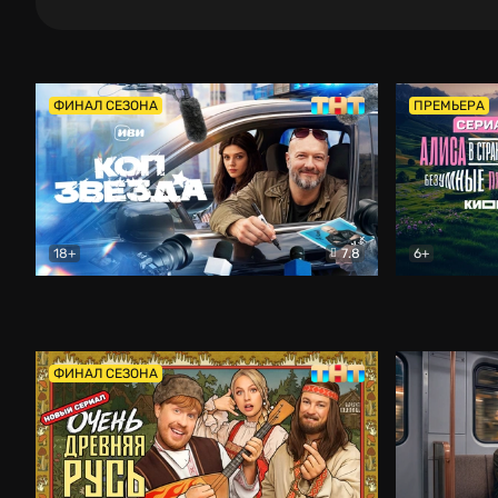
ФИНАЛ СЕЗОНА
ПРЕМЬЕРА
18+
7.8
6+
Коп-звезда
Комедия
Алиса в Ст
ФИНАЛ СЕЗОНА