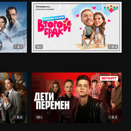
8.7
16+
8.4
ама
Второй брак
Комедия
8.6
18+
8.3