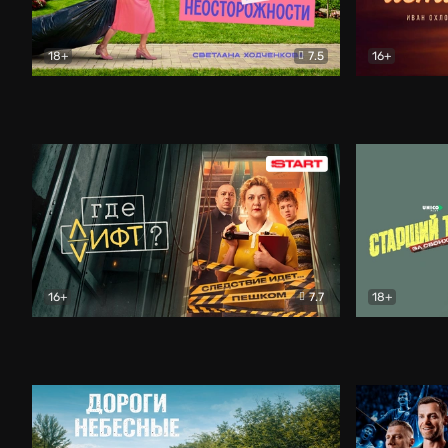
18+
7.5
16+
Свободна по неосторожности
Комедия
Простые и
16+
7.7
18+
Где лифт?
Комедия
Старший т