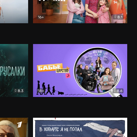
16+
8.1
льный
Папины дочки. Новые
Комедия
8.3
18+
8.6
Бабье царство
Детектив