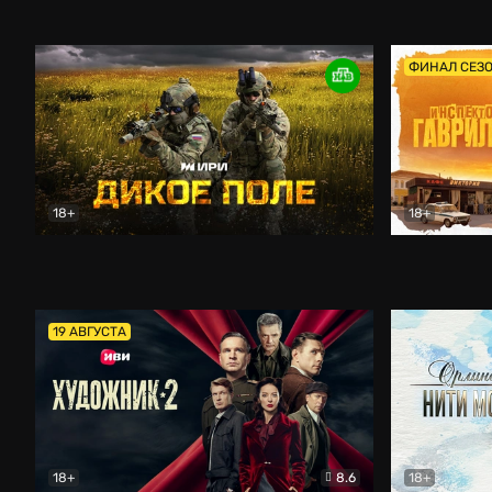
Кордон
Боевик
Афоня (202
ФИНАЛ СЕЗ
18+
18+
Дикое поле
Документальный
Инспектор 
19 АВГУСТА
18+
8.6
18+