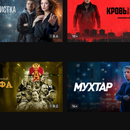
8.6
18+
ка
Детектив
Кровь за кровь (2026)
Бое
8.2
16+
«Альфа»
Боевик
Мухтар. Он вернулся
Дет