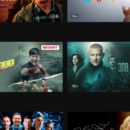
7.8
16+
стины
Драма
В круге добра
Документа
18+
ренер
Драма
Зов русалки
Детектив