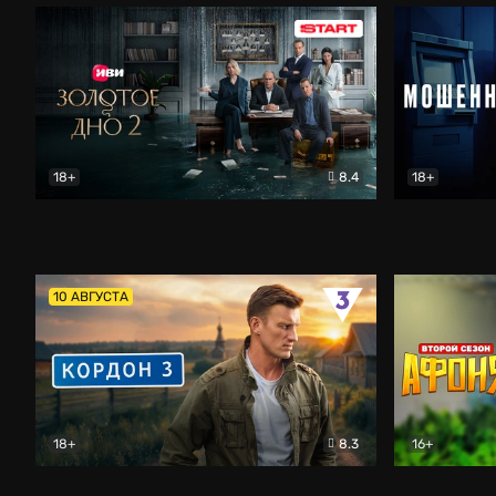
18+
8.4
18+
Золотое дно
Драма
Мошенник
10 АВГУСТА
18+
8.3
16+