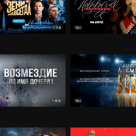
7.4
16+
егда. Сериал
Документальный
Новороссия. Потёмкин
Др
8.0
16+
Боевик
Жёсткий лёд
Документал