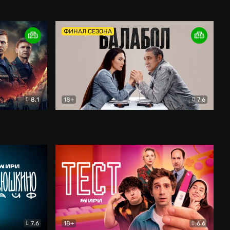
Дети перемен
Драма
ФИНАЛ СЕЗОНА
8.1
18+
7.6
тив
Балабол
Детектив
7.6
18+
6.6