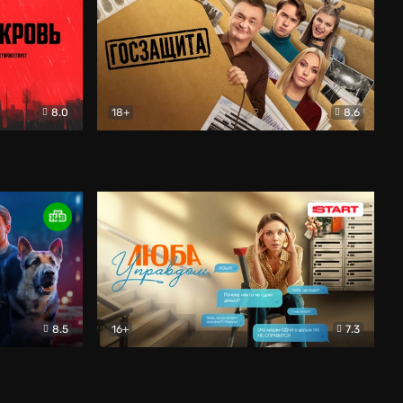
8.0
18+
8.6
вик
Госзащита
Комедия
8.5
16+
7.3
ектив
Люба Управдом
Комедия