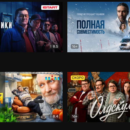
8.5
16+
и
Детектив
Полная совместимость
Др
СКОРО
8.4
16+