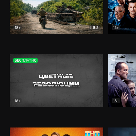
18+
8.2
16+
Дороги небесные
Документальный
Зенит навс
БЕСПЛАТНО
16+
18+
Цветные революции
Документальный
Возмездие