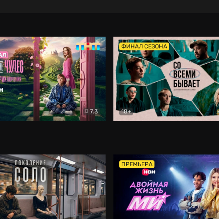
ФИНАЛ СЕЗОНА
7.3
18+
ране Чудес. Безумные приключения
Со всеми бывает
Фэнтези
Докумен
ПРЕМЬЕРА