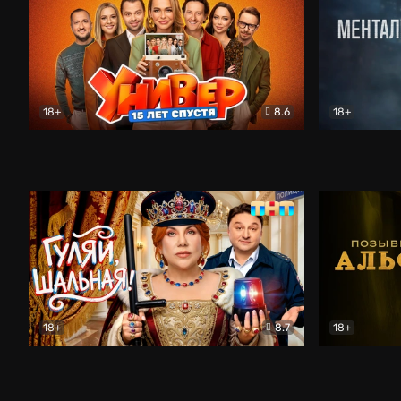
18+
8.6
18+
Универ. 15 лет спустя
Комедия
Менталист
18+
8.7
18+
Гуляй, шальная!
Комедия
Позывной 