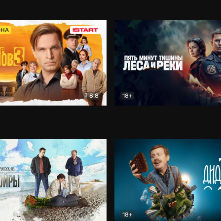
5)
Комедия
Олдскул
Комедия
ОНА
8.8
18+
Гаврилов
Комедия
Пять минут тишины
Детек
18+