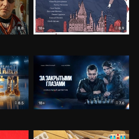
8.8
18+
8.9
ама
В «Хогвартс» я не попал
Документальный
8.5
18+
7.6
ьный
За закрытыми глазами
Детектив