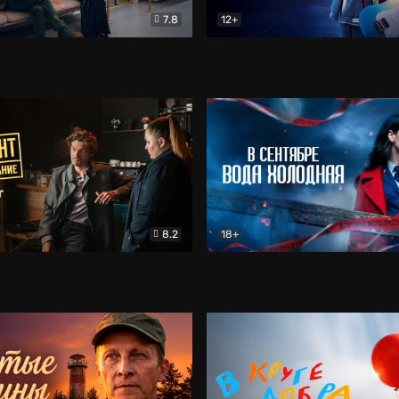
7.8
12+
Соло
Документальный
Двойная жизнь Ми
Комед
8.2
18+
на расследование. Тайный враг
Детектив
В сентябре вода холодная
Детектив