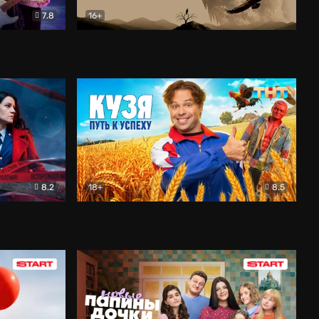
7.8
16+
ия
Птички
Документальный
8.2
18+
8.5
Детектив
Кузя. Путь к успеху
Комедия