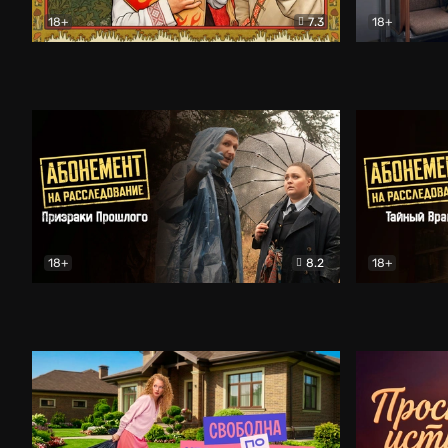
18+
7.3
18+
Очень древняя Русь
Комедия
Поколение 
18+
8.2
18+
Абонемент на расследование. Призраки прошлого
Абонемент 