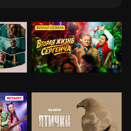
ФИНАЛ СЕЗОНА
18+
8.7
тальный
Вторая жизнь Сергеича
Комедия