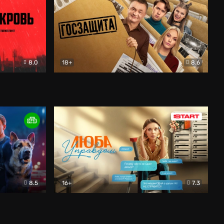
8.0
18+
8.6
вик
Госзащита
Комедия
8.5
16+
7.3
ектив
Люба Управдом
Комедия