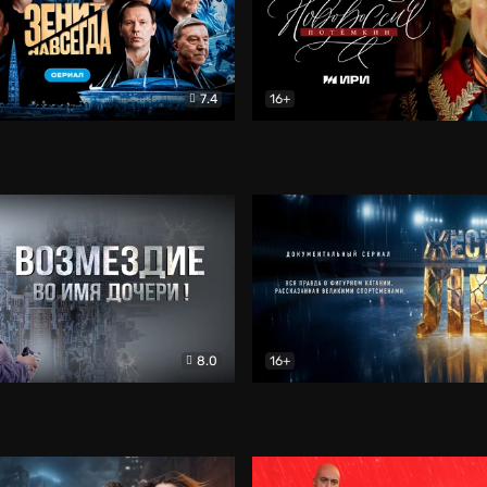
7.4
16+
егда. Сериал
Документальный
Новороссия. Потёмкин
Др
8.0
16+
Боевик
Жёсткий лёд
Документал