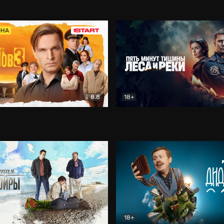
5)
Комедия
Олдскул
Комедия
ОНА
8.8
18+
Гаврилов
Комедия
Пять минут тишины
Детек
18+