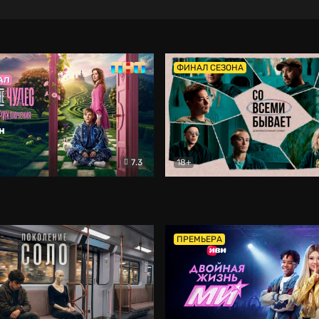
ФИНАЛ СЕЗОНА
7.3
18+
ране Чудес. Безумные приключения
Со всеми бывает
Фэнтези
Докумен
ПРЕМЬЕРА