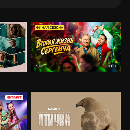
ФИНАЛ СЕЗОНА
18+
8.7
тальный
Вторая жизнь Сергеича
Комедия