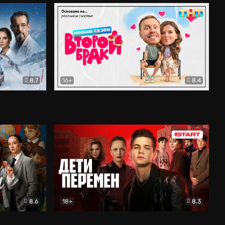
8.7
16+
8.4
ама
Второй брак
Комедия
8.6
18+
8.3