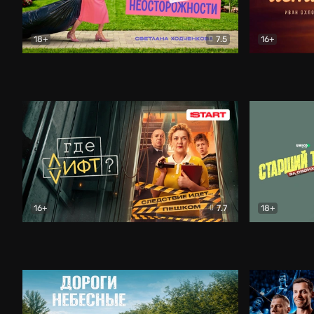
18+
7.5
16+
Свободна по неосторожности
Комедия
Простые и
16+
7.7
18+
Где лифт?
Комедия
Старший т