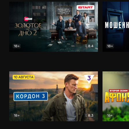
18+
8.4
18+
Золотое дно
Драма
Мошенник
10 АВГУСТА
18+
8.3
16+