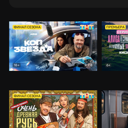
ФИНАЛ СЕЗОНА
ПРЕМЬЕРА
18+
7.8
6+
Коп-звезда
Комедия
Алиса в Ст
ФИНАЛ СЕЗОНА