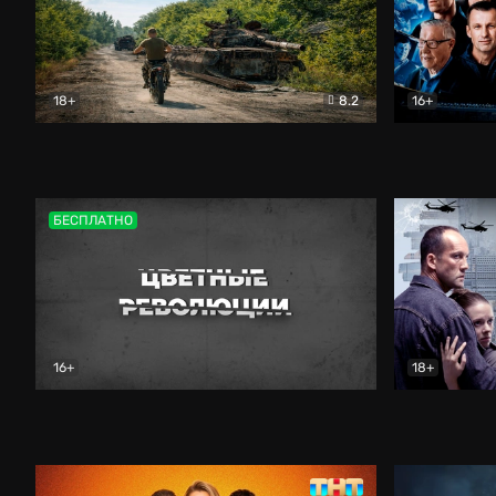
18+
8.2
16+
Дороги небесные
Документальный
Зенит навс
БЕСПЛАТНО
16+
18+
Цветные революции
Документальный
Возмездие