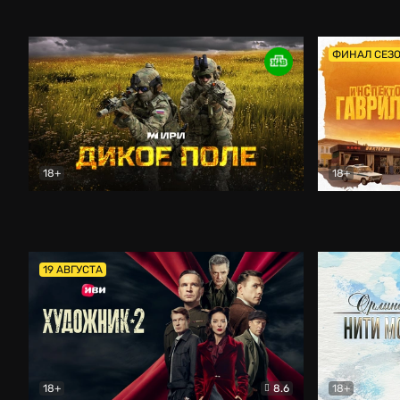
Кордон
Боевик
Афоня (202
ФИНАЛ СЕЗ
18+
18+
Дикое поле
Документальный
Инспектор 
19 АВГУСТА
18+
8.6
18+