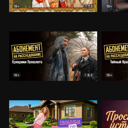
18+
7.3
18+
Очень древняя Русь
Комедия
Поколение 
18+
8.2
18+
Абонемент на расследование. Призраки прошлого
Абонемент 