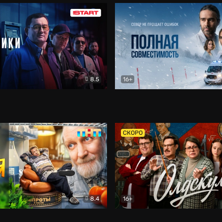
8.5
16+
и
Детектив
Полная совместимость
Др
СКОРО
8.4
16+