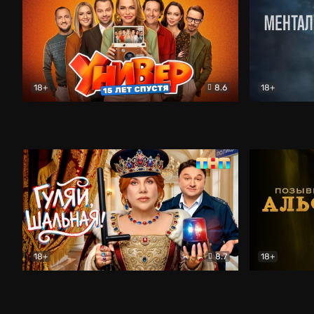
18+
8.6
18+
Универ. 15 лет спустя
Комедия
Менталист
18+
8.7
18+
Гуляй, шальная!
Комедия
Позывной 