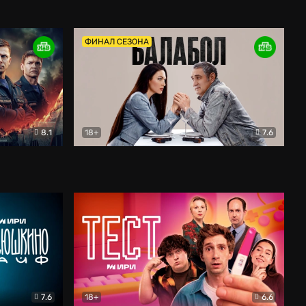
Дети перемен
Драма
ФИНАЛ СЕЗОНА
8.1
18+
7.6
тив
Балабол
Детектив
7.6
18+
6.6