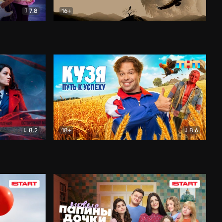
7.8
16+
ия
Птички
Документальный
8.2
18+
8.6
Детектив
Кузя. Путь к успеху
Комедия