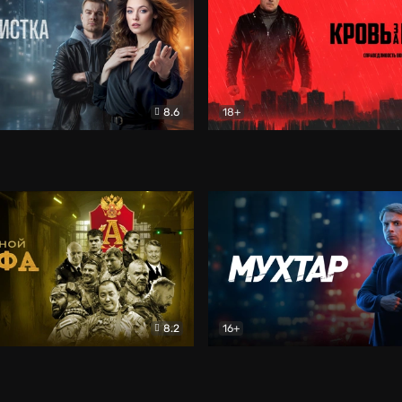
8.6
18+
ка
Детектив
Кровь за кровь (2026)
Бое
8.2
16+
«Альфа»
Боевик
Мухтар. Он вернулся
Дет