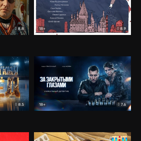
8.8
18+
8.9
ама
В «Хогвартс» я не попал
Документальный
8.5
18+
7.6
ьный
За закрытыми глазами
Детектив