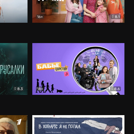
16+
8.1
льный
Папины дочки. Новые
Комедия
8.3
18+
8.6
Бабье царство
Детектив