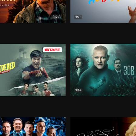
7.8
16+
стины
Драма
В круге добра
Документа
18+
ренер
Драма
Зов русалки
Детектив