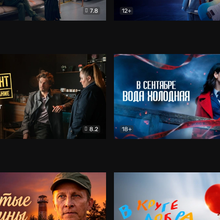
7.8
12+
Соло
Документальный
Двойная жизнь Ми
Комед
8.2
18+
на расследование. Тайный враг
Детектив
В сентябре вода холодная
Детектив