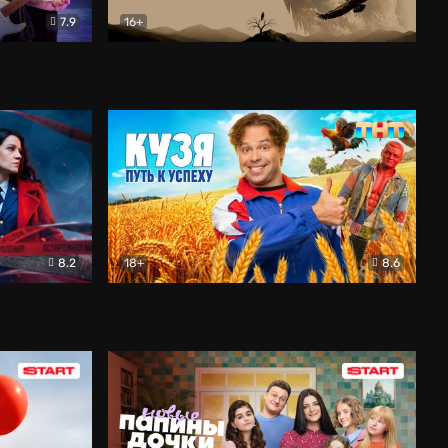
7.9
16+
ия
Птички
Документальный
8.2
18+
8.6
Детектив
Кузя. Путь к успеху
Комедия