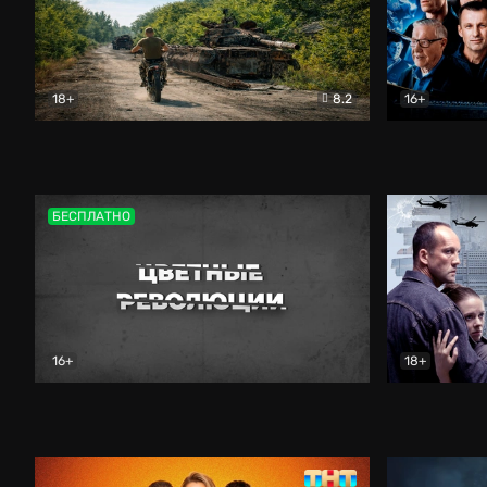
18+
8.2
16+
Дороги небесные
Документальный
Зенит навс
БЕСПЛАТНО
16+
18+
Цветные революции
Документальный
Возмездие