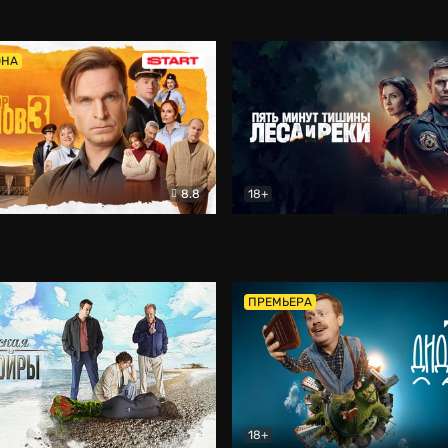
5)
Комедия
Олдскул
Комедия
ОНА
8.8
18+
Гаврилов
Комедия
Пять минут тишины
Детек
ПРЕМЬЕРА
18+