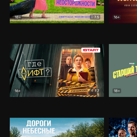
18+
7.5
16+
Свободна по неосторожности
Комедия
Простые и
16+
7.7
18+
Где лифт?
Комедия
Старший т