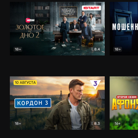
18+
8.4
18+
Золотое дно
Драма
Мошенник
10 АВГУСТА
18+
8.3
16+