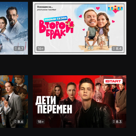
8.7
16+
8.4
ама
Второй брак
Комедия
8.6
18+
8.3