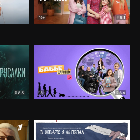
16+
8.1
льный
Папины дочки. Новые
Комедия
8.3
18+
8.6
Бабье царство
Детектив