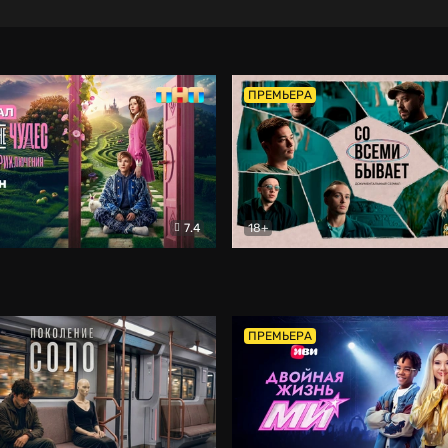
ПРЕМЬЕРА
7.4
18+
ране Чудес. Безумные приключения
Со всеми бывает
Фэнтези
Докумен
ПРЕМЬЕРА