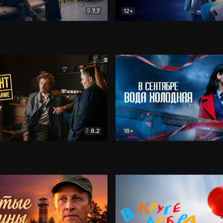
7.7
12+
Соло
Документальный
Двойная жизнь Ми
Комед
8.2
18+
на расследование. Тайный враг
Детектив
В сентябре вода холодная
Детектив