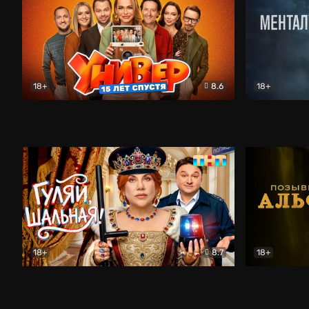
18+
8.6
18+
Универ. 15 лет спустя
Комедия
Менталист
18+
8.7
18+
Гуляй, шальная!
Комедия
Позывной 