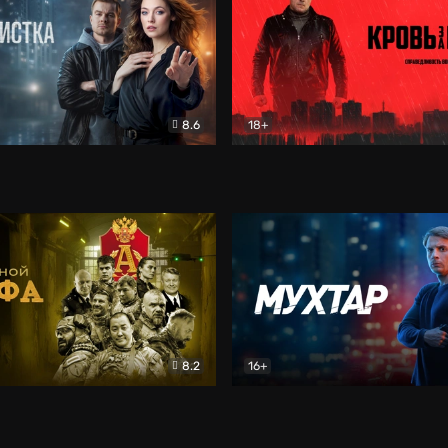
8.6
18+
ка
Детектив
Кровь за кровь (2026)
Бое
8.2
16+
«Альфа»
Боевик
Мухтар. Он вернулся
Дет