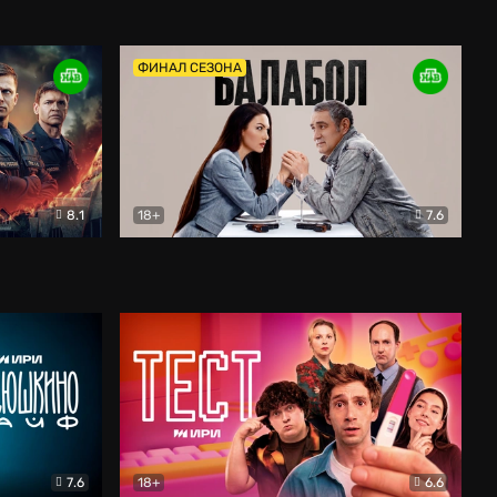
Дети перемен
Драма
ФИНАЛ СЕЗОНА
8.1
18+
7.6
тив
Балабол
Детектив
7.6
18+
6.6