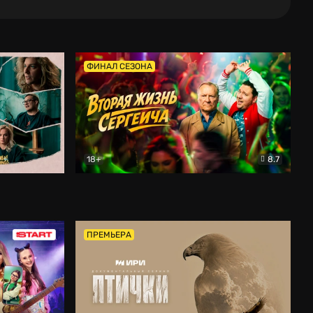
ФИНАЛ СЕЗОНА
18+
8.7
тальный
Вторая жизнь Сергеича
Комедия
ПРЕМЬЕРА