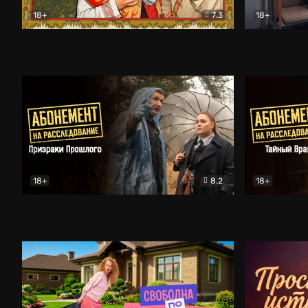
18+
7.3
18+
Очень древняя Русь
Комедия
Поколение 
18+
8.2
18+
Абонемент на расследование. Призраки прошлого
Абонемент 