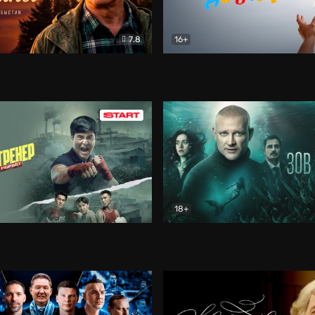
7.8
16+
стины
Драма
В круге добра
Документа
18+
ренер
Драма
Зов русалки
Детектив