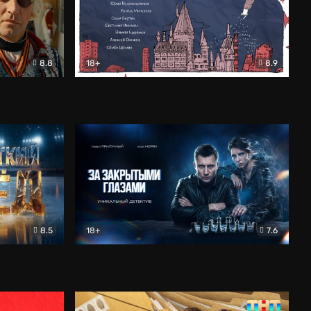
8.8
18+
8.9
ама
В «Хогвартс» я не попал
Документальный
8.5
18+
7.6
ьный
За закрытыми глазами
Детектив