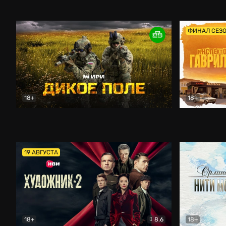
Кордон
Боевик
Афоня (202
ФИНАЛ СЕЗ
18+
18+
Дикое поле
Документальный
Инспектор 
19 АВГУСТА
18+
8.6
18+