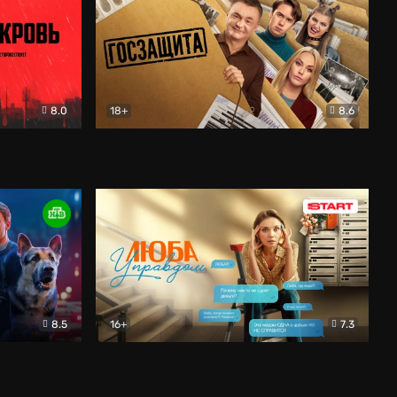
8.0
18+
8.6
вик
Госзащита
Комедия
8.5
16+
7.3
ектив
Люба Управдом
Комедия