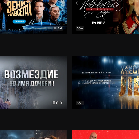
7.4
16+
егда. Сериал
Документальный
Новороссия. Потёмкин
Др
8.0
16+
Боевик
Жёсткий лёд
Документал