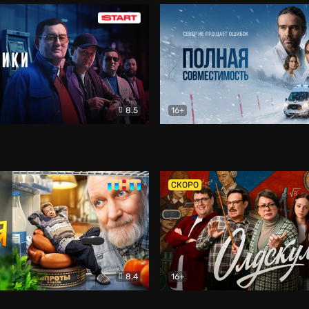
8.5
16+
и
Детектив
Полная совместимость
Др
СКОРО
8.4
16+