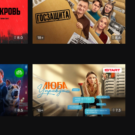
8.0
18+
8.6
вик
Госзащита
Комедия
8.5
16+
7.3
ектив
Люба Управдом
Комедия