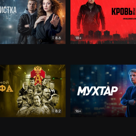
8.6
18+
ка
Детектив
Кровь за кровь (2026)
Бое
8.2
16+
«Альфа»
Боевик
Мухтар. Он вернулся
Дет