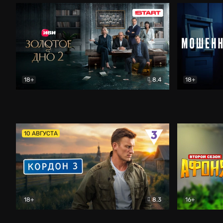
18+
8.4
18+
Золотое дно
Драма
Мошенник
10 АВГУСТА
18+
8.3
16+