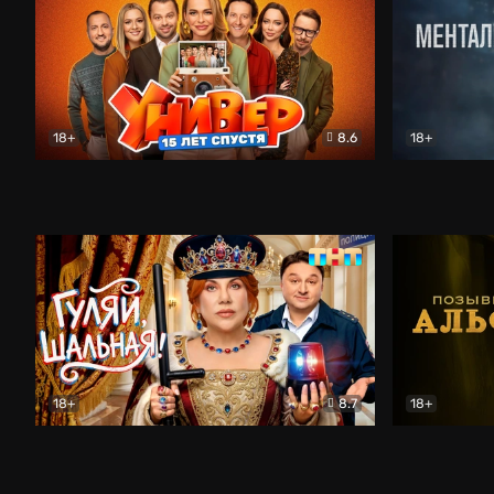
18+
8.6
18+
Универ. 15 лет спустя
Комедия
Менталист
18+
8.7
18+
Гуляй, шальная!
Комедия
Позывной 