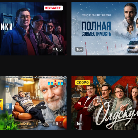
8.5
16+
и
Детектив
Полная совместимость
Др
СКОРО
8.4
16+