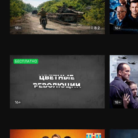
18+
8.2
16+
Дороги небесные
Документальный
Зенит навс
БЕСПЛАТНО
16+
18+
Цветные революции
Документальный
Возмездие