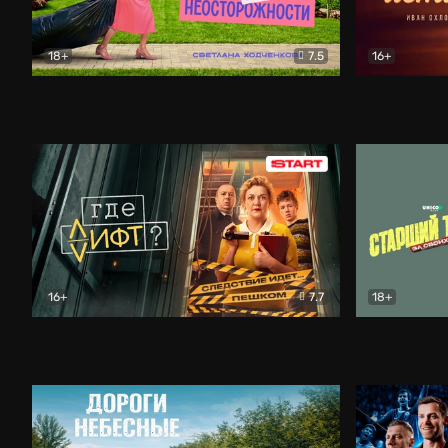
18+
7.5
16+
Свободна по неосторожности
Комедия
Простые и
16+
7.7
18+
Где лифт?
Комедия
Старший т