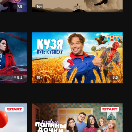
7.8
16+
ия
Птички
Документальный
8.2
18+
8.5
Детектив
Кузя. Путь к успеху
Комедия