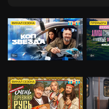
ФИНАЛ СЕЗОНА
ПРЕМЬЕРА
18+
7.8
6+
Коп-звезда
Комедия
Алиса в Ст
ФИНАЛ СЕЗОНА