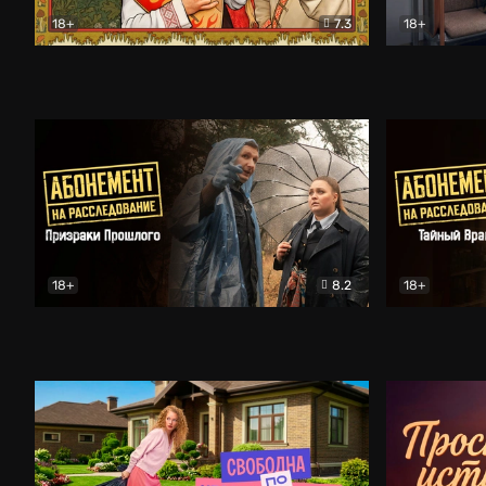
18+
7.3
18+
Очень древняя Русь
Комедия
Поколение 
18+
8.2
18+
Абонемент на расследование. Призраки прошлого
Абонемент 