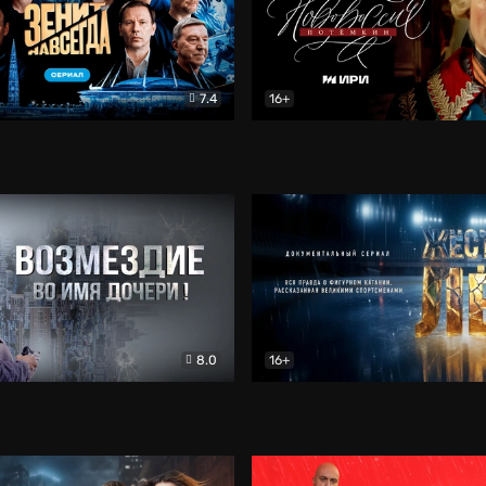
7.4
16+
егда. Сериал
Документальный
Новороссия. Потёмкин
Др
8.0
16+
Боевик
Жёсткий лёд
Документал