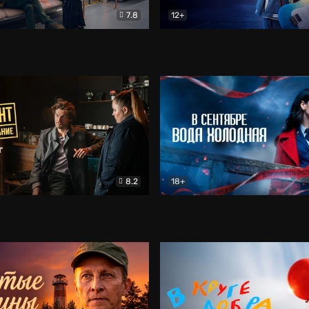
7.8
12+
Соло
Документальный
Двойная жизнь Ми
Комед
8.2
18+
на расследование. Тайный враг
Детектив
В сентябре вода холодная
Детектив