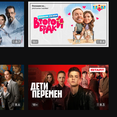
8.7
16+
8.4
ама
Второй брак
Комедия
8.6
18+
8.3