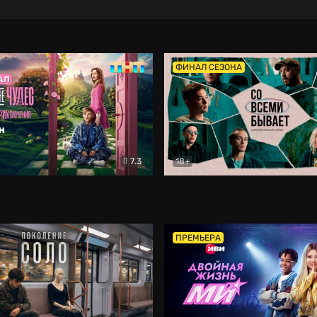
ФИНАЛ СЕЗОНА
7.3
18+
ране Чудес. Безумные приключения
Со всеми бывает
Фэнтези
Докумен
ПРЕМЬЕРА