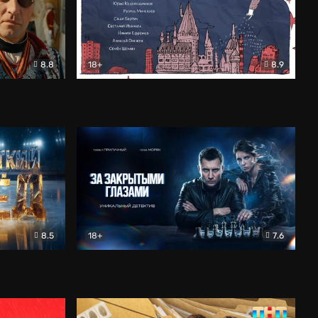
8.8
18+
8.9
ама
В «Хогвартс» я не попал
Документальный
8.5
18+
7.6
ьный
За закрытыми глазами
Детектив