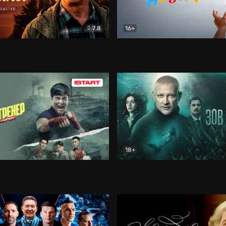
7.8
16+
стины
Драма
В круге добра
Документа
18+
ренер
Драма
Зов русалки
Детектив