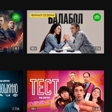
Дети перемен
Драма
ФИНАЛ СЕЗОНА
8.1
18+
7.6
тив
Балабол
Детектив
7.6
18+
6.6