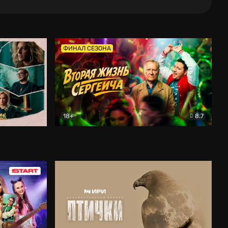
ФИНАЛ СЕЗОНА
18+
8.7
тальный
Вторая жизнь Сергеича
Комедия