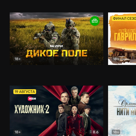
Кордон
Боевик
Афоня (202
ФИНАЛ СЕЗ
18+
18+
Дикое поле
Документальный
Инспектор 
19 АВГУСТА
18+
8.6
18+