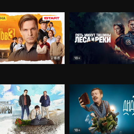
5)
Комедия
Олдскул
Комедия
ОНА
8.8
18+
Гаврилов
Комедия
Пять минут тишины
Детек
18+