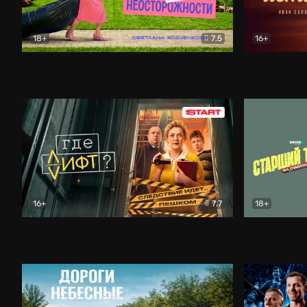
18+
7.5
16+
Свободна по неосторожности
Комедия
Простые и
16+
7.7
18+
Где лифт?
Комедия
Старший т