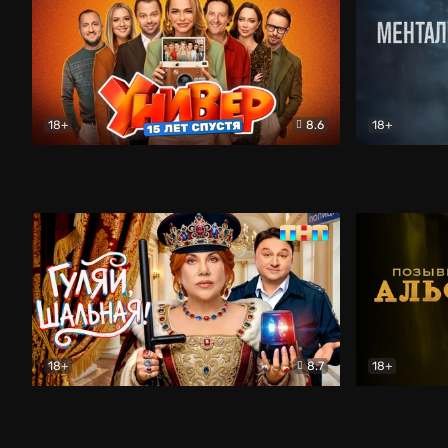
18+
8.6
18+
Универ. 15 лет спустя
Комедия
Менталист
18+
8.7
18+
Гуляй, шальная!
Комедия
Позывной 