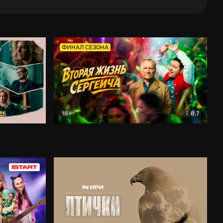
ФИНАЛ СЕЗОНА
18+
8.7
тальный
Вторая жизнь Сергеича
Комедия