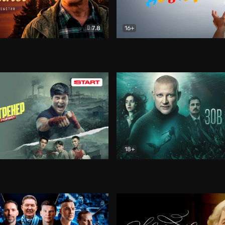
7.8
16+
стины
Драма
В круге добра
Документа
18+
ренер
Драма
Зов русалки
Детектив