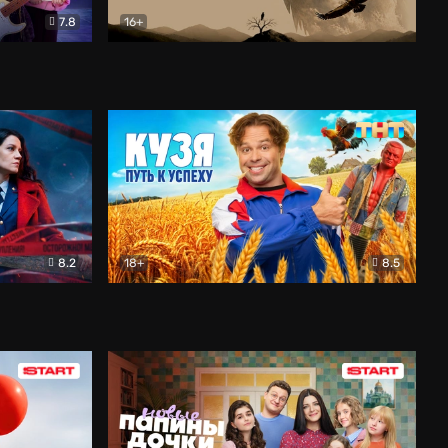
7.8
16+
ия
Птички
Документальный
8.2
18+
8.5
Детектив
Кузя. Путь к успеху
Комедия