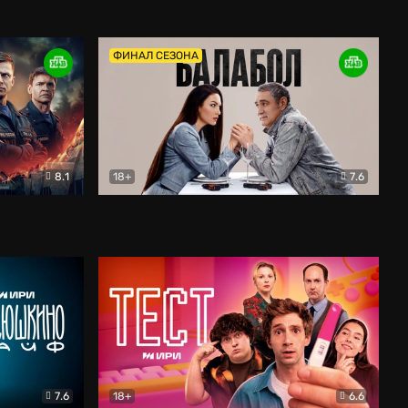
Дети перемен
Драма
ФИНАЛ СЕЗОНА
8.1
18+
7.6
тив
Балабол
Детектив
7.6
18+
6.6