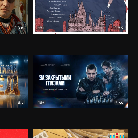
8.8
18+
8.9
ама
В «Хогвартс» я не попал
Документальный
8.5
18+
7.6
ьный
За закрытыми глазами
Детектив