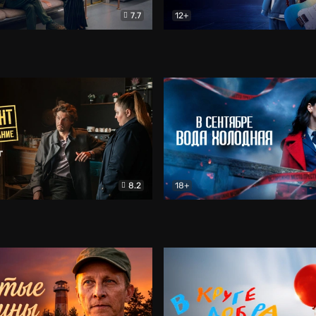
7.7
12+
Соло
Документальный
Двойная жизнь Ми
Комед
8.2
18+
на расследование. Тайный враг
Детектив
В сентябре вода холодная
Детектив