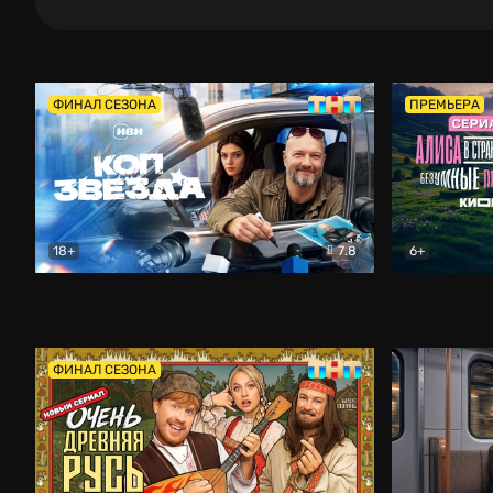
ФИНАЛ СЕЗОНА
ПРЕМЬЕРА
18+
7.8
6+
Коп-звезда
Комедия
Алиса в Ст
ФИНАЛ СЕЗОНА