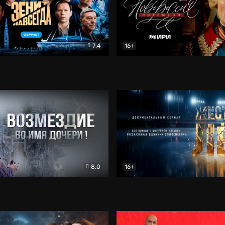
7.4
16+
егда. Сериал
Документальный
Новороссия. Потёмкин
Др
8.0
16+
Боевик
Жёсткий лёд
Документал