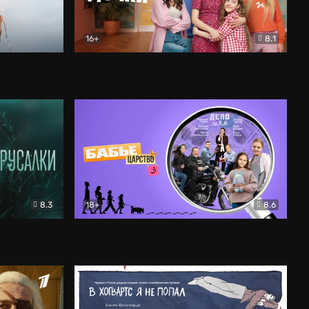
16+
8.1
льный
Папины дочки. Новые
Комедия
8.3
18+
8.6
Бабье царство
Детектив