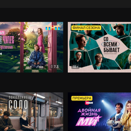
ФИНАЛ СЕЗОНА
7.3
18+
ране Чудес. Безумные приключения
Со всеми бывает
Фэнтези
Докумен
ПРЕМЬЕРА