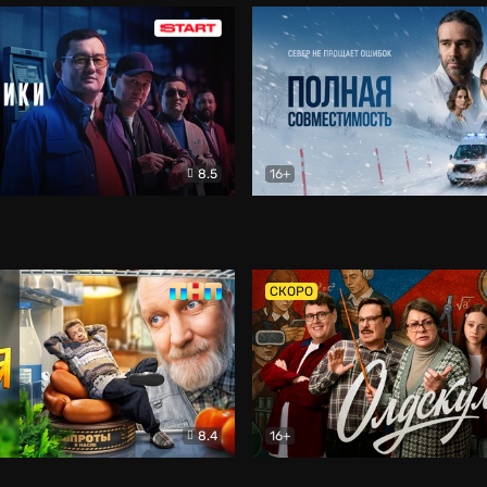
8.5
16+
и
Детектив
Полная совместимость
Др
СКОРО
8.4
16+