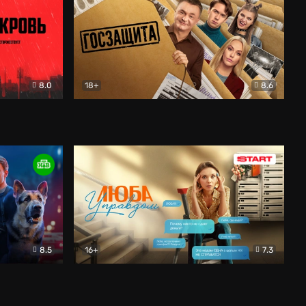
8.0
18+
8.6
вик
Госзащита
Комедия
8.5
16+
7.3
ектив
Люба Управдом
Комедия