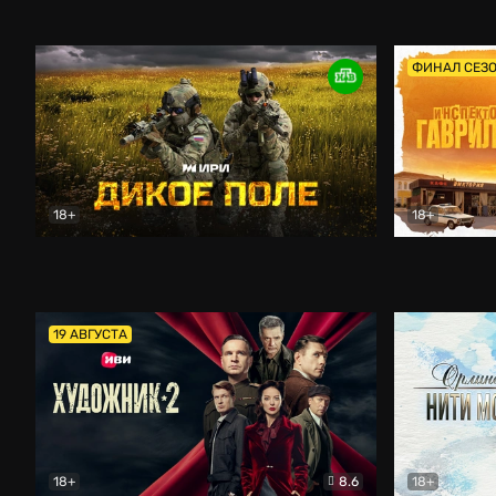
Кордон
Боевик
Афоня (202
ФИНАЛ СЕЗ
18+
18+
Дикое поле
Документальный
Инспектор 
19 АВГУСТА
18+
8.6
18+