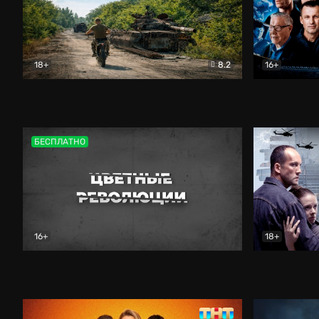
18+
8.2
16+
Дороги небесные
Документальный
Зенит навс
БЕСПЛАТНО
16+
18+
Цветные революции
Документальный
Возмездие