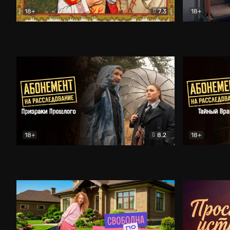
18+
7.3
18+
Очень древняя Русь
Комедия
Поколение 
18+
8.2
18+
Абонемент на расследование. Призраки прошлого
Абонемент 