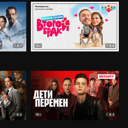
8.7
16+
8.4
ама
Второй брак
Комедия
8.6
18+
8.3