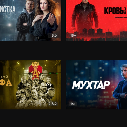
8.6
18+
ка
Детектив
Кровь за кровь (2026)
Бое
8.2
16+
«Альфа»
Боевик
Мухтар. Он вернулся
Дет