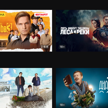
5)
Комедия
Олдскул
Комедия
ОНА
8.8
18+
Гаврилов
Комедия
Пять минут тишины
Детек
18+