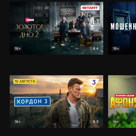
18+
8.4
18+
Золотое дно
Драма
Мошенник
10 АВГУСТА
18+
8.3
16+