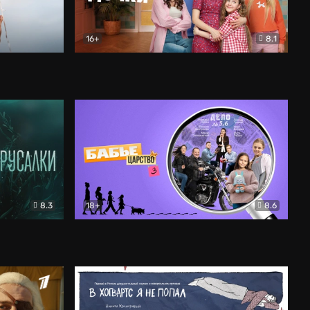
16+
8.1
льный
Папины дочки. Новые
Комедия
8.3
18+
8.6
Бабье царство
Детектив