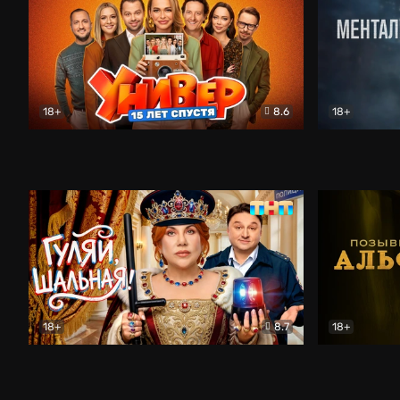
18+
8.6
18+
Универ. 15 лет спустя
Комедия
Менталист
18+
8.7
18+
Гуляй, шальная!
Комедия
Позывной 