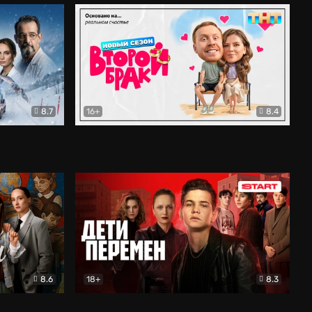
8.7
16+
8.4
ама
Второй брак
Комедия
8.6
18+
8.3