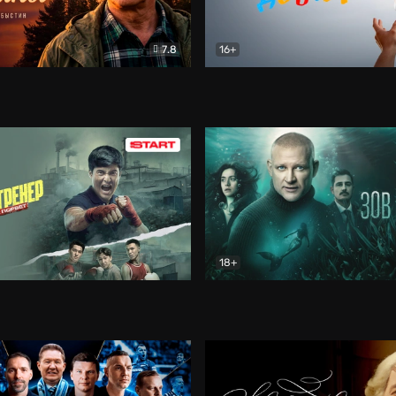
7.8
16+
стины
Драма
В круге добра
Документа
18+
ренер
Драма
Зов русалки
Детектив