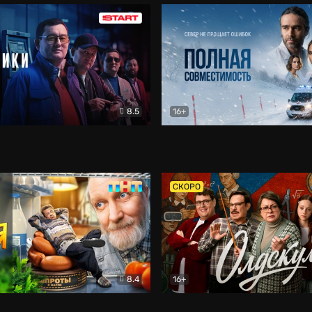
8.5
16+
и
Детектив
Полная совместимость
Др
СКОРО
8.4
16+