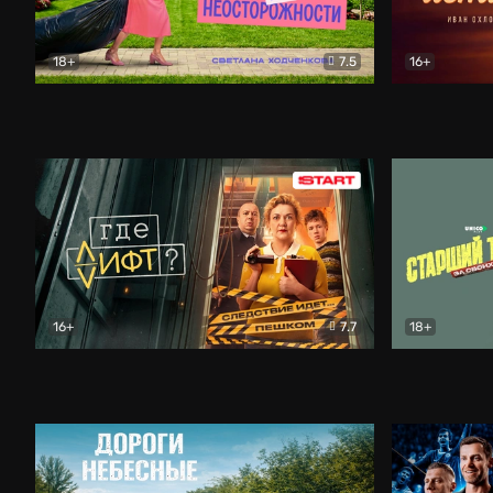
18+
7.5
16+
Свободна по неосторожности
Комедия
Простые и
16+
7.7
18+
Где лифт?
Комедия
Старший т