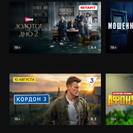
18+
8.4
18+
Золотое дно
Драма
Мошенник
10 АВГУСТА
18+
8.3
16+