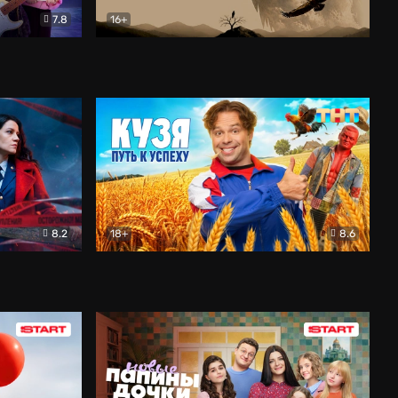
7.8
16+
ия
Птички
Документальный
8.2
18+
8.6
Детектив
Кузя. Путь к успеху
Комедия