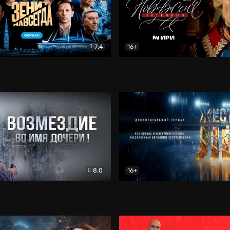
7.4
16+
егда. Сериал
Документальный
Новороссия. Потёмкин
Др
8.0
16+
Боевик
Жёсткий лёд
Документал