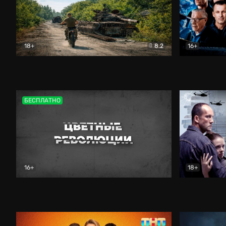
18+
8.2
16+
Дороги небесные
Документальный
Зенит навс
БЕСПЛАТНО
16+
18+
Цветные революции
Документальный
Возмездие