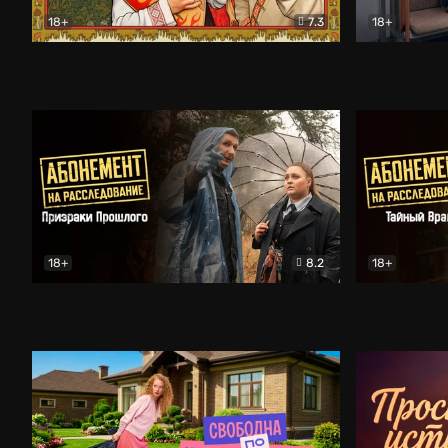
18+
7.3
18+
Очень древняя Русь
Комедия
Поколение 
18+
8.2
18+
Абонемент на расследование. Призраки прошлого
Абонемент 