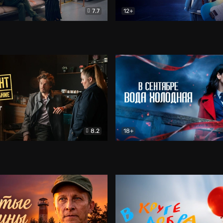
7.7
12+
Соло
Документальный
Двойная жизнь Ми
Комед
8.2
18+
на расследование. Тайный враг
Детектив
В сентябре вода холодная
Детектив