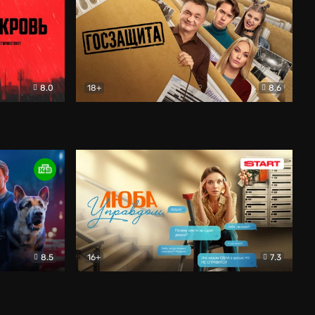
8.0
18+
8.6
вик
Госзащита
Комедия
8.5
16+
7.3
ектив
Люба Управдом
Комедия