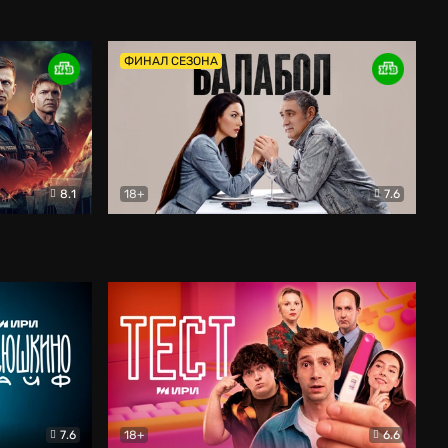
Дети перемен
Драма
ФИНАЛ СЕЗОНА
8.1
18+
7.6
тив
Балабол
Детектив
7.6
18+
6.6