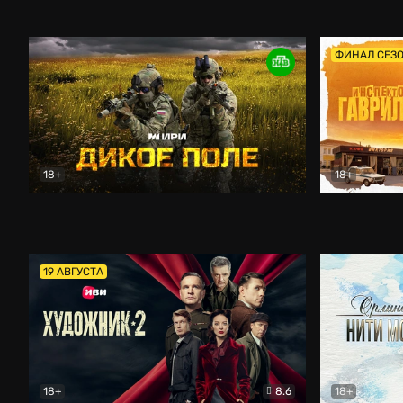
Кордон
Боевик
Афоня (202
ФИНАЛ СЕЗ
18+
18+
Дикое поле
Документальный
Инспектор 
19 АВГУСТА
18+
8.6
18+