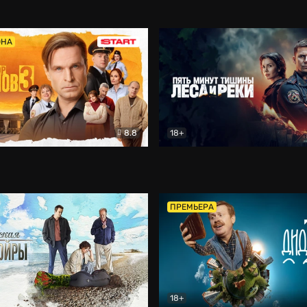
5)
Комедия
Олдскул
Комедия
ОНА
8.8
18+
Гаврилов
Комедия
Пять минут тишины
Детек
ПРЕМЬЕРА
18+