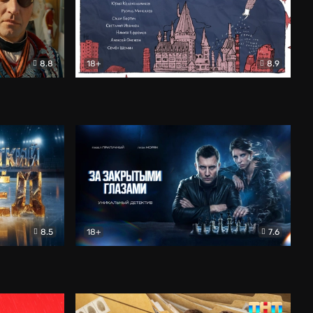
8.8
18+
8.9
ама
В «Хогвартс» я не попал
Документальный
8.5
18+
7.6
ьный
За закрытыми глазами
Детектив