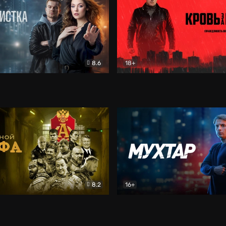
8.6
18+
ка
Детектив
Кровь за кровь (2026)
Бое
8.2
16+
«Альфа»
Боевик
Мухтар. Он вернулся
Дет