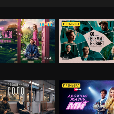
ПРЕМЬЕРА
7.4
18+
ране Чудес. Безумные приключения
Со всеми бывает
Фэнтези
Докумен
ПРЕМЬЕРА