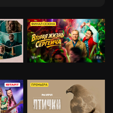
ФИНАЛ СЕЗОНА
18+
8.6
тальный
Вторая жизнь Сергеича
Комедия
ПРЕМЬЕРА