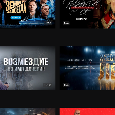
7.4
16+
егда. Сериал
Документальный
Новороссия. Потёмкин
Др
8.0
16+
Боевик
Жёсткий лёд
Документал