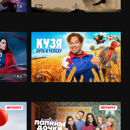
7.8
16+
ия
Птички
Документальный
8.2
18+
8.5
Детектив
Кузя. Путь к успеху
Комедия