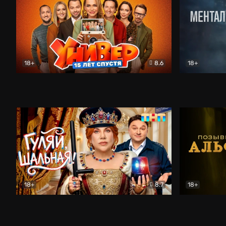
18+
8.6
18+
Универ. 15 лет спустя
Комедия
Менталист
18+
8.7
18+
Гуляй, шальная!
Комедия
Позывной 