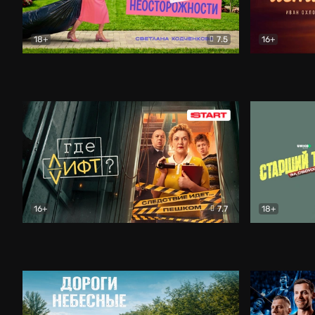
18+
7.5
16+
Свободна по неосторожности
Комедия
Простые и
16+
7.7
18+
Где лифт?
Комедия
Старший т