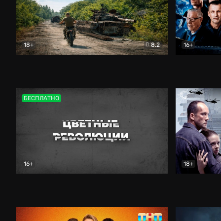
18+
8.2
16+
Дороги небесные
Документальный
Зенит навс
БЕСПЛАТНО
16+
18+
Цветные революции
Документальный
Возмездие