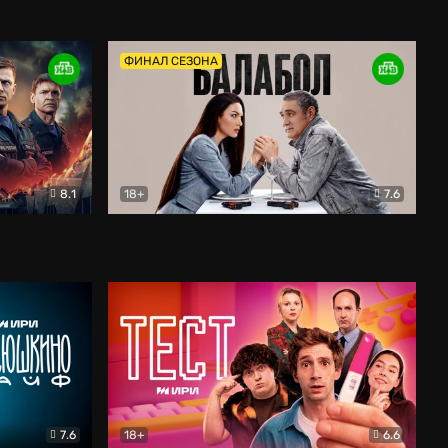
Дети перемен
Драма
ФИНАЛ СЕЗОНА
8.1
18+
7.6
тив
Балабол
Детектив
7.6
18+
6.6