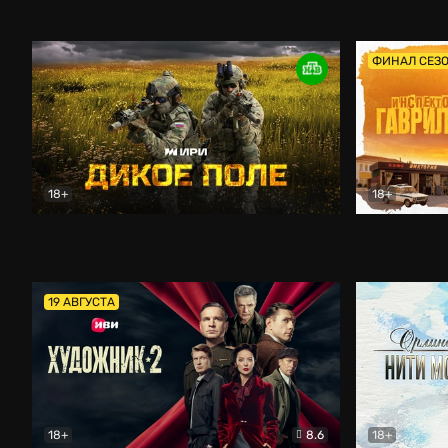
Кордон
Боевик
Афоня (202
ФИНАЛ СЕЗ
18+
18+
Дикое поле
Документальный
Инспектор 
19 АВГУСТА
18+
8.6
18+