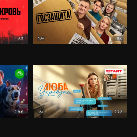
8.0
18+
8.6
вик
Госзащита
Комедия
8.5
16+
7.3
ектив
Люба Управдом
Комедия