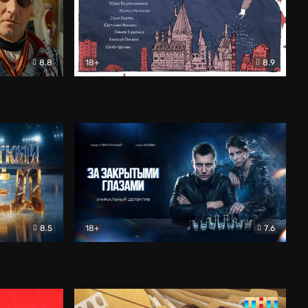
8.8
18+
8.9
ама
В «Хогвартс» я не попал
Документальный
8.5
18+
7.6
ьный
За закрытыми глазами
Детектив