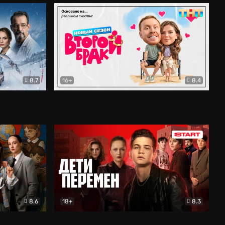
8.7
16+
8.4
ама
Второй брак
Комедия
8.6
18+
8.3