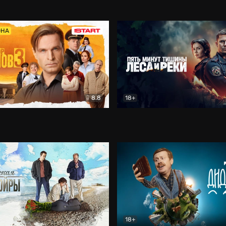
5)
Комедия
Олдскул
Комедия
ОНА
8.8
18+
Гаврилов
Комедия
Пять минут тишины
Детек
18+