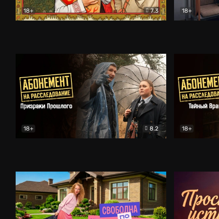
18+
7.3
18+
Очень древняя Русь
Комедия
Поколение 
18+
8.2
18+
Абонемент на расследование. Призраки прошлого
Абонемент 