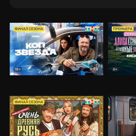
ФИНАЛ СЕЗОНА
ПРЕМЬЕРА
18+
7.8
6+
Коп-звезда
Комедия
Алиса в Ст
ФИНАЛ СЕЗОНА