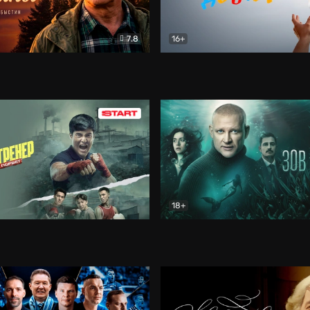
7.8
16+
стины
Драма
В круге добра
Документа
18+
ренер
Драма
Зов русалки
Детектив