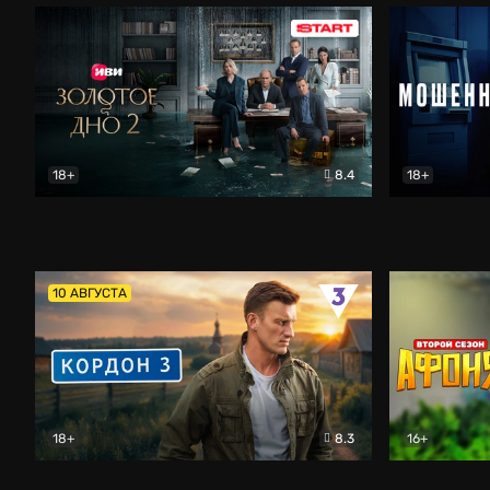
18+
8.4
18+
Золотое дно
Драма
Мошенник
10 АВГУСТА
18+
8.3
16+