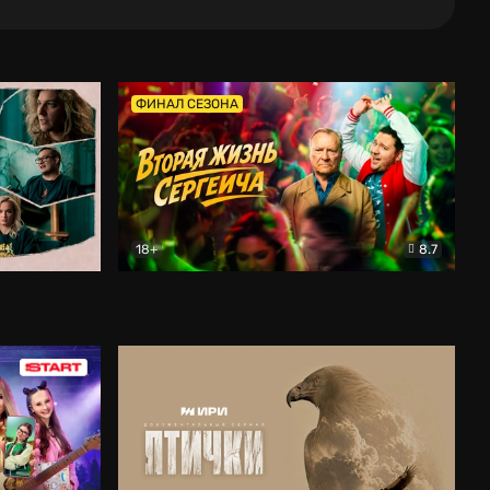
ФИНАЛ СЕЗОНА
18+
8.7
тальный
Вторая жизнь Сергеича
Комедия