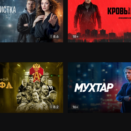
8.6
18+
ка
Детектив
Кровь за кровь (2026)
Бое
8.2
16+
«Альфа»
Боевик
Мухтар. Он вернулся
Дет