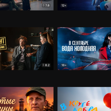
7.8
12+
Соло
Документальный
Двойная жизнь Ми
Комед
8.2
18+
на расследование. Тайный враг
Детектив
В сентябре вода холодная
Детектив