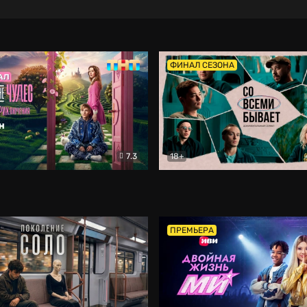
ФИНАЛ СЕЗОНА
7.3
18+
ране Чудес. Безумные приключения
Со всеми бывает
Фэнтези
Докумен
ПРЕМЬЕРА