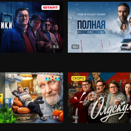
8.5
16+
и
Детектив
Полная совместимость
Др
СКОРО
8.4
16+