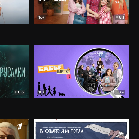
16+
8.1
льный
Папины дочки. Новые
Комедия
8.3
18+
8.6
Бабье царство
Детектив