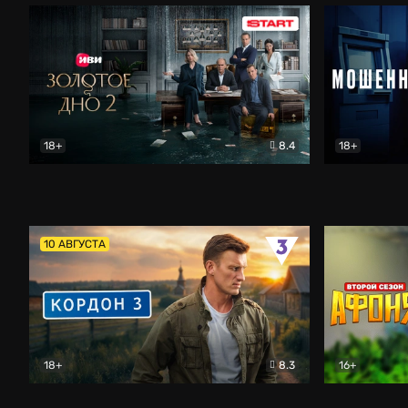
18+
8.4
18+
Золотое дно
Драма
Мошенник
10 АВГУСТА
18+
8.3
16+