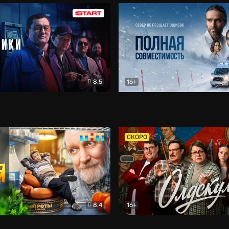
8.5
16+
и
Детектив
Полная совместимость
Др
СКОРО
8.4
16+