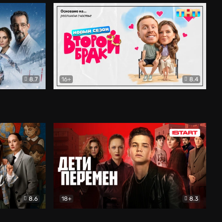
8.7
16+
8.4
ама
Второй брак
Комедия
8.6
18+
8.3