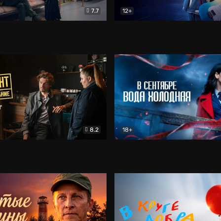
7.7
12+
Соло
Документальный
Двойная жизнь Ми
Комед
8.2
18+
на расследование. Тайный враг
Детектив
В сентябре вода холодная
Детектив