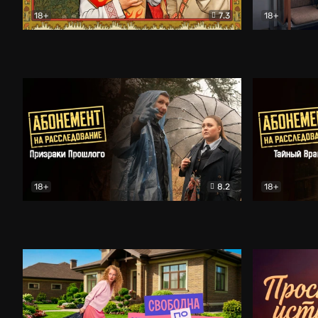
18+
7.3
18+
Очень древняя Русь
Комедия
Поколение 
18+
8.2
18+
Абонемент на расследование. Призраки прошлого
Абонемент 