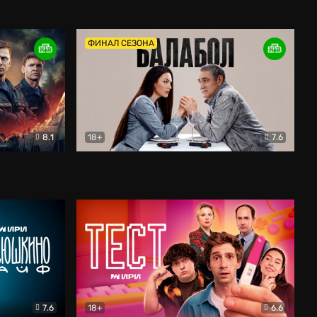
Дети перемен
Драма
ФИНАЛ СЕЗОНА
8.1
18+
7.6
тив
Балабол
Детектив
7.6
18+
6.6