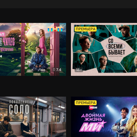
ПРЕМЬЕРА
7.4
18+
ране Чудес. Безумные приключения
Со всеми бывает
Фэнтези
Докумен
ПРЕМЬЕРА