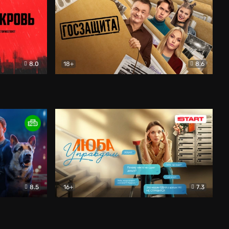
8.0
18+
8.6
вик
Госзащита
Комедия
8.5
16+
7.3
ектив
Люба Управдом
Комедия