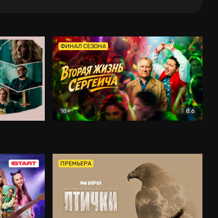
ФИНАЛ СЕЗОНА
18+
8.6
тальный
Вторая жизнь Сергеича
Комедия
ПРЕМЬЕРА