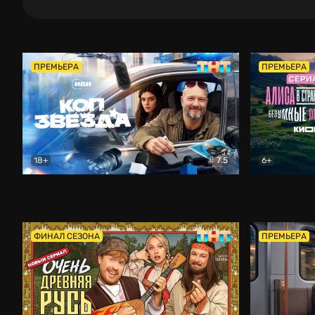
ПРЕМЬЕРА
ПРЕМЬЕРА
18+
7.5
6+
Коп-звезда
Комедия
Алиса в Ст
ФИНАЛ СЕЗОНА
ПРЕМЬЕРА