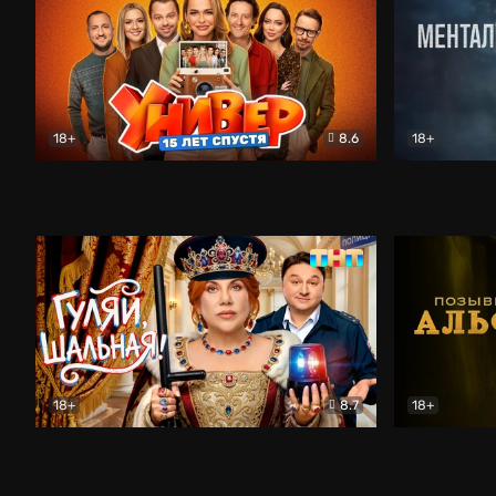
18+
8.6
18+
Универ. 15 лет спустя
Комедия
Менталист
18+
8.7
18+
Гуляй, шальная!
Комедия
Позывной 