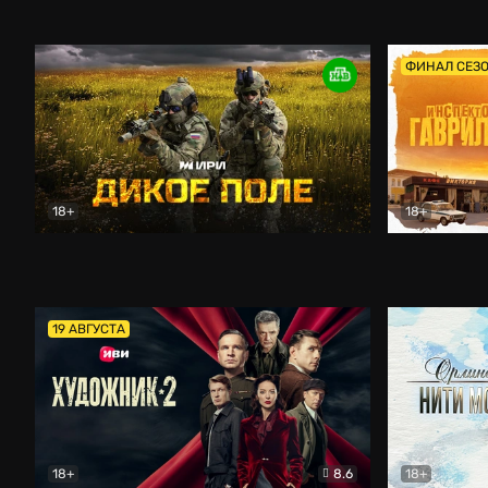
Кордон
Боевик
Афоня (202
ФИНАЛ СЕЗ
18+
18+
Дикое поле
Документальный
Инспектор 
19 АВГУСТА
18+
8.6
18+