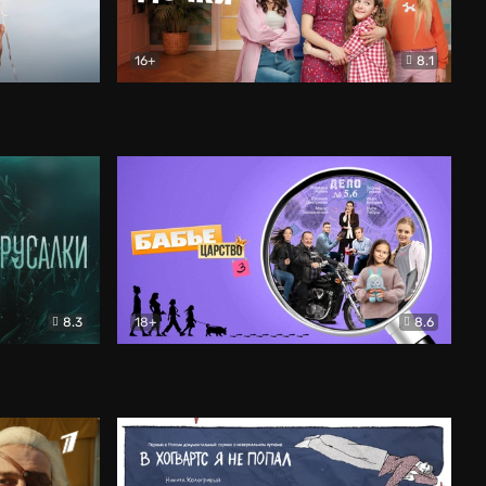
16+
8.1
льный
Папины дочки. Новые
Комедия
8.3
18+
8.6
Бабье царство
Детектив