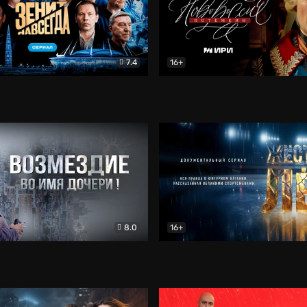
7.4
16+
егда. Сериал
Документальный
Новороссия. Потёмкин
Др
8.0
16+
Боевик
Жёсткий лёд
Документал