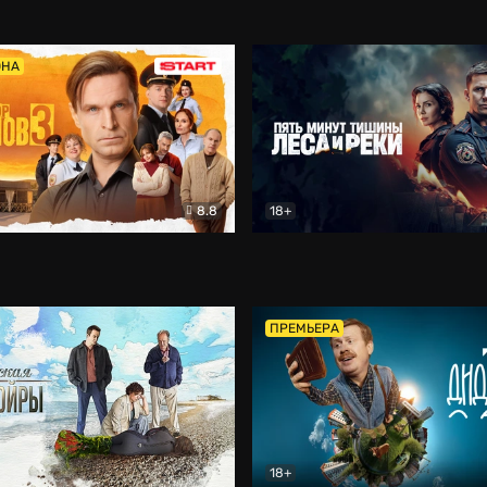
5)
Комедия
Олдскул
Комедия
ОНА
8.8
18+
Гаврилов
Комедия
Пять минут тишины
Детек
ПРЕМЬЕРА
18+