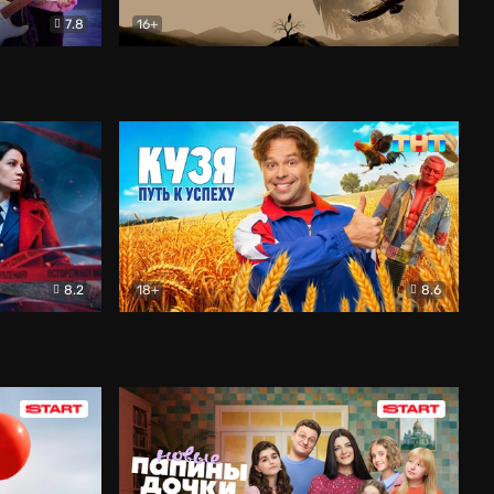
7.8
16+
ия
Птички
Документальный
8.2
18+
8.6
Детектив
Кузя. Путь к успеху
Комедия