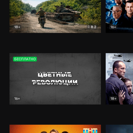
18+
8.2
16+
Дороги небесные
Документальный
Зенит навс
БЕСПЛАТНО
16+
18+
Цветные революции
Документальный
Возмездие