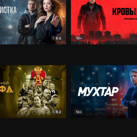
8.6
18+
ка
Детектив
Кровь за кровь (2026)
Бое
8.2
16+
«Альфа»
Боевик
Мухтар. Он вернулся
Дет