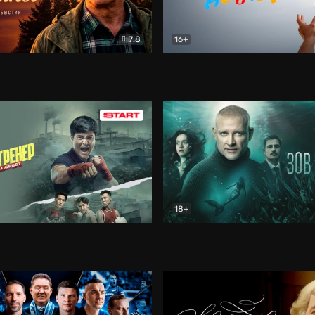
7.8
16+
стины
Драма
В круге добра
Документа
18+
ренер
Драма
Зов русалки
Детектив