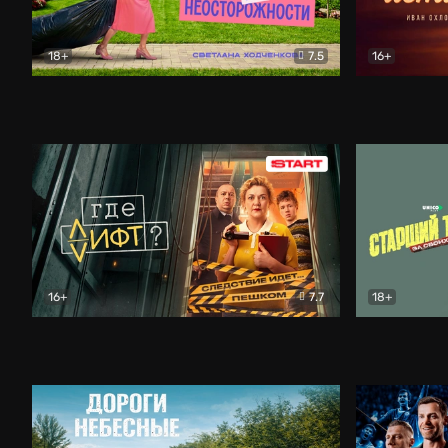
18+
7.5
16+
Свободна по неосторожности
Комедия
Простые и
16+
7.7
18+
Где лифт?
Комедия
Старший т