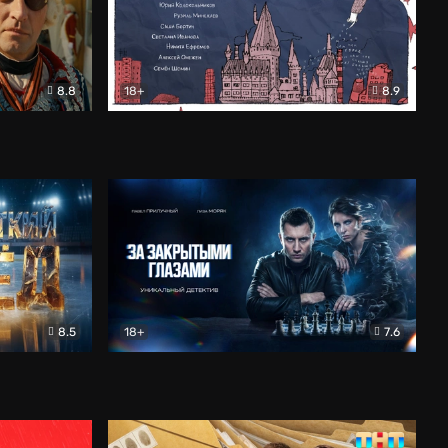
8.8
18+
8.9
ама
В «Хогвартс» я не попал
Документальный
8.5
18+
7.6
ьный
За закрытыми глазами
Детектив