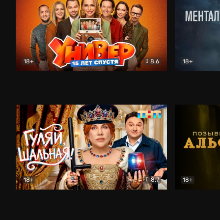
18+
8.6
18+
Универ. 15 лет спустя
Комедия
Менталист
18+
8.7
18+
Гуляй, шальная!
Комедия
Позывной 