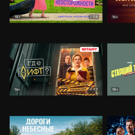
18+
7.5
16+
Свободна по неосторожности
Комедия
Простые и
16+
7.7
18+
Где лифт?
Комедия
Старший т