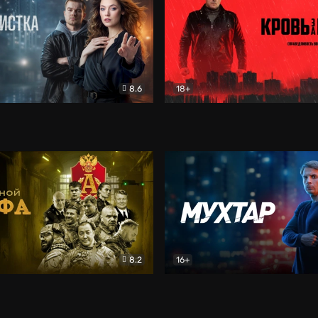
8.6
18+
ка
Детектив
Кровь за кровь (2026)
Бое
8.2
16+
«Альфа»
Боевик
Мухтар. Он вернулся
Дет