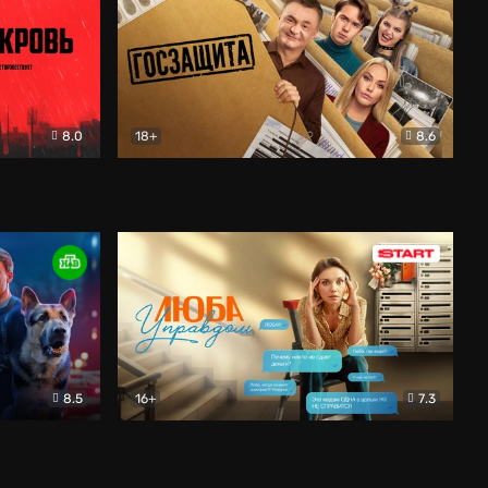
8.0
18+
8.6
вик
Госзащита
Комедия
8.5
16+
7.3
ектив
Люба Управдом
Комедия