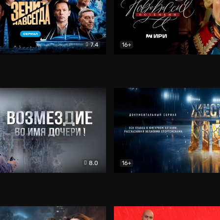
7.4
16+
егда. Сериал
Документальный
Новороссия. Потёмкин
Др
8.0
16+
Боевик
Жёсткий лёд
Документал