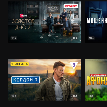
18+
8.4
18+
Золотое дно
Драма
Мошенник
10 АВГУСТА
18+
8.3
16+