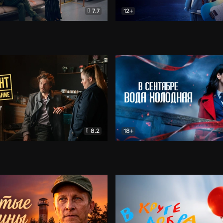
7.7
12+
Соло
Документальный
Двойная жизнь Ми
Комед
8.2
18+
на расследование. Тайный враг
Детектив
В сентябре вода холодная
Детектив