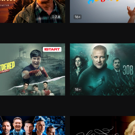
7.8
16+
стины
Драма
В круге добра
Документа
18+
ренер
Драма
Зов русалки
Детектив