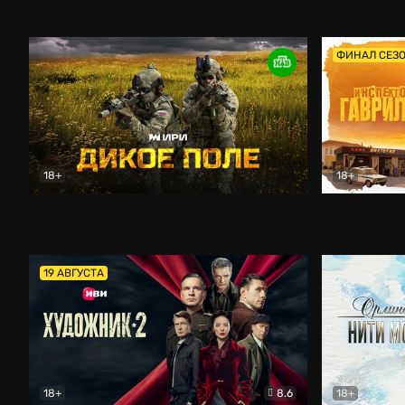
Кордон
Боевик
Афоня (202
ФИНАЛ СЕЗ
18+
18+
Дикое поле
Документальный
Инспектор 
19 АВГУСТА
18+
8.6
18+