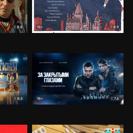
8.8
18+
8.9
ама
В «Хогвартс» я не попал
Документальный
8.5
18+
7.6
ьный
За закрытыми глазами
Детектив