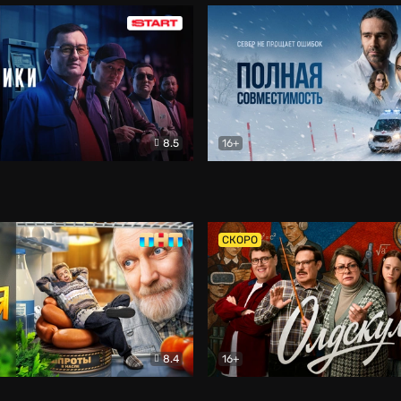
8.5
16+
и
Детектив
Полная совместимость
Др
СКОРО
8.4
16+