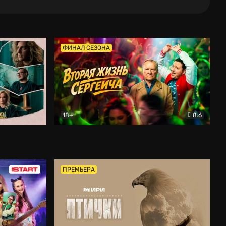
ФИНАЛ СЕЗОНА
18+
8.6
тальный
Вторая жизнь Сергеича
Комедия
ПРЕМЬЕРА