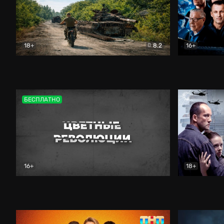
18+
8.2
16+
Дороги небесные
Документальный
Зенит навс
БЕСПЛАТНО
16+
18+
Цветные революции
Документальный
Возмездие