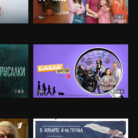
16+
8.1
льный
Папины дочки. Новые
Комедия
8.3
18+
8.6
Бабье царство
Детектив