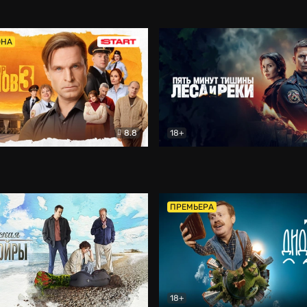
5)
Комедия
Олдскул
Комедия
ОНА
8.8
18+
Гаврилов
Комедия
Пять минут тишины
Детек
ПРЕМЬЕРА
18+