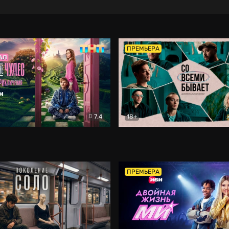
ПРЕМЬЕРА
7.4
18+
ране Чудес. Безумные приключения
Со всеми бывает
Фэнтези
Докумен
ПРЕМЬЕРА