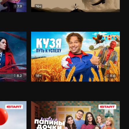
7.9
16+
ия
Птички
Документальный
8.2
18+
8.6
Детектив
Кузя. Путь к успеху
Комедия