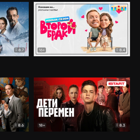
8.7
16+
8.4
ама
Второй брак
Комедия
8.6
18+
8.3