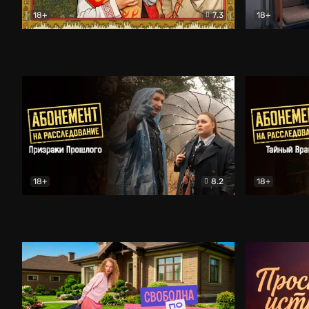
18+
7.3
18+
Очень древняя Русь
Комедия
Поколение 
18+
8.2
18+
Абонемент на расследование. Призраки прошлого
Абонемент 