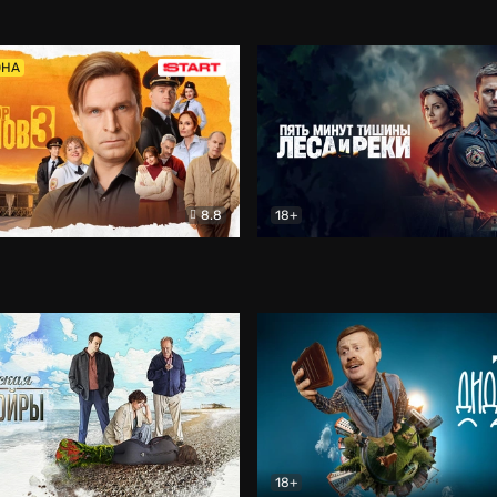
5)
Комедия
Олдскул
Комедия
ОНА
8.8
18+
Гаврилов
Комедия
Пять минут тишины
Детек
18+