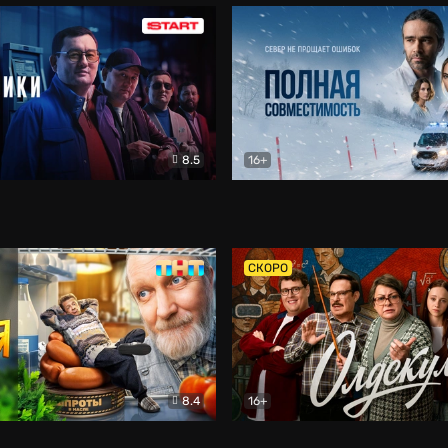
8.5
16+
и
Детектив
Полная совместимость
Др
СКОРО
8.4
16+