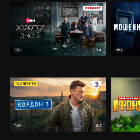
18+
8.4
18+
Золотое дно
Драма
Мошенник
10 АВГУСТА
18+
8.3
16+