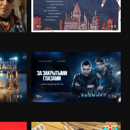
8.8
18+
8.9
ама
В «Хогвартс» я не попал
Документальный
8.5
18+
7.6
ьный
За закрытыми глазами
Детектив