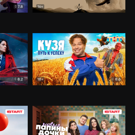
7.8
16+
ия
Птички
Документальный
8.2
18+
8.6
Детектив
Кузя. Путь к успеху
Комедия