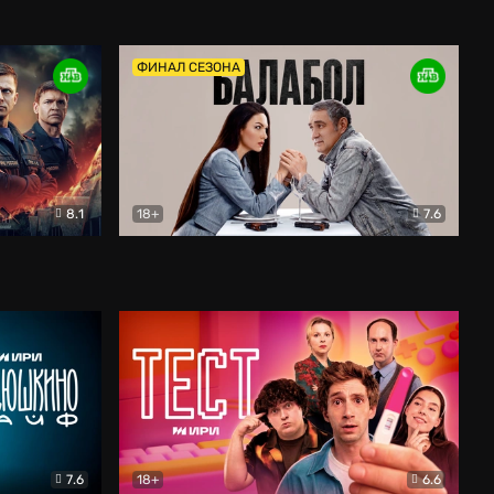
Дети перемен
Драма
ФИНАЛ СЕЗОНА
8.1
18+
7.6
тив
Балабол
Детектив
7.6
18+
6.6