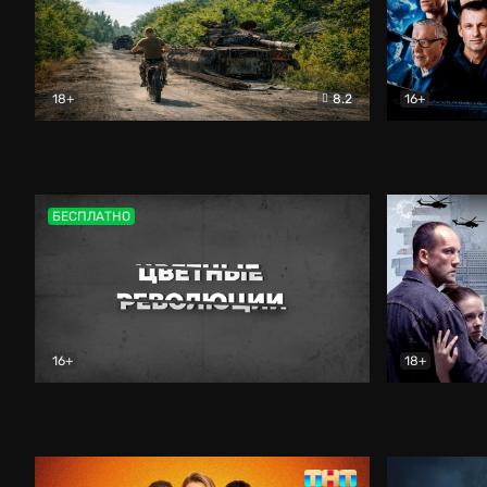
18+
8.2
16+
Дороги небесные
Документальный
Зенит навс
БЕСПЛАТНО
16+
18+
Цветные революции
Документальный
Возмездие