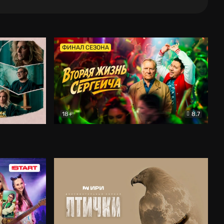
ФИНАЛ СЕЗОНА
18+
8.7
тальный
Вторая жизнь Сергеича
Комедия