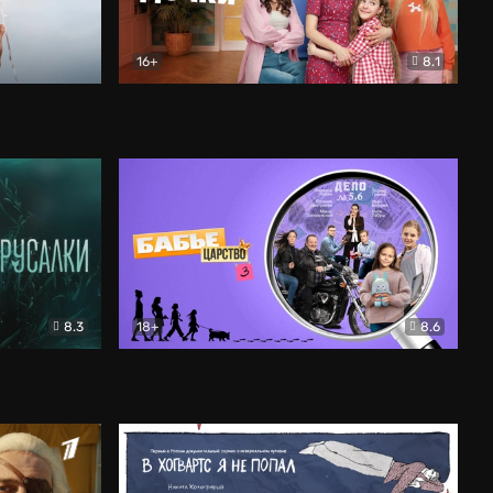
16+
8.1
льный
Папины дочки. Новые
Комедия
8.3
18+
8.6
Бабье царство
Детектив