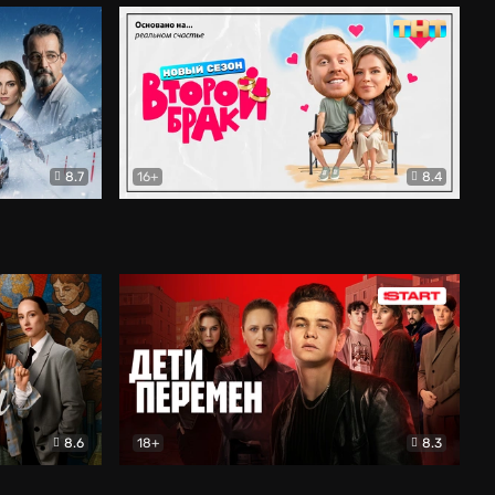
8.7
16+
8.4
ама
Второй брак
Комедия
8.6
18+
8.3