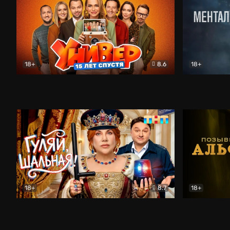
18+
8.6
18+
Универ. 15 лет спустя
Комедия
Менталист
18+
8.7
18+
Гуляй, шальная!
Комедия
Позывной 