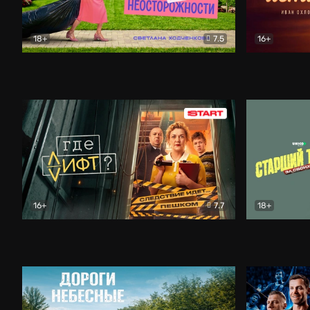
18+
7.5
16+
Свободна по неосторожности
Комедия
Простые и
16+
7.7
18+
Где лифт?
Комедия
Старший т