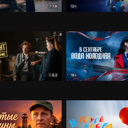
7.8
12+
Соло
Документальный
Двойная жизнь Ми
Комед
8.2
18+
на расследование. Тайный враг
Детектив
В сентябре вода холодная
Детектив