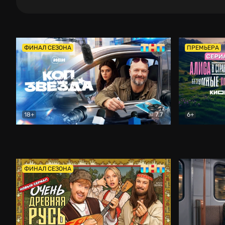
ФИНАЛ СЕЗОНА
ПРЕМЬЕРА
18+
7.7
6+
Коп-звезда
Комедия
Алиса в Ст
ФИНАЛ СЕЗОНА