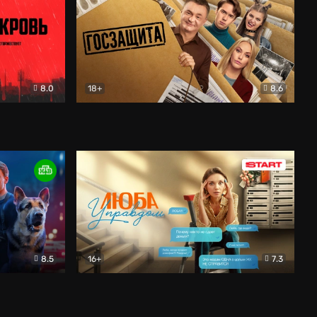
8.0
18+
8.6
вик
Госзащита
Комедия
8.5
16+
7.3
ектив
Люба Управдом
Комедия