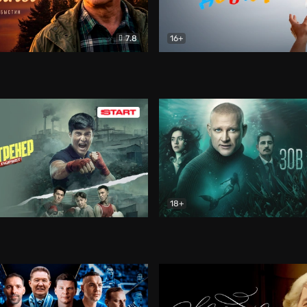
7.8
16+
стины
Драма
В круге добра
Документа
18+
ренер
Драма
Зов русалки
Детектив