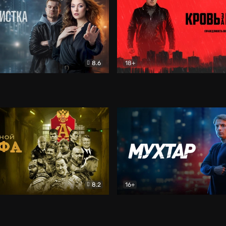
8.6
18+
ка
Детектив
Кровь за кровь (2026)
Бое
8.2
16+
«Альфа»
Боевик
Мухтар. Он вернулся
Дет