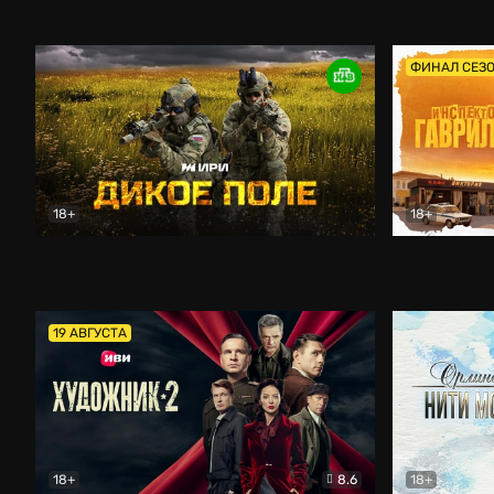
Кордон
Боевик
Афоня (202
ФИНАЛ СЕЗ
18+
18+
Дикое поле
Документальный
Инспектор 
19 АВГУСТА
18+
8.6
18+