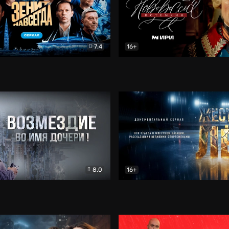
7.4
16+
егда. Сериал
Документальный
Новороссия. Потёмкин
Др
8.0
16+
Боевик
Жёсткий лёд
Документал