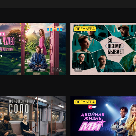
ПРЕМЬЕРА
7.3
18+
ране Чудес. Безумные приключения
Со всеми бывает
Фэнтези
Докумен
ПРЕМЬЕРА