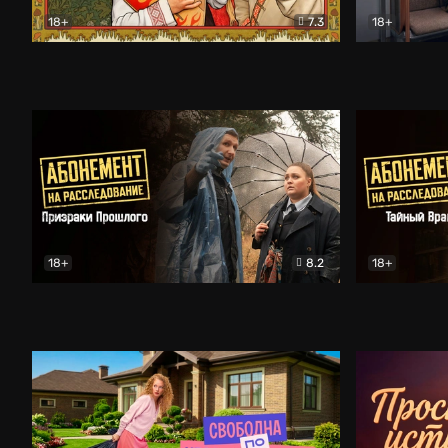
18+
7.3
18+
Очень древняя Русь
Комедия
Поколение 
18+
8.2
18+
Абонемент на расследование. Призраки прошлого
Абонемент 