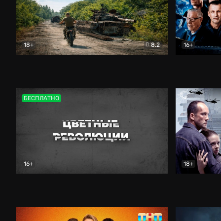
18+
8.2
16+
Дороги небесные
Документальный
Зенит навс
БЕСПЛАТНО
16+
18+
Цветные революции
Документальный
Возмездие