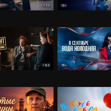
7.7
12+
Соло
Документальный
Двойная жизнь Ми
Комед
8.2
18+
на расследование. Тайный враг
Детектив
В сентябре вода холодная
Детектив