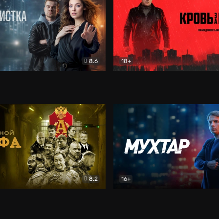
8.6
18+
ка
Детектив
Кровь за кровь (2026)
Бое
8.2
16+
«Альфа»
Боевик
Мухтар. Он вернулся
Дет