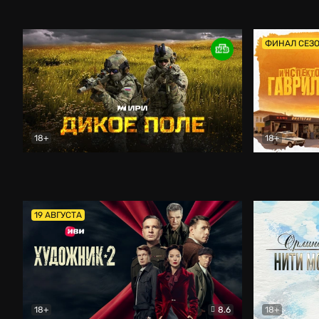
Кордон
Боевик
Афоня (202
ФИНАЛ СЕЗ
18+
18+
Дикое поле
Документальный
Инспектор 
19 АВГУСТА
18+
8.6
18+