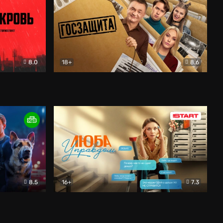
8.0
18+
8.6
вик
Госзащита
Комедия
8.5
16+
7.3
ектив
Люба Управдом
Комедия