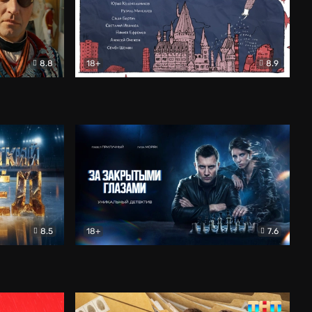
8.8
18+
8.9
ама
В «Хогвартс» я не попал
Документальный
8.5
18+
7.6
ьный
За закрытыми глазами
Детектив