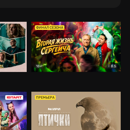
ФИНАЛ СЕЗОНА
18+
8.5
тальный
Вторая жизнь Сергеича
Комедия
ПРЕМЬЕРА