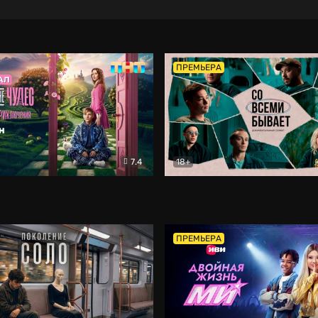
ПРЕМЬЕРА
7.4
18+
ране Чудес. Безумные приключения
Со всеми бывает
Фэнтези
Докумен
ПРЕМЬЕРА