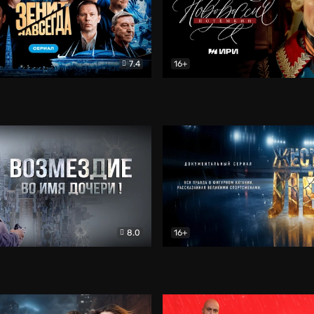
7.4
16+
егда. Сериал
Документальный
Новороссия. Потёмкин
Др
8.0
16+
Боевик
Жёсткий лёд
Документал