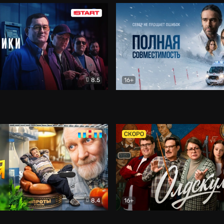
8.5
16+
и
Детектив
Полная совместимость
Др
СКОРО
8.4
16+