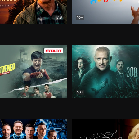
7.8
16+
стины
Драма
В круге добра
Документа
18+
ренер
Драма
Зов русалки
Детектив