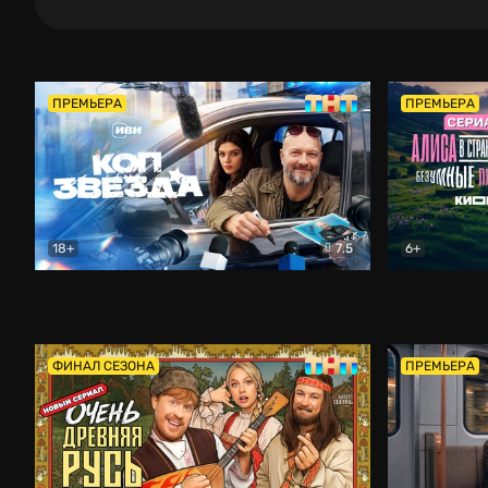
ПРЕМЬЕРА
ПРЕМЬЕРА
18+
7.5
6+
Коп-звезда
Комедия
Алиса в Ст
ФИНАЛ СЕЗОНА
ПРЕМЬЕРА