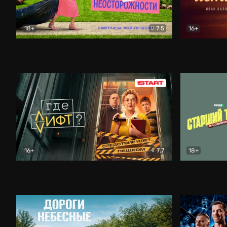
18+
7.5
16+
Свободна по неосторожности
Комедия
Простые и
16+
7.7
18+
Где лифт?
Комедия
Старший т