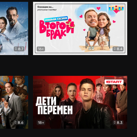
8.7
16+
8.4
ама
Второй брак
Комедия
8.6
18+
8.3