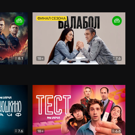
Дети перемен
Драма
ФИНАЛ СЕЗОНА
8.1
18+
7.6
тив
Балабол
Детектив
7.6
18+
6.6