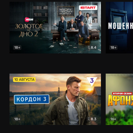
18+
8.4
18+
Золотое дно
Драма
Мошенник
10 АВГУСТА
18+
8.3
16+