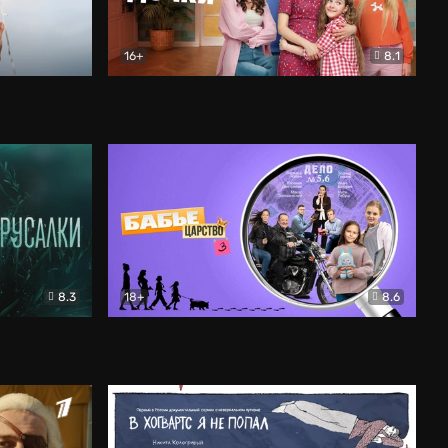
16+
8.1
льный
Папины дочки. Новые
Комедия
8.3
18+
8.6
Бабье царство
Детектив