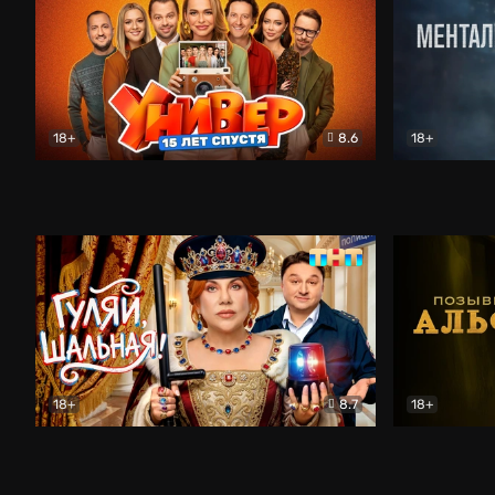
18+
8.6
18+
Универ. 15 лет спустя
Комедия
Менталист
18+
8.7
18+
Гуляй, шальная!
Комедия
Позывной 