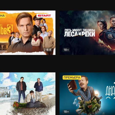
5)
Комедия
Олдскул
Комедия
ОНА
8.8
18+
Гаврилов
Комедия
Пять минут тишины
Детек
ПРЕМЬЕРА
18+