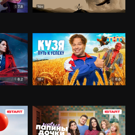
7.8
16+
ия
Птички
Документальный
8.2
18+
8.6
Детектив
Кузя. Путь к успеху
Комедия