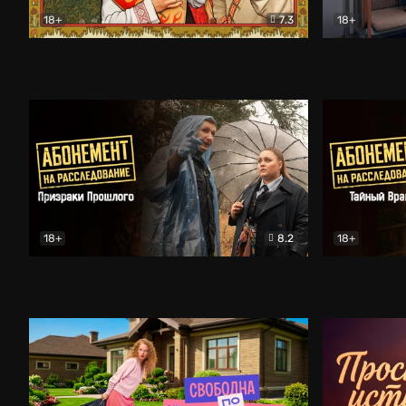
18+
7.3
18+
Очень древняя Русь
Комедия
Поколение 
18+
8.2
18+
Абонемент на расследование. Призраки прошлого
Абонемент 