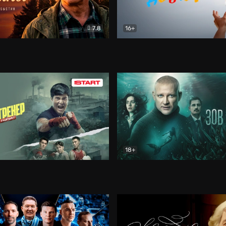
7.8
16+
стины
Драма
В круге добра
Документа
18+
ренер
Драма
Зов русалки
Детектив