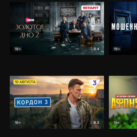
18+
8.4
18+
Золотое дно
Драма
Мошенник
10 АВГУСТА
18+
8.3
16+