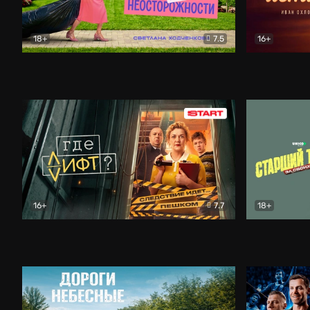
18+
7.5
16+
Свободна по неосторожности
Комедия
Простые и
16+
7.7
18+
Где лифт?
Комедия
Старший т