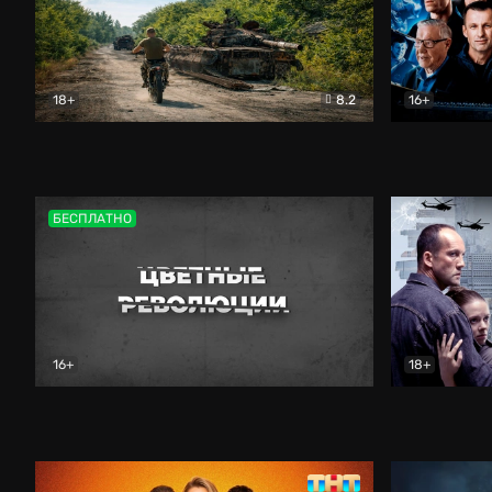
18+
8.2
16+
Дороги небесные
Документальный
Зенит навс
БЕСПЛАТНО
16+
18+
Цветные революции
Документальный
Возмездие