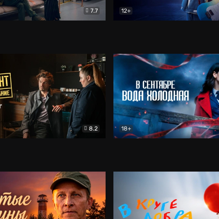
7.7
12+
Соло
Документальный
Двойная жизнь Ми
Комед
8.2
18+
на расследование. Тайный враг
Детектив
В сентябре вода холодная
Детектив