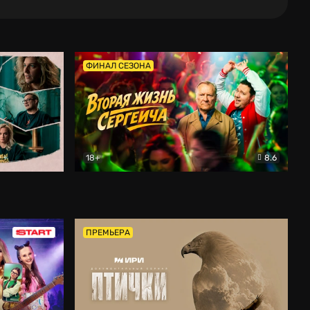
ФИНАЛ СЕЗОНА
18+
8.6
тальный
Вторая жизнь Сергеича
Комедия
ПРЕМЬЕРА