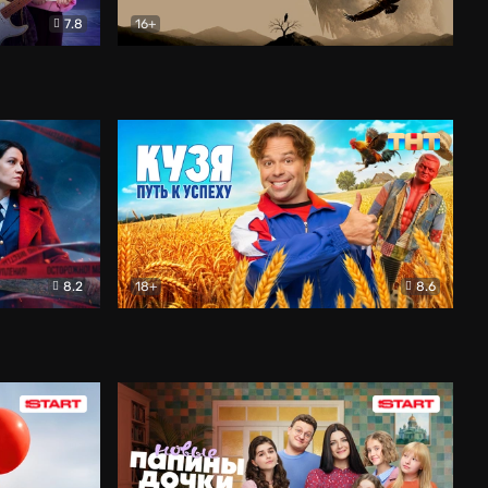
7.8
16+
ия
Птички
Документальный
8.2
18+
8.6
Детектив
Кузя. Путь к успеху
Комедия