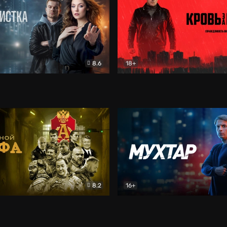
8.6
18+
ка
Детектив
Кровь за кровь (2026)
Бое
8.2
16+
«Альфа»
Боевик
Мухтар. Он вернулся
Дет