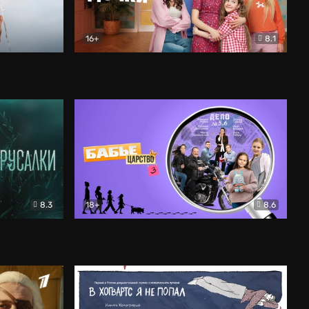
16+
8.1
льный
Папины дочки. Новые
Комедия
8.3
18+
8.6
Бабье царство
Детектив