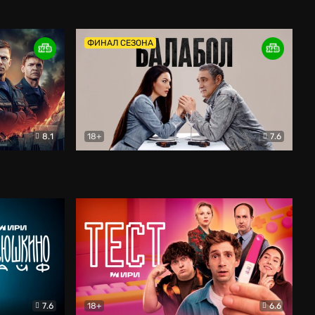
Дети перемен
Драма
ФИНАЛ СЕЗОНА
8.1
18+
7.6
тив
Балабол
Детектив
7.6
18+
6.6