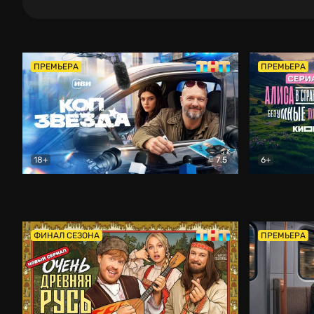
ПРЕМЬЕРА
ПРЕМЬЕРА
18+
7.5
6+
Коп-звезда
Комедия
Алиса в Ст
ФИНАЛ СЕЗОНА
ПРЕМЬЕРА