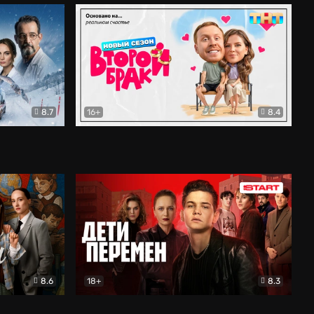
8.7
16+
8.4
ама
Второй брак
Комедия
8.6
18+
8.3