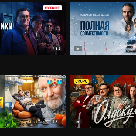
8.5
16+
и
Детектив
Полная совместимость
Др
СКОРО
8.4
16+