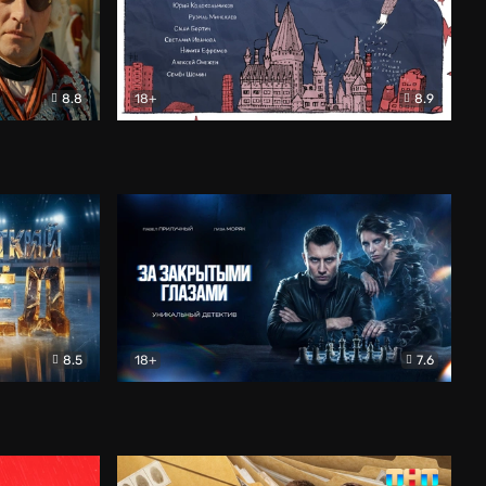
8.8
18+
8.9
ама
В «Хогвартс» я не попал
Документальный
8.5
18+
7.6
ьный
За закрытыми глазами
Детектив