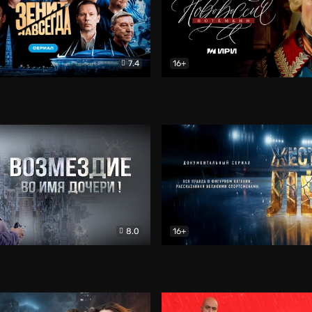
7.4
16+
егда. Сериал
Документальный
Новороссия. Потёмкин
Др
8.0
16+
Боевик
Жёсткий лёд
Документал