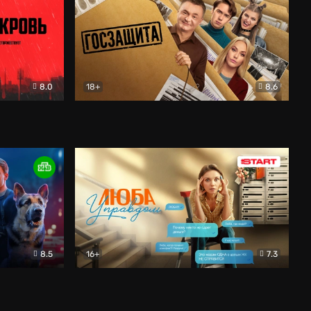
8.0
18+
8.6
вик
Госзащита
Комедия
8.5
16+
7.3
ектив
Люба Управдом
Комедия