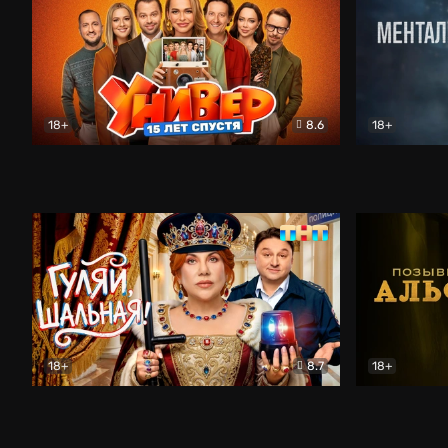
18+
8.6
18+
Универ. 15 лет спустя
Комедия
Менталист
18+
8.7
18+
Гуляй, шальная!
Комедия
Позывной 