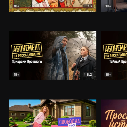
18+
7.3
18+
Очень древняя Русь
Комедия
Поколение 
18+
8.2
18+
Абонемент на расследование. Призраки прошлого
Абонемент 