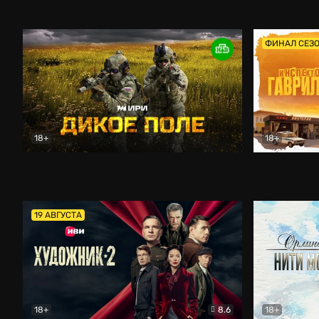
Кордон
Боевик
Афоня (202
ФИНАЛ СЕЗ
18+
18+
Дикое поле
Документальный
Инспектор 
19 АВГУСТА
18+
8.6
18+