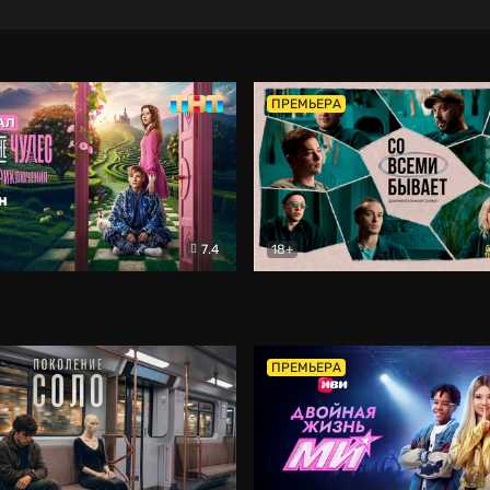
ПРЕМЬЕРА
7.4
18+
ране Чудес. Безумные приключения
Со всеми бывает
Фэнтези
Докумен
ПРЕМЬЕРА