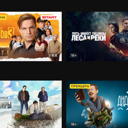
5)
Комедия
Олдскул
Комедия
ОНА
8.8
18+
Гаврилов
Комедия
Пять минут тишины
Детек
ПРЕМЬЕРА
18+