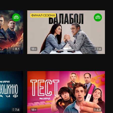
Дети перемен
Драма
ФИНАЛ СЕЗОНА
8.1
18+
7.6
тив
Балабол
Детектив
7.6
18+
6.6