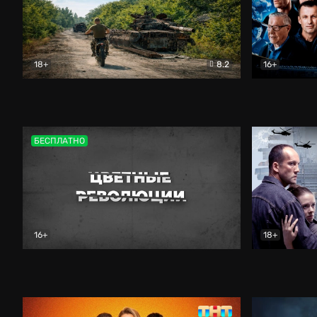
18+
8.2
16+
Дороги небесные
Документальный
Зенит навс
БЕСПЛАТНО
16+
18+
Цветные революции
Документальный
Возмездие