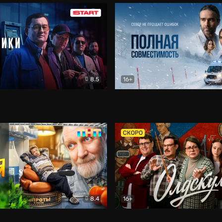
8.5
16+
и
Детектив
Полная совместимость
Др
СКОРО
8.4
16+