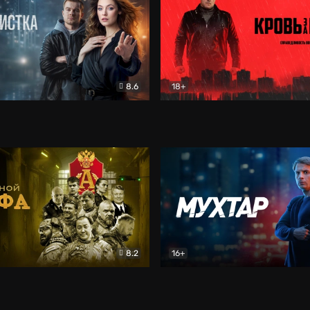
8.6
18+
ка
Детектив
Кровь за кровь (2026)
Бое
8.2
16+
«Альфа»
Боевик
Мухтар. Он вернулся
Дет