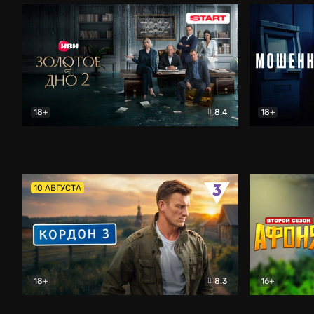
18+
8.4
18+
Золотое дно
Драма
Мошенник
10 АВГУСТА
18+
8.3
16+