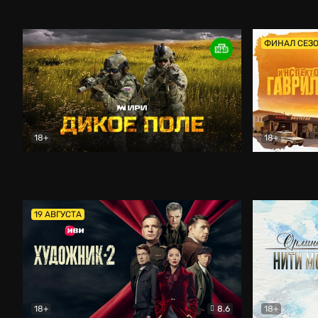
Кордон
Боевик
Афоня (202
ФИНАЛ СЕЗ
18+
18+
Дикое поле
Документальный
Инспектор 
19 АВГУСТА
18+
8.6
18+