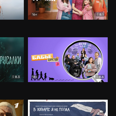
16+
8.1
льный
Папины дочки. Новые
Комедия
8.3
18+
8.6
Бабье царство
Детектив