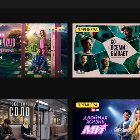
ПРЕМЬЕРА
7.4
18+
ране Чудес. Безумные приключения
Со всеми бывает
Фэнтези
Докумен
ПРЕМЬЕРА