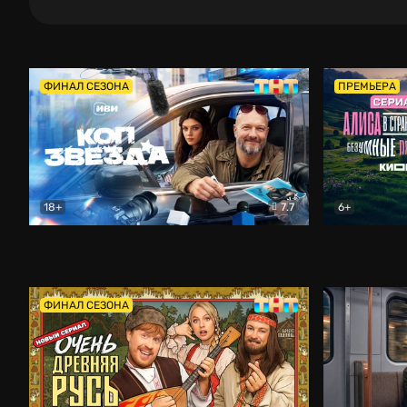
ФИНАЛ СЕЗОНА
ПРЕМЬЕРА
18+
7.7
6+
Коп-звезда
Комедия
Алиса в Ст
ФИНАЛ СЕЗОНА