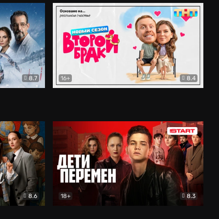
8.7
16+
8.4
ама
Второй брак
Комедия
8.6
18+
8.3