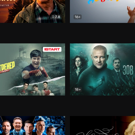
7.8
16+
стины
Драма
В круге добра
Документа
18+
ренер
Драма
Зов русалки
Детектив