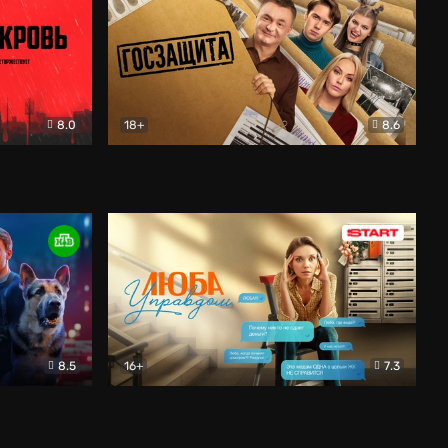
8.0
18+
8.6
вик
Госзащита
Комедия
8.5
16+
7.3
ектив
Люба Управдом
Комедия