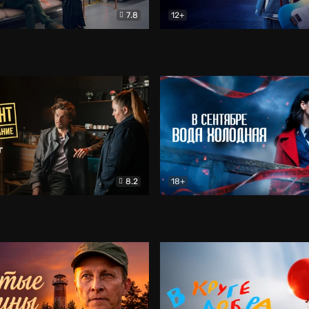
7.8
12+
Соло
Документальный
Двойная жизнь Ми
Комед
8.2
18+
на расследование. Тайный враг
Детектив
В сентябре вода холодная
Детектив