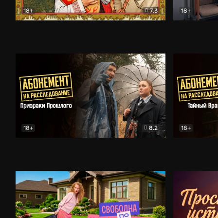
18+
7.3
18+
Очень древняя Русь
Комедия
Поколение 
18+
8.2
18+
Абонемент на расследование. Призраки прошлого
Абонемент 