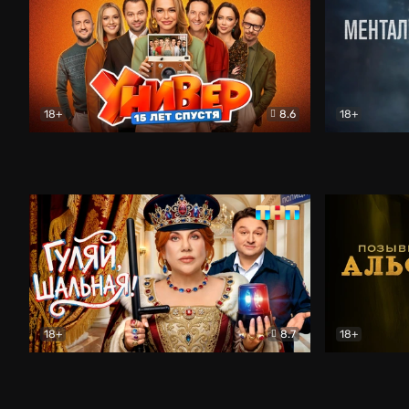
18+
8.6
18+
Универ. 15 лет спустя
Комедия
Менталист
18+
8.7
18+
Гуляй, шальная!
Комедия
Позывной 