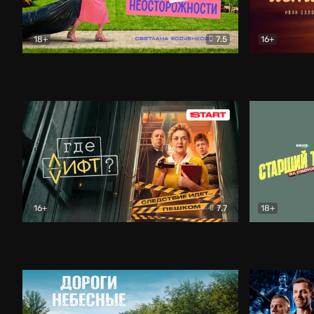
18+
7.5
16+
Свободна по неосторожности
Комедия
Простые и
16+
7.7
18+
Где лифт?
Комедия
Старший т