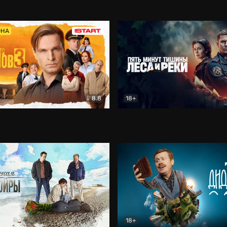
5)
Комедия
Олдскул
Комедия
ОНА
8.8
18+
Гаврилов
Комедия
Пять минут тишины
Детек
18+