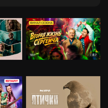
ФИНАЛ СЕЗОНА
18+
8.7
тальный
Вторая жизнь Сергеича
Комедия