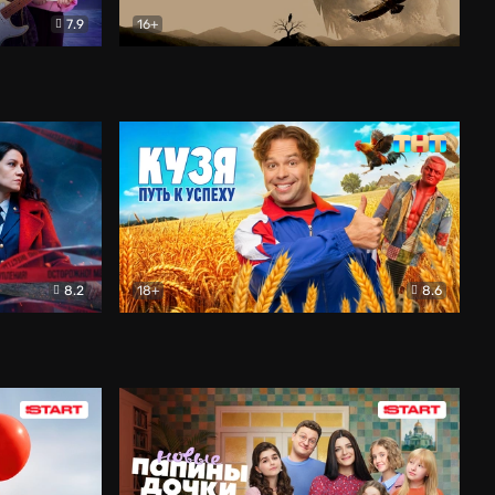
7.9
16+
ия
Птички
Документальный
8.2
18+
8.6
Детектив
Кузя. Путь к успеху
Комедия