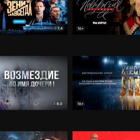
7.4
16+
егда. Сериал
Документальный
Новороссия. Потёмкин
Др
8.0
16+
Боевик
Жёсткий лёд
Документал