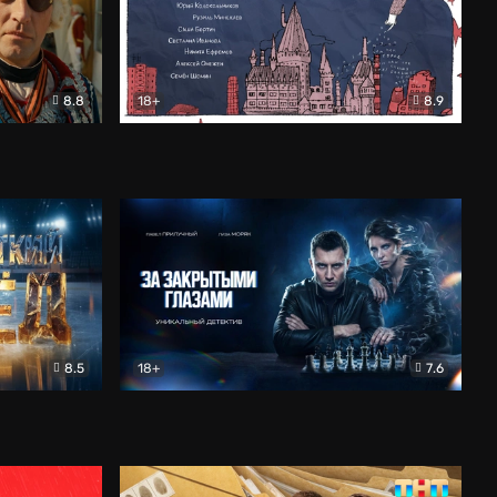
8.8
18+
8.9
ама
В «Хогвартс» я не попал
Документальный
8.5
18+
7.6
ьный
За закрытыми глазами
Детектив