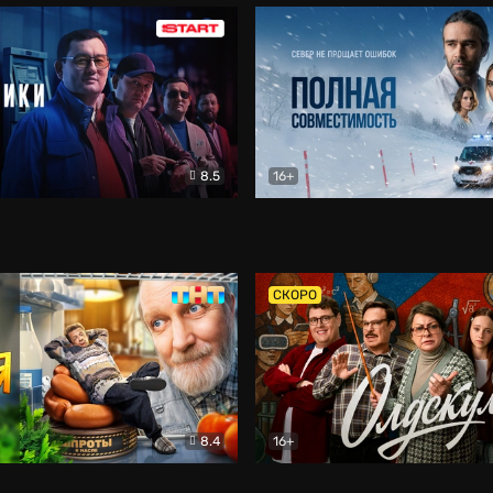
8.5
16+
и
Детектив
Полная совместимость
Др
СКОРО
8.4
16+