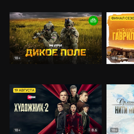
Кордон
Боевик
Афоня (202
ФИНАЛ СЕЗ
18+
18+
Дикое поле
Документальный
Инспектор 
19 АВГУСТА
18+
8.6
18+