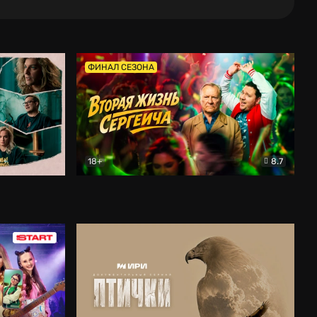
ФИНАЛ СЕЗОНА
18+
8.7
тальный
Вторая жизнь Сергеича
Комедия