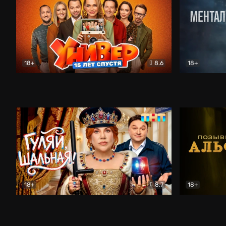
18+
8.6
18+
Универ. 15 лет спустя
Комедия
Менталист
18+
8.7
18+
Гуляй, шальная!
Комедия
Позывной 