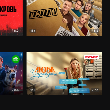
8.0
18+
8.6
вик
Госзащита
Комедия
8.5
16+
7.3
ектив
Люба Управдом
Комедия