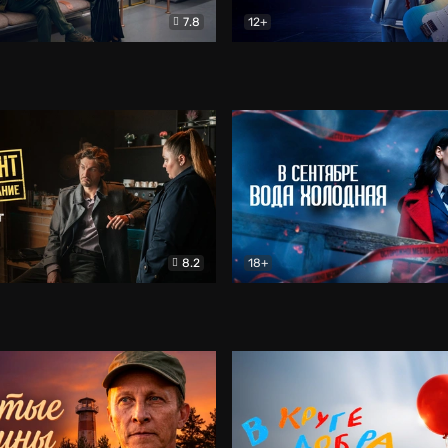
7.8
12+
Соло
Документальный
Двойная жизнь Ми
Комед
8.2
18+
на расследование. Тайный враг
Детектив
В сентябре вода холодная
Детектив