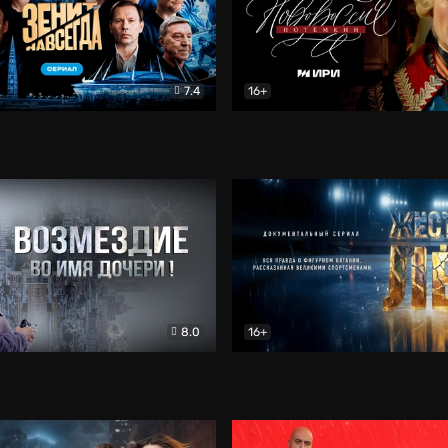
7.4
16+
егда. Сериал
Документальный
Новороссия. Потёмкин
Др
8.0
16+
Боевик
Жёсткий лёд
Документал