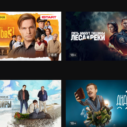
5)
Комедия
Олдскул
Комедия
ОНА
8.8
18+
Гаврилов
Комедия
Пять минут тишины
Детек
18+