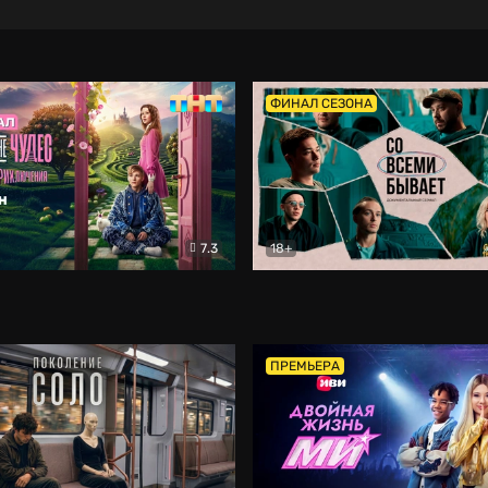
ФИНАЛ СЕЗОНА
7.3
18+
ране Чудес. Безумные приключения
Со всеми бывает
Фэнтези
Докумен
ПРЕМЬЕРА