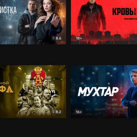
8.6
18+
ка
Детектив
Кровь за кровь (2026)
Бое
8.2
16+
«Альфа»
Боевик
Мухтар. Он вернулся
Дет