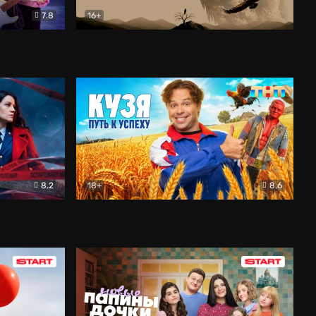
7.8
16+
ия
Птички
Документальный
8.2
18+
8.6
Детектив
Кузя. Путь к успеху
Комедия