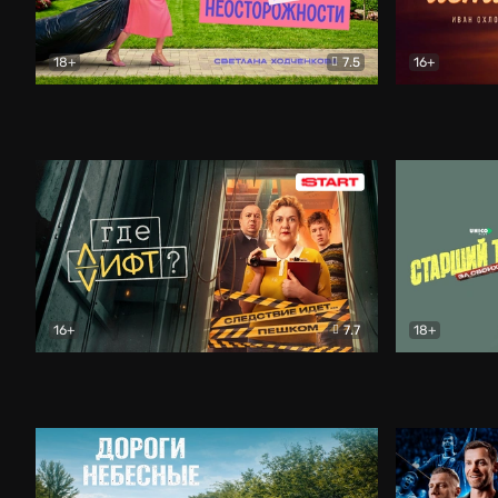
18+
7.5
16+
Свободна по неосторожности
Комедия
Простые и
16+
7.7
18+
Где лифт?
Комедия
Старший т