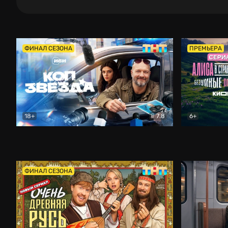
ФИНАЛ СЕЗОНА
ПРЕМЬЕРА
18+
7.8
6+
Коп-звезда
Комедия
Алиса в Ст
ФИНАЛ СЕЗОНА