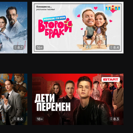
8.7
16+
8.4
ама
Второй брак
Комедия
8.6
18+
8.3