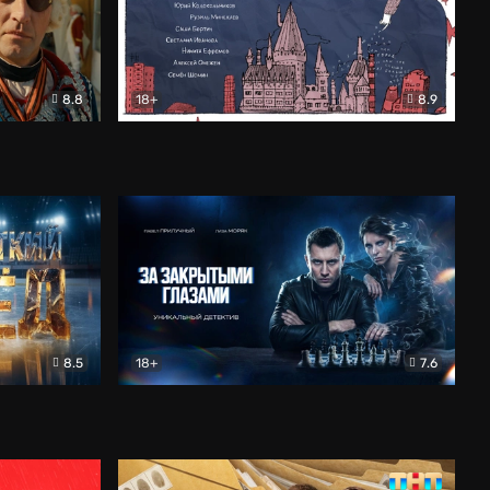
8.8
18+
8.9
ама
В «Хогвартс» я не попал
Документальный
8.5
18+
7.6
ьный
За закрытыми глазами
Детектив