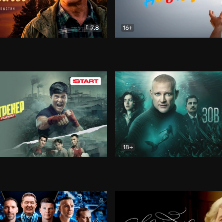
7.8
16+
стины
Драма
В круге добра
Документа
18+
ренер
Драма
Зов русалки
Детектив