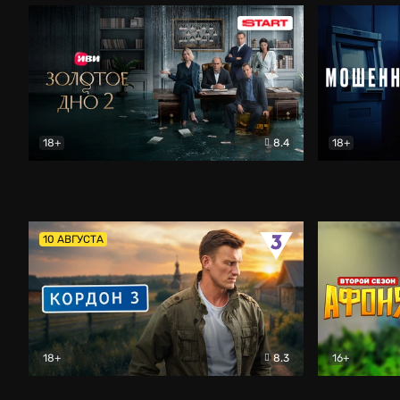
18+
8.4
18+
Золотое дно
Драма
Мошенник
10 АВГУСТА
18+
8.3
16+