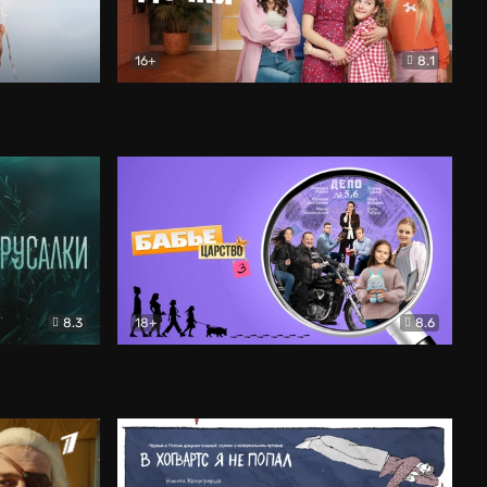
16+
8.1
льный
Папины дочки. Новые
Комедия
8.3
18+
8.6
Бабье царство
Детектив