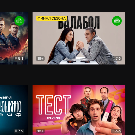
Дети перемен
Драма
ФИНАЛ СЕЗОНА
8.1
18+
7.6
тив
Балабол
Детектив
7.6
18+
6.6