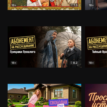
18+
7.3
18+
Очень древняя Русь
Комедия
Поколение 
18+
8.2
18+
Абонемент на расследование. Призраки прошлого
Абонемент 