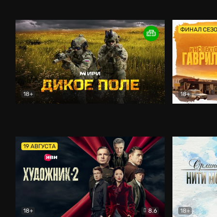
Кордон
Боевик
Афоня (202
ФИНАЛ СЕЗ
18+
18+
Дикое поле
Документальный
Инспектор 
19 АВГУСТА
18+
8.6
18+