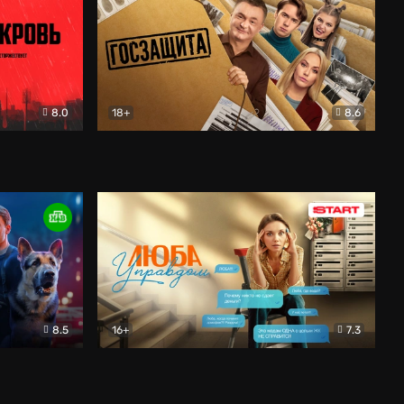
8.0
18+
8.6
вик
Госзащита
Комедия
8.5
16+
7.3
ектив
Люба Управдом
Комедия