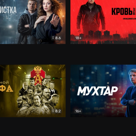
8.6
18+
ка
Детектив
Кровь за кровь (2026)
Бое
8.2
16+
«Альфа»
Боевик
Мухтар. Он вернулся
Дет