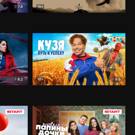
7.8
16+
ия
Птички
Документальный
8.2
18+
8.6
Детектив
Кузя. Путь к успеху
Комедия