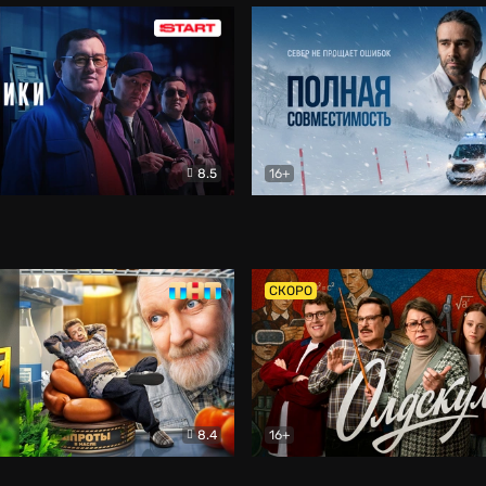
8.5
16+
и
Детектив
Полная совместимость
Др
СКОРО
8.4
16+