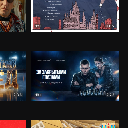
8.8
18+
8.9
ама
В «Хогвартс» я не попал
Документальный
8.5
18+
7.6
ьный
За закрытыми глазами
Детектив