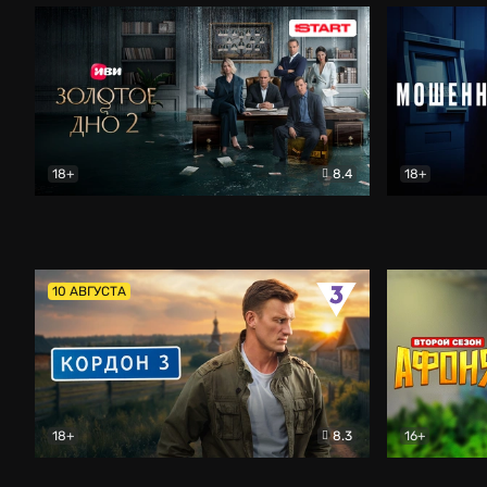
18+
8.4
18+
Золотое дно
Драма
Мошенник
10 АВГУСТА
18+
8.3
16+