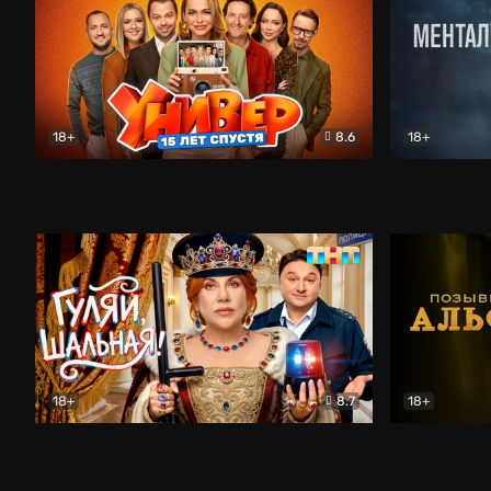
18+
8.6
18+
Универ. 15 лет спустя
Комедия
Менталист
18+
8.7
18+
Гуляй, шальная!
Комедия
Позывной 