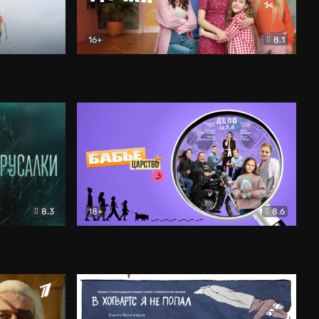
16+
8.1
льный
Папины дочки. Новые
Комедия
8.3
18+
8.6
Бабье царство
Детектив