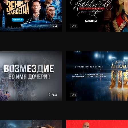
7.4
16+
егда. Сериал
Документальный
Новороссия. Потёмкин
Др
8.0
16+
Боевик
Жёсткий лёд
Документал