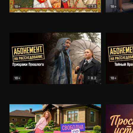
18+
7.3
18+
Очень древняя Русь
Комедия
Поколение 
18+
8.2
18+
Абонемент на расследование. Призраки прошлого
Абонемент 