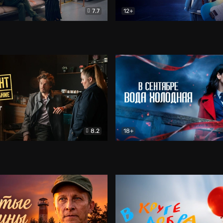
7.7
12+
Соло
Документальный
Двойная жизнь Ми
Комед
8.2
18+
на расследование. Тайный враг
Детектив
В сентябре вода холодная
Детектив