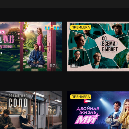
ПРЕМЬЕРА
7.4
18+
ране Чудес. Безумные приключения
Со всеми бывает
Фэнтези
Докумен
ПРЕМЬЕРА