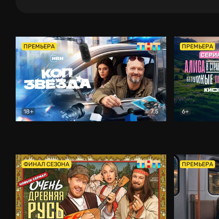
ПРЕМЬЕРА
ПРЕМЬЕРА
18+
7.5
6+
Коп-звезда
Комедия
Алиса в Ст
ФИНАЛ СЕЗОНА
ПРЕМЬЕРА