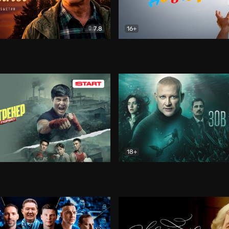
7.8
16+
стины
Драма
В круге добра
Документа
18+
ренер
Драма
Зов русалки
Детектив