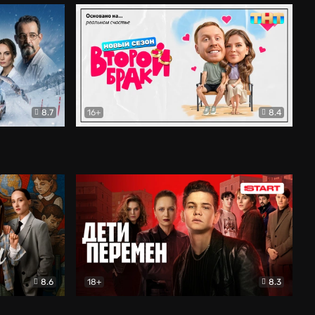
8.7
16+
8.4
ама
Второй брак
Комедия
8.6
18+
8.3