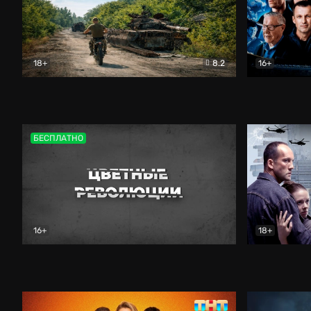
18+
8.2
16+
Дороги небесные
Документальный
Зенит навс
БЕСПЛАТНО
16+
18+
Цветные революции
Документальный
Возмездие