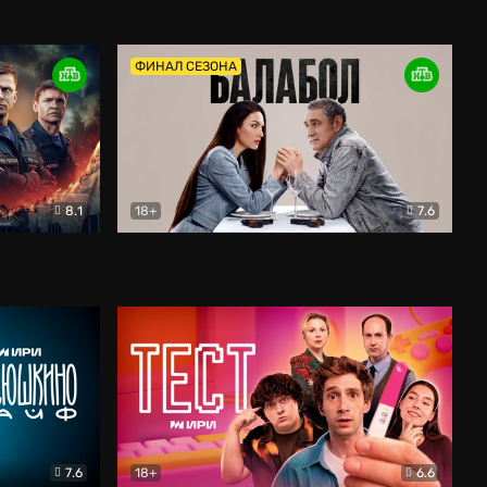
Дети перемен
Драма
ФИНАЛ СЕЗОНА
8.1
18+
7.6
тив
Балабол
Детектив
7.6
18+
6.6