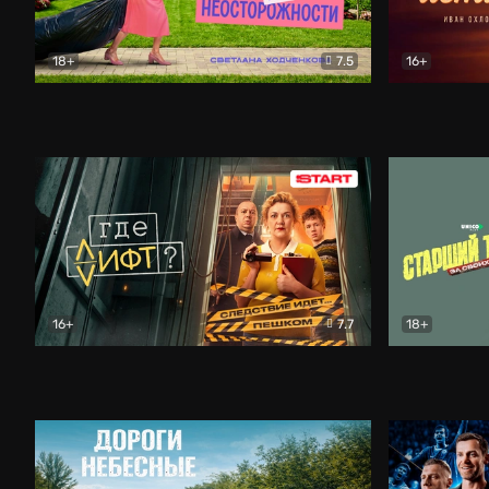
18+
7.5
16+
Свободна по неосторожности
Комедия
Простые и
16+
7.7
18+
Где лифт?
Комедия
Старший т