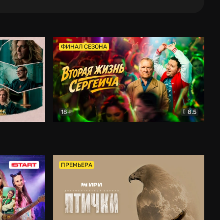
ФИНАЛ СЕЗОНА
18+
8.5
тальный
Вторая жизнь Сергеича
Комедия
ПРЕМЬЕРА