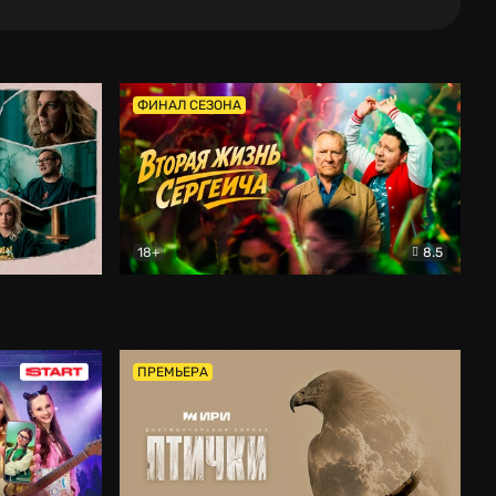
ФИНАЛ СЕЗОНА
18+
8.5
тальный
Вторая жизнь Сергеича
Комедия
ПРЕМЬЕРА