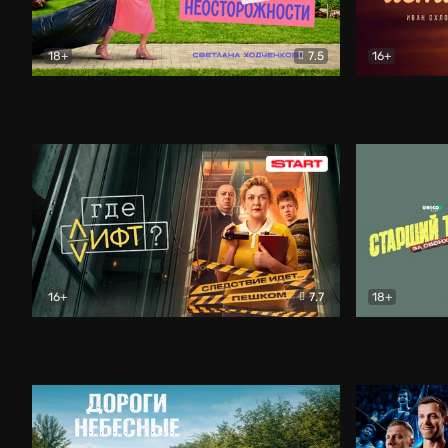
18+
7.5
16+
Свободна по неосторожности
Комедия
Простые и
16+
7.7
18+
Где лифт?
Комедия
Старший т