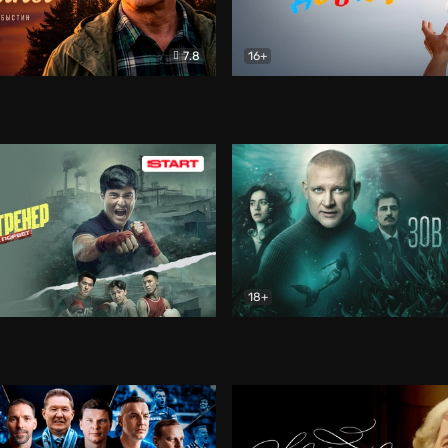
7.8
16+
стины
Драма
В круге добра
Документа
18+
ренер
Драма
Зов русалки
Детектив