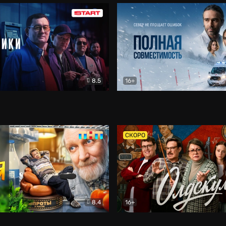
8.5
16+
и
Детектив
Полная совместимость
Др
СКОРО
8.4
16+