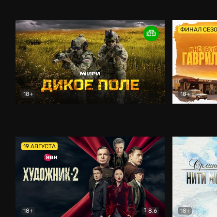
Кордон
Боевик
Афоня (202
ФИНАЛ СЕЗ
18+
18+
Дикое поле
Документальный
Инспектор 
19 АВГУСТА
18+
8.6
18+