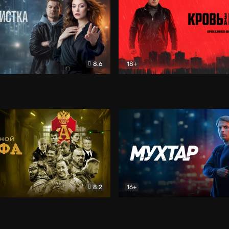
8.6
18+
ка
Детектив
Кровь за кровь (2026)
Бое
8.2
16+
«Альфа»
Боевик
Мухтар. Он вернулся
Дет