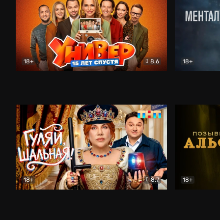
18+
8.6
18+
Универ. 15 лет спустя
Комедия
Менталист
18+
8.7
18+
Гуляй, шальная!
Комедия
Позывной 