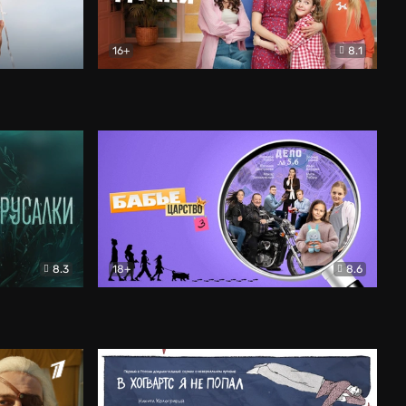
16+
8.1
льный
Папины дочки. Новые
Комедия
8.3
18+
8.6
Бабье царство
Детектив