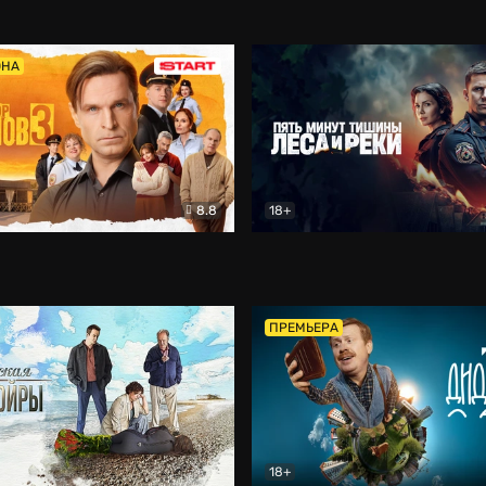
5)
Комедия
Олдскул
Комедия
ОНА
8.8
18+
Гаврилов
Комедия
Пять минут тишины
Детек
ПРЕМЬЕРА
18+