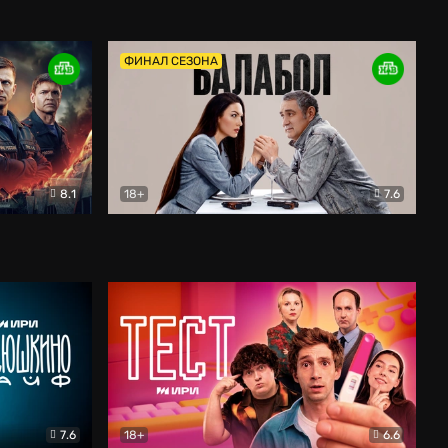
Дети перемен
Драма
ФИНАЛ СЕЗОНА
8.1
18+
7.6
тив
Балабол
Детектив
7.6
18+
6.6