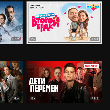
8.7
16+
8.4
ама
Второй брак
Комедия
8.6
18+
8.3