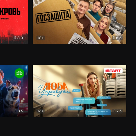
8.0
18+
8.6
вик
Госзащита
Комедия
8.5
16+
7.3
ектив
Люба Управдом
Комедия