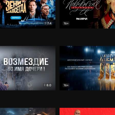
7.4
16+
егда. Сериал
Документальный
Новороссия. Потёмкин
Др
8.0
16+
Боевик
Жёсткий лёд
Документал