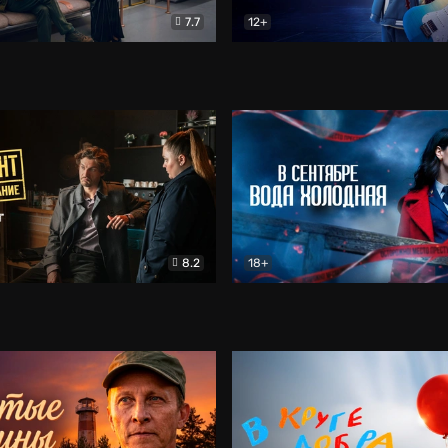
7.7
12+
Соло
Документальный
Двойная жизнь Ми
Комед
8.2
18+
на расследование. Тайный враг
Детектив
В сентябре вода холодная
Детектив