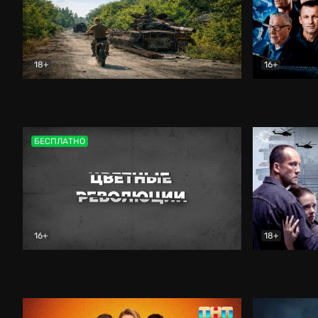
18+
16+
Дороги небесные
Документальный
Зенит навс
БЕСПЛАТНО
16+
18+
Цветные революции
Документальный
Возмездие