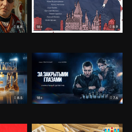
8.8
18+
8.9
ама
В «Хогвартс» я не попал
Документальный
8.5
18+
7.6
ьный
За закрытыми глазами
Детектив