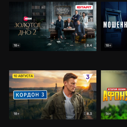
18+
8.4
18+
Золотое дно
Драма
Мошенник
10 АВГУСТА
18+
8.3
16+