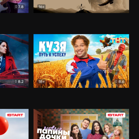
7.8
16+
ия
Птички
Документальный
8.2
18+
8.6
Детектив
Кузя. Путь к успеху
Комедия