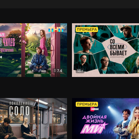
ПРЕМЬЕРА
7.4
18+
ране Чудес. Безумные приключения
Со всеми бывает
Фэнтези
Докумен
ПРЕМЬЕРА