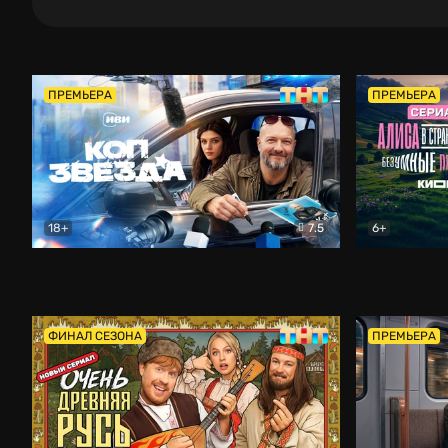
ПРЕМЬЕРА
ПРЕМЬЕРА
18+
7.5
6+
Коп-звезда
Комедия
Алиса в Ст
ФИНАЛ СЕЗОНА
ПРЕМЬЕРА