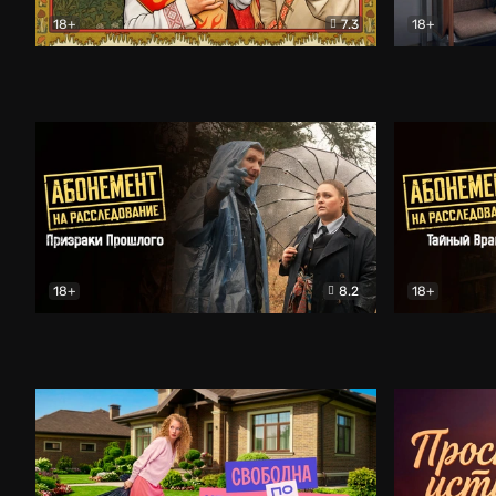
18+
7.3
18+
Очень древняя Русь
Комедия
Поколение 
18+
8.2
18+
Абонемент на расследование. Призраки прошлого
Абонемент 