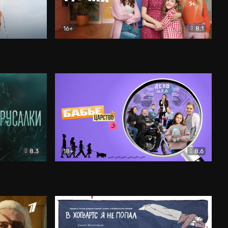
16+
8.1
льный
Папины дочки. Новые
Комедия
8.3
18+
8.6
Бабье царство
Детектив