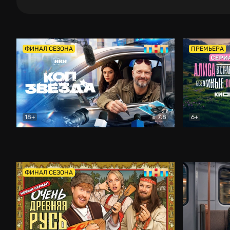
ФИНАЛ СЕЗОНА
ПРЕМЬЕРА
18+
7.8
6+
Коп-звезда
Комедия
Алиса в Ст
ФИНАЛ СЕЗОНА