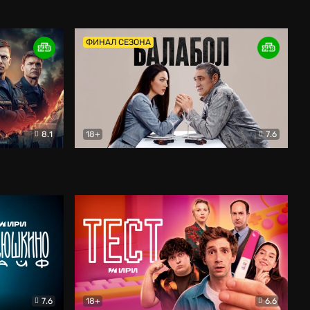
Дети перемен
Драма
ФИНАЛ СЕЗОНА
8.1
18+
7.6
тив
Балабол
Детектив
7.6
18+
6.6