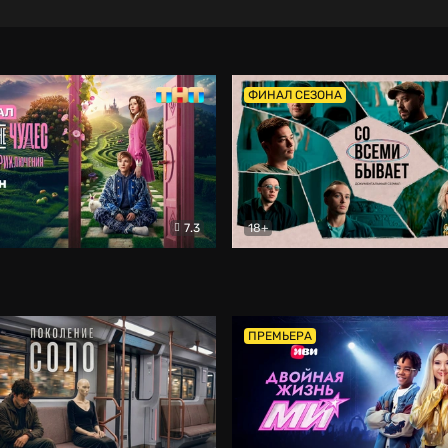
ФИНАЛ СЕЗОНА
7.3
18+
ране Чудес. Безумные приключения
Со всеми бывает
Фэнтези
Докумен
ПРЕМЬЕРА