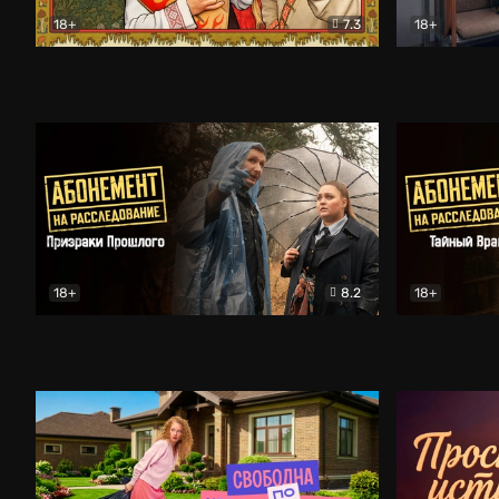
18+
7.3
18+
Очень древняя Русь
Комедия
Поколение 
18+
8.2
18+
Абонемент на расследование. Призраки прошлого
Абонемент 