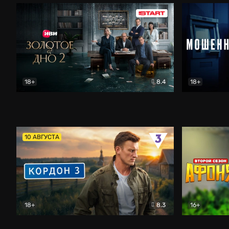
18+
8.4
18+
Золотое дно
Драма
Мошенник
10 АВГУСТА
18+
8.3
16+