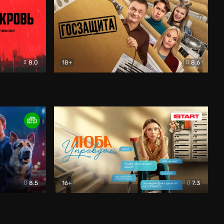
8.0
18+
8.6
вик
Госзащита
Комедия
8.5
16+
7.3
ектив
Люба Управдом
Комедия