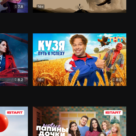
7.8
16+
ия
Птички
Документальный
8.2
18+
8.5
Детектив
Кузя. Путь к успеху
Комедия