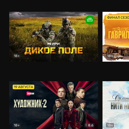
Кордон
Боевик
Афоня (202
ФИНАЛ СЕЗ
18+
18+
Дикое поле
Документальный
Инспектор 
19 АВГУСТА
18+
8.6
18+