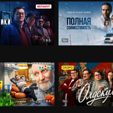
8.5
16+
и
Детектив
Полная совместимость
Др
СКОРО
8.4
16+