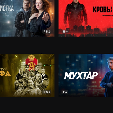
8.6
18+
ка
Детектив
Кровь за кровь (2026)
Бое
8.2
16+
«Альфа»
Боевик
Мухтар. Он вернулся
Дет