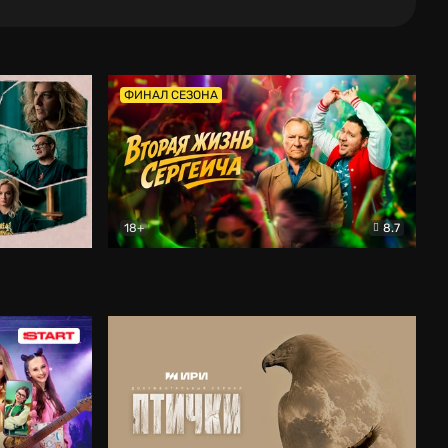
ФИНАЛ СЕЗОНА
18+
8.7
тальный
Вторая жизнь Сергеича
Комедия