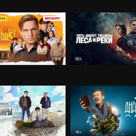
5)
Комедия
Олдскул
Комедия
ОНА
8.8
18+
Гаврилов
Комедия
Пять минут тишины
Детек
18+