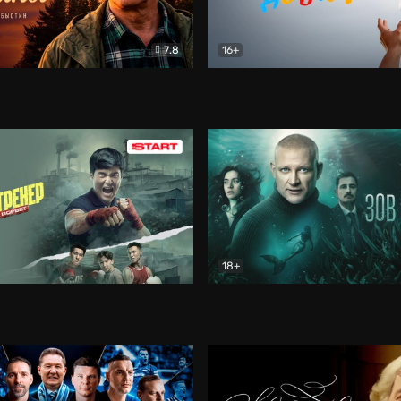
7.8
16+
стины
Драма
В круге добра
Документа
18+
ренер
Драма
Зов русалки
Детектив