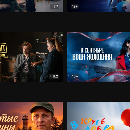
7.7
12+
Соло
Документальный
Двойная жизнь Ми
Комед
8.2
18+
на расследование. Тайный враг
Детектив
В сентябре вода холодная
Детектив