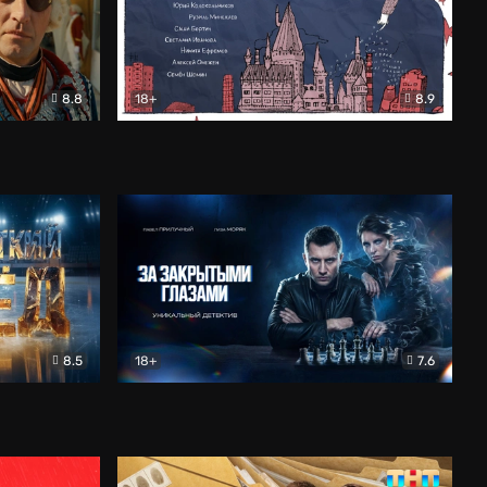
8.8
18+
8.9
ама
В «Хогвартс» я не попал
Документальный
8.5
18+
7.6
ьный
За закрытыми глазами
Детектив