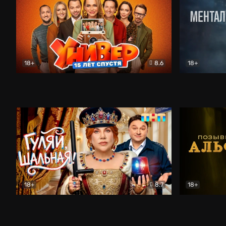
18+
8.6
18+
Универ. 15 лет спустя
Комедия
Менталист
18+
8.7
18+
Гуляй, шальная!
Комедия
Позывной 