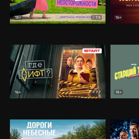
18+
7.5
16+
Свободна по неосторожности
Комедия
Простые и
16+
7.7
18+
Где лифт?
Комедия
Старший т