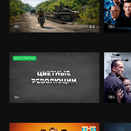
18+
8.2
16+
Дороги небесные
Документальный
Зенит навс
БЕСПЛАТНО
16+
18+
Цветные революции
Документальный
Возмездие