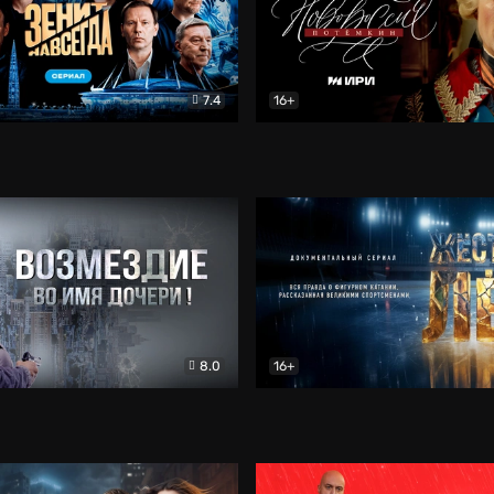
7.4
16+
егда. Сериал
Документальный
Новороссия. Потёмкин
Др
8.0
16+
Боевик
Жёсткий лёд
Документал