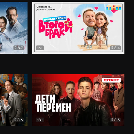
8.7
16+
8.4
ама
Второй брак
Комедия
8.6
18+
8.3