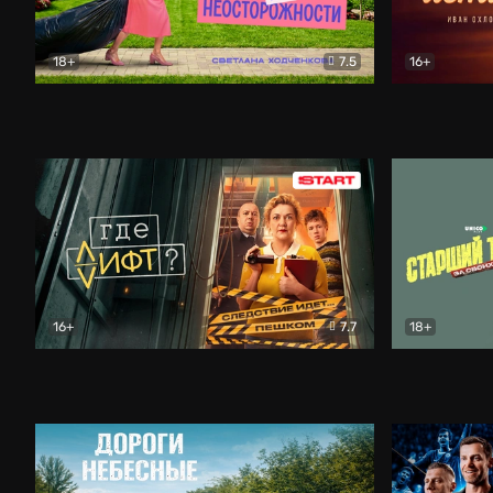
18+
7.5
16+
Свободна по неосторожности
Комедия
Простые и
16+
7.7
18+
Где лифт?
Комедия
Старший т