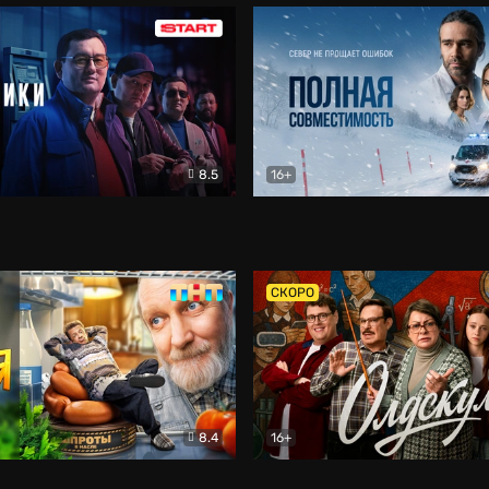
8.5
16+
и
Детектив
Полная совместимость
Др
СКОРО
8.4
16+