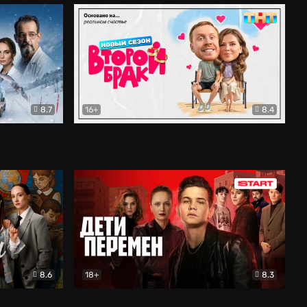
8.7
16+
8.4
ама
Второй брак
Комедия
8.6
18+
8.3