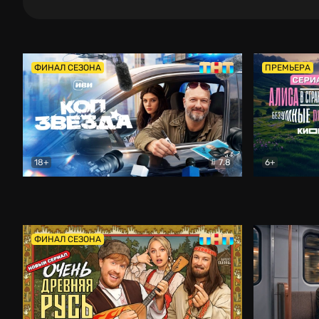
ФИНАЛ СЕЗОНА
ПРЕМЬЕРА
18+
7.8
6+
Коп-звезда
Комедия
Алиса в Ст
ФИНАЛ СЕЗОНА