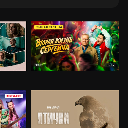
ФИНАЛ СЕЗОНА
18+
8.7
тальный
Вторая жизнь Сергеича
Комедия