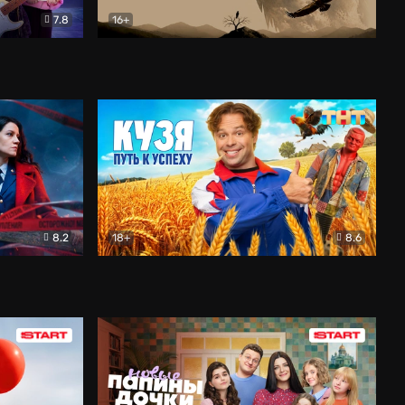
7.8
16+
ия
Птички
Документальный
8.2
18+
8.6
Детектив
Кузя. Путь к успеху
Комедия