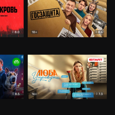
8.0
18+
8.6
вик
Госзащита
Комедия
8.5
16+
7.3
ектив
Люба Управдом
Комедия