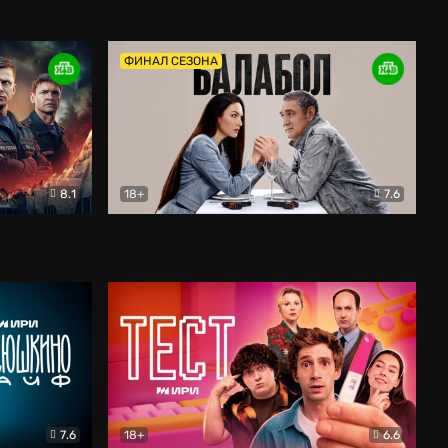
Дети перемен
Драма
ФИНАЛ СЕЗОНА
8.1
18+
7.6
тив
Балабол
Детектив
7.6
18+
6.6