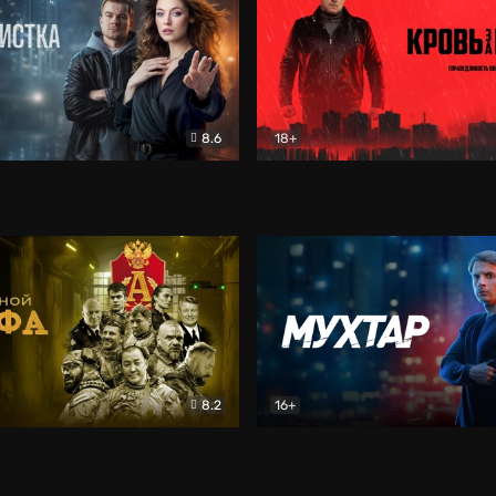
8.6
18+
ка
Детектив
Кровь за кровь (2026)
Бое
8.2
16+
«Альфа»
Боевик
Мухтар. Он вернулся
Дет