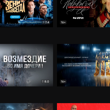
7.4
16+
егда. Сериал
Документальный
Новороссия. Потёмкин
Др
8.0
16+
Боевик
Жёсткий лёд
Документал