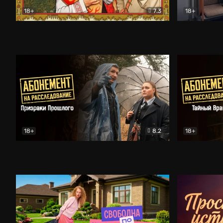
18+
7.3
18+
Очень древняя Русь
Комедия
Поколение 
18+
8.2
18+
Абонемент на расследование. Призраки прошлого
Абонемент 