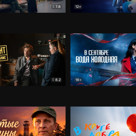
7.8
12+
Соло
Документальный
Двойная жизнь Ми
Комед
8.2
18+
на расследование. Тайный враг
Детектив
В сентябре вода холодная
Детектив