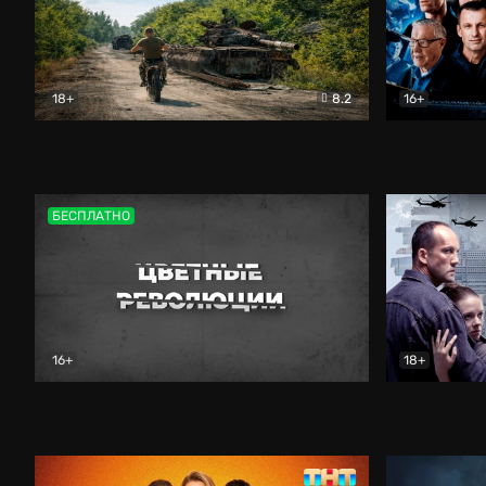
18+
8.2
16+
Дороги небесные
Документальный
Зенит навс
БЕСПЛАТНО
16+
18+
Цветные революции
Документальный
Возмездие