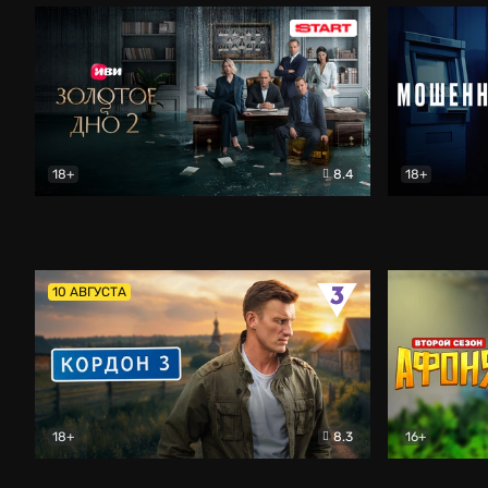
18+
8.4
18+
Золотое дно
Драма
Мошенник
10 АВГУСТА
18+
8.3
16+