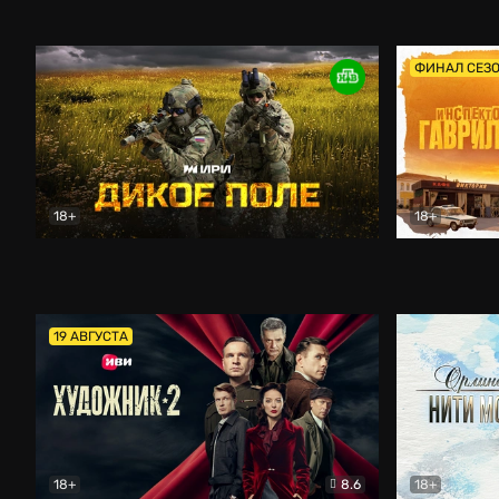
Кордон
Боевик
Афоня (202
ФИНАЛ СЕЗ
18+
18+
Дикое поле
Документальный
Инспектор 
19 АВГУСТА
18+
8.6
18+