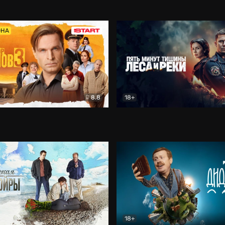
5)
Комедия
Олдскул
Комедия
ОНА
8.8
18+
Гаврилов
Комедия
Пять минут тишины
Детек
18+