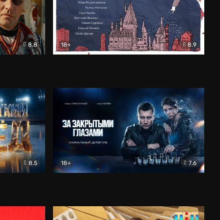
8.8
18+
8.9
ама
В «Хогвартс» я не попал
Документальный
8.5
18+
7.6
ьный
За закрытыми глазами
Детектив