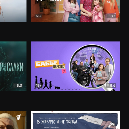
16+
8.1
льный
Папины дочки. Новые
Комедия
8.3
18+
8.6
Бабье царство
Детектив