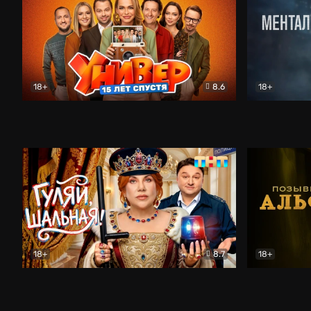
18+
8.6
18+
Универ. 15 лет спустя
Комедия
Менталист
18+
8.7
18+
Гуляй, шальная!
Комедия
Позывной 