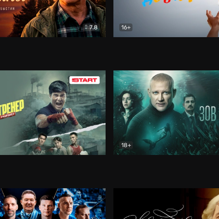
7.8
16+
стины
Драма
В круге добра
Документа
18+
ренер
Драма
Зов русалки
Детектив