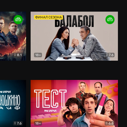
Дети перемен
Драма
ФИНАЛ СЕЗОНА
8.1
18+
7.6
тив
Балабол
Детектив
7.6
18+
6.6