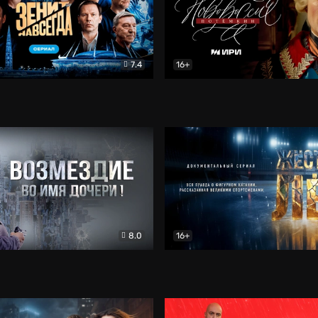
7.4
16+
егда. Сериал
Документальный
Новороссия. Потёмкин
Др
8.0
16+
Боевик
Жёсткий лёд
Документал