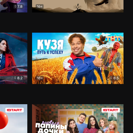
7.8
16+
ия
Птички
Документальный
8.2
18+
8.5
Детектив
Кузя. Путь к успеху
Комедия