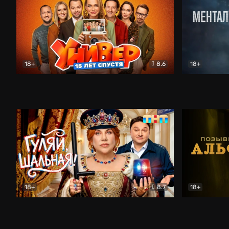
18+
8.6
18+
Универ. 15 лет спустя
Комедия
Менталист
18+
8.7
18+
Гуляй, шальная!
Комедия
Позывной 