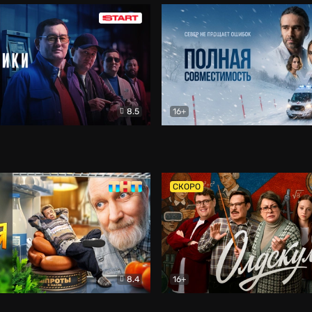
8.5
16+
и
Детектив
Полная совместимость
Др
СКОРО
8.4
16+