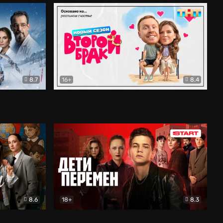
8.7
16+
8.4
ама
Второй брак
Комедия
8.6
18+
8.3