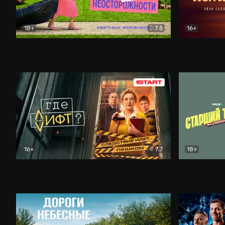
18+
7.5
16+
Свободна по неосторожности
Комедия
Простые и
16+
7.7
18+
Где лифт?
Комедия
Старший т