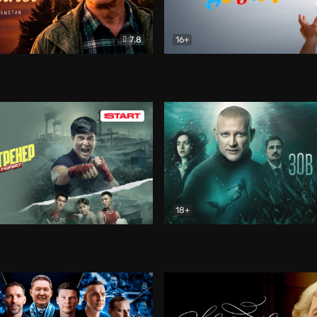
7.8
16+
стины
Драма
В круге добра
Документа
18+
ренер
Драма
Зов русалки
Детектив