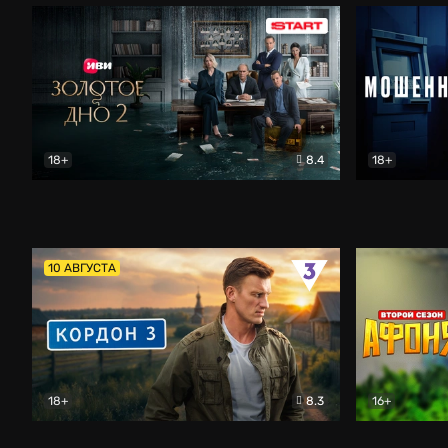
18+
8.4
18+
Золотое дно
Драма
Мошенник
10 АВГУСТА
18+
8.3
16+