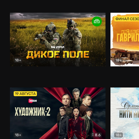
Кордон
Боевик
Афоня (202
ФИНАЛ СЕЗ
18+
18+
Дикое поле
Документальный
Инспектор 
19 АВГУСТА
18+
8.6
18+