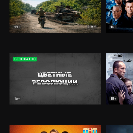
18+
8.2
16+
Дороги небесные
Документальный
Зенит навс
БЕСПЛАТНО
16+
18+
Цветные революции
Документальный
Возмездие