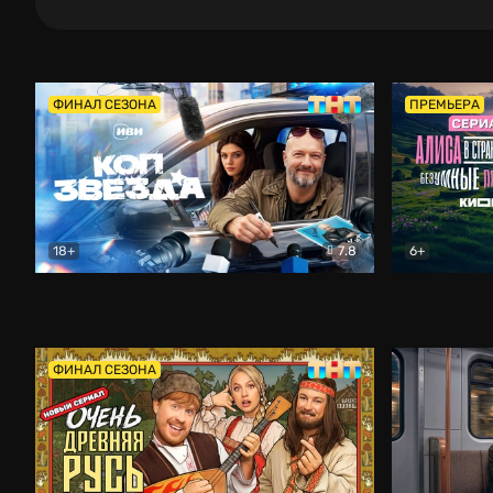
ФИНАЛ СЕЗОНА
ПРЕМЬЕРА
18+
7.8
6+
Коп-звезда
Комедия
Алиса в Ст
ФИНАЛ СЕЗОНА