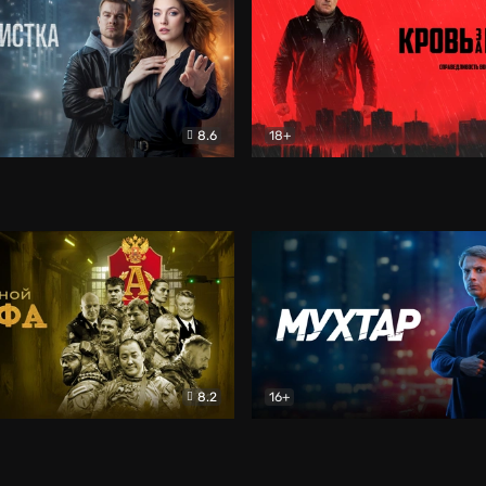
8.6
18+
ка
Детектив
Кровь за кровь (2026)
Бое
8.2
16+
«Альфа»
Боевик
Мухтар. Он вернулся
Дет