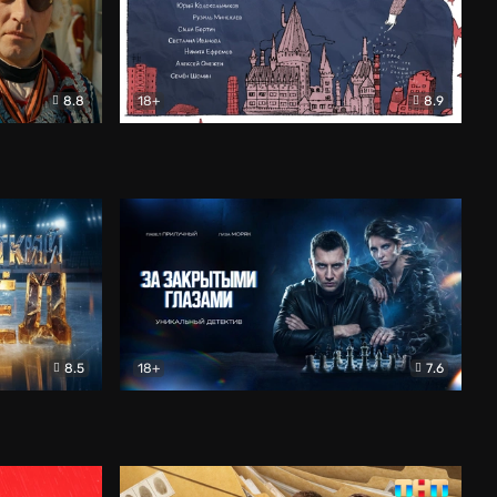
8.8
18+
8.9
ама
В «Хогвартс» я не попал
Документальный
8.5
18+
7.6
ьный
За закрытыми глазами
Детектив