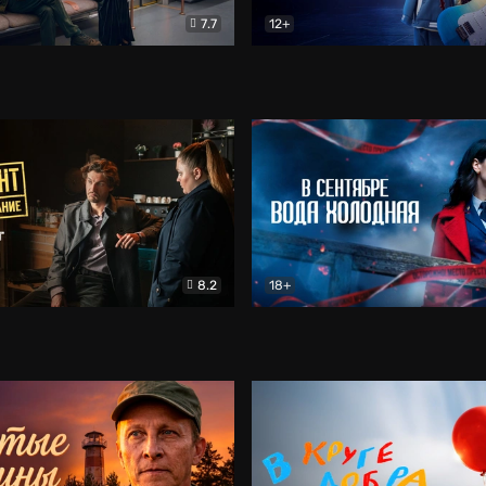
7.7
12+
Соло
Документальный
Двойная жизнь Ми
Комед
8.2
18+
на расследование. Тайный враг
Детектив
В сентябре вода холодная
Детектив