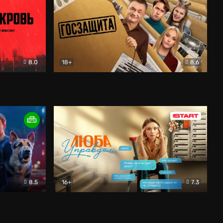
8.0
18+
8.6
вик
Госзащита
Комедия
8.5
16+
7.3
ектив
Люба Управдом
Комедия