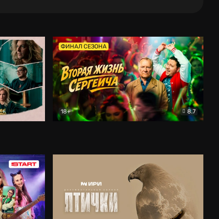
ФИНАЛ СЕЗОНА
18+
8.7
тальный
Вторая жизнь Сергеича
Комедия