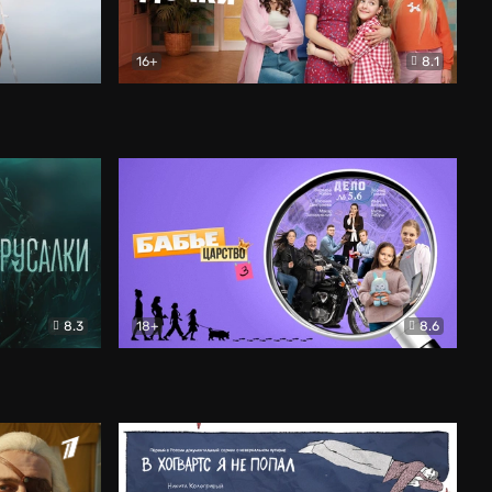
16+
8.1
льный
Папины дочки. Новые
Комедия
8.3
18+
8.6
Бабье царство
Детектив