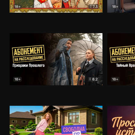
18+
7.3
18+
Очень древняя Русь
Комедия
Поколение 
18+
8.2
18+
Абонемент на расследование. Призраки прошлого
Абонемент 