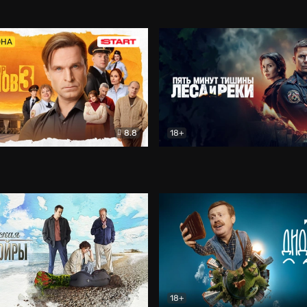
5)
Комедия
Олдскул
Комедия
ОНА
8.8
18+
Гаврилов
Комедия
Пять минут тишины
Детек
18+