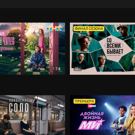
ФИНАЛ СЕЗОНА
7.4
18+
ране Чудес. Безумные приключения
Со всеми бывает
Фэнтези
Докумен
ПРЕМЬЕРА