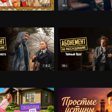
7.3
18+
няя Русь
Комедия
Поколение Соло
Докумен
8.2
18+
на расследование. Призраки прошлого
Абонемент на расследован
Детектив