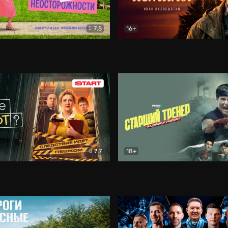
7.5
16+
о неосторожности
Комедия
Простые истины
Драма
7.7
18+
Комедия
Старший тренер
Драма