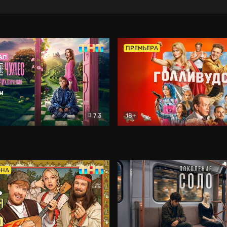
ПРЕМЬЕРА
7.3
18+
ране Чудес. Безумные приключения
Голливудск
Фэнтези
Комедия
ОНА