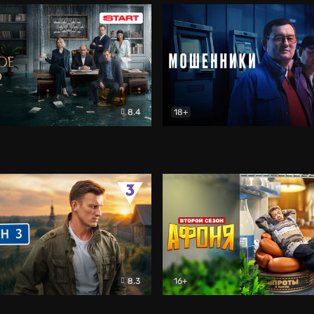
8.4
18+
о
Драма
Мошенники
Детектив
8.3
16+