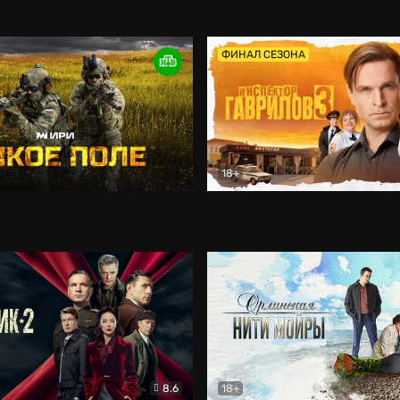
оевик
Афоня (2025)
Комедия
ФИНАЛ СЕЗОНА
18+
Документальный
Инспектор Гаврилов
Ком
8.6
18+