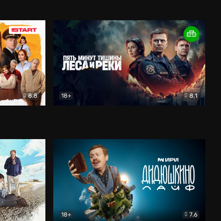
Олдскул
Комедия
8.8
18+
8.1
едия
Пять минут тишины
Детектив
18+
7.6