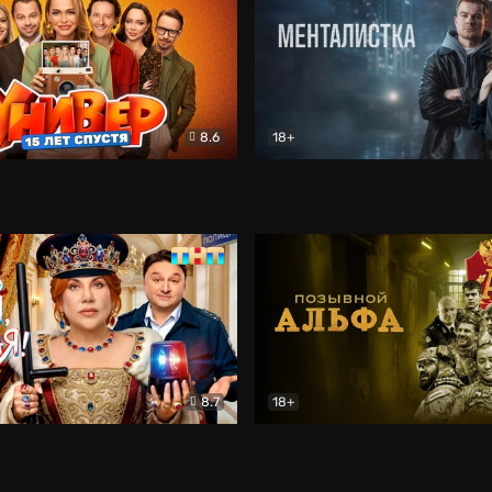
8.6
18+
лет спустя
Комедия
Менталистка
Детектив
8.7
18+
ная!
Комедия
Позывной «Альфа»
Боеви