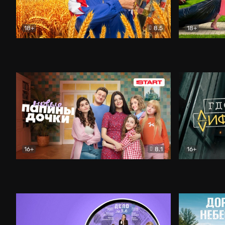
18+
8.5
18+
Кузя. Путь к успеху
Комедия
Свободна п
16+
8.1
16+
Папины дочки. Новые
Комедия
Где лифт?