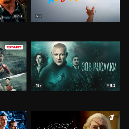
7.8
16+
В круге добра
Документальный
18+
8.3
Зов русалки
Детектив