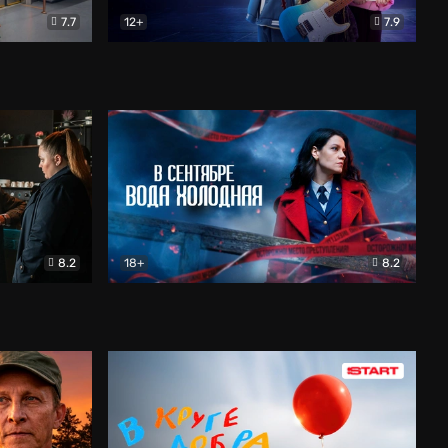
7.7
12+
7.9
тальный
Двойная жизнь Ми
Комедия
8.2
18+
8.2
ие. Тайный враг
В сентябре вода холодная
Детектив
Детектив