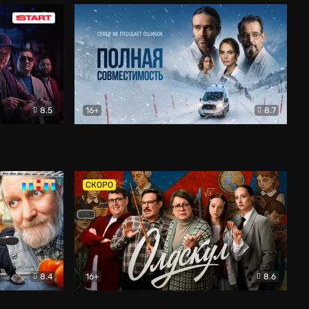
8.5
16+
8.7
Полная совместимость
Драма
СКОРО
8.4
16+
8.6