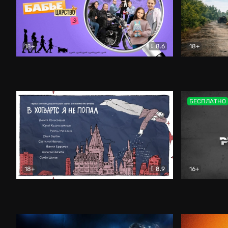
18+
8.6
18+
Бабье царство
Детектив
Дороги неб
БЕСПЛАТНО
18+
8.9
16+
В «Хогвартс» я не попал
Документальный
Цветные р