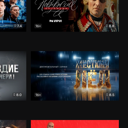
7.4
16+
8.8
окументальный
Новороссия. Потёмкин
Драма
8.0
16+
8.5
Жёсткий лёд
Документальный