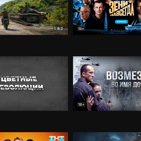
8.2
16+
есные
Документальный
Зенит навсегда. Сериал
Д
18+
еволюции
Документальный
Возмездие
Боевик