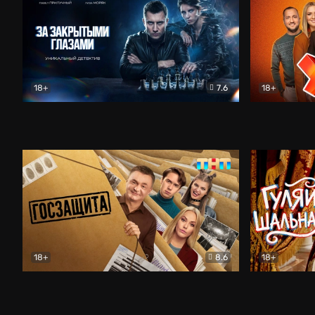
18+
7.6
18+
За закрытыми глазами
Детектив
Универ. 15 
18+
8.6
18+
Госзащита
Комедия
Гуляй, шаль