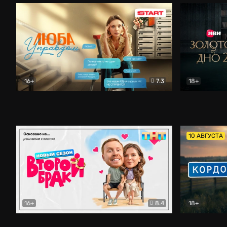
16+
7.3
18+
Люба Управдом
Комедия
Золотое дн
10 АВГУСТА
16+
8.4
18+