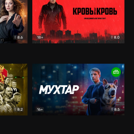
8.6
18+
8.0
Кровь за кровь (2026)
Боевик
8.2
16+
8.5
к
Мухтар. Он вернулся
Детектив