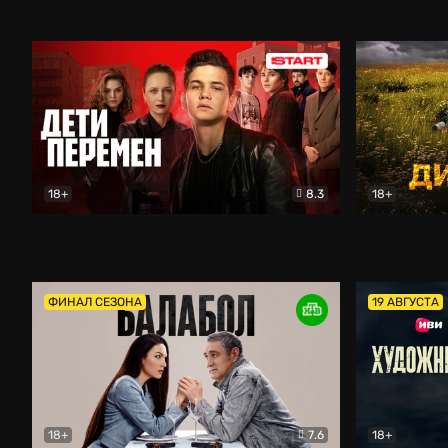
Второй брак
Комедия
Кордон
Б
18+
8.3
18+
Дети перемен
Драма
Дикое поле
ФИНАЛ СЕЗОНА
19 АВГУСТА
18+
7.6
18+