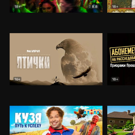
18+
8.8
18+
Вторая жизнь Сергеича
Комедия
Очень древ
16+
18+
Птички
Документальный
Абонемент 