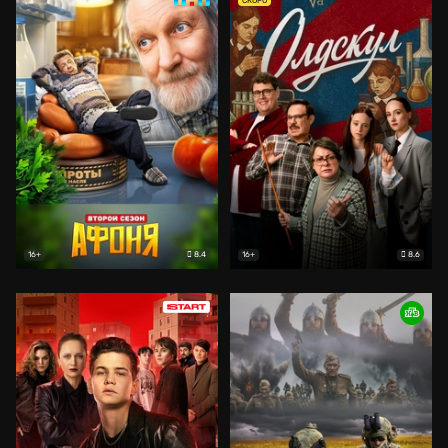
СКОРО
8.4
8.6
16+
16+