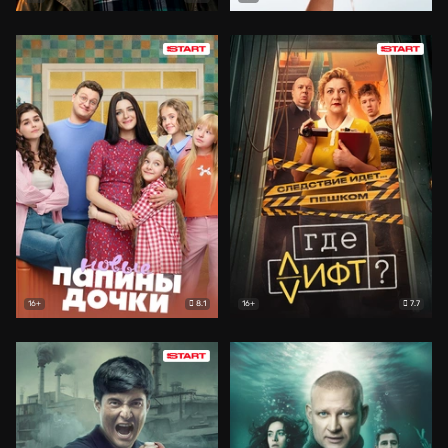
8.1
7.7
16+
16+