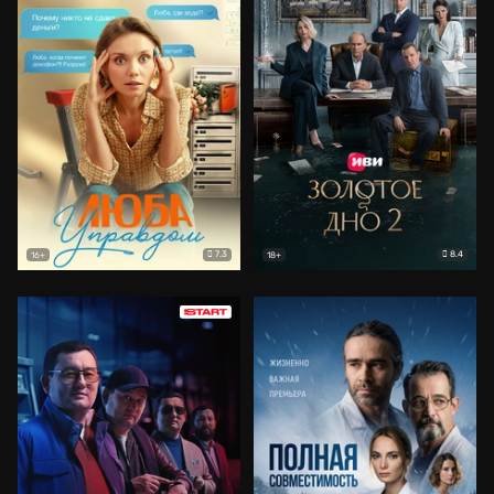
7.3
8.4
16+
18+