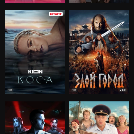
8.8
18+
18+