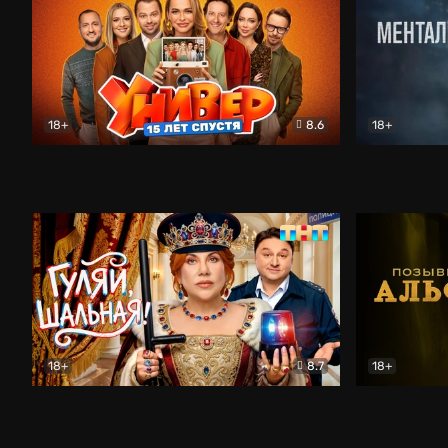
18+
8.6
18+
Универ. 15 лет спустя
Комедия
Менталист
18+
8.7
18+
Гуляй, шальная!
Комедия
Позывной 