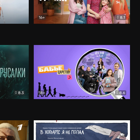
16+
8.1
льный
Папины дочки. Новые
Комедия
8.3
18+
8.6
Бабье царство
Детектив