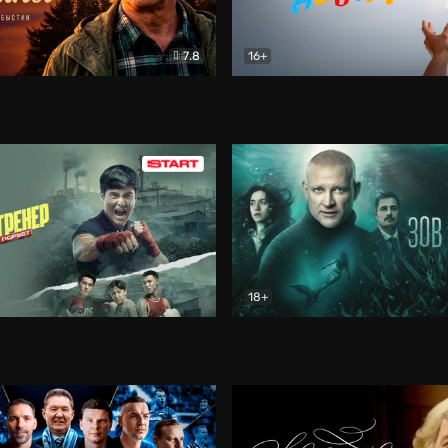
7.8
16+
стины
Драма
В круге добра
Документа
18+
ренер
Драма
Зов русалки
Детектив