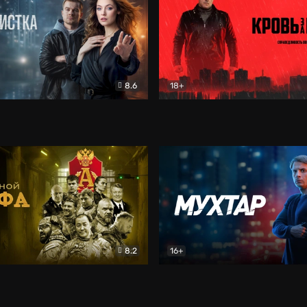
8.6
18+
ка
Детектив
Кровь за кровь (2026)
Бое
8.2
16+
«Альфа»
Боевик
Мухтар. Он вернулся
Дет