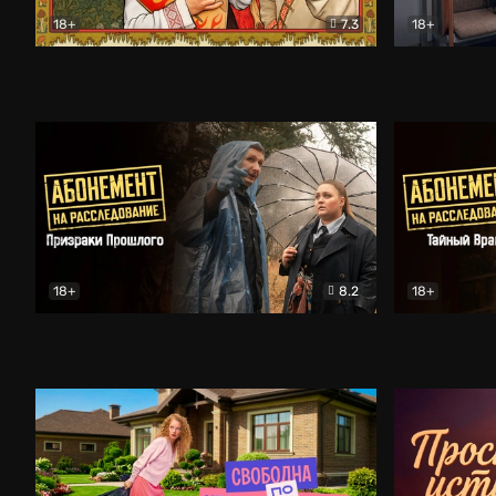
18+
7.3
18+
Очень древняя Русь
Комедия
Поколение 
18+
8.2
18+
Абонемент на расследование. Призраки прошлого
Абонемент 