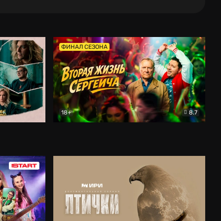
ФИНАЛ СЕЗОНА
18+
8.7
тальный
Вторая жизнь Сергеича
Комедия