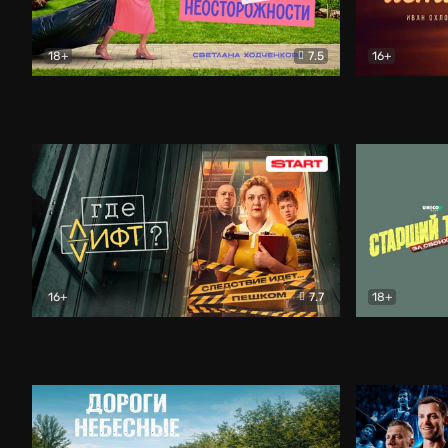
18+
7.5
16+
Свободна по неосторожности
Комедия
Простые и
16+
7.7
18+
Где лифт?
Комедия
Старший т