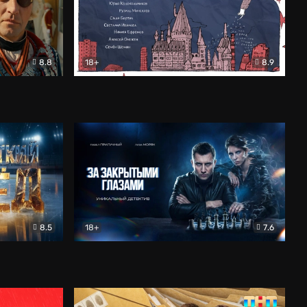
8.8
18+
8.9
ама
В «Хогвартс» я не попал
Документальный
8.5
18+
7.6
ьный
За закрытыми глазами
Детектив