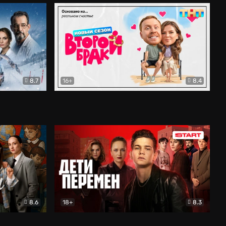
8.7
16+
8.4
ама
Второй брак
Комедия
8.6
18+
8.3