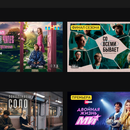
ФИНАЛ СЕЗОНА
7.3
18+
ране Чудес. Безумные приключения
Со всеми бывает
Фэнтези
Докумен
ПРЕМЬЕРА