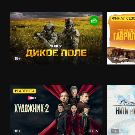
Кордон
Боевик
Афоня (202
ФИНАЛ СЕЗ
18+
18+
Дикое поле
Документальный
Инспектор 
19 АВГУСТА
18+
8.6
18+