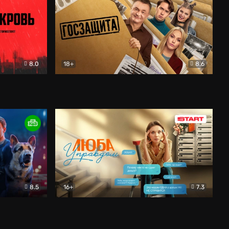
8.0
18+
8.6
вик
Госзащита
Комедия
8.5
16+
7.3
ектив
Люба Управдом
Комедия