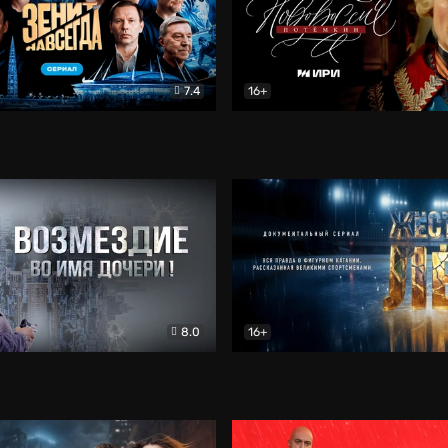
7.4
16+
егда. Сериал
Документальный
Новороссия. Потёмкин
Др
8.0
16+
Боевик
Жёсткий лёд
Документал