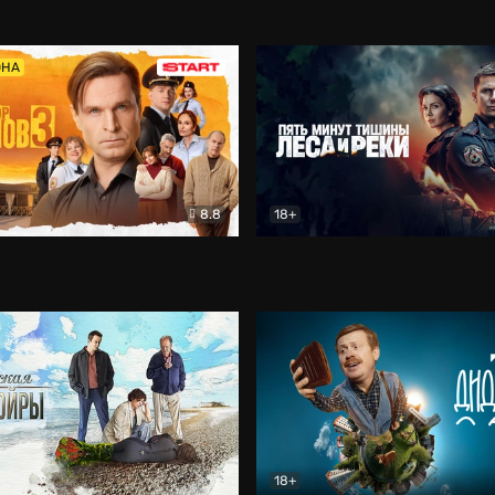
5)
Комедия
Олдскул
Комедия
ОНА
8.8
18+
Гаврилов
Комедия
Пять минут тишины
Детек
18+