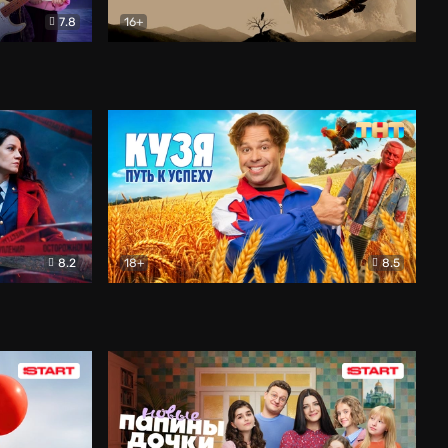
7.8
16+
ия
Птички
Документальный
8.2
18+
8.5
Детектив
Кузя. Путь к успеху
Комедия