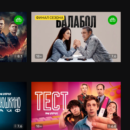
Дети перемен
Драма
ФИНАЛ СЕЗОНА
8.1
18+
7.6
тив
Балабол
Детектив
7.6
18+
6.6