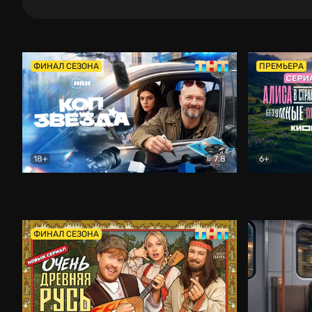
ФИНАЛ СЕЗОНА
ПРЕМЬЕРА
18+
7.8
6+
Коп-звезда
Комедия
Алиса в Ст
ФИНАЛ СЕЗОНА