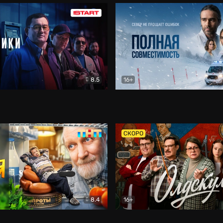
8.5
16+
и
Детектив
Полная совместимость
Др
СКОРО
8.4
16+