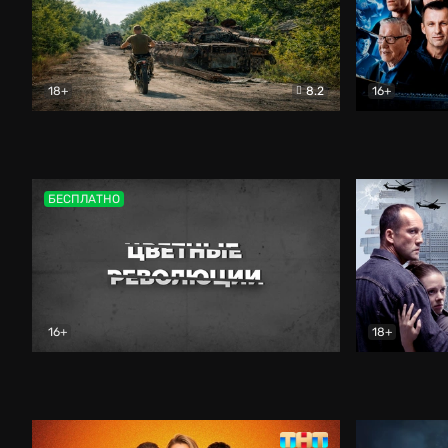
18+
8.2
16+
Дороги небесные
Документальный
Зенит навс
БЕСПЛАТНО
16+
18+
Цветные революции
Документальный
Возмездие