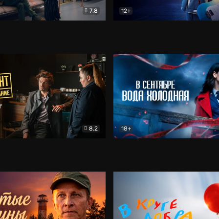
7.8
12+
Соло
Документальный
Двойная жизнь Ми
Комед
8.2
18+
на расследование. Тайный враг
Детектив
В сентябре вода холодная
Детектив