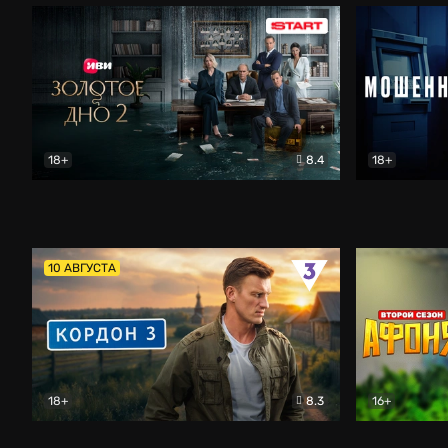
18+
8.4
18+
Золотое дно
Драма
Мошенник
10 АВГУСТА
18+
8.3
16+