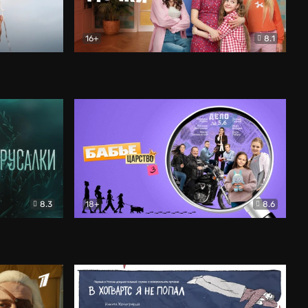
16+
8.1
льный
Папины дочки. Новые
Комедия
8.3
18+
8.6
Бабье царство
Детектив