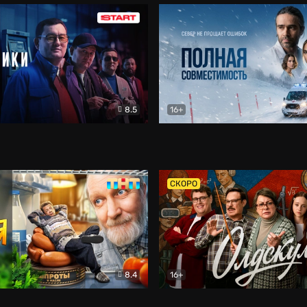
8.5
16+
и
Детектив
Полная совместимость
Др
СКОРО
8.4
16+