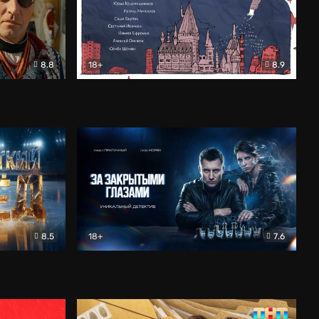
8.8
18+
8.9
ама
В «Хогвартс» я не попал
Документальный
8.5
18+
7.6
ьный
За закрытыми глазами
Детектив