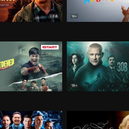
7.8
16+
стины
Драма
В круге добра
Документа
18+
ренер
Драма
Зов русалки
Детектив