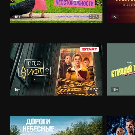
18+
7.5
16+
Свободна по неосторожности
Комедия
Простые и
16+
7.7
18+
Где лифт?
Комедия
Старший т