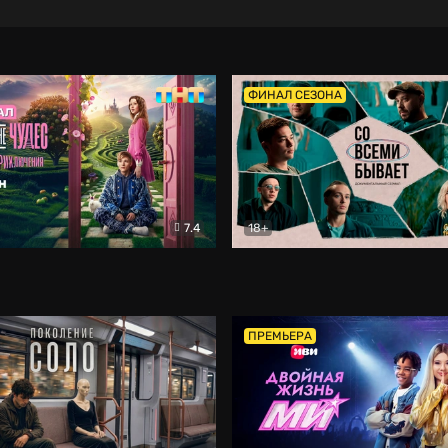
ФИНАЛ СЕЗОНА
7.4
18+
ране Чудес. Безумные приключения
Со всеми бывает
Фэнтези
Докумен
ПРЕМЬЕРА