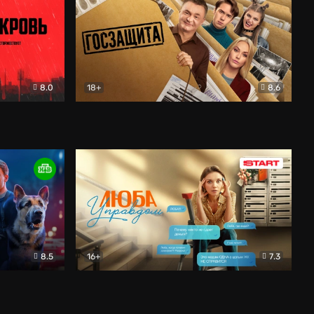
8.0
18+
8.6
вик
Госзащита
Комедия
8.5
16+
7.3
ектив
Люба Управдом
Комедия