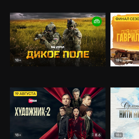
Кордон
Боевик
Афоня (202
ФИНАЛ СЕЗ
18+
18+
Дикое поле
Документальный
Инспектор 
19 АВГУСТА
18+
8.6
18+