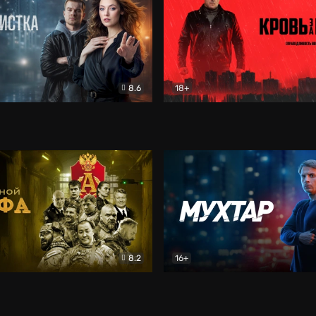
8.6
18+
ка
Детектив
Кровь за кровь (2026)
Бое
8.2
16+
«Альфа»
Боевик
Мухтар. Он вернулся
Дет