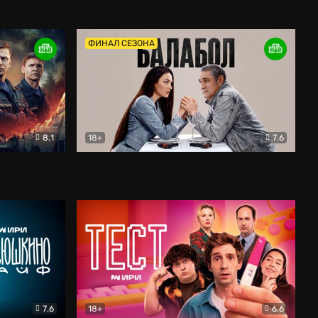
Дети перемен
Драма
ФИНАЛ СЕЗОНА
8.1
18+
7.6
тив
Балабол
Детектив
7.6
18+
6.6