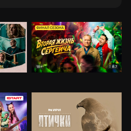
ФИНАЛ СЕЗОНА
18+
8.7
тальный
Вторая жизнь Сергеича
Комедия