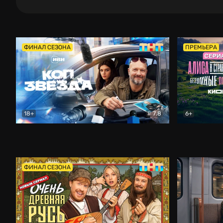
ФИНАЛ СЕЗОНА
ПРЕМЬЕРА
18+
7.8
6+
Коп-звезда
Комедия
Алиса в Ст
ФИНАЛ СЕЗОНА