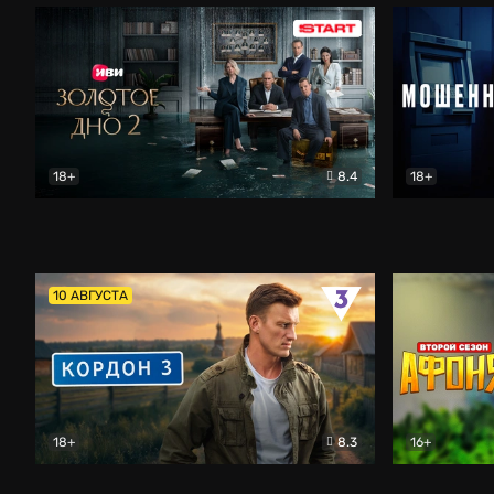
18+
8.4
18+
Золотое дно
Драма
Мошенник
10 АВГУСТА
18+
8.3
16+