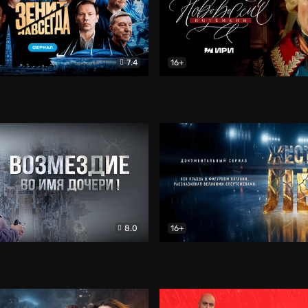
7.4
16+
егда. Сериал
Документальный
Новороссия. Потёмкин
Др
8.0
16+
Боевик
Жёсткий лёд
Документал