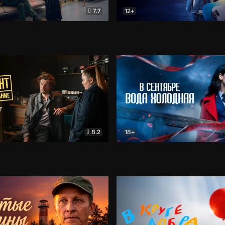
7.7
12+
Соло
Документальный
Двойная жизнь Ми
Комед
8.2
18+
на расследование. Тайный враг
Детектив
В сентябре вода холодная
Детектив