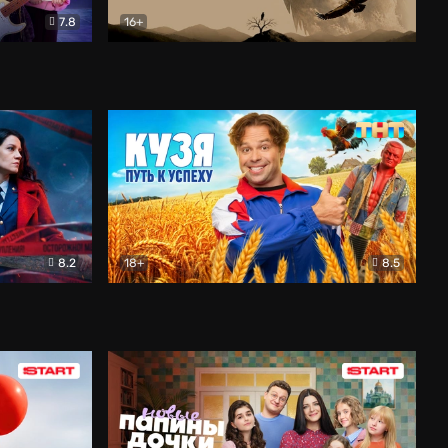
7.8
16+
ия
Птички
Документальный
8.2
18+
8.5
Детектив
Кузя. Путь к успеху
Комедия