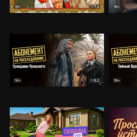
18+
7.3
18+
Очень древняя Русь
Комедия
Поколение 
18+
8.2
18+
Абонемент на расследование. Призраки прошлого
Абонемент 