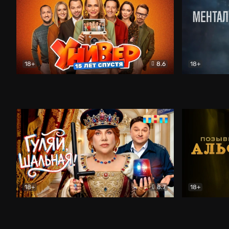
18+
8.6
18+
Универ. 15 лет спустя
Комедия
Менталист
18+
8.7
18+
Гуляй, шальная!
Комедия
Позывной 