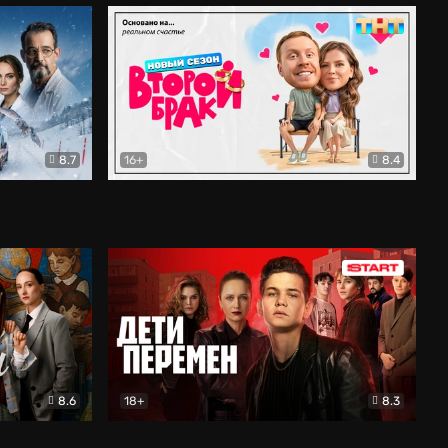
8.7
16+
8.4
ама
Второй брак
Комедия
8.6
18+
8.3