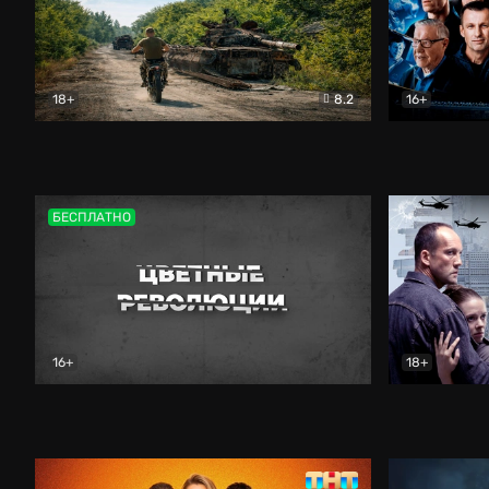
18+
8.2
16+
Дороги небесные
Документальный
Зенит навс
БЕСПЛАТНО
16+
18+
Цветные революции
Документальный
Возмездие