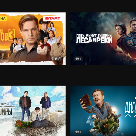
5)
Комедия
Олдскул
Комедия
ОНА
8.8
18+
Гаврилов
Комедия
Пять минут тишины
Детек
18+