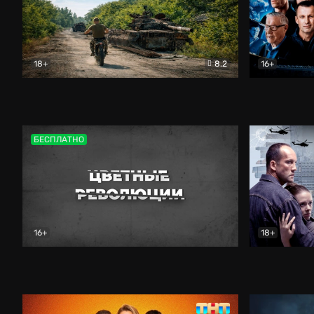
18+
8.2
16+
Дороги небесные
Документальный
Зенит навс
БЕСПЛАТНО
16+
18+
Цветные революции
Документальный
Возмездие