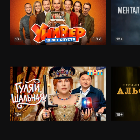
18+
8.6
18+
Универ. 15 лет спустя
Комедия
Менталист
18+
8.7
18+
Гуляй, шальная!
Комедия
Позывной 