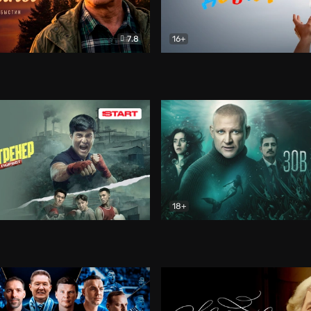
7.8
16+
стины
Драма
В круге добра
Документа
18+
ренер
Драма
Зов русалки
Детектив