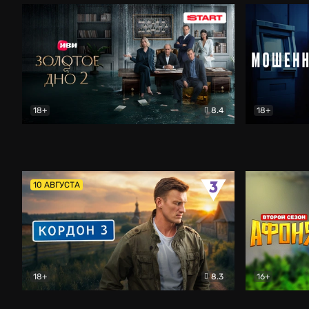
18+
8.4
18+
Золотое дно
Драма
Мошенник
10 АВГУСТА
18+
8.3
16+