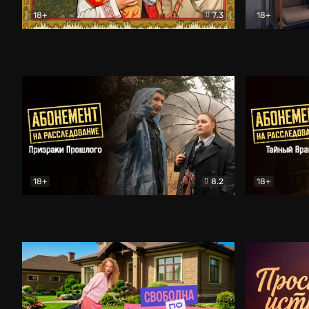
18+
7.3
18+
Очень древняя Русь
Комедия
Поколение 
18+
8.2
18+
Абонемент на расследование. Призраки прошлого
Абонемент 