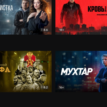
8.6
18+
ка
Детектив
Кровь за кровь (2026)
Бое
8.2
16+
«Альфа»
Боевик
Мухтар. Он вернулся
Дет