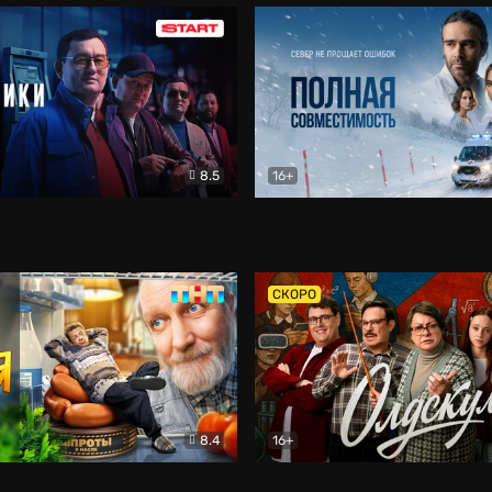
8.5
16+
и
Детектив
Полная совместимость
Др
СКОРО
8.4
16+