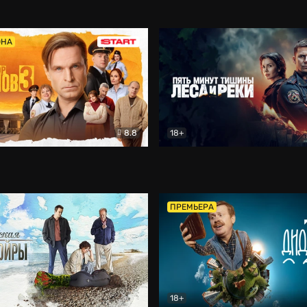
5)
Комедия
Олдскул
Комедия
ОНА
8.8
18+
Гаврилов
Комедия
Пять минут тишины
Детек
ПРЕМЬЕРА
18+