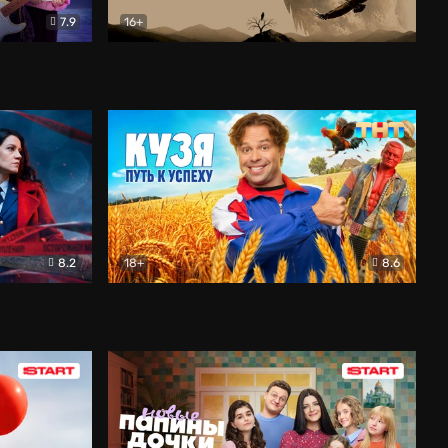
7.9
16+
ия
Птички
Документальный
8.2
18+
8.6
Детектив
Кузя. Путь к успеху
Комедия