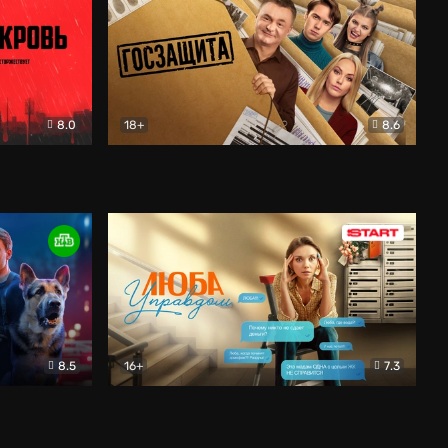
8.0
18+
8.6
вик
Госзащита
Комедия
8.5
16+
7.3
ектив
Люба Управдом
Комедия