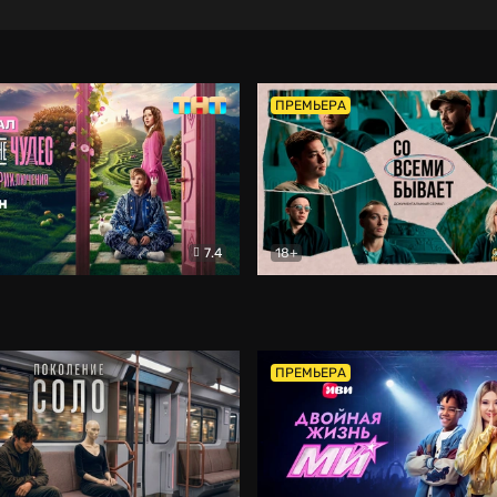
ПРЕМЬЕРА
7.4
18+
ране Чудес. Безумные приключения
Со всеми бывает
Фэнтези
Докумен
ПРЕМЬЕРА