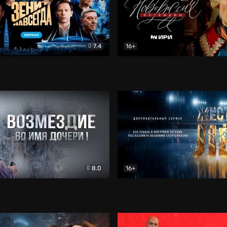
7.4
16+
егда. Сериал
Документальный
Новороссия. Потёмкин
Др
8.0
16+
Боевик
Жёсткий лёд
Документал