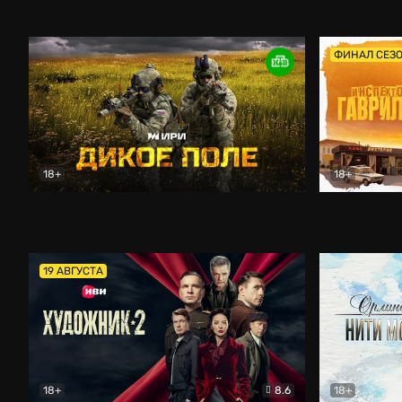
Кордон
Боевик
Афоня (202
ФИНАЛ СЕЗ
18+
18+
Дикое поле
Документальный
Инспектор 
19 АВГУСТА
18+
8.6
18+