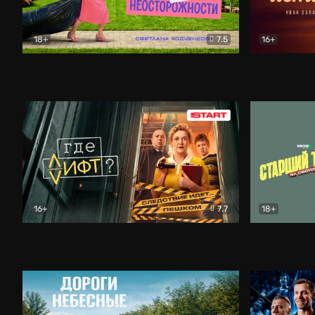
18+
7.5
16+
Свободна по неосторожности
Комедия
Простые и
16+
7.7
18+
Где лифт?
Комедия
Старший т