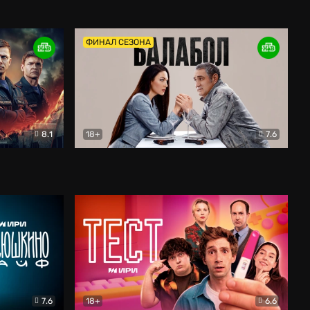
Дети перемен
Драма
ФИНАЛ СЕЗОНА
8.1
18+
7.6
тив
Балабол
Детектив
7.6
18+
6.6