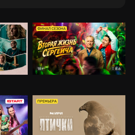
ФИНАЛ СЕЗОНА
18+
8.6
тальный
Вторая жизнь Сергеича
Комедия
ПРЕМЬЕРА