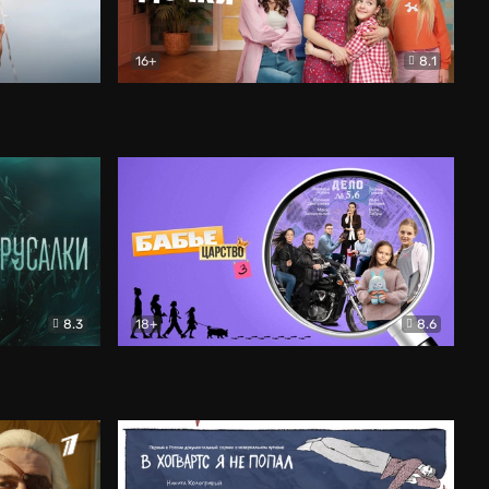
16+
8.1
льный
Папины дочки. Новые
Комедия
8.3
18+
8.6
Бабье царство
Детектив