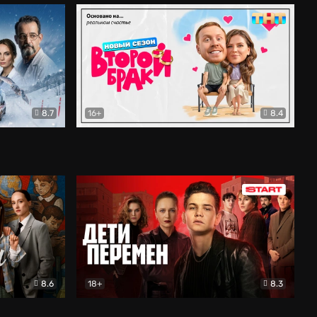
8.7
16+
8.4
ама
Второй брак
Комедия
8.6
18+
8.3