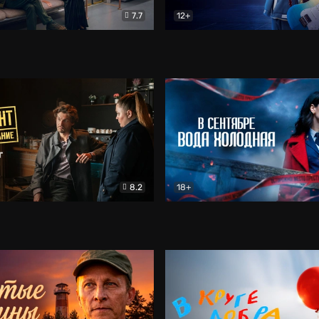
7.7
12+
Соло
Документальный
Двойная жизнь Ми
Комед
8.2
18+
на расследование. Тайный враг
Детектив
В сентябре вода холодная
Детектив