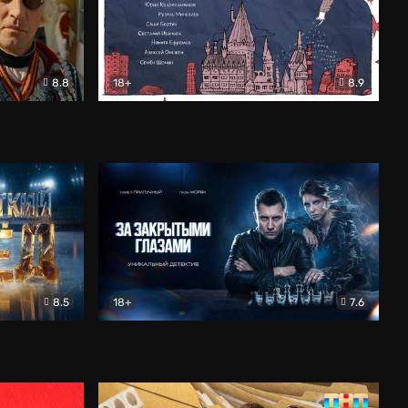
8.8
18+
8.9
ама
В «Хогвартс» я не попал
Документальный
8.5
18+
7.6
ьный
За закрытыми глазами
Детектив