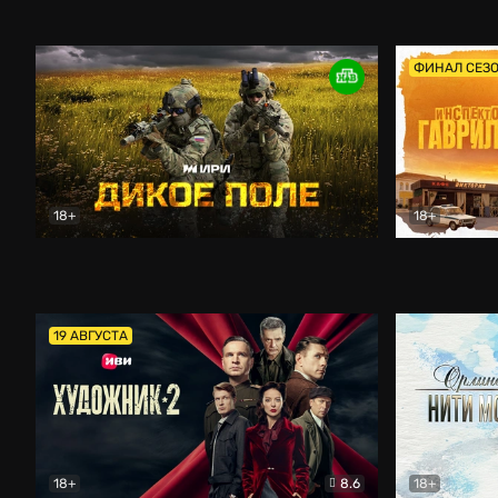
Кордон
Боевик
Афоня (202
ФИНАЛ СЕЗ
18+
18+
Дикое поле
Документальный
Инспектор 
19 АВГУСТА
18+
8.6
18+