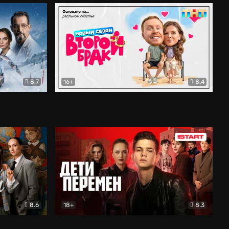
8.7
16+
8.4
ама
Второй брак
Комедия
8.6
18+
8.3