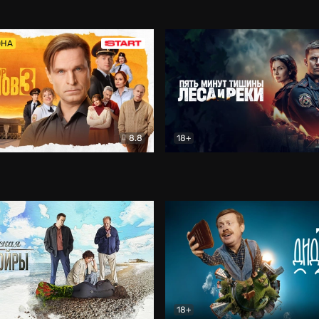
5)
Комедия
Олдскул
Комедия
ОНА
8.8
18+
Гаврилов
Комедия
Пять минут тишины
Детек
18+