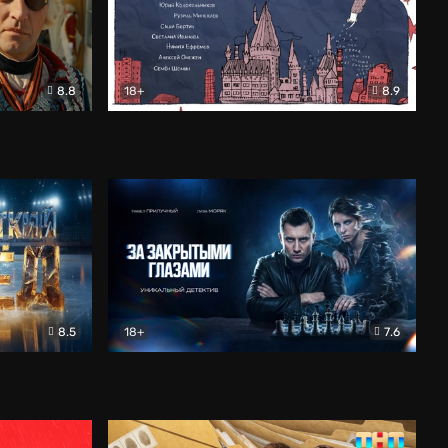
8.8
18+
8.9
ама
В «Хогвартс» я не попал
Документальный
8.5
18+
7.6
ьный
За закрытыми глазами
Детектив