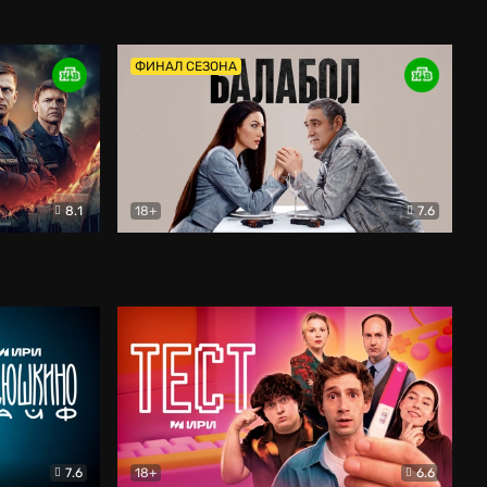
Дети перемен
Драма
ФИНАЛ СЕЗОНА
8.1
18+
7.6
тив
Балабол
Детектив
7.6
18+
6.6