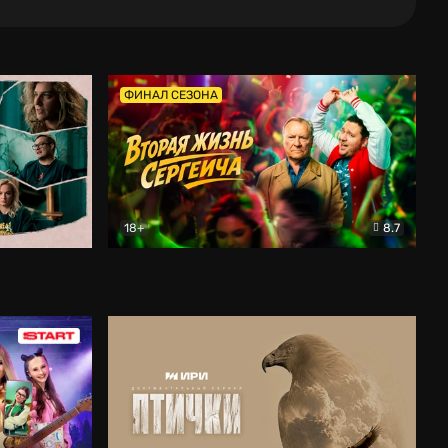
ФИНАЛ СЕЗОНА
18+
8.7
тальный
Вторая жизнь Сергеича
Комедия