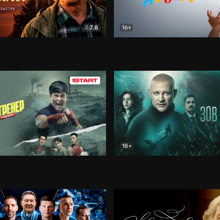
7.8
16+
стины
Драма
В круге добра
Документа
18+
ренер
Драма
Зов русалки
Детектив