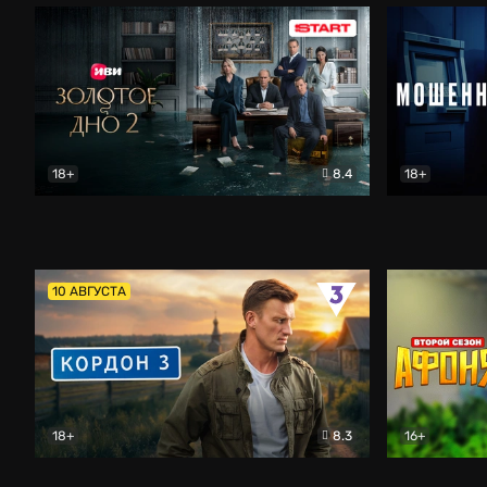
18+
8.4
18+
Золотое дно
Драма
Мошенник
10 АВГУСТА
18+
8.3
16+