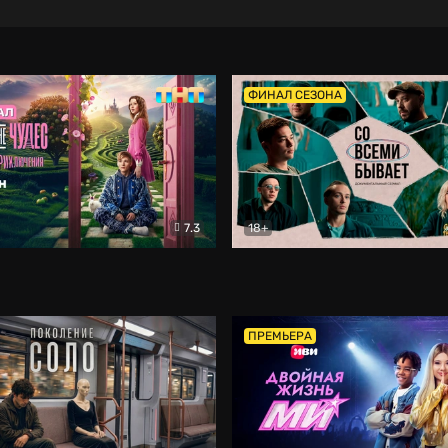
ФИНАЛ СЕЗОНА
7.3
18+
ране Чудес. Безумные приключения
Со всеми бывает
Фэнтези
Докумен
ПРЕМЬЕРА