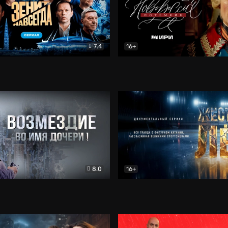
7.4
16+
егда. Сериал
Документальный
Новороссия. Потёмкин
Др
8.0
16+
Боевик
Жёсткий лёд
Документал