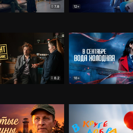
7.8
12+
Соло
Документальный
Двойная жизнь Ми
Комед
8.2
18+
на расследование. Тайный враг
Детектив
В сентябре вода холодная
Детектив