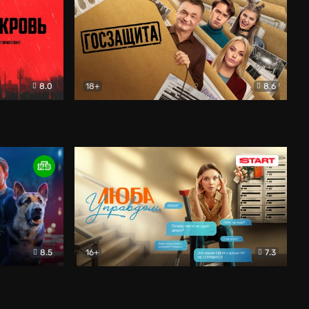
8.0
18+
8.6
вик
Госзащита
Комедия
8.5
16+
7.3
ектив
Люба Управдом
Комедия