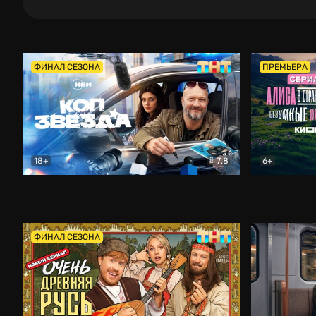
ФИНАЛ СЕЗОНА
ПРЕМЬЕРА
18+
7.8
6+
Коп-звезда
Комедия
Алиса в Ст
ФИНАЛ СЕЗОНА