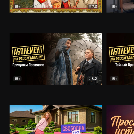
18+
7.3
18+
Очень древняя Русь
Комедия
Поколение 
18+
8.2
18+
Абонемент на расследование. Призраки прошлого
Абонемент 