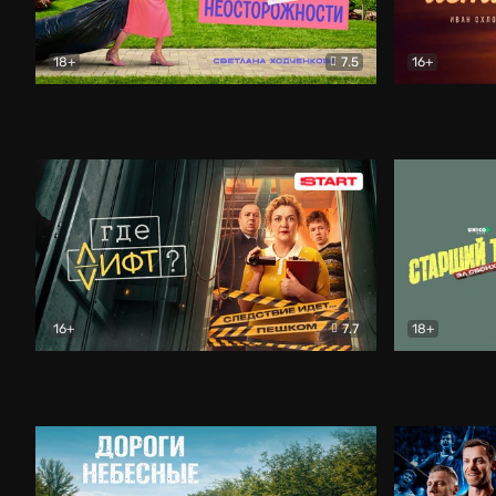
18+
7.5
16+
Свободна по неосторожности
Комедия
Простые и
16+
7.7
18+
Где лифт?
Комедия
Старший т