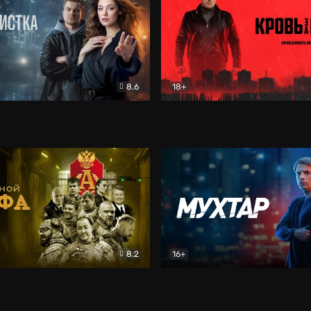
8.6
18+
ка
Детектив
Кровь за кровь (2026)
Бое
8.2
16+
«Альфа»
Боевик
Мухтар. Он вернулся
Дет