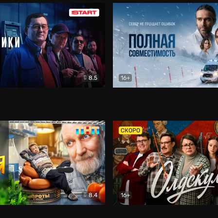
8.5
16+
и
Детектив
Полная совместимость
Др
СКОРО
8.4
16+