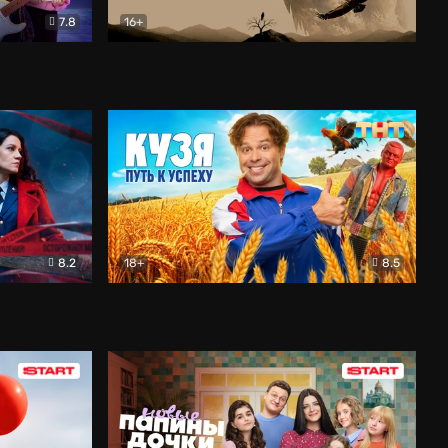
7.8
16+
ия
Птички
Документальный
8.2
18+
8.5
Детектив
Кузя. Путь к успеху
Комедия