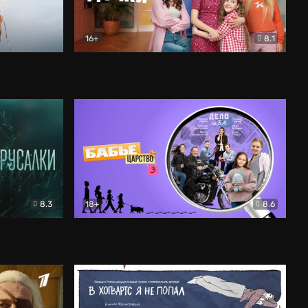
16+
8.1
льный
Папины дочки. Новые
Комедия
8.3
18+
8.6
Бабье царство
Детектив