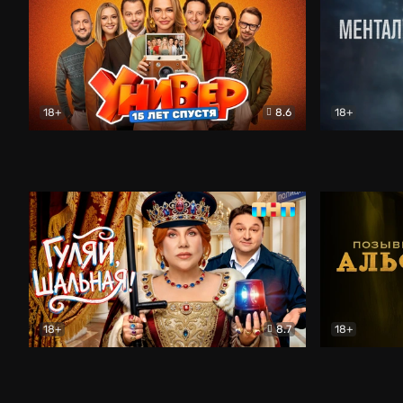
18+
8.6
18+
Универ. 15 лет спустя
Комедия
Менталист
18+
8.7
18+
Гуляй, шальная!
Комедия
Позывной 