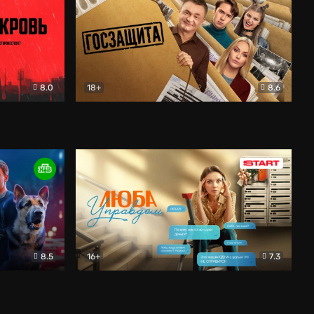
8.0
18+
8.6
вик
Госзащита
Комедия
8.5
16+
7.3
ектив
Люба Управдом
Комедия