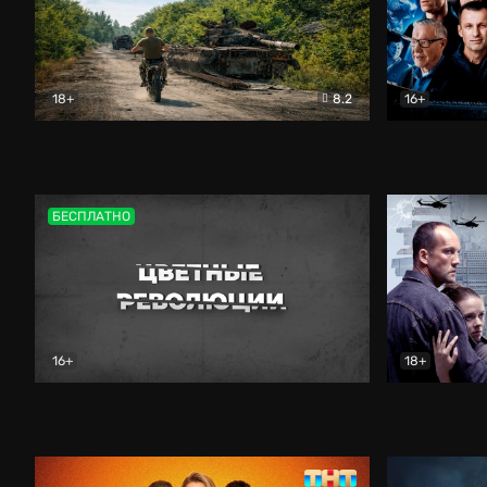
18+
8.2
16+
Дороги небесные
Документальный
Зенит навс
БЕСПЛАТНО
16+
18+
Цветные революции
Документальный
Возмездие