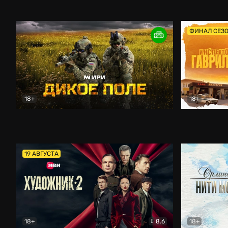
Кордон
Боевик
Афоня (202
ФИНАЛ СЕЗ
18+
18+
Дикое поле
Документальный
Инспектор 
19 АВГУСТА
18+
8.6
18+