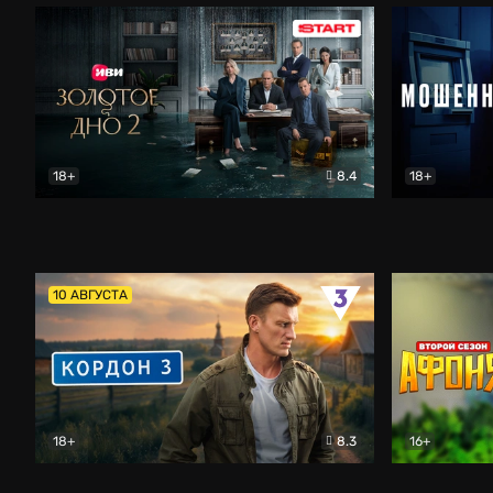
18+
8.4
18+
Золотое дно
Драма
Мошенник
10 АВГУСТА
18+
8.3
16+