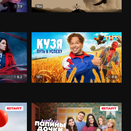
7.9
16+
ия
Птички
Документальный
8.2
18+
8.6
Детектив
Кузя. Путь к успеху
Комедия