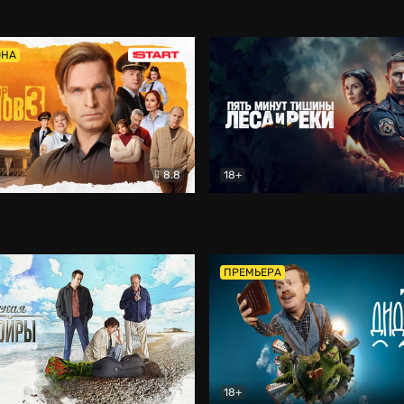
5)
Комедия
Олдскул
Комедия
ОНА
8.8
18+
Гаврилов
Комедия
Пять минут тишины
Детек
ПРЕМЬЕРА
18+