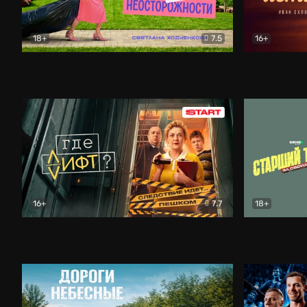
18+
7.5
16+
Свободна по неосторожности
Комедия
Простые и
16+
7.7
18+
Где лифт?
Комедия
Старший т