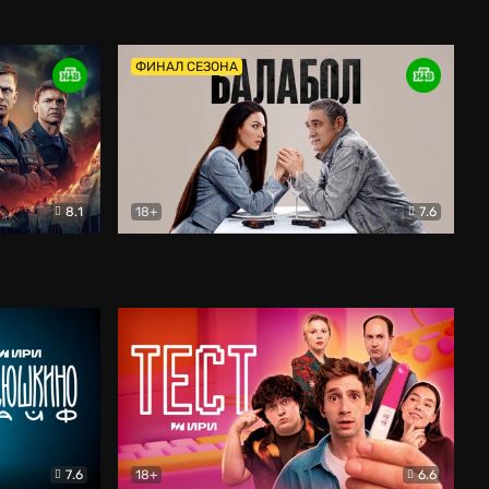
Дети перемен
Драма
ФИНАЛ СЕЗОНА
8.1
18+
7.6
тив
Балабол
Детектив
7.6
18+
6.6