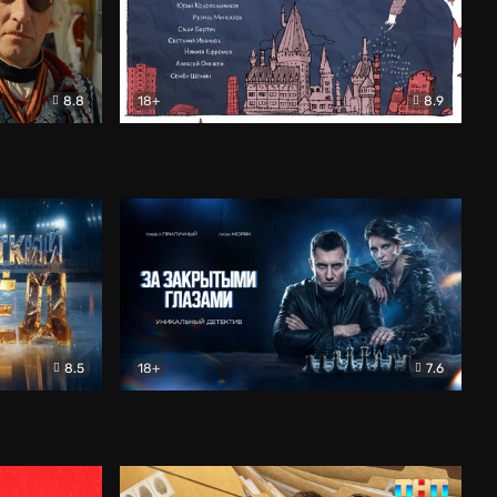
8.8
18+
8.9
ама
В «Хогвартс» я не попал
Документальный
8.5
18+
7.6
ьный
За закрытыми глазами
Детектив