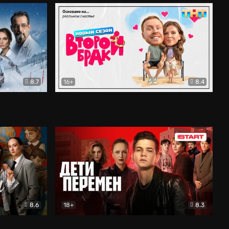
8.7
16+
8.4
ама
Второй брак
Комедия
8.6
18+
8.3