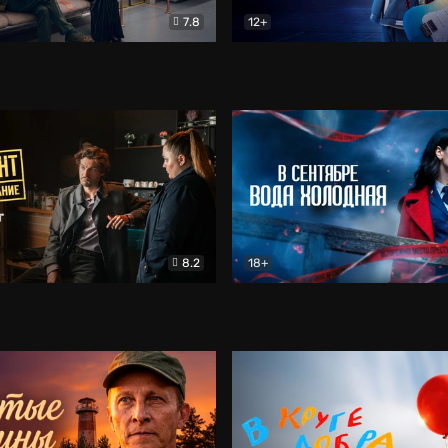
7.8
12+
Соло
Документальный
Двойная жизнь Ми
Комед
8.2
18+
на расследование. Тайный враг
Детектив
В сентябре вода холодная
Детектив