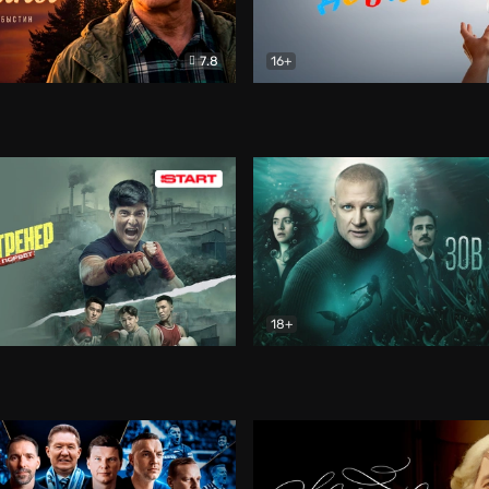
7.8
16+
стины
Драма
В круге добра
Документа
18+
ренер
Драма
Зов русалки
Детектив