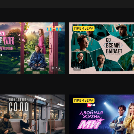
ПРЕМЬЕРА
7.3
18+
ране Чудес. Безумные приключения
Со всеми бывает
Фэнтези
Докумен
ПРЕМЬЕРА