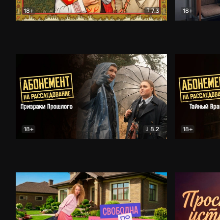
18+
7.3
18+
Очень древняя Русь
Комедия
Поколение 
18+
8.2
18+
Абонемент на расследование. Призраки прошлого
Абонемент 