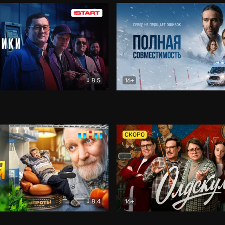
8.5
16+
и
Детектив
Полная совместимость
Др
СКОРО
8.4
16+