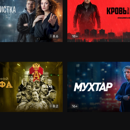
8.6
18+
ка
Детектив
Кровь за кровь (2026)
Бое
8.2
16+
«Альфа»
Боевик
Мухтар. Он вернулся
Дет