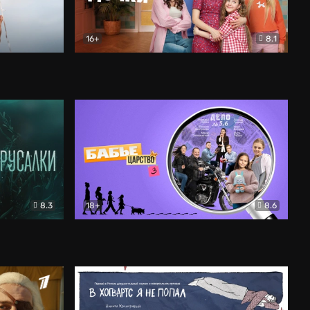
16+
8.1
льный
Папины дочки. Новые
Комедия
8.3
18+
8.6
Бабье царство
Детектив