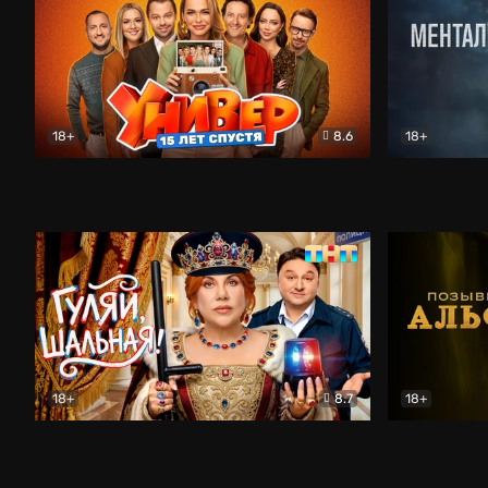
18+
8.6
18+
Универ. 15 лет спустя
Комедия
Менталист
18+
8.7
18+
Гуляй, шальная!
Комедия
Позывной 