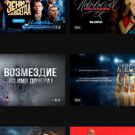
7.4
16+
егда. Сериал
Документальный
Новороссия. Потёмкин
Др
8.0
16+
Боевик
Жёсткий лёд
Документал