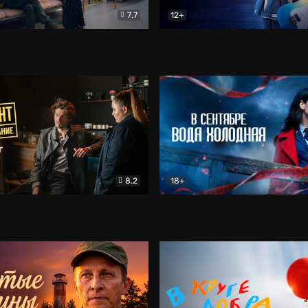
7.7
12+
Соло
Документальный
Двойная жизнь Ми
Комед
8.2
18+
на расследование. Тайный враг
Детектив
В сентябре вода холодная
Детектив