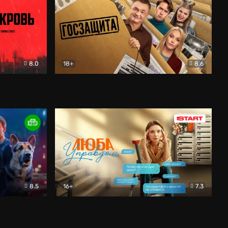
8.0
18+
8.6
вик
Госзащита
Комедия
8.5
16+
7.3
ектив
Люба Управдом
Комедия