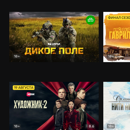
Кордон
Боевик
Афоня (202
ФИНАЛ СЕЗ
18+
18+
Дикое поле
Документальный
Инспектор 
19 АВГУСТА
18+
8.6
18+