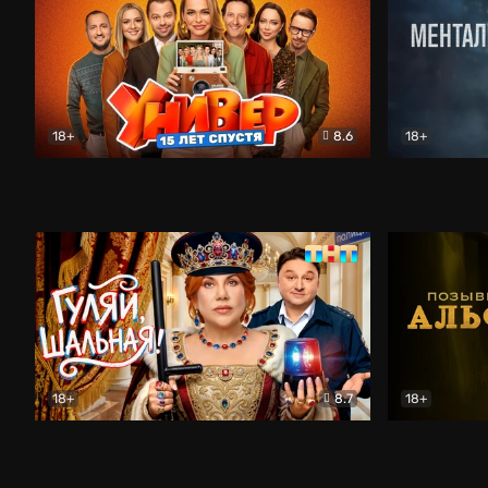
18+
8.6
18+
Универ. 15 лет спустя
Комедия
Менталист
18+
8.7
18+
Гуляй, шальная!
Комедия
Позывной 