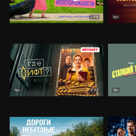
18+
7.5
16+
Свободна по неосторожности
Комедия
Простые и
16+
7.7
18+
Где лифт?
Комедия
Старший т