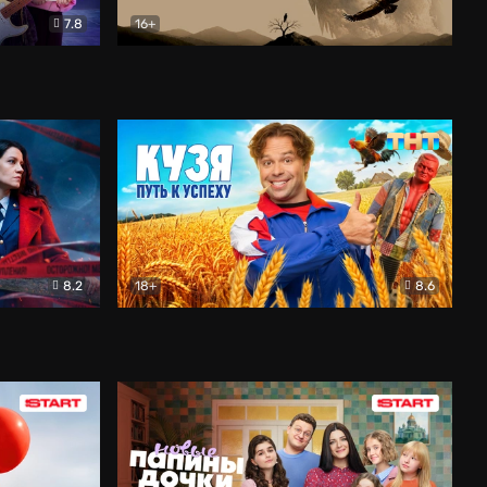
7.8
16+
ия
Птички
Документальный
8.2
18+
8.6
Детектив
Кузя. Путь к успеху
Комедия