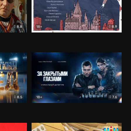
8.8
18+
8.9
ама
В «Хогвартс» я не попал
Документальный
8.5
18+
7.6
ьный
За закрытыми глазами
Детектив