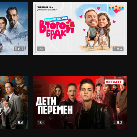
8.7
16+
8.4
ама
Второй брак
Комедия
8.6
18+
8.3