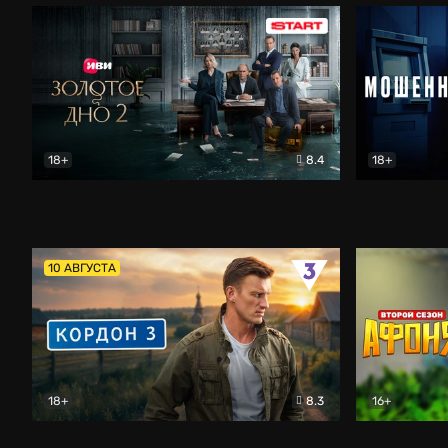
18+
8.4
18+
Золотое дно
Драма
Мошенник
10 АВГУСТА
18+
8.3
16+