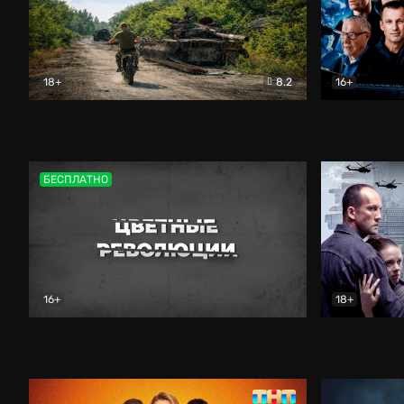
18+
8.2
16+
Дороги небесные
Документальный
Зенит навс
БЕСПЛАТНО
16+
18+
Цветные революции
Документальный
Возмездие