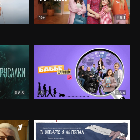
16+
8.1
льный
Папины дочки. Новые
Комедия
8.3
18+
8.6
Бабье царство
Детектив