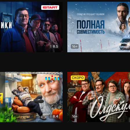
8.5
16+
и
Детектив
Полная совместимость
Др
СКОРО
8.4
16+