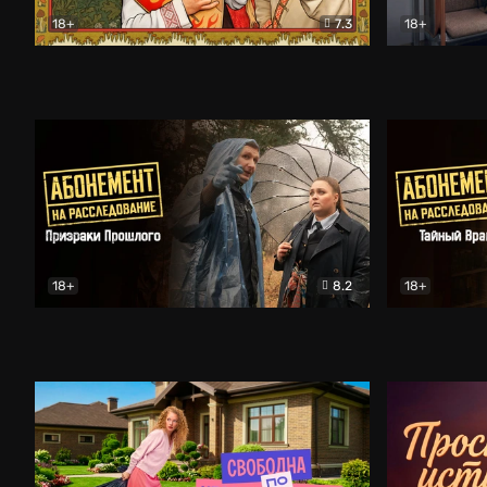
18+
7.3
18+
Очень древняя Русь
Комедия
Поколение 
18+
8.2
18+
Абонемент на расследование. Призраки прошлого
Абонемент 