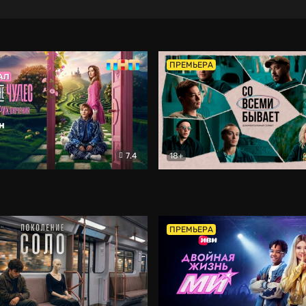
ПРЕМЬЕРА
7.4
18+
ране Чудес. Безумные приключения
Со всеми бывает
Фэнтези
Докумен
ПРЕМЬЕРА