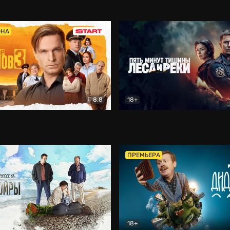
5)
Комедия
Олдскул
Комедия
ОНА
8.8
18+
Гаврилов
Комедия
Пять минут тишины
Детек
ПРЕМЬЕРА
18+