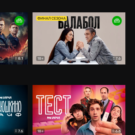
Дети перемен
Драма
ФИНАЛ СЕЗОНА
8.1
18+
7.6
тив
Балабол
Детектив
7.6
18+
6.6