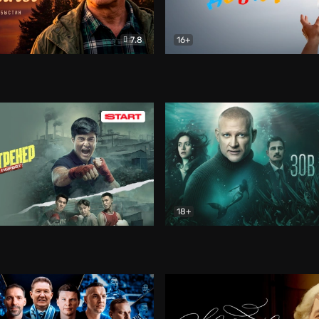
7.8
16+
стины
Драма
В круге добра
Документа
18+
ренер
Драма
Зов русалки
Детектив