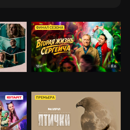
ФИНАЛ СЕЗОНА
18+
8.6
тальный
Вторая жизнь Сергеича
Комедия
ПРЕМЬЕРА