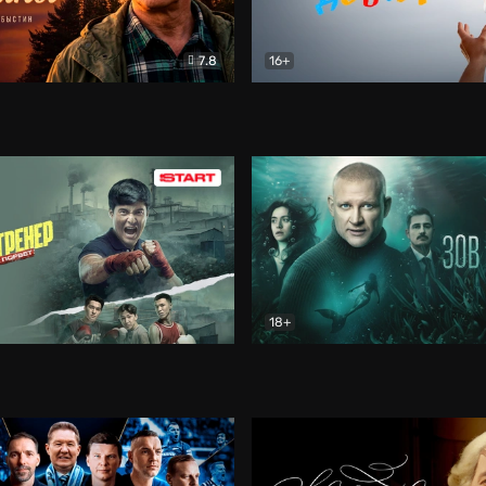
7.8
16+
стины
Драма
В круге добра
Документа
18+
ренер
Драма
Зов русалки
Детектив