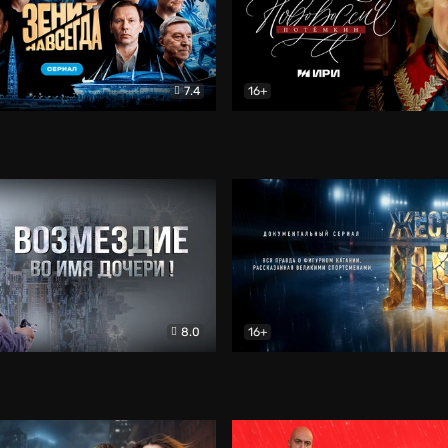
7.4
16+
егда. Сериал
Документальный
Новороссия. Потёмкин
Др
8.0
16+
Боевик
Жёсткий лёд
Документал