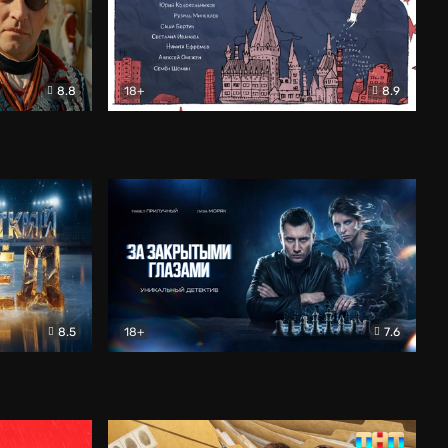
8.8
18+
8.9
ама
В «Хогвартс» я не попал
Документальный
8.5
18+
7.6
ьный
За закрытыми глазами
Детектив