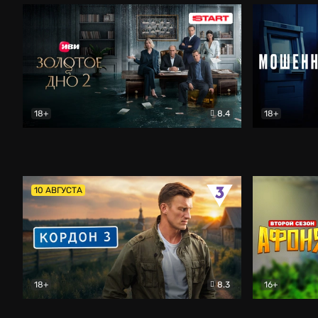
18+
8.4
18+
Золотое дно
Драма
Мошенник
10 АВГУСТА
18+
8.3
16+