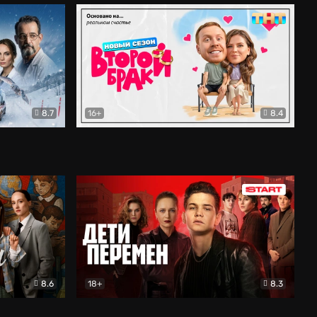
8.7
16+
8.4
ама
Второй брак
Комедия
8.6
18+
8.3