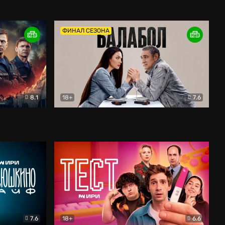
Дети перемен
Драма
ФИНАЛ СЕЗОНА
8.1
18+
7.6
тив
Балабол
Детектив
7.6
18+
6.6