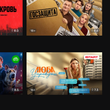
8.0
18+
8.6
вик
Госзащита
Комедия
8.5
16+
7.3
ектив
Люба Управдом
Комедия