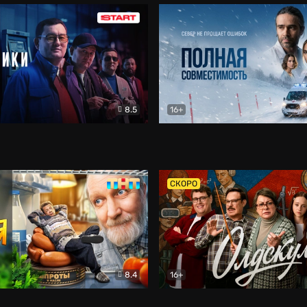
8.5
16+
и
Детектив
Полная совместимость
Др
СКОРО
8.4
16+