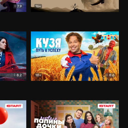
7.9
16+
ия
Птички
Документальный
8.2
18+
8.6
Детектив
Кузя. Путь к успеху
Комедия