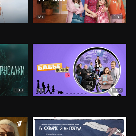
16+
8.1
льный
Папины дочки. Новые
Комедия
8.3
18+
8.6
Бабье царство
Детектив