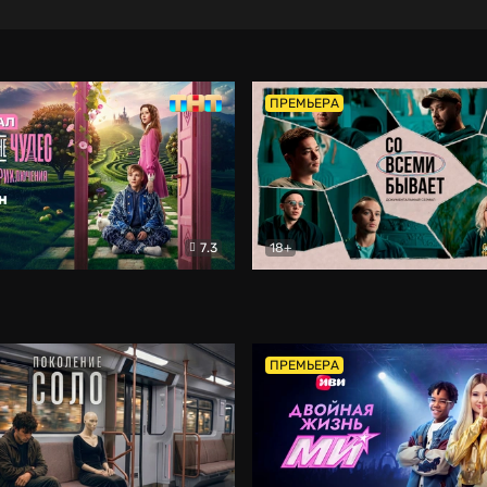
ПРЕМЬЕРА
7.3
18+
ране Чудес. Безумные приключения
Со всеми бывает
Фэнтези
Докумен
ПРЕМЬЕРА