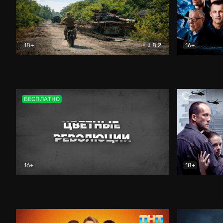
18+
8.2
16+
Дороги небесные
Документальный
Зенит навс
БЕСПЛАТНО
16+
18+
Цветные революции
Документальный
Возмездие