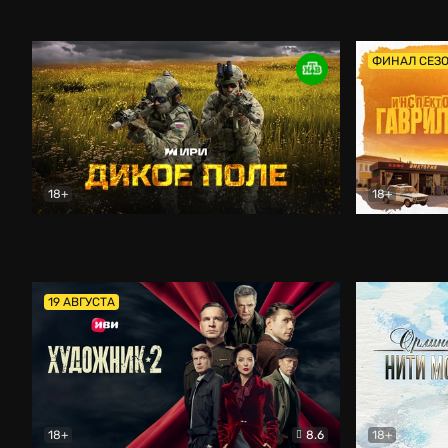
Кордон
Боевик
Афоня (202
ФИНАЛ СЕЗ
18+
18+
Дикое поле
Документальный
Инспектор 
19 АВГУСТА
18+
8.6
18+