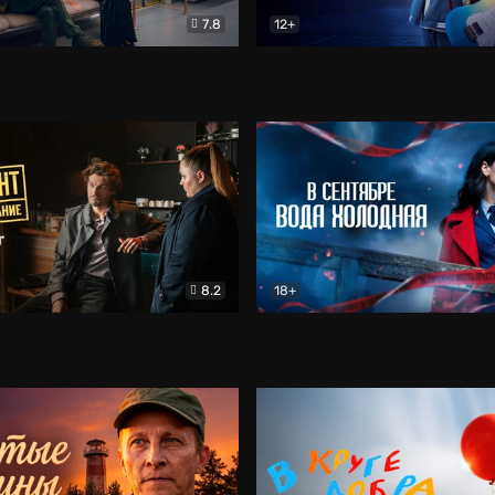
7.8
12+
Соло
Документальный
Двойная жизнь Ми
Комед
8.2
18+
на расследование. Тайный враг
Детектив
В сентябре вода холодная
Детектив