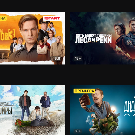
5)
Комедия
Олдскул
Комедия
ОНА
8.8
18+
Гаврилов
Комедия
Пять минут тишины
Детек
ПРЕМЬЕРА
18+