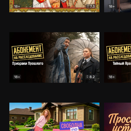
18+
7.3
18+
Очень древняя Русь
Комедия
Поколение 
18+
8.2
18+
Абонемент на расследование. Призраки прошлого
Абонемент 