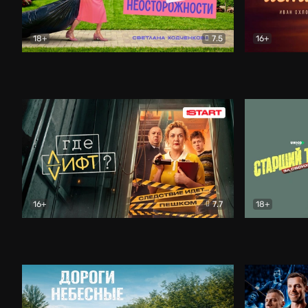
18+
7.5
16+
Свободна по неосторожности
Комедия
Простые и
16+
7.7
18+
Где лифт?
Комедия
Старший т