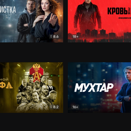
8.6
18+
ка
Детектив
Кровь за кровь (2026)
Бое
8.2
16+
«Альфа»
Боевик
Мухтар. Он вернулся
Дет