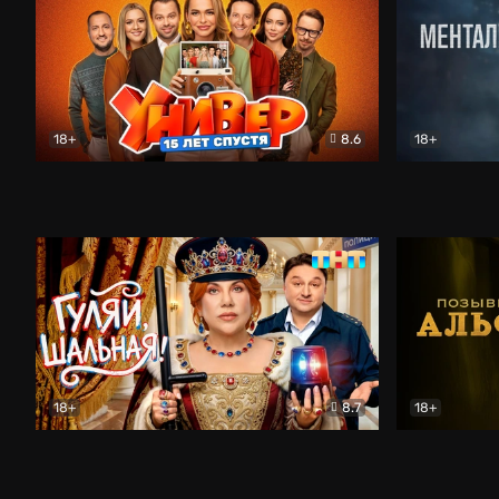
18+
8.6
18+
Универ. 15 лет спустя
Комедия
Менталист
18+
8.7
18+
Гуляй, шальная!
Комедия
Позывной 