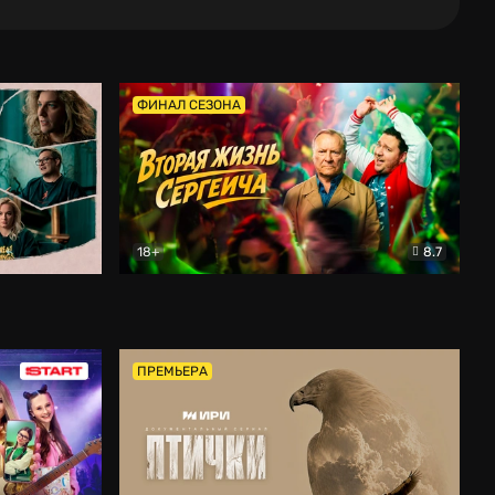
ФИНАЛ СЕЗОНА
18+
8.7
тальный
Вторая жизнь Сергеича
Комедия
ПРЕМЬЕРА