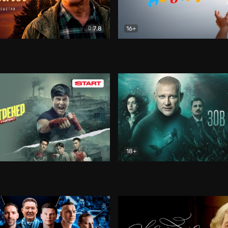
7.8
16+
стины
Драма
В круге добра
Документа
18+
ренер
Драма
Зов русалки
Детектив