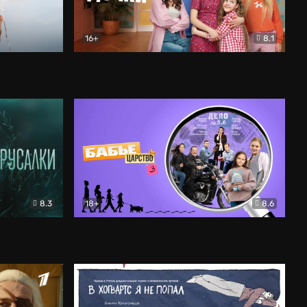
16+
8.1
льный
Папины дочки. Новые
Комедия
8.3
18+
8.6
Бабье царство
Детектив