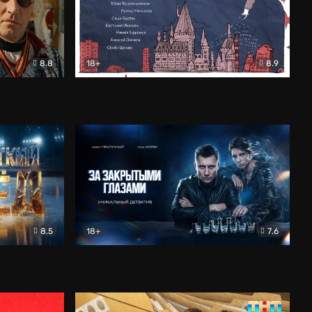
8.8
18+
8.9
ама
В «Хогвартс» я не попал
Документальный
8.5
18+
7.6
ьный
За закрытыми глазами
Детектив