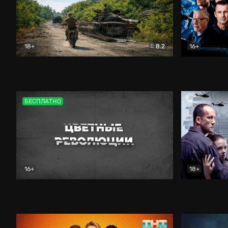
18+
8.2
16+
Дороги небесные
Документальный
Зенит навс
БЕСПЛАТНО
16+
18+
Цветные революции
Документальный
Возмездие