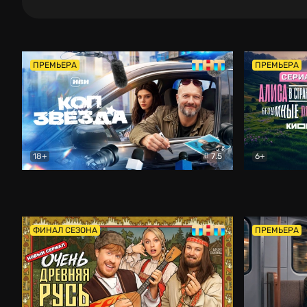
ПРЕМЬЕРА
ПРЕМЬЕРА
18+
7.5
6+
Коп-звезда
Комедия
Алиса в Ст
ФИНАЛ СЕЗОНА
ПРЕМЬЕРА