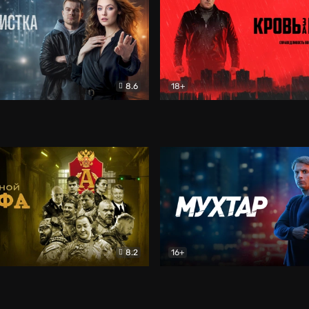
8.6
18+
ка
Детектив
Кровь за кровь (2026)
Бое
8.2
16+
«Альфа»
Боевик
Мухтар. Он вернулся
Дет