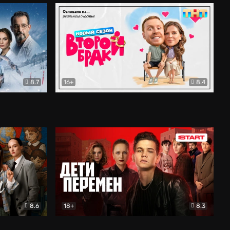
8.7
16+
8.4
ама
Второй брак
Комедия
8.6
18+
8.3