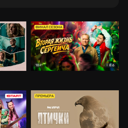
ФИНАЛ СЕЗОНА
18+
8.6
тальный
Вторая жизнь Сергеича
Комедия
ПРЕМЬЕРА