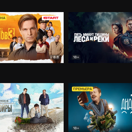
5)
Комедия
Олдскул
Комедия
ОНА
8.8
18+
Гаврилов
Комедия
Пять минут тишины
Детек
ПРЕМЬЕРА
18+