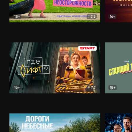
18+
7.5
16+
Свободна по неосторожности
Комедия
Простые и
16+
7.7
18+
Где лифт?
Комедия
Старший т