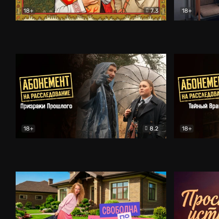
18+
7.3
18+
Очень древняя Русь
Комедия
Поколение 
18+
8.2
18+
Абонемент на расследование. Призраки прошлого
Абонемент 