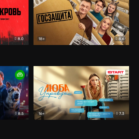
8.0
18+
8.6
вик
Госзащита
Комедия
8.5
16+
7.3
ектив
Люба Управдом
Комедия