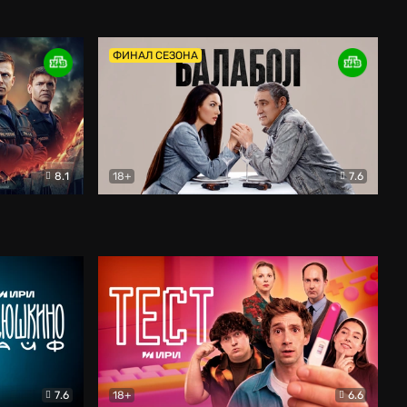
Дети перемен
Драма
ФИНАЛ СЕЗОНА
8.1
18+
7.6
тив
Балабол
Детектив
7.6
18+
6.6