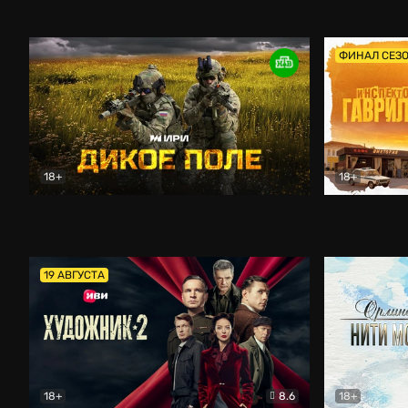
Кордон
Боевик
Афоня (202
ФИНАЛ СЕЗ
18+
18+
Дикое поле
Документальный
Инспектор 
19 АВГУСТА
18+
8.6
18+