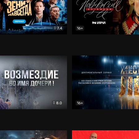
7.4
16+
егда. Сериал
Документальный
Новороссия. Потёмкин
Др
8.0
16+
Боевик
Жёсткий лёд
Документал