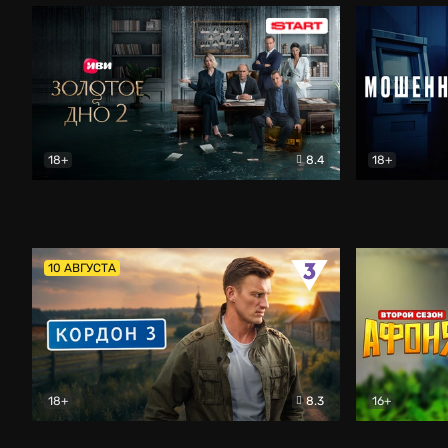
18+
8.4
18+
Золотое дно
Драма
Мошенник
10 АВГУСТА
18+
8.3
16+