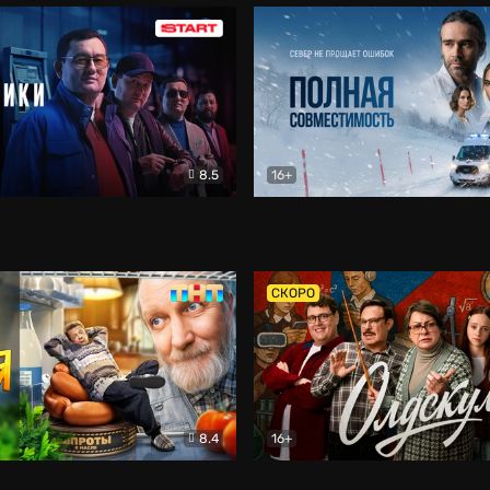
8.5
16+
и
Детектив
Полная совместимость
Др
СКОРО
8.4
16+