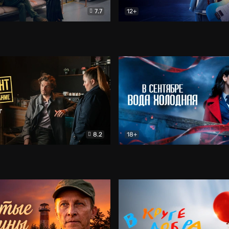
7.7
12+
Соло
Документальный
Двойная жизнь Ми
Комед
8.2
18+
на расследование. Тайный враг
Детектив
В сентябре вода холодная
Детектив