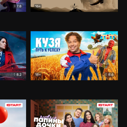
7.8
16+
ия
Птички
Документальный
8.2
18+
8.6
Детектив
Кузя. Путь к успеху
Комедия