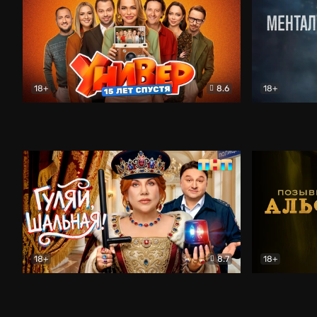
18+
8.6
18+
Универ. 15 лет спустя
Комедия
Менталист
18+
8.7
18+
Гуляй, шальная!
Комедия
Позывной 