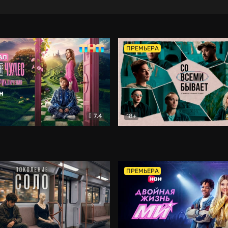
ПРЕМЬЕРА
7.4
18+
ране Чудес. Безумные приключения
Со всеми бывает
Фэнтези
Докумен
ПРЕМЬЕРА