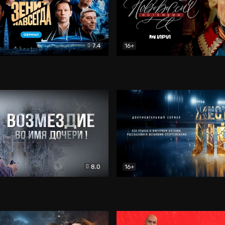
7.4
16+
егда. Сериал
Документальный
Новороссия. Потёмкин
Др
8.0
16+
Боевик
Жёсткий лёд
Документал