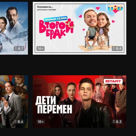
8.7
16+
8.4
ама
Второй брак
Комедия
8.6
18+
8.3