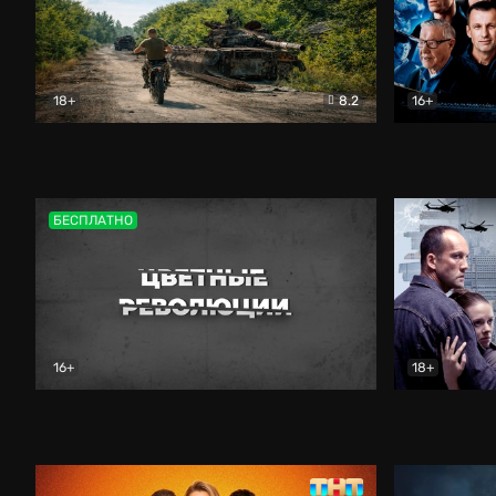
18+
8.2
16+
Дороги небесные
Документальный
Зенит навс
БЕСПЛАТНО
16+
18+
Цветные революции
Документальный
Возмездие