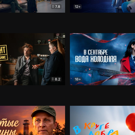
7.8
12+
Соло
Документальный
Двойная жизнь Ми
Комед
8.2
18+
на расследование. Тайный враг
Детектив
В сентябре вода холодная
Детектив