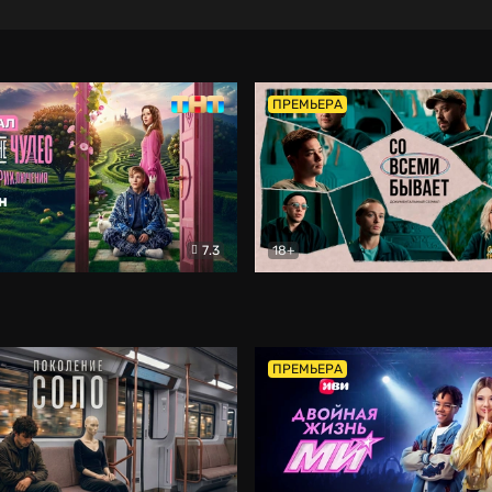
ПРЕМЬЕРА
7.3
18+
ране Чудес. Безумные приключения
Со всеми бывает
Фэнтези
Докумен
ПРЕМЬЕРА