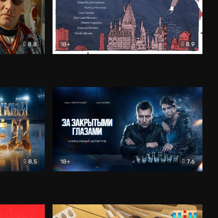
8.8
18+
8.9
ама
В «Хогвартс» я не попал
Документальный
8.5
18+
7.6
ьный
За закрытыми глазами
Детектив