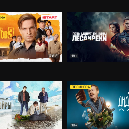
5)
Комедия
Олдскул
Комедия
ОНА
8.8
18+
Гаврилов
Комедия
Пять минут тишины
Детек
ПРЕМЬЕРА
18+