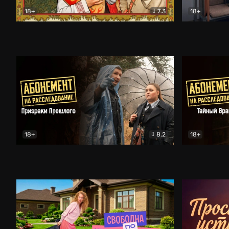
18+
7.3
18+
Очень древняя Русь
Комедия
Поколение 
18+
8.2
18+
Абонемент на расследование. Призраки прошлого
Абонемент 