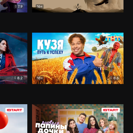
7.9
16+
ия
Птички
Документальный
8.2
18+
8.6
Детектив
Кузя. Путь к успеху
Комедия