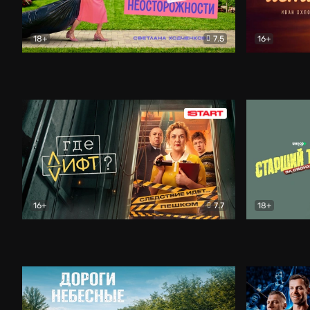
18+
7.5
16+
Свободна по неосторожности
Комедия
Простые и
16+
7.7
18+
Где лифт?
Комедия
Старший т