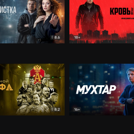
8.6
18+
ка
Детектив
Кровь за кровь (2026)
Бое
8.2
16+
«Альфа»
Боевик
Мухтар. Он вернулся
Дет