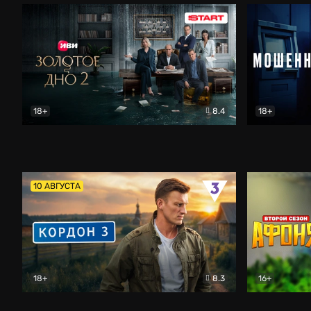
18+
8.4
18+
Золотое дно
Драма
Мошенник
10 АВГУСТА
18+
8.3
16+