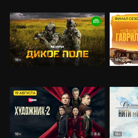
Кордон
Боевик
Афоня (202
ФИНАЛ СЕЗ
18+
18+
Дикое поле
Документальный
Инспектор 
19 АВГУСТА
18+
8.6
18+