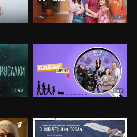
16+
8.1
льный
Папины дочки. Новые
Комедия
8.3
18+
8.6
Бабье царство
Детектив