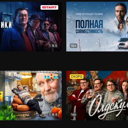
8.5
16+
и
Детектив
Полная совместимость
Др
СКОРО
8.4
16+