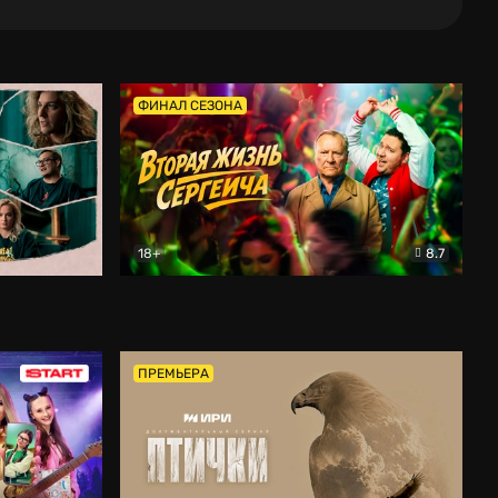
ФИНАЛ СЕЗОНА
18+
8.7
тальный
Вторая жизнь Сергеича
Комедия
ПРЕМЬЕРА