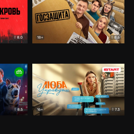
8.0
18+
8.6
вик
Госзащита
Комедия
8.5
16+
7.3
ектив
Люба Управдом
Комедия