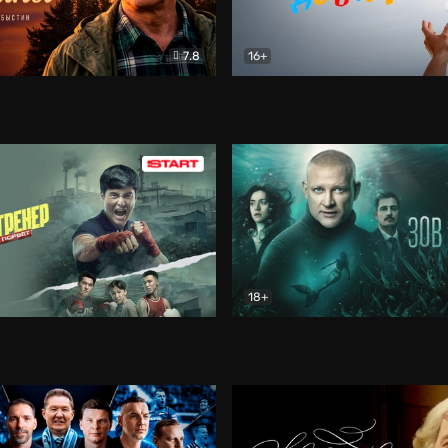
7.8
16+
стины
Драма
В круге добра
Документа
18+
ренер
Драма
Зов русалки
Детектив