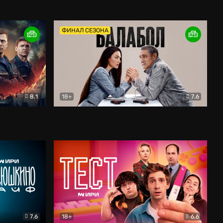
Дети перемен
Драма
ФИНАЛ СЕЗОНА
8.1
18+
7.6
тив
Балабол
Детектив
7.6
18+
6.6