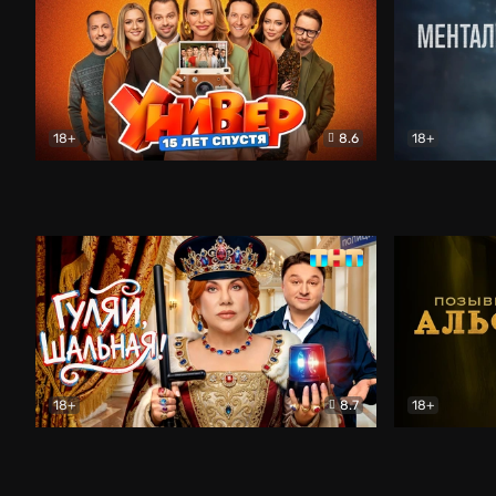
18+
8.6
18+
Универ. 15 лет спустя
Комедия
Менталист
18+
8.7
18+
Гуляй, шальная!
Комедия
Позывной 