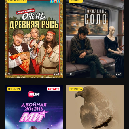
ФИНАЛ СЕЗОНА
ПРЕМЬЕРА
7.3
7.7
18+
18+
ПРЕМЬЕРА
ПРЕМЬЕРА