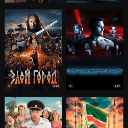
8.8
6.9
18+
18+