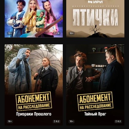
7.8
12+
16+
8.2
8.2
18+
18+