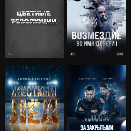
8.0
16+
18+