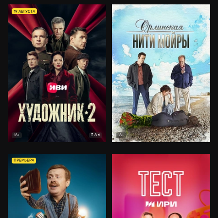
19 АВГУСТА
8.6
18+
18+
ПРЕМЬЕРА