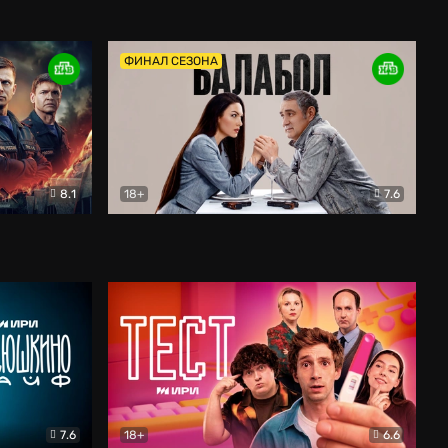
Дети перемен
Драма
ФИНАЛ СЕЗОНА
8.1
18+
7.6
тив
Балабол
Детектив
7.6
18+
6.6