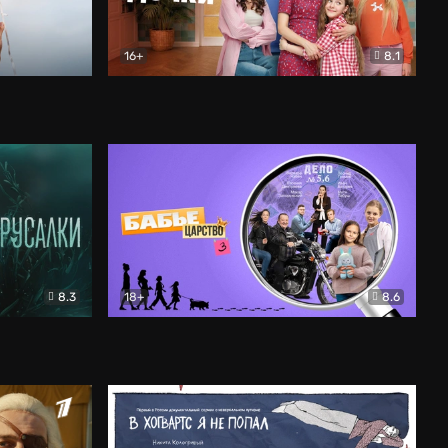
16+
8.1
льный
Папины дочки. Новые
Комедия
8.3
18+
8.6
Бабье царство
Детектив