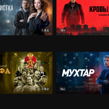
8.6
18+
ка
Детектив
Кровь за кровь (2026)
Бое
8.2
16+
«Альфа»
Боевик
Мухтар. Он вернулся
Дет