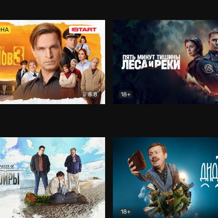
5)
Комедия
Олдскул
Комедия
ОНА
8.8
18+
Гаврилов
Комедия
Пять минут тишины
Детек
18+