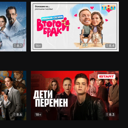
8.7
16+
8.4
ама
Второй брак
Комедия
8.6
18+
8.3