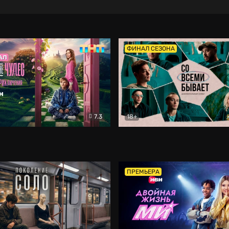
ФИНАЛ СЕЗОНА
7.3
18+
ране Чудес. Безумные приключения
Со всеми бывает
Фэнтези
Докумен
ПРЕМЬЕРА