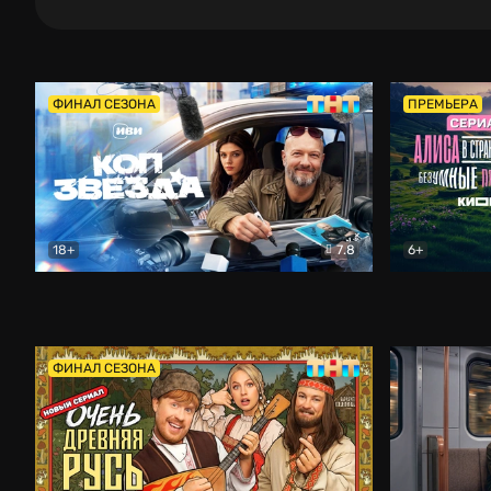
ФИНАЛ СЕЗОНА
ПРЕМЬЕРА
18+
7.8
6+
Коп-звезда
Комедия
Алиса в Ст
ФИНАЛ СЕЗОНА