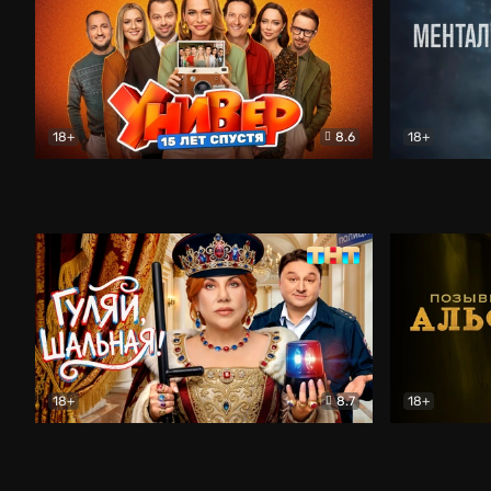
18+
8.6
18+
Универ. 15 лет спустя
Комедия
Менталист
18+
8.7
18+
Гуляй, шальная!
Комедия
Позывной 