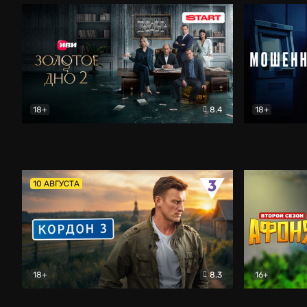
18+
8.4
18+
Золотое дно
Драма
Мошенник
10 АВГУСТА
18+
8.3
16+