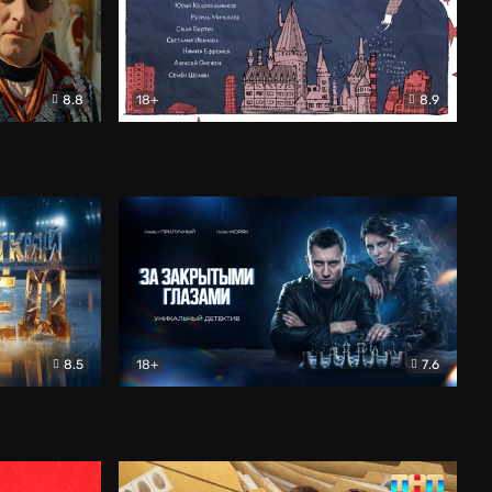
8.8
18+
8.9
ама
В «Хогвартс» я не попал
Документальный
8.5
18+
7.6
ьный
За закрытыми глазами
Детектив