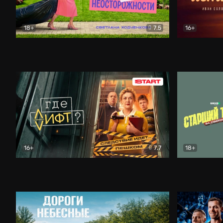
18+
7.5
16+
Свободна по неосторожности
Комедия
Простые и
16+
7.7
18+
Где лифт?
Комедия
Старший т