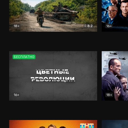
18+
8.2
16+
Дороги небесные
Документальный
Зенит навс
БЕСПЛАТНО
16+
18+
Цветные революции
Документальный
Возмездие