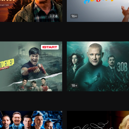
7.8
16+
стины
Драма
В круге добра
Документа
18+
ренер
Драма
Зов русалки
Детектив