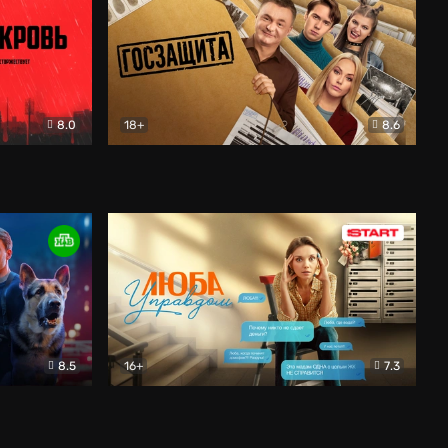
8.0
18+
8.6
вик
Госзащита
Комедия
8.5
16+
7.3
ектив
Люба Управдом
Комедия