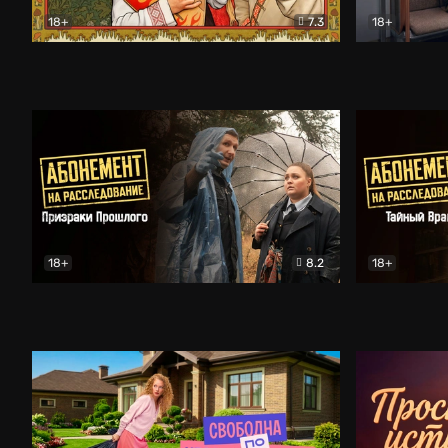
18+
7.3
18+
Очень древняя Русь
Комедия
Поколение 
18+
8.2
18+
Абонемент на расследование. Призраки прошлого
Абонемент 