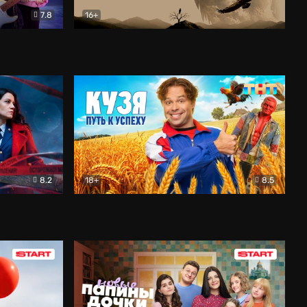
7.8
16+
ия
Птички
Документальный
8.2
18+
8.5
Детектив
Кузя. Путь к успеху
Комедия