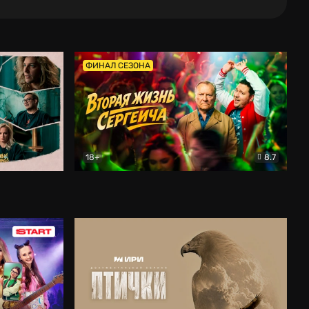
ФИНАЛ СЕЗОНА
18+
8.7
тальный
Вторая жизнь Сергеича
Комедия