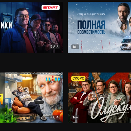
8.5
16+
и
Детектив
Полная совместимость
Др
СКОРО
8.4
16+