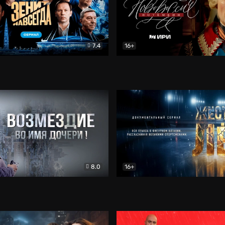
7.4
16+
егда. Сериал
Документальный
Новороссия. Потёмкин
Др
8.0
16+
Боевик
Жёсткий лёд
Документал