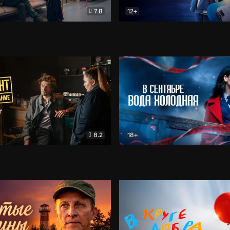
7.8
12+
Соло
Документальный
Двойная жизнь Ми
Комед
8.2
18+
на расследование. Тайный враг
Детектив
В сентябре вода холодная
Детектив