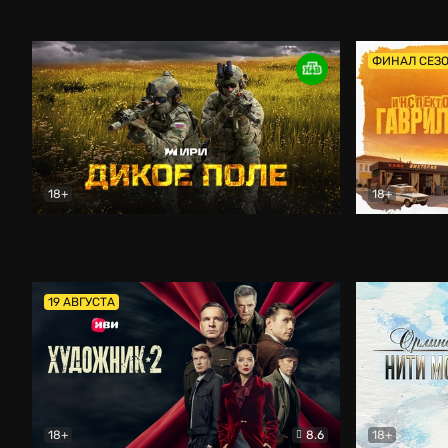
Кордон
Боевик
Афоня (202
ФИНАЛ СЕЗ
18+
18+
Дикое поле
Документальный
Инспектор 
19 АВГУСТА
18+
8.6
18+