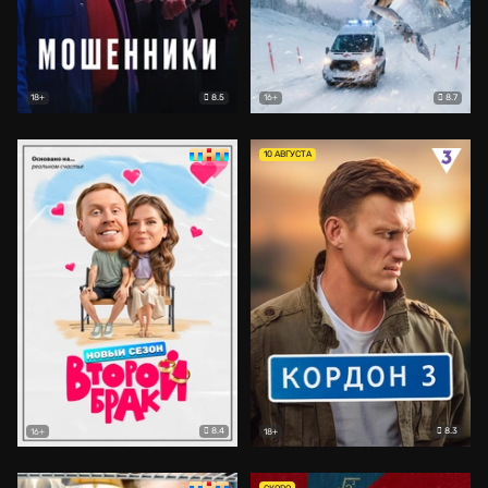
8.5
8.7
18+
16+
10 АВГУСТА
8.4
8.3
16+
18+