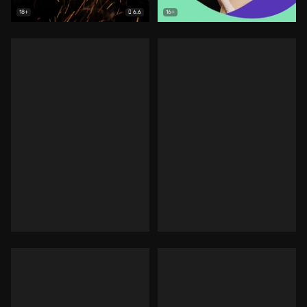
6.6
18+
16+