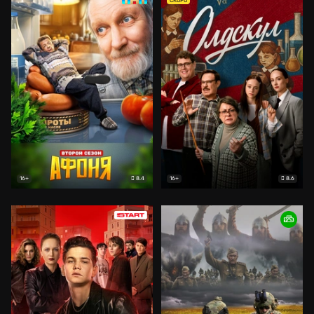
СКОРО
8.4
8.6
16+
16+