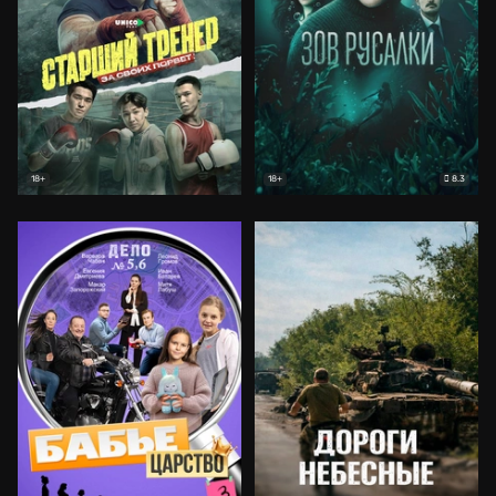
8.3
18+
18+