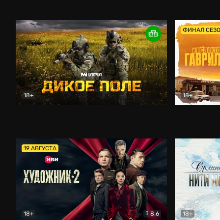
Кордон
Боевик
Афоня (202
ФИНАЛ СЕЗ
18+
18+
Дикое поле
Документальный
Инспектор 
19 АВГУСТА
18+
8.6
18+