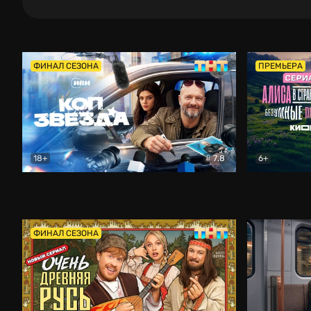
ФИНАЛ СЕЗОНА
ПРЕМЬЕРА
18+
7.8
6+
Коп-звезда
Комедия
Алиса в Ст
ФИНАЛ СЕЗОНА