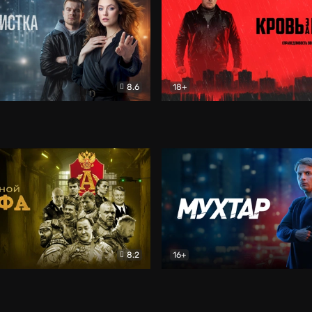
8.6
18+
ка
Детектив
Кровь за кровь (2026)
Бое
8.2
16+
«Альфа»
Боевик
Мухтар. Он вернулся
Дет