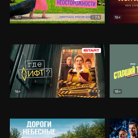
18+
7.5
16+
Свободна по неосторожности
Комедия
Простые и
16+
7.7
18+
Где лифт?
Комедия
Старший т