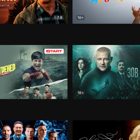
7.8
16+
стины
Драма
В круге добра
Документа
18+
ренер
Драма
Зов русалки
Детектив