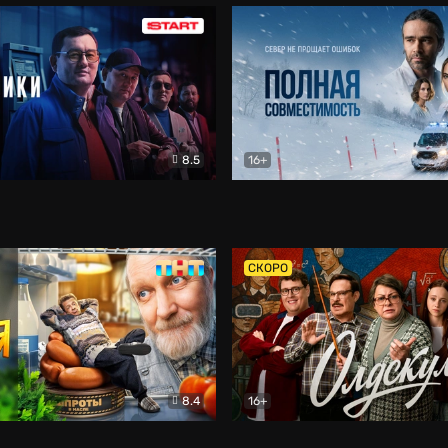
8.5
16+
и
Детектив
Полная совместимость
Др
СКОРО
8.4
16+