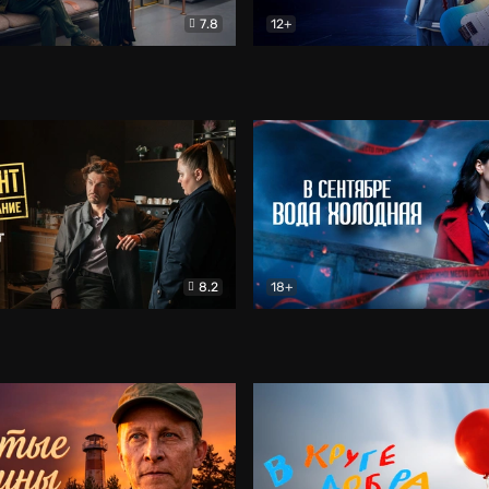
7.8
12+
Соло
Документальный
Двойная жизнь Ми
Комед
8.2
18+
на расследование. Тайный враг
Детектив
В сентябре вода холодная
Детектив