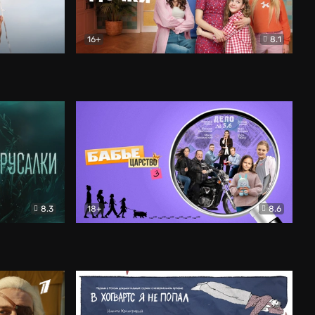
16+
8.1
льный
Папины дочки. Новые
Комедия
8.3
18+
8.6
Бабье царство
Детектив