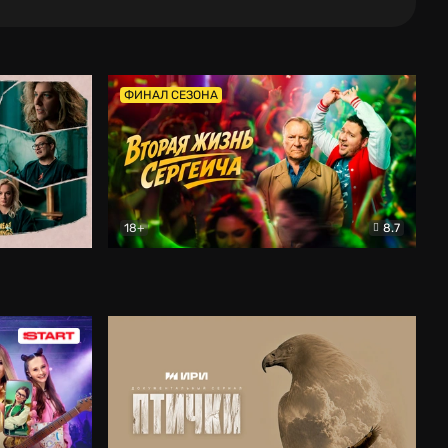
ФИНАЛ СЕЗОНА
18+
8.7
тальный
Вторая жизнь Сергеича
Комедия