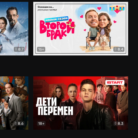
8.7
16+
8.4
ама
Второй брак
Комедия
8.6
18+
8.3