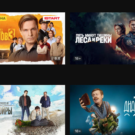
5)
Комедия
Олдскул
Комедия
ОНА
8.8
18+
Гаврилов
Комедия
Пять минут тишины
Детек
18+