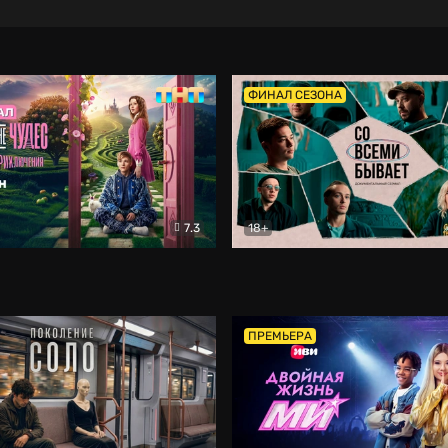
ФИНАЛ СЕЗОНА
7.3
18+
ране Чудес. Безумные приключения
Со всеми бывает
Фэнтези
Докумен
ПРЕМЬЕРА