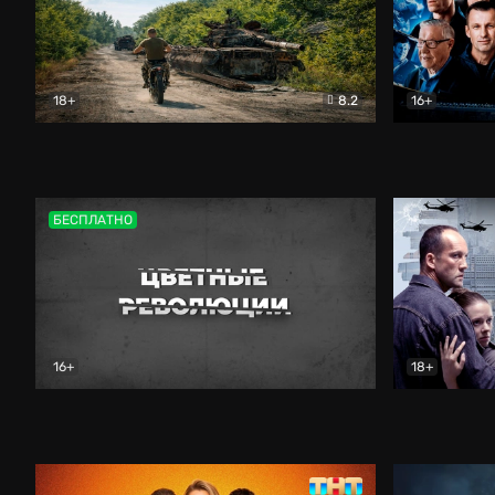
18+
8.2
16+
Дороги небесные
Документальный
Зенит навс
БЕСПЛАТНО
16+
18+
Цветные революции
Документальный
Возмездие