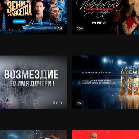
7.4
16+
егда. Сериал
Документальный
Новороссия. Потёмкин
Др
8.0
16+
Боевик
Жёсткий лёд
Документал