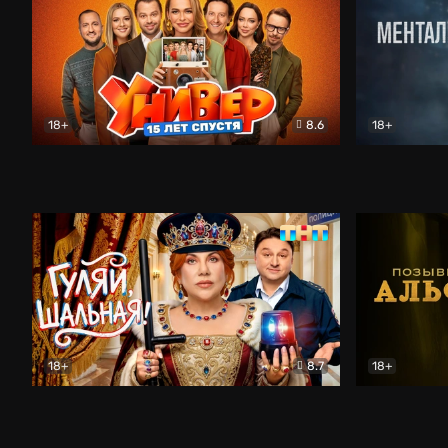
18+
8.6
18+
Универ. 15 лет спустя
Комедия
Менталист
18+
8.7
18+
Гуляй, шальная!
Комедия
Позывной 