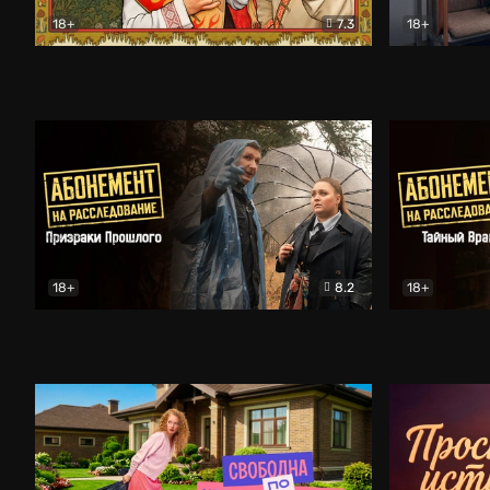
18+
7.3
18+
Очень древняя Русь
Комедия
Поколение 
18+
8.2
18+
Абонемент на расследование. Призраки прошлого
Абонемент 