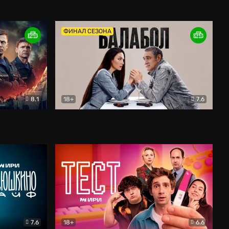
Дети перемен
Драма
ФИНАЛ СЕЗОНА
8.1
18+
7.6
тив
Балабол
Детектив
7.6
18+
6.6