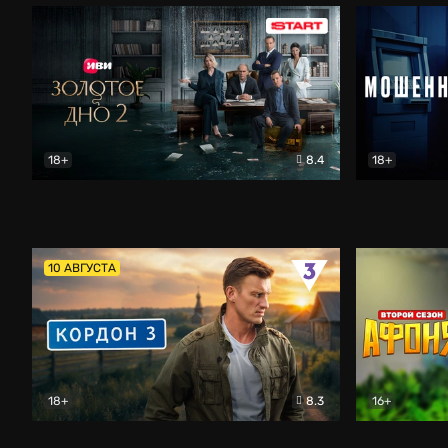
18+
8.4
18+
Золотое дно
Драма
Мошенник
10 АВГУСТА
18+
8.3
16+