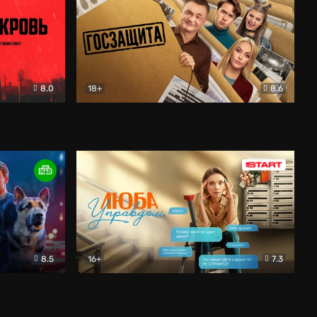
8.0
18+
8.6
вик
Госзащита
Комедия
8.5
16+
7.3
ектив
Люба Управдом
Комедия