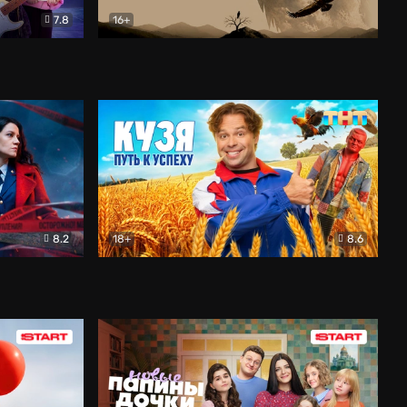
7.8
16+
ия
Птички
Документальный
8.2
18+
8.6
Детектив
Кузя. Путь к успеху
Комедия