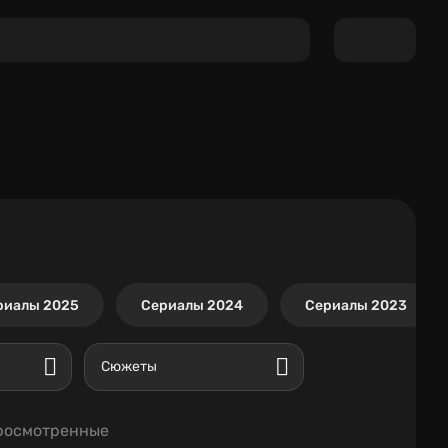
риалы 2025
Сериалы 2024
Сериалы 2023
Сюжеты
росмотренные