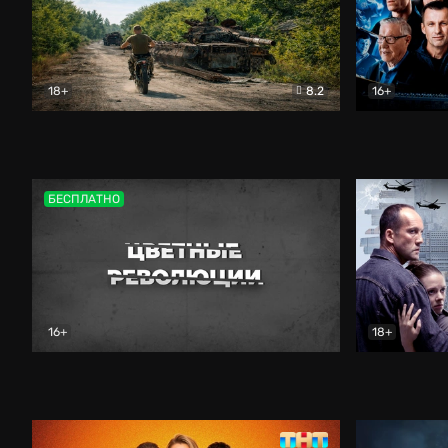
18+
8.2
16+
Дороги небесные
Документальный
Зенит навс
БЕСПЛАТНО
16+
18+
Цветные революции
Документальный
Возмездие