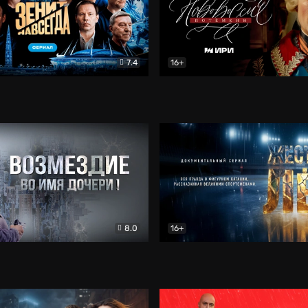
7.4
16+
егда. Сериал
Документальный
Новороссия. Потёмкин
Др
8.0
16+
Боевик
Жёсткий лёд
Документал