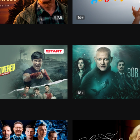
7.8
16+
стины
Драма
В круге добра
Документа
18+
ренер
Драма
Зов русалки
Детектив