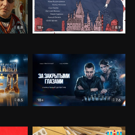
8.8
18+
8.9
ама
В «Хогвартс» я не попал
Документальный
8.5
18+
7.6
ьный
За закрытыми глазами
Детектив