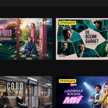
ПРЕМЬЕРА
7.4
18+
ране Чудес. Безумные приключения
Со всеми бывает
Фэнтези
Докумен
ПРЕМЬЕРА