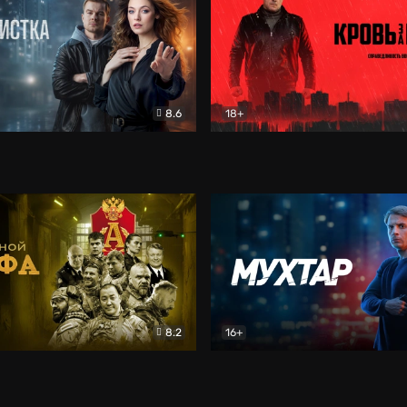
8.6
18+
ка
Детектив
Кровь за кровь (2026)
Бое
8.2
16+
«Альфа»
Боевик
Мухтар. Он вернулся
Дет