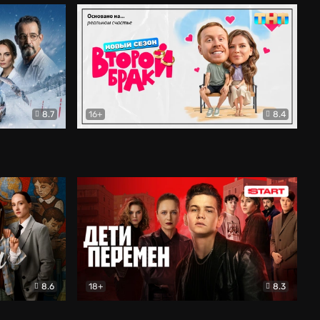
8.7
16+
8.4
ама
Второй брак
Комедия
8.6
18+
8.3