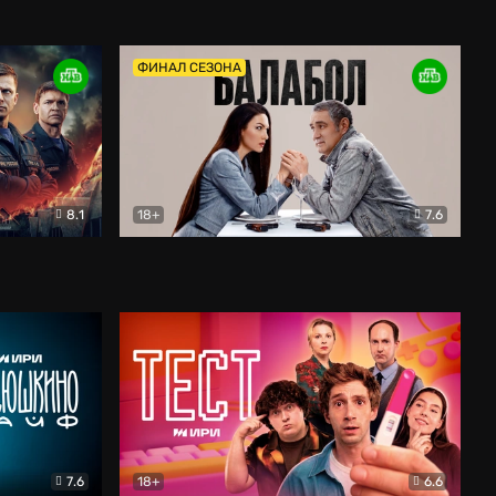
Дети перемен
Драма
ФИНАЛ СЕЗОНА
8.1
18+
7.6
тив
Балабол
Детектив
7.6
18+
6.6