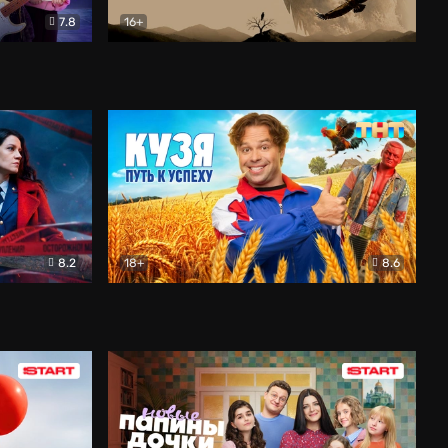
7.8
16+
ия
Птички
Документальный
8.2
18+
8.6
Детектив
Кузя. Путь к успеху
Комедия