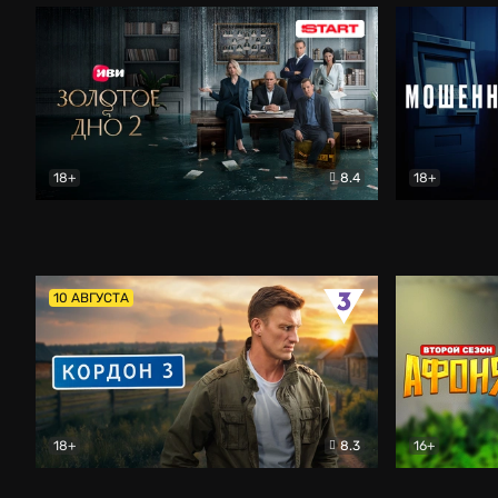
18+
8.4
18+
Золотое дно
Драма
Мошенник
10 АВГУСТА
18+
8.3
16+