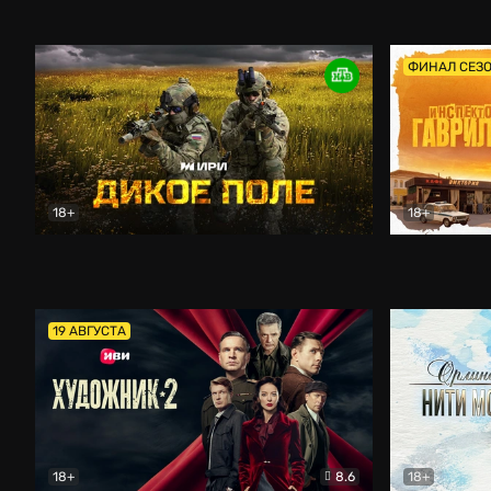
Кордон
Боевик
Афоня (202
ФИНАЛ СЕЗ
18+
18+
Дикое поле
Документальный
Инспектор 
19 АВГУСТА
18+
8.6
18+