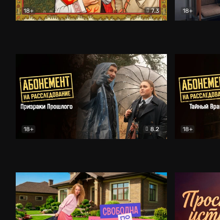
18+
7.3
18+
Очень древняя Русь
Комедия
Поколение 
18+
8.2
18+
Абонемент на расследование. Призраки прошлого
Абонемент 