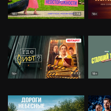
18+
7.5
16+
Свободна по неосторожности
Комедия
Простые и
16+
7.7
18+
Где лифт?
Комедия
Старший т