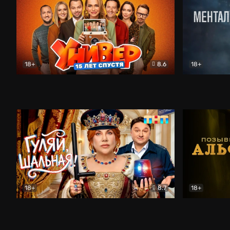
18+
8.6
18+
Универ. 15 лет спустя
Комедия
Менталист
18+
8.7
18+
Гуляй, шальная!
Комедия
Позывной 