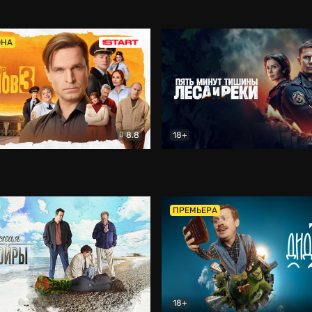
5)
Комедия
Олдскул
Комедия
ОНА
8.8
18+
Гаврилов
Комедия
Пять минут тишины
Детек
ПРЕМЬЕРА
18+