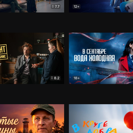
7.7
12+
Соло
Документальный
Двойная жизнь Ми
Комед
8.2
18+
на расследование. Тайный враг
Детектив
В сентябре вода холодная
Детектив