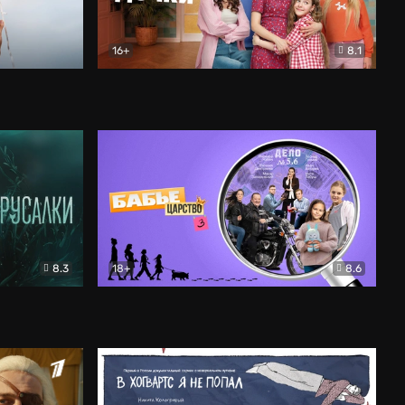
16+
8.1
льный
Папины дочки. Новые
Комедия
8.3
18+
8.6
Бабье царство
Детектив