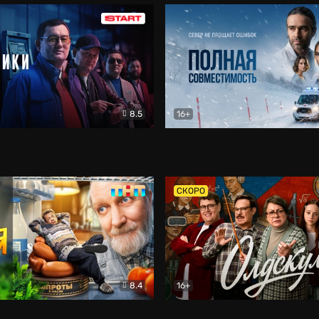
8.5
16+
и
Детектив
Полная совместимость
Др
СКОРО
8.4
16+