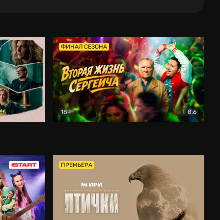
ФИНАЛ СЕЗОНА
18+
8.6
тальный
Вторая жизнь Сергеича
Комедия
ПРЕМЬЕРА