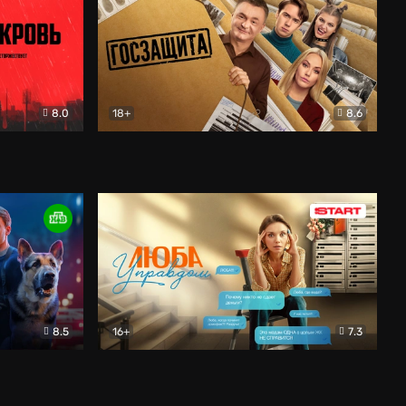
8.0
18+
8.6
вик
Госзащита
Комедия
8.5
16+
7.3
ектив
Люба Управдом
Комедия