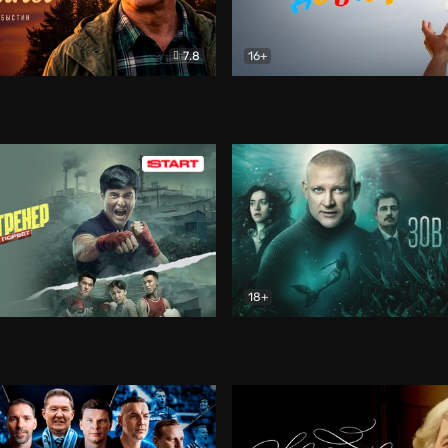
7.8
16+
стины
Драма
В круге добра
Документа
18+
ренер
Драма
Зов русалки
Детектив