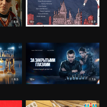
8.8
18+
8.9
ама
В «Хогвартс» я не попал
Документальный
8.5
18+
7.6
ьный
За закрытыми глазами
Детектив