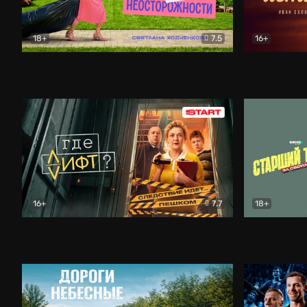
18+
7.5
16+
Свободна по неосторожности
Комедия
Простые и
16+
7.7
18+
Где лифт?
Комедия
Старший т