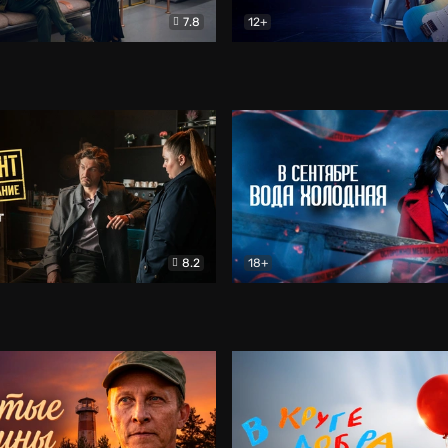
7.8
12+
Соло
Документальный
Двойная жизнь Ми
Комед
8.2
18+
на расследование. Тайный враг
Детектив
В сентябре вода холодная
Детектив