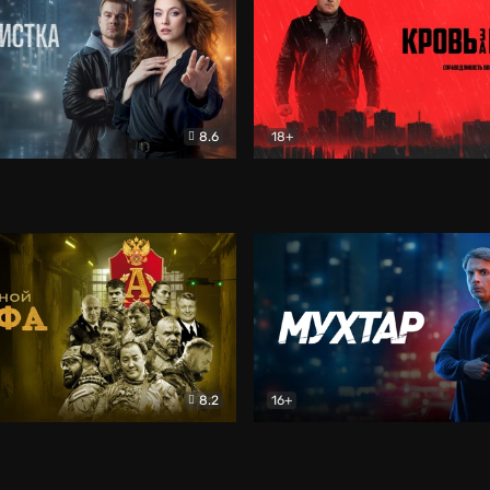
8.6
18+
ка
Детектив
Кровь за кровь (2026)
Бое
8.2
16+
«Альфа»
Боевик
Мухтар. Он вернулся
Дет