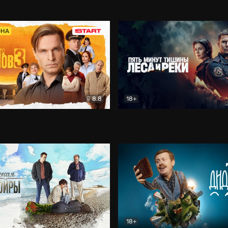
5)
Комедия
Олдскул
Комедия
ОНА
8.8
18+
Гаврилов
Комедия
Пять минут тишины
Детек
18+