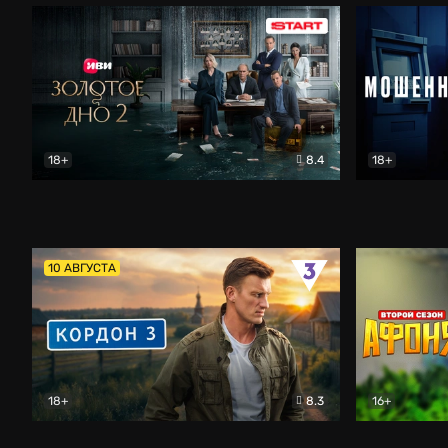
18+
8.4
18+
Золотое дно
Драма
Мошенник
10 АВГУСТА
18+
8.3
16+