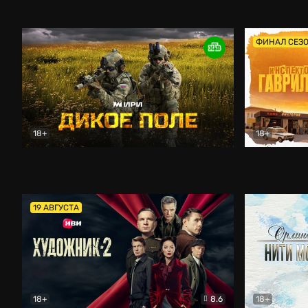
Кордон
Боевик
Афоня (202
ФИНАЛ СЕЗ
18+
18+
Дикое поле
Документальный
Инспектор 
19 АВГУСТА
18+
8.6
18+