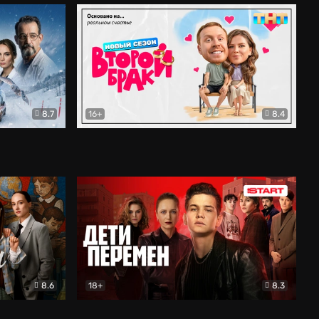
8.7
16+
8.4
ама
Второй брак
Комедия
8.6
18+
8.3