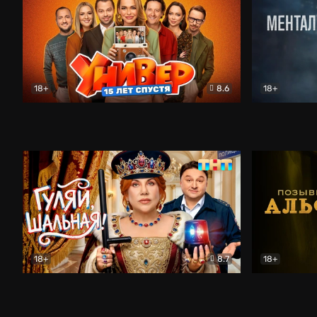
18+
8.6
18+
Универ. 15 лет спустя
Комедия
Менталист
18+
8.7
18+
Гуляй, шальная!
Комедия
Позывной 