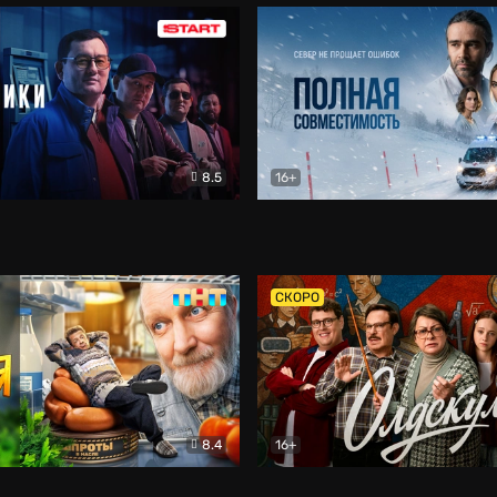
8.5
16+
и
Детектив
Полная совместимость
Др
СКОРО
8.4
16+