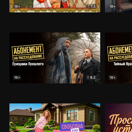
18+
7.3
18+
Очень древняя Русь
Комедия
Поколение 
18+
8.2
18+
Абонемент на расследование. Призраки прошлого
Абонемент 