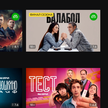
Дети перемен
Драма
ФИНАЛ СЕЗОНА
8.1
18+
7.6
тив
Балабол
Детектив
7.6
18+
6.6