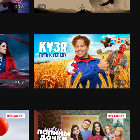
7.8
16+
ия
Птички
Документальный
8.2
18+
8.6
Детектив
Кузя. Путь к успеху
Комедия