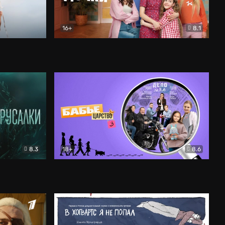
16+
8.1
льный
Папины дочки. Новые
Комедия
8.3
18+
8.6
Бабье царство
Детектив