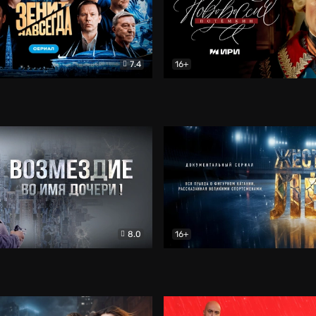
7.4
16+
егда. Сериал
Документальный
Новороссия. Потёмкин
Др
8.0
16+
Боевик
Жёсткий лёд
Документал