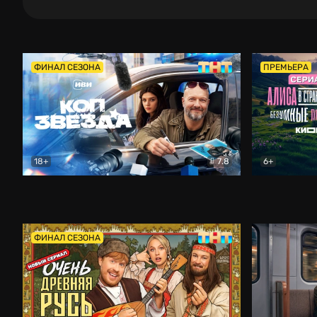
ФИНАЛ СЕЗОНА
ПРЕМЬЕРА
18+
7.8
6+
Коп-звезда
Комедия
Алиса в Ст
ФИНАЛ СЕЗОНА