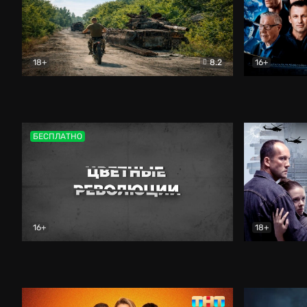
18+
8.2
16+
Дороги небесные
Документальный
Зенит навс
БЕСПЛАТНО
16+
18+
Цветные революции
Документальный
Возмездие