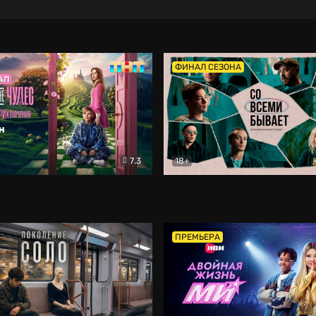
ФИНАЛ СЕЗОНА
7.3
18+
ране Чудес. Безумные приключения
Со всеми бывает
Фэнтези
Докумен
ПРЕМЬЕРА