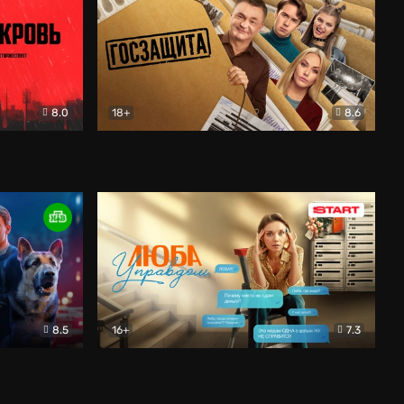
8.0
18+
8.6
вик
Госзащита
Комедия
8.5
16+
7.3
ектив
Люба Управдом
Комедия