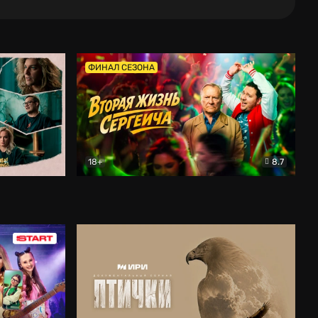
ФИНАЛ СЕЗОНА
18+
8.7
тальный
Вторая жизнь Сергеича
Комедия