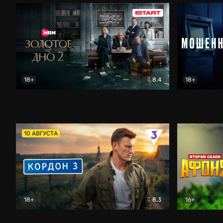
18+
8.4
18+
Золотое дно
Драма
Мошенник
10 АВГУСТА
18+
8.3
16+