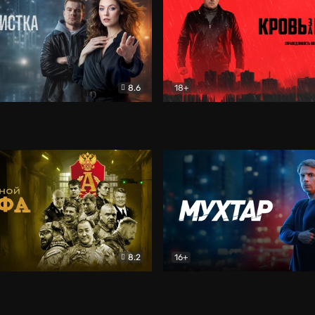
8.6
18+
ка
Детектив
Кровь за кровь (2026)
Бое
8.2
16+
«Альфа»
Боевик
Мухтар. Он вернулся
Дет