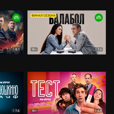
Дети перемен
Драма
ФИНАЛ СЕЗОНА
8.1
18+
7.6
тив
Балабол
Детектив
7.6
18+
6.6