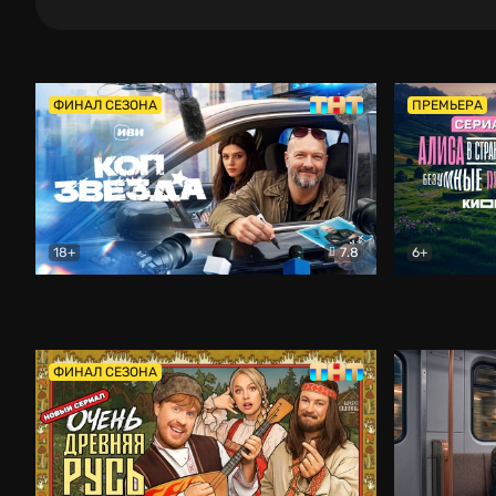
ФИНАЛ СЕЗОНА
ПРЕМЬЕРА
18+
7.8
6+
Коп-звезда
Комедия
Алиса в Ст
ФИНАЛ СЕЗОНА