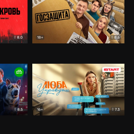
8.0
18+
8.6
вик
Госзащита
Комедия
8.5
16+
7.3
ектив
Люба Управдом
Комедия