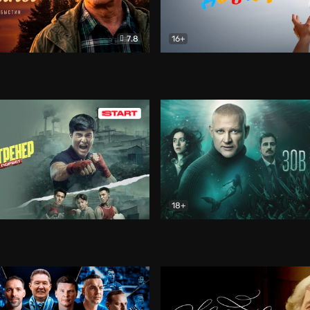
7.8
16+
стины
Драма
В круге добра
Документа
18+
ренер
Драма
Зов русалки
Детектив