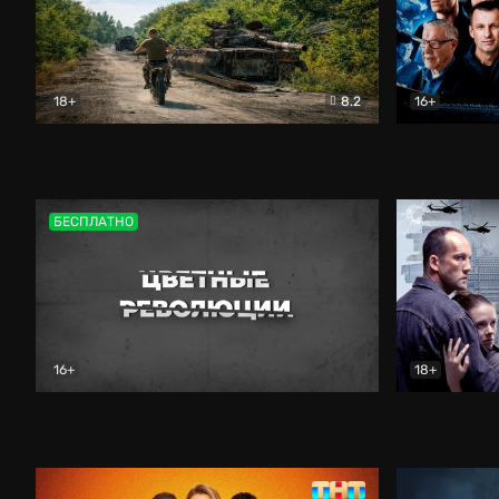
18+
8.2
16+
Дороги небесные
Документальный
Зенит навс
БЕСПЛАТНО
16+
18+
Цветные революции
Документальный
Возмездие