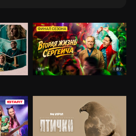
ФИНАЛ СЕЗОНА
18+
8.7
тальный
Вторая жизнь Сергеича
Комедия