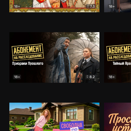
18+
7.3
18+
Очень древняя Русь
Комедия
Поколение 
18+
8.2
18+
Абонемент на расследование. Призраки прошлого
Абонемент 