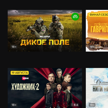
Кордон
Боевик
Афоня (202
ФИНАЛ СЕЗ
18+
18+
Дикое поле
Документальный
Инспектор 
19 АВГУСТА
18+
8.6
18+