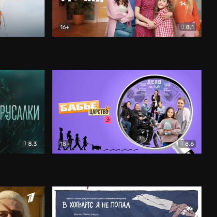
16+
8.1
льный
Папины дочки. Новые
Комедия
8.3
18+
8.6
Бабье царство
Детектив