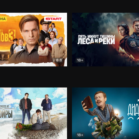
5)
Комедия
Олдскул
Комедия
ОНА
8.8
18+
Гаврилов
Комедия
Пять минут тишины
Детек
18+