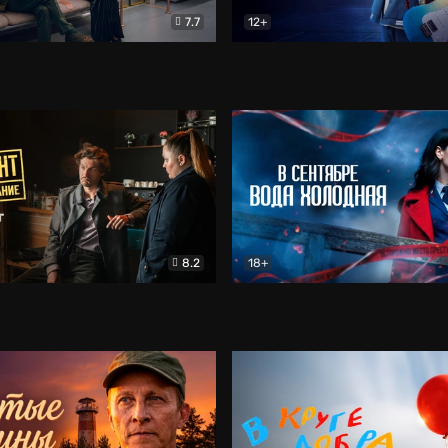
7.7
12+
Соло
Документальный
Двойная жизнь Ми
Комед
8.2
18+
на расследование. Тайный враг
Детектив
В сентябре вода холодная
Детектив