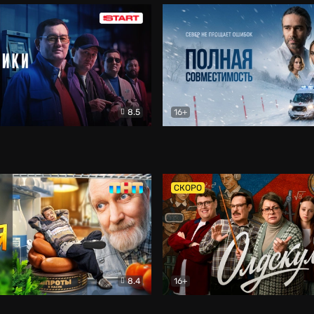
8.5
16+
и
Детектив
Полная совместимость
Др
СКОРО
8.4
16+