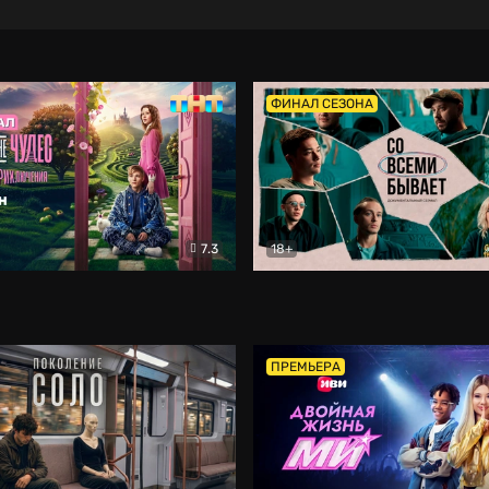
ФИНАЛ СЕЗОНА
7.3
18+
ране Чудес. Безумные приключения
Со всеми бывает
Фэнтези
Докумен
ПРЕМЬЕРА