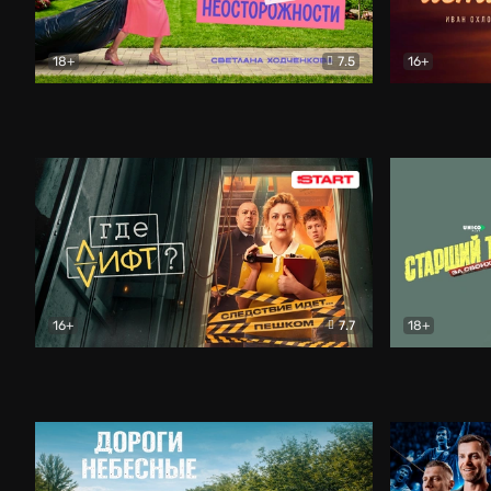
18+
7.5
16+
Свободна по неосторожности
Комедия
Простые и
16+
7.7
18+
Где лифт?
Комедия
Старший т