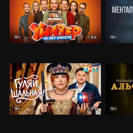
18+
8.6
18+
Универ. 15 лет спустя
Комедия
Менталист
18+
8.7
18+
Гуляй, шальная!
Комедия
Позывной 