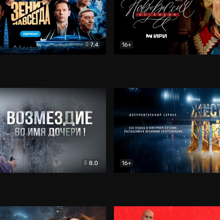
7.4
16+
егда. Сериал
Документальный
Новороссия. Потёмкин
Др
8.0
16+
Боевик
Жёсткий лёд
Документал