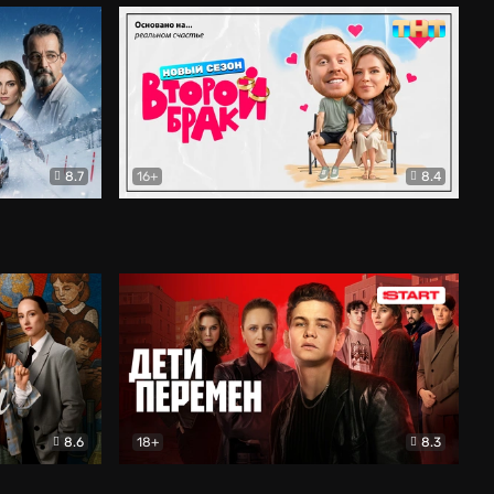
8.7
16+
8.4
ама
Второй брак
Комедия
8.6
18+
8.3