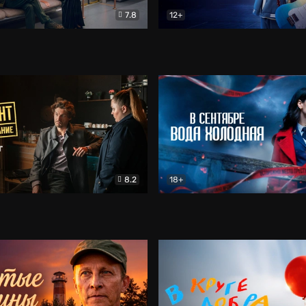
7.8
12+
Соло
Документальный
Двойная жизнь Ми
Комед
8.2
18+
на расследование. Тайный враг
Детектив
В сентябре вода холодная
Детектив