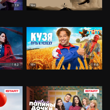
7.9
16+
ия
Птички
Документальный
8.2
18+
8.6
Детектив
Кузя. Путь к успеху
Комедия