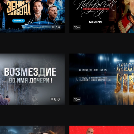
7.4
16+
егда. Сериал
Документальный
Новороссия. Потёмкин
Др
8.0
16+
Боевик
Жёсткий лёд
Документал