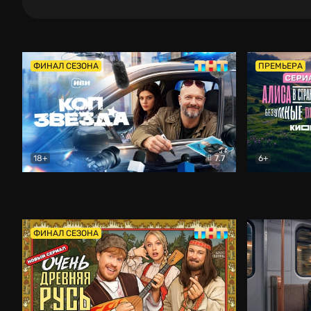
ФИНАЛ СЕЗОНА
ПРЕМЬЕРА
18+
7.7
6+
Коп-звезда
Комедия
Алиса в Ст
ФИНАЛ СЕЗОНА