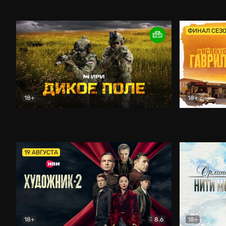
Кордон
Боевик
Афоня (202
ФИНАЛ СЕЗ
18+
18+
Дикое поле
Документальный
Инспектор 
19 АВГУСТА
18+
8.6
18+