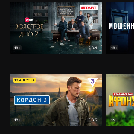
18+
8.4
18+
Золотое дно
Драма
Мошенник
10 АВГУСТА
18+
8.3
16+