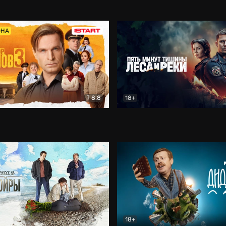
5)
Комедия
Олдскул
Комедия
ОНА
8.8
18+
Гаврилов
Комедия
Пять минут тишины
Детек
18+