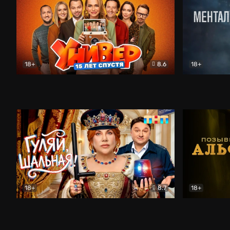
18+
8.6
18+
Универ. 15 лет спустя
Комедия
Менталист
18+
8.7
18+
Гуляй, шальная!
Комедия
Позывной 