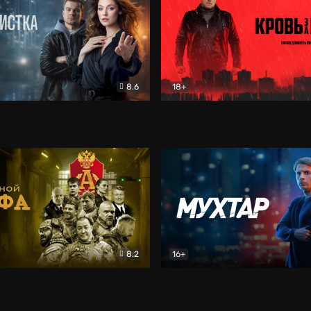
8.6
18+
ка
Детектив
Кровь за кровь (2026)
Бое
8.2
16+
«Альфа»
Боевик
Мухтар. Он вернулся
Дет