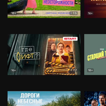
18+
7.5
16+
Свободна по неосторожности
Комедия
Простые и
16+
7.7
18+
Где лифт?
Комедия
Старший т