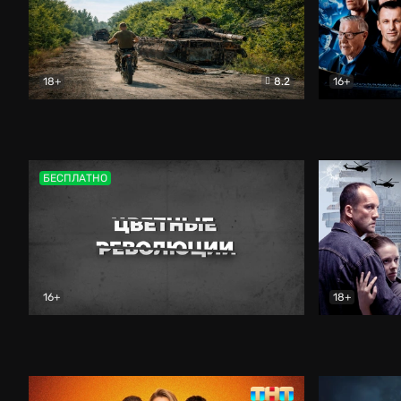
18+
8.2
16+
Дороги небесные
Документальный
Зенит навс
БЕСПЛАТНО
16+
18+
Цветные революции
Документальный
Возмездие