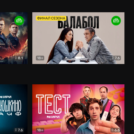
Дети перемен
Драма
ФИНАЛ СЕЗОНА
8.1
18+
7.6
тив
Балабол
Детектив
7.6
18+
6.6