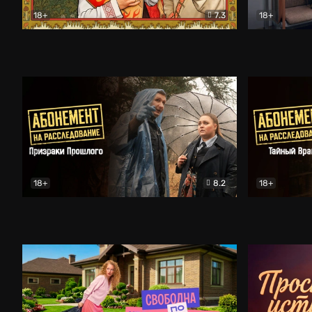
18+
7.3
18+
Очень древняя Русь
Комедия
Поколение 
18+
8.2
18+
Абонемент на расследование. Призраки прошлого
Абонемент 