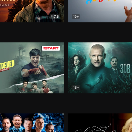
7.8
16+
стины
Драма
В круге добра
Документа
18+
ренер
Драма
Зов русалки
Детектив