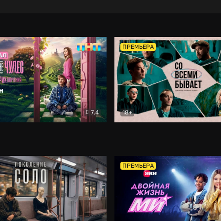
ПРЕМЬЕРА
7.4
18+
ране Чудес. Безумные приключения
Со всеми бывает
Фэнтези
Докумен
ПРЕМЬЕРА