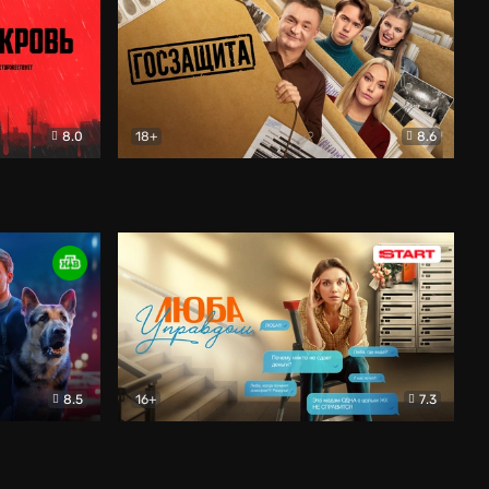
8.0
18+
8.6
вик
Госзащита
Комедия
8.5
16+
7.3
ектив
Люба Управдом
Комедия