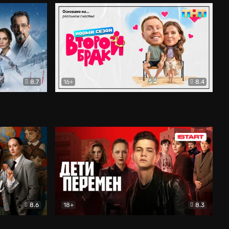
8.7
16+
8.4
ама
Второй брак
Комедия
8.6
18+
8.3