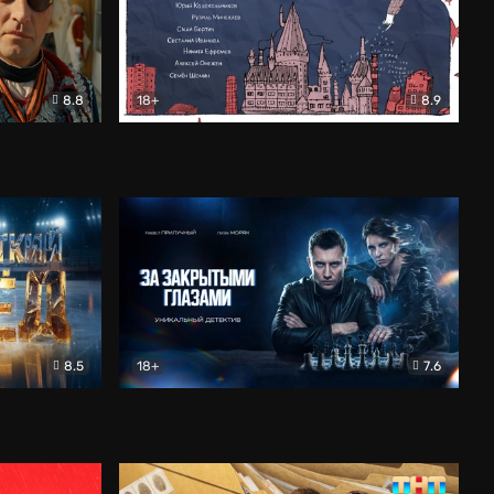
8.8
18+
8.9
ама
В «Хогвартс» я не попал
Документальный
8.5
18+
7.6
ьный
За закрытыми глазами
Детектив