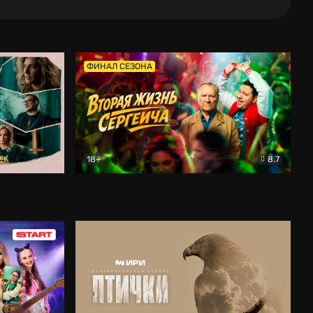
ФИНАЛ СЕЗОНА
18+
8.7
тальный
Вторая жизнь Сергеича
Комедия