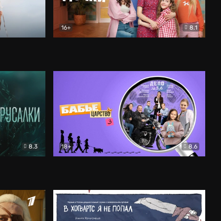
16+
8.1
льный
Папины дочки. Новые
Комедия
8.3
18+
8.6
Бабье царство
Детектив