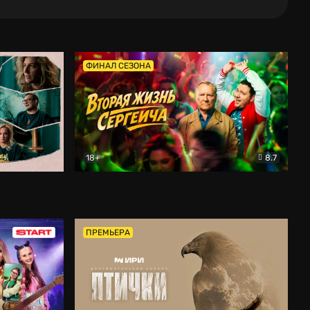
ФИНАЛ СЕЗОНА
18+
8.7
тальный
Вторая жизнь Сергеича
Комедия
ПРЕМЬЕРА