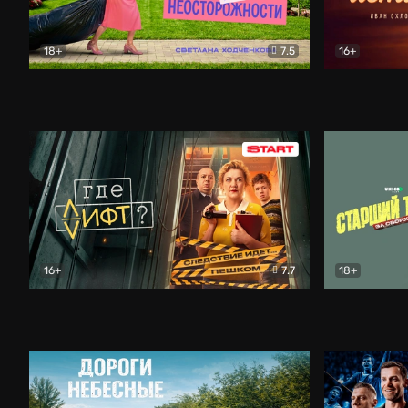
18+
7.5
16+
Свободна по неосторожности
Комедия
Простые и
16+
7.7
18+
Где лифт?
Комедия
Старший т