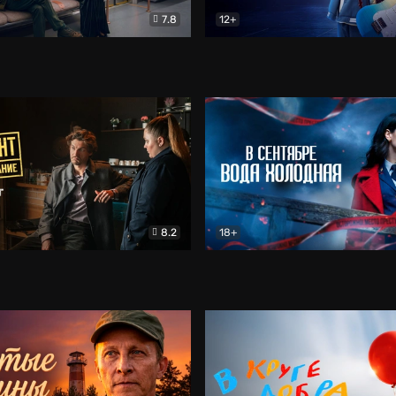
7.8
12+
Соло
Документальный
Двойная жизнь Ми
Комед
8.2
18+
на расследование. Тайный враг
Детектив
В сентябре вода холодная
Детектив