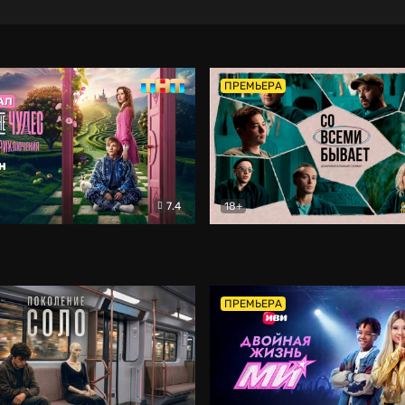
ПРЕМЬЕРА
7.4
18+
ране Чудес. Безумные приключения
Со всеми бывает
Фэнтези
Докумен
ПРЕМЬЕРА