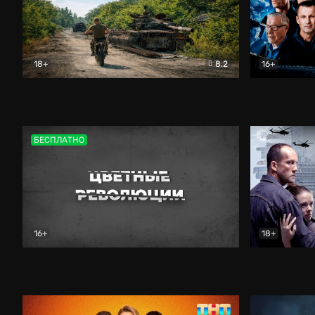
18+
8.2
16+
Дороги небесные
Документальный
Зенит навс
БЕСПЛАТНО
16+
18+
Цветные революции
Документальный
Возмездие