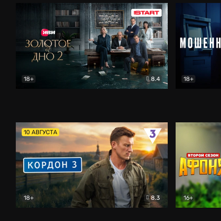
18+
8.4
18+
Золотое дно
Драма
Мошенник
10 АВГУСТА
18+
8.3
16+