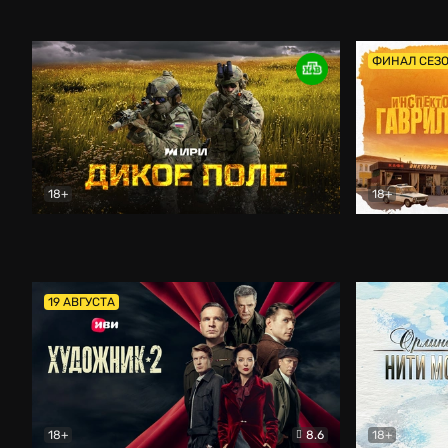
Кордон
Боевик
Афоня (202
ФИНАЛ СЕЗ
18+
18+
Дикое поле
Документальный
Инспектор 
19 АВГУСТА
18+
8.6
18+