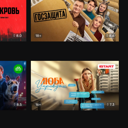
8.0
18+
8.6
вик
Госзащита
Комедия
8.5
16+
7.3
ектив
Люба Управдом
Комедия