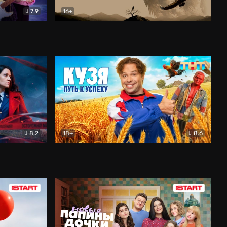
7.9
16+
ия
Птички
Документальный
8.2
18+
8.6
Детектив
Кузя. Путь к успеху
Комедия