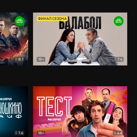
Дети перемен
Драма
ФИНАЛ СЕЗОНА
8.1
18+
7.6
тив
Балабол
Детектив
7.6
18+
6.6