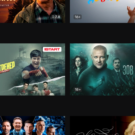
7.8
16+
стины
Драма
В круге добра
Документа
18+
ренер
Драма
Зов русалки
Детектив