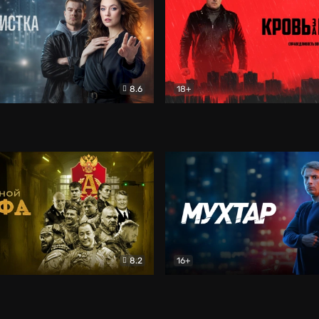
8.6
18+
ка
Детектив
Кровь за кровь (2026)
Бое
8.2
16+
«Альфа»
Боевик
Мухтар. Он вернулся
Дет