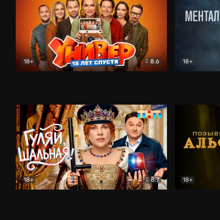
18+
8.6
18+
Универ. 15 лет спустя
Комедия
Менталист
18+
8.7
18+
Гуляй, шальная!
Комедия
Позывной 