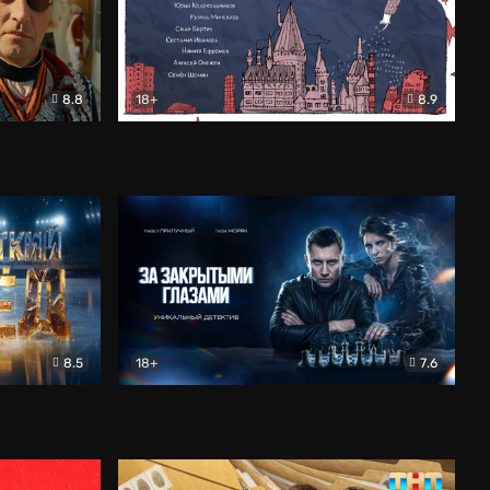
8.8
18+
8.9
ама
В «Хогвартс» я не попал
Документальный
8.5
18+
7.6
ьный
За закрытыми глазами
Детектив