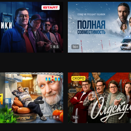
8.5
16+
и
Детектив
Полная совместимость
Др
СКОРО
8.4
16+