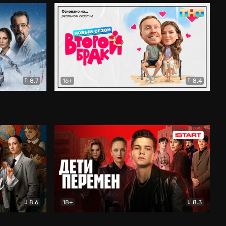
8.7
16+
8.4
ама
Второй брак
Комедия
8.6
18+
8.3