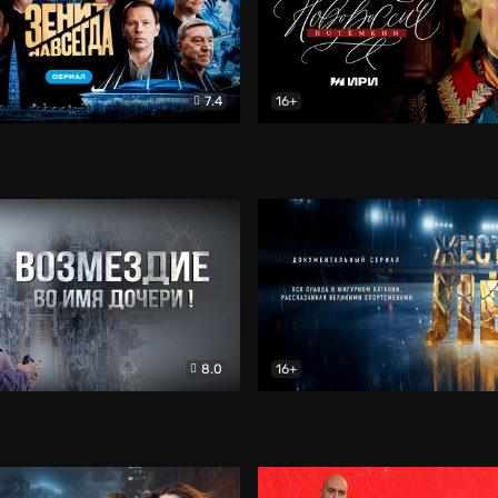
7.4
16+
егда. Сериал
Документальный
Новороссия. Потёмкин
Др
8.0
16+
Боевик
Жёсткий лёд
Документал