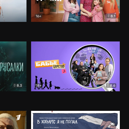
16+
8.1
льный
Папины дочки. Новые
Комедия
8.3
18+
8.6
Бабье царство
Детектив