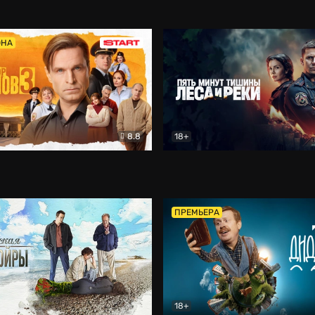
5)
Комедия
Олдскул
Комедия
ОНА
8.8
18+
Гаврилов
Комедия
Пять минут тишины
Детек
ПРЕМЬЕРА
18+