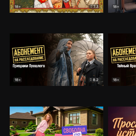
18+
7.3
18+
Очень древняя Русь
Комедия
Поколение 
18+
8.2
18+
Абонемент на расследование. Призраки прошлого
Абонемент 