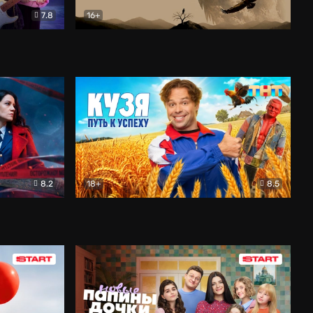
7.8
16+
ия
Птички
Документальный
8.2
18+
8.5
Детектив
Кузя. Путь к успеху
Комедия