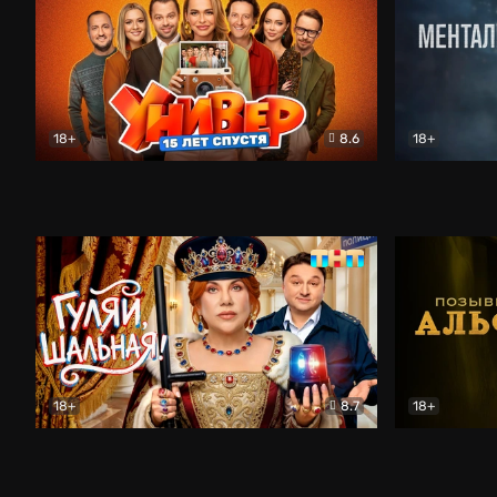
18+
8.6
18+
Универ. 15 лет спустя
Комедия
Менталист
18+
8.7
18+
Гуляй, шальная!
Комедия
Позывной 