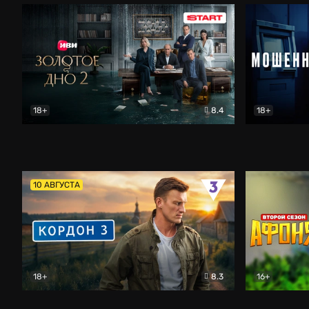
18+
8.4
18+
Золотое дно
Драма
Мошенник
10 АВГУСТА
18+
8.3
16+