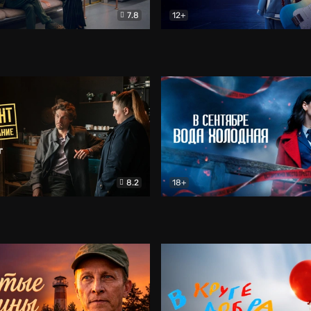
7.8
12+
Соло
Документальный
Двойная жизнь Ми
Комед
8.2
18+
на расследование. Тайный враг
Детектив
В сентябре вода холодная
Детектив