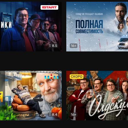
8.5
16+
и
Детектив
Полная совместимость
Др
СКОРО
8.4
16+