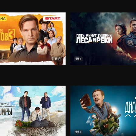
5)
Комедия
Олдскул
Комедия
ОНА
8.8
18+
Гаврилов
Комедия
Пять минут тишины
Детек
18+