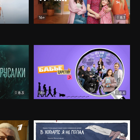
16+
8.1
льный
Папины дочки. Новые
Комедия
8.3
18+
8.6
Бабье царство
Детектив