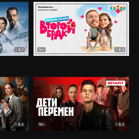
8.7
16+
8.4
ама
Второй брак
Комедия
8.6
18+
8.3