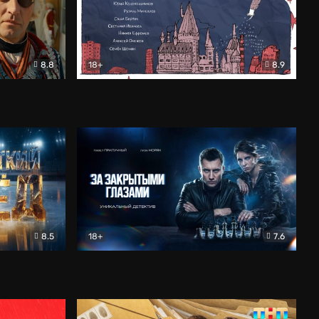
8.8
18+
8.9
ама
В «Хогвартс» я не попал
Документальный
8.5
18+
7.6
ьный
За закрытыми глазами
Детектив