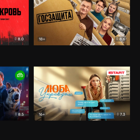
8.0
18+
8.6
вик
Госзащита
Комедия
8.5
16+
7.3
ектив
Люба Управдом
Комедия