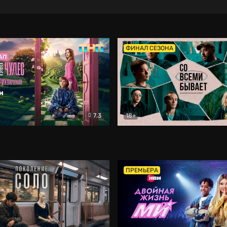
ФИНАЛ СЕЗОНА
7.3
18+
ране Чудес. Безумные приключения
Со всеми бывает
Фэнтези
Докумен
ПРЕМЬЕРА