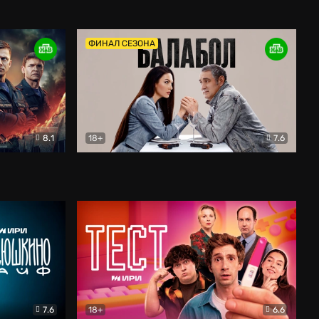
Дети перемен
Драма
ФИНАЛ СЕЗОНА
8.1
18+
7.6
тив
Балабол
Детектив
7.6
18+
6.6