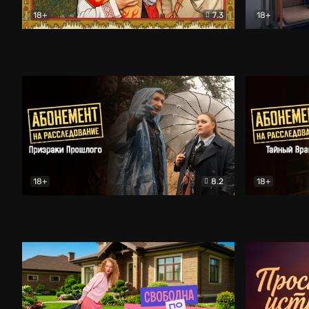
18+
7.3
18+
Очень древняя Русь
Комедия
Поколение 
18+
8.2
18+
Абонемент на расследование. Призраки прошлого
Абонемент 