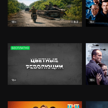
18+
8.2
16+
Дороги небесные
Документальный
Зенит навс
БЕСПЛАТНО
16+
18+
Цветные революции
Документальный
Возмездие