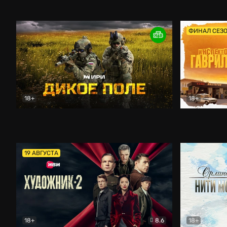
Кордон
Боевик
Афоня (202
ФИНАЛ СЕЗ
18+
18+
Дикое поле
Документальный
Инспектор 
19 АВГУСТА
18+
8.6
18+