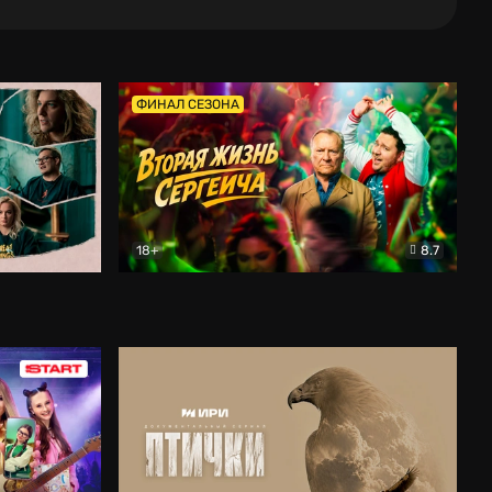
ФИНАЛ СЕЗОНА
18+
8.7
тальный
Вторая жизнь Сергеича
Комедия