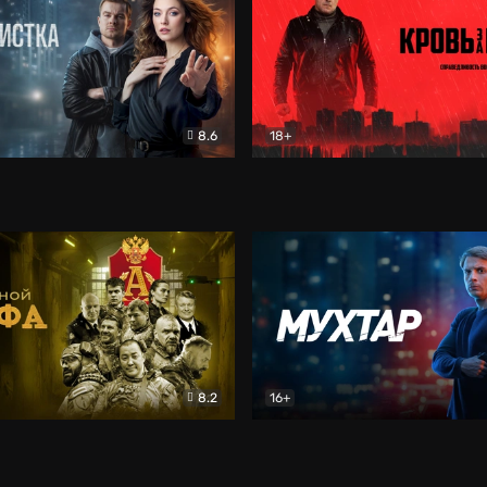
8.6
18+
ка
Детектив
Кровь за кровь (2026)
Бое
8.2
16+
«Альфа»
Боевик
Мухтар. Он вернулся
Дет