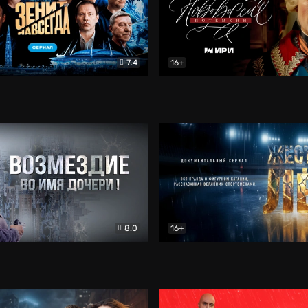
7.4
16+
егда. Сериал
Документальный
Новороссия. Потёмкин
Др
8.0
16+
Боевик
Жёсткий лёд
Документал