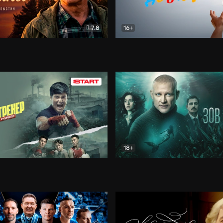
7.8
16+
стины
Драма
В круге добра
Документа
18+
ренер
Драма
Зов русалки
Детектив