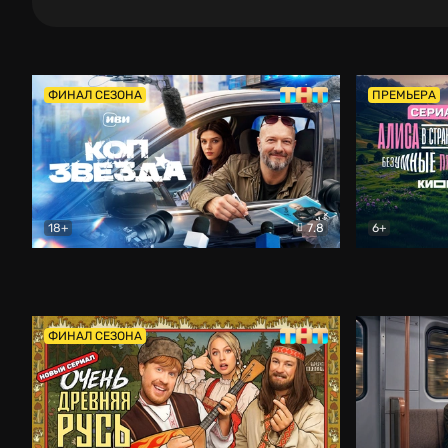
ФИНАЛ СЕЗОНА
ПРЕМЬЕРА
18+
7.8
6+
Коп-звезда
Комедия
Алиса в Ст
ФИНАЛ СЕЗОНА