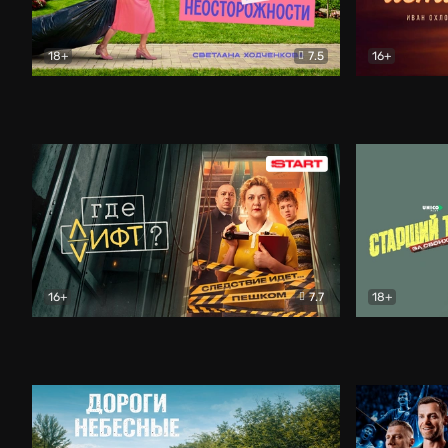
18+
7.5
16+
Свободна по неосторожности
Комедия
Простые и
16+
7.7
18+
Где лифт?
Комедия
Старший т