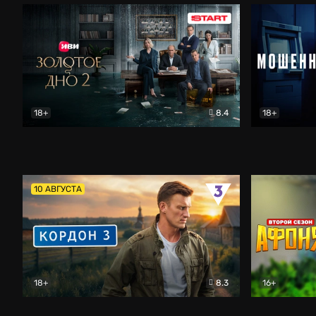
18+
8.4
18+
Золотое дно
Драма
Мошенник
10 АВГУСТА
18+
8.3
16+