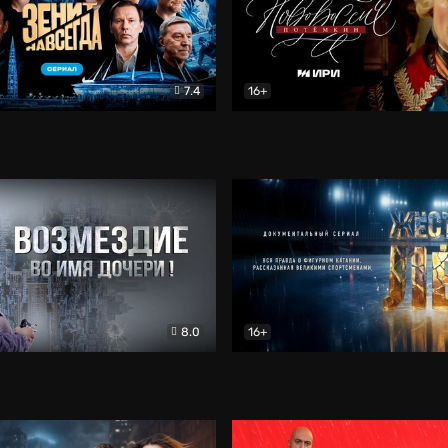
7.4
16+
егда. Сериал
Документальный
Новороссия. Потёмкин
Др
8.0
16+
Боевик
Жёсткий лёд
Документал