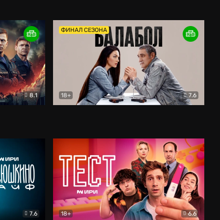
Дети перемен
Драма
ФИНАЛ СЕЗОНА
8.1
18+
7.6
тив
Балабол
Детектив
7.6
18+
6.6