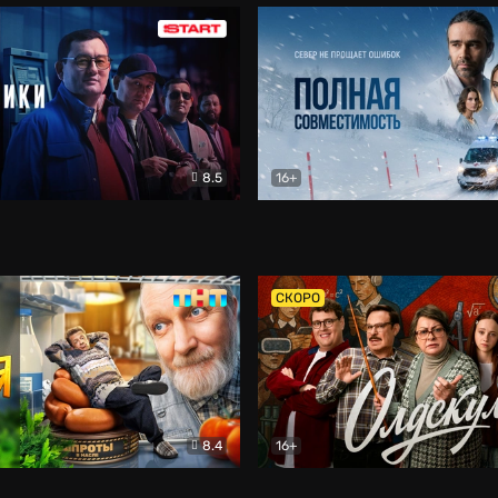
8.5
16+
и
Детектив
Полная совместимость
Др
СКОРО
8.4
16+