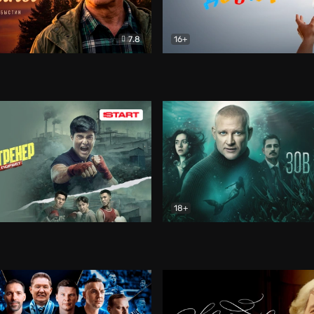
7.8
16+
стины
Драма
В круге добра
Документа
18+
ренер
Драма
Зов русалки
Детектив