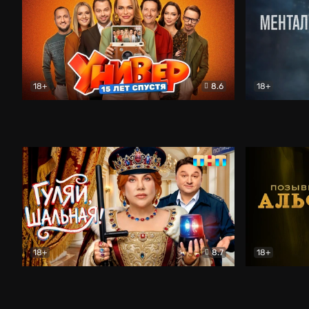
18+
8.6
18+
Универ. 15 лет спустя
Комедия
Менталист
18+
8.7
18+
Гуляй, шальная!
Комедия
Позывной 