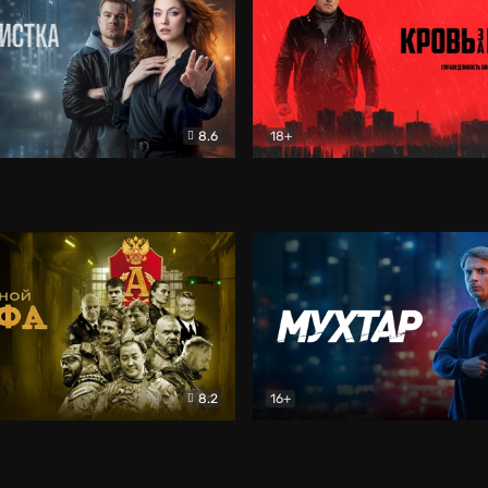
8.6
18+
ка
Детектив
Кровь за кровь (2026)
Бое
8.2
16+
«Альфа»
Боевик
Мухтар. Он вернулся
Дет