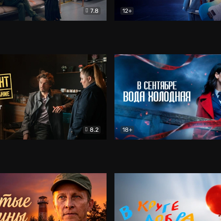
7.8
12+
Соло
Документальный
Двойная жизнь Ми
Комед
8.2
18+
на расследование. Тайный враг
Детектив
В сентябре вода холодная
Детектив