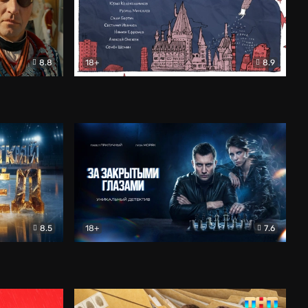
8.8
18+
8.9
ама
В «Хогвартс» я не попал
Документальный
8.5
18+
7.6
ьный
За закрытыми глазами
Детектив