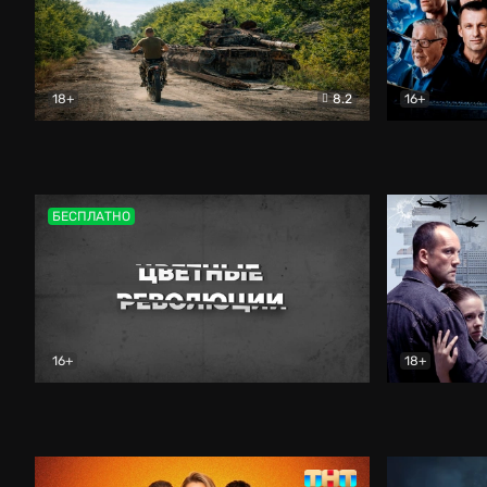
18+
8.2
16+
Дороги небесные
Документальный
Зенит навс
БЕСПЛАТНО
16+
18+
Цветные революции
Документальный
Возмездие