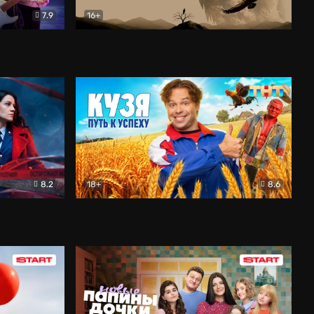
7.9
16+
ия
Птички
Документальный
8.2
18+
8.6
Детектив
Кузя. Путь к успеху
Комедия