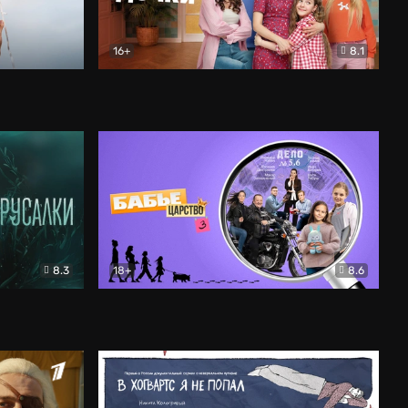
16+
8.1
льный
Папины дочки. Новые
Комедия
8.3
18+
8.6
Бабье царство
Детектив