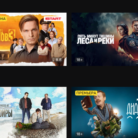
5)
Комедия
Олдскул
Комедия
ОНА
8.8
18+
Гаврилов
Комедия
Пять минут тишины
Детек
ПРЕМЬЕРА
18+