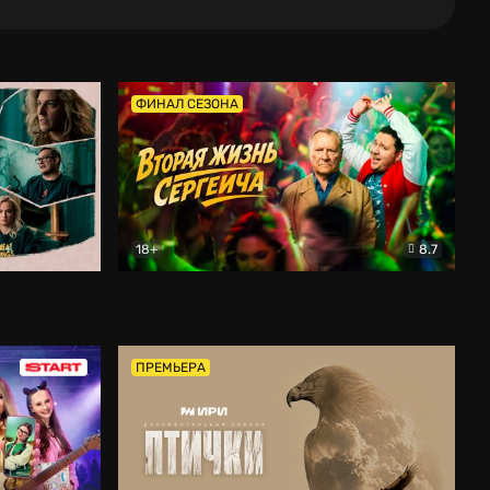
ФИНАЛ СЕЗОНА
18+
8.7
тальный
Вторая жизнь Сергеича
Комедия
ПРЕМЬЕРА