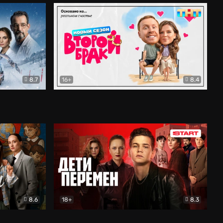
8.7
16+
8.4
ама
Второй брак
Комедия
8.6
18+
8.3