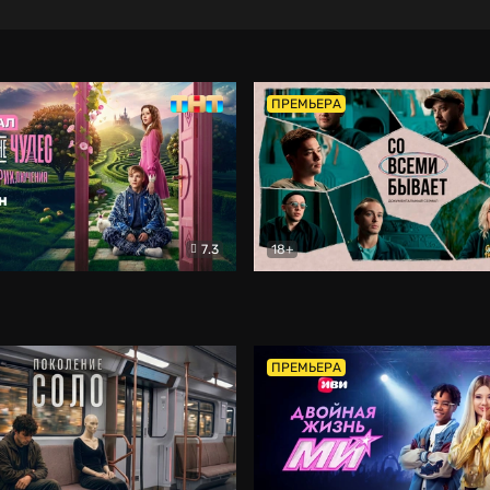
ПРЕМЬЕРА
7.3
18+
ране Чудес. Безумные приключения
Со всеми бывает
Фэнтези
Докумен
ПРЕМЬЕРА