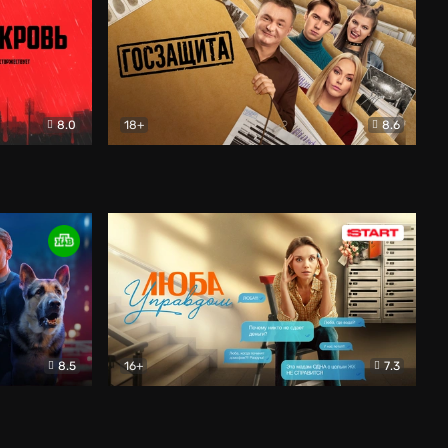
8.0
18+
8.6
вик
Госзащита
Комедия
8.5
16+
7.3
ектив
Люба Управдом
Комедия