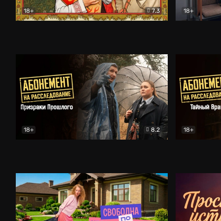
18+
7.3
18+
Очень древняя Русь
Комедия
Поколение 
18+
8.2
18+
Абонемент на расследование. Призраки прошлого
Абонемент 