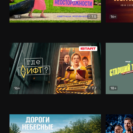
18+
7.5
16+
Свободна по неосторожности
Комедия
Простые и
16+
7.7
18+
Где лифт?
Комедия
Старший т