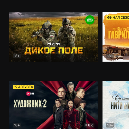
Кордон
Боевик
Афоня (202
ФИНАЛ СЕЗ
18+
18+
Дикое поле
Документальный
Инспектор 
19 АВГУСТА
18+
8.6
18+