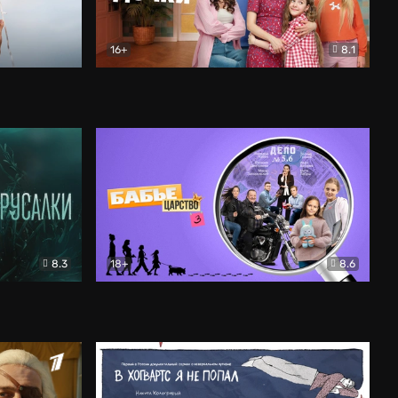
16+
8.1
льный
Папины дочки. Новые
Комедия
8.3
18+
8.6
Бабье царство
Детектив