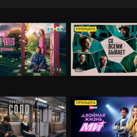
ПРЕМЬЕРА
7.4
18+
ране Чудес. Безумные приключения
Со всеми бывает
Фэнтези
Докумен
ПРЕМЬЕРА