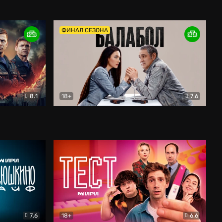
Дети перемен
Драма
ФИНАЛ СЕЗОНА
8.1
18+
7.6
тив
Балабол
Детектив
7.6
18+
6.6