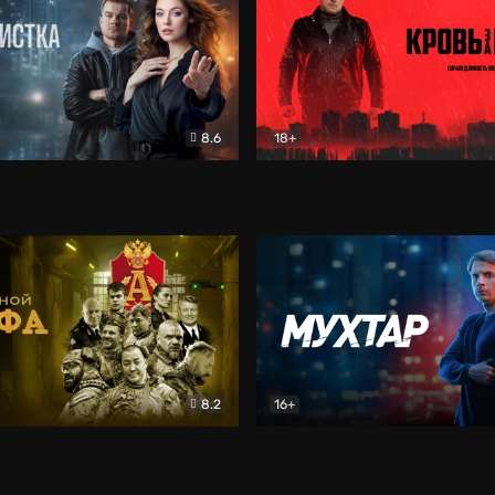
8.6
18+
ка
Детектив
Кровь за кровь (2026)
Бое
8.2
16+
«Альфа»
Боевик
Мухтар. Он вернулся
Дет