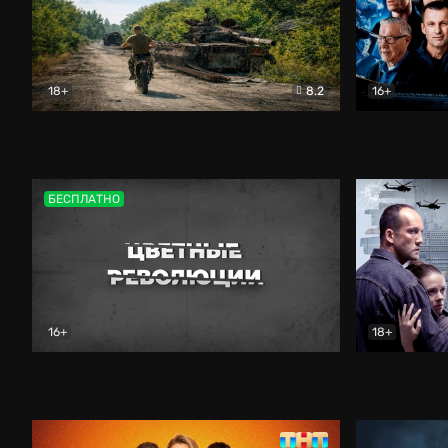
18+
8.2
16+
Дороги небесные
Документальный
Зенит навс
БЕСПЛАТНО
16+
18+
Цветные революции
Документальный
Возмездие