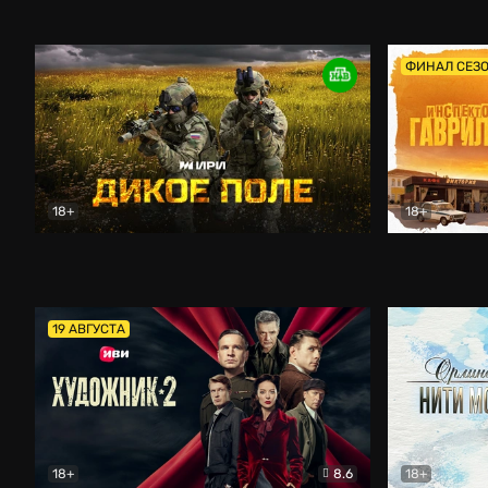
Кордон
Боевик
Афоня (202
ФИНАЛ СЕЗ
18+
18+
Дикое поле
Документальный
Инспектор 
19 АВГУСТА
18+
8.6
18+