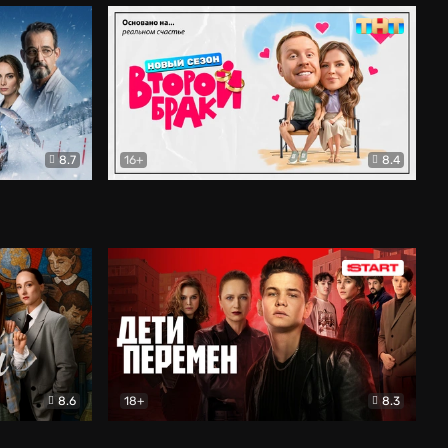
8.7
16+
8.4
ама
Второй брак
Комедия
8.6
18+
8.3