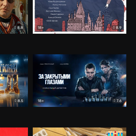
8.8
18+
8.9
ама
В «Хогвартс» я не попал
Документальный
8.5
18+
7.6
ьный
За закрытыми глазами
Детектив