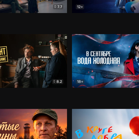
7.7
12+
Соло
Документальный
Двойная жизнь Ми
Комед
8.2
18+
на расследование. Тайный враг
Детектив
В сентябре вода холодная
Детектив