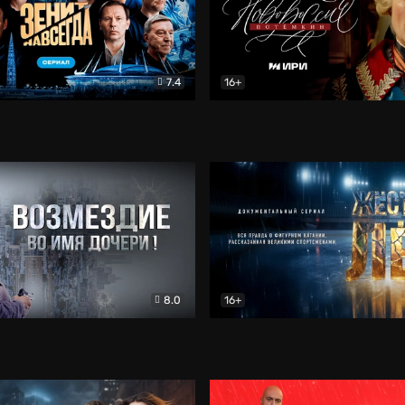
7.4
16+
егда. Сериал
Документальный
Новороссия. Потёмкин
Др
8.0
16+
Боевик
Жёсткий лёд
Документал