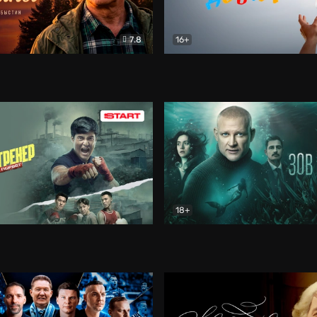
7.8
16+
стины
Драма
В круге добра
Документа
18+
ренер
Драма
Зов русалки
Детектив