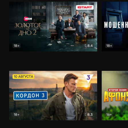
18+
8.4
18+
Золотое дно
Драма
Мошенник
10 АВГУСТА
18+
8.3
16+