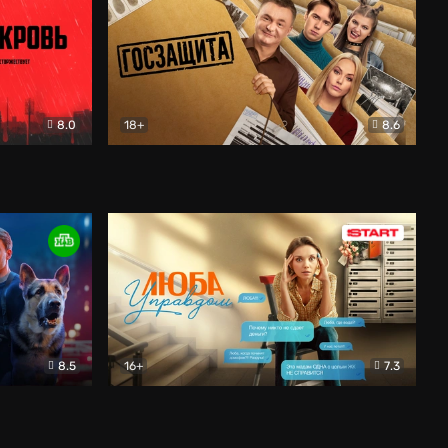
8.0
18+
8.6
вик
Госзащита
Комедия
8.5
16+
7.3
ектив
Люба Управдом
Комедия