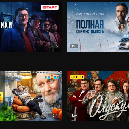
8.5
16+
и
Детектив
Полная совместимость
Др
СКОРО
8.4
16+