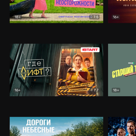
18+
7.5
16+
Свободна по неосторожности
Комедия
Простые и
16+
7.7
18+
Где лифт?
Комедия
Старший т