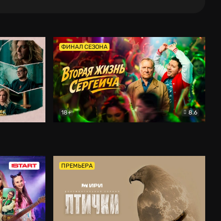
ФИНАЛ СЕЗОНА
18+
8.6
тальный
Вторая жизнь Сергеича
Комедия
ПРЕМЬЕРА