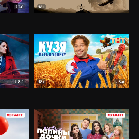
7.8
16+
ия
Птички
Документальный
8.2
18+
8.6
Детектив
Кузя. Путь к успеху
Комедия