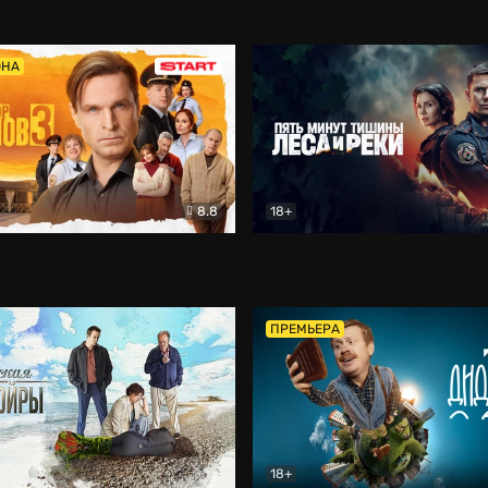
5)
Комедия
Олдскул
Комедия
ОНА
8.8
18+
Гаврилов
Комедия
Пять минут тишины
Детек
ПРЕМЬЕРА
18+