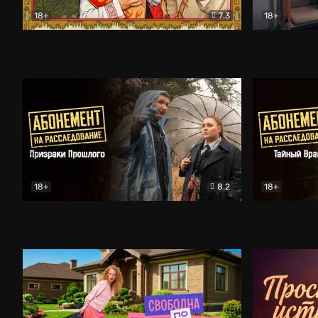
18+
7.3
18+
Очень древняя Русь
Комедия
Поколение 
18+
8.2
18+
Абонемент на расследование. Призраки прошлого
Абонемент 