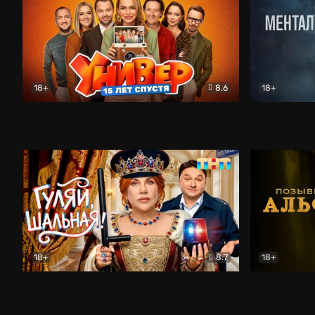
18+
8.6
18+
Универ. 15 лет спустя
Комедия
Менталист
18+
8.7
18+
Гуляй, шальная!
Комедия
Позывной 