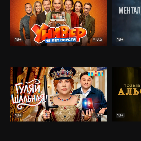
18+
8.6
18+
Универ. 15 лет спустя
Комедия
Менталист
18+
8.7
18+
Гуляй, шальная!
Комедия
Позывной 