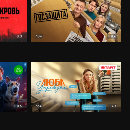
8.0
18+
8.6
вик
Госзащита
Комедия
8.5
16+
7.3
ектив
Люба Управдом
Комедия