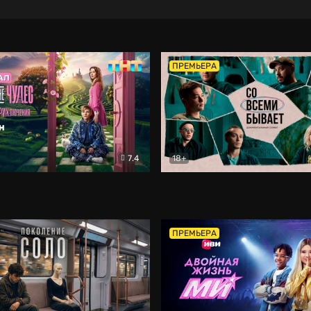
ПРЕМЬЕРА
7.4
18+
ране Чудес. Безумные приключения
Со всеми бывает
Фэнтези
Докумен
ПРЕМЬЕРА