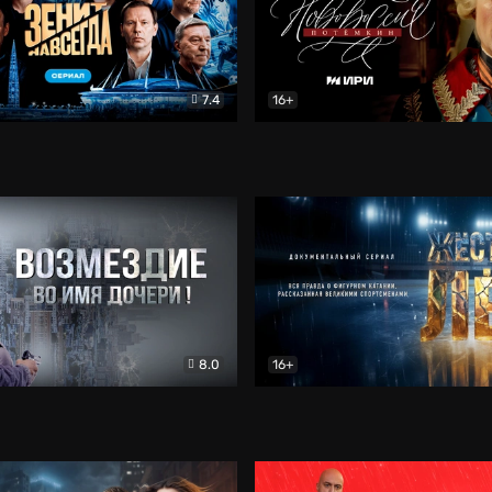
7.4
16+
егда. Сериал
Документальный
Новороссия. Потёмкин
Др
8.0
16+
Боевик
Жёсткий лёд
Документал