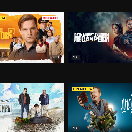
5)
Комедия
Олдскул
Комедия
ОНА
8.8
18+
Гаврилов
Комедия
Пять минут тишины
Детек
ПРЕМЬЕРА
18+