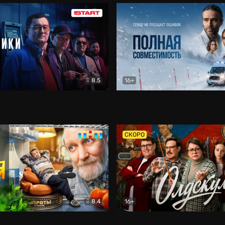
8.5
16+
и
Детектив
Полная совместимость
Др
СКОРО
8.4
16+