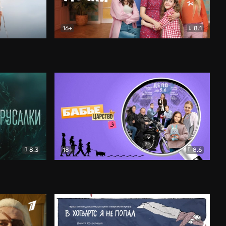
16+
8.1
льный
Папины дочки. Новые
Комедия
8.3
18+
8.6
Бабье царство
Детектив