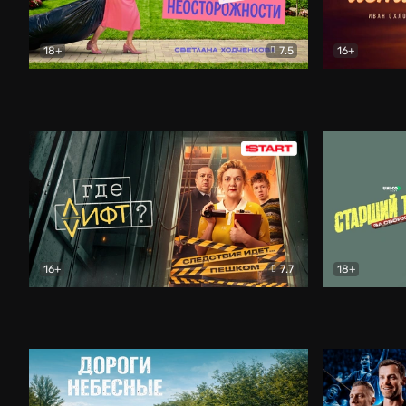
18+
7.5
16+
Свободна по неосторожности
Комедия
Простые и
16+
7.7
18+
Где лифт?
Комедия
Старший т