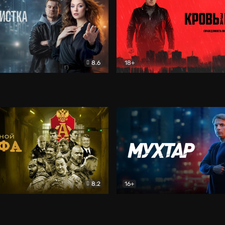
8.6
18+
ка
Детектив
Кровь за кровь (2026)
Бое
8.2
16+
«Альфа»
Боевик
Мухтар. Он вернулся
Дет