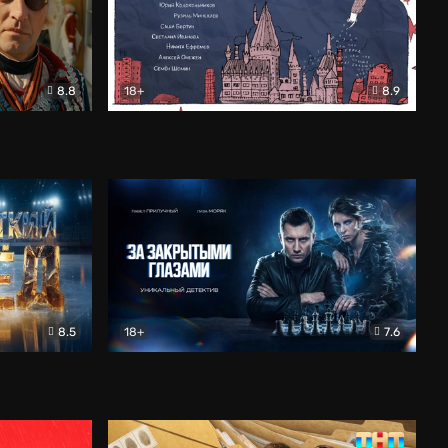
8.8
18+
8.9
ама
В «Хогвартс» я не попал
Документальный
8.5
18+
7.6
ьный
За закрытыми глазами
Детектив