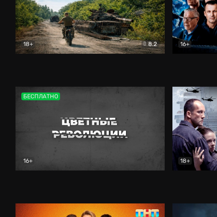
18+
8.2
16+
Дороги небесные
Документальный
Зенит навс
БЕСПЛАТНО
16+
18+
Цветные революции
Документальный
Возмездие