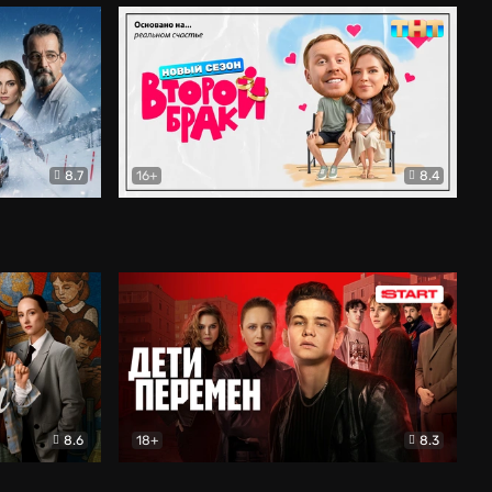
8.7
16+
8.4
ама
Второй брак
Комедия
8.6
18+
8.3