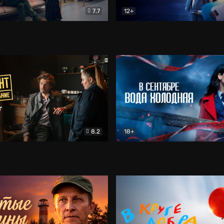
7.7
12+
Соло
Документальный
Двойная жизнь Ми
Комед
8.2
18+
на расследование. Тайный враг
Детектив
В сентябре вода холодная
Детектив