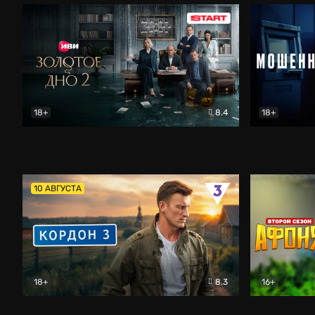
18+
8.4
18+
Золотое дно
Драма
Мошенник
10 АВГУСТА
18+
8.3
16+