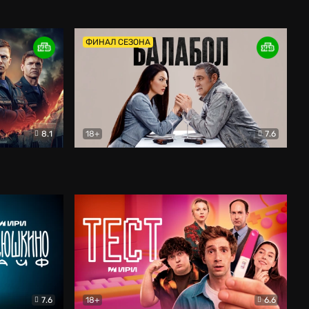
Дети перемен
Драма
ФИНАЛ СЕЗОНА
8.1
18+
7.6
тив
Балабол
Детектив
7.6
18+
6.6