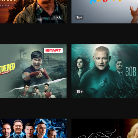
7.8
16+
стины
Драма
В круге добра
Документа
18+
ренер
Драма
Зов русалки
Детектив