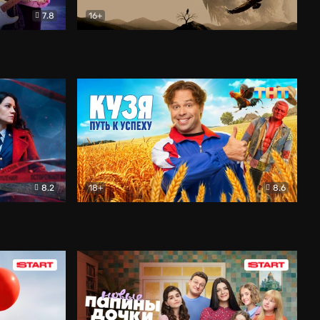
7.8
16+
ия
Птички
Документальный
8.2
18+
8.6
Детектив
Кузя. Путь к успеху
Комедия