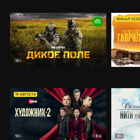
Кордон
Боевик
Афоня (202
ФИНАЛ СЕЗ
18+
18+
Дикое поле
Документальный
Инспектор 
19 АВГУСТА
18+
8.6
18+