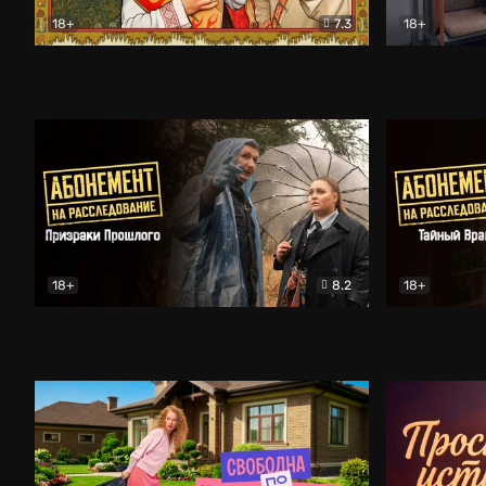
18+
7.3
18+
Очень древняя Русь
Комедия
Поколение 
18+
8.2
18+
Абонемент на расследование. Призраки прошлого
Абонемент 