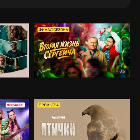
ФИНАЛ СЕЗОНА
18+
8.6
тальный
Вторая жизнь Сергеича
Комедия
ПРЕМЬЕРА