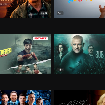
7.8
16+
стины
Драма
В круге добра
Документа
18+
ренер
Драма
Зов русалки
Детектив