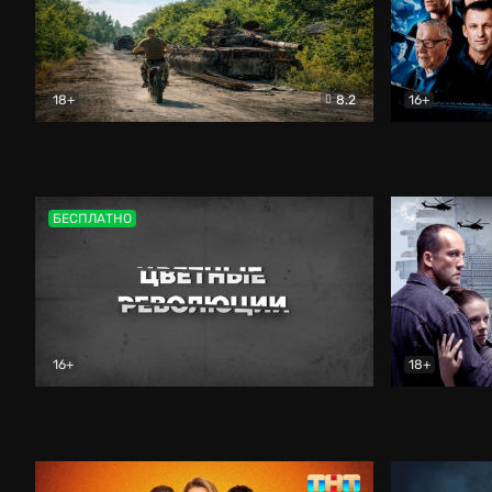
18+
8.2
16+
Дороги небесные
Документальный
Зенит навс
БЕСПЛАТНО
16+
18+
Цветные революции
Документальный
Возмездие