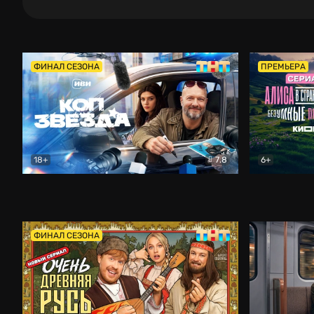
ФИНАЛ СЕЗОНА
ПРЕМЬЕРА
18+
7.8
6+
Коп-звезда
Комедия
Алиса в Ст
ФИНАЛ СЕЗОНА