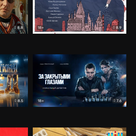
8.8
18+
8.9
ама
В «Хогвартс» я не попал
Документальный
8.5
18+
7.6
ьный
За закрытыми глазами
Детектив