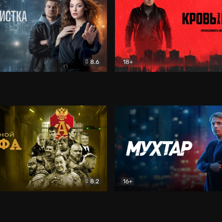
8.6
18+
ка
Детектив
Кровь за кровь (2026)
Бое
8.2
16+
«Альфа»
Боевик
Мухтар. Он вернулся
Дет