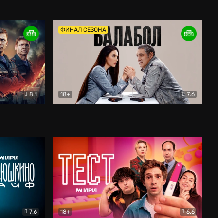
Дети перемен
Драма
ФИНАЛ СЕЗОНА
8.1
18+
7.6
тив
Балабол
Детектив
7.6
18+
6.6