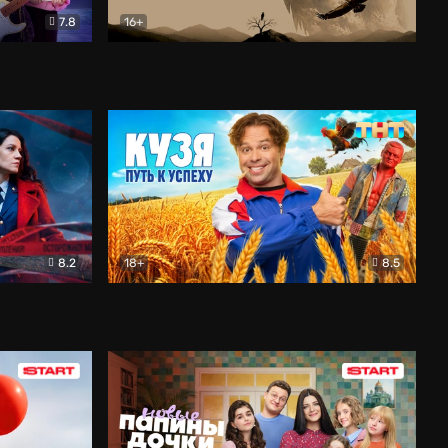
7.8
16+
ия
Птички
Документальный
8.2
18+
8.5
Детектив
Кузя. Путь к успеху
Комедия