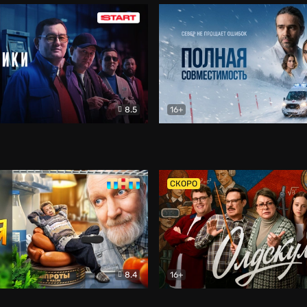
8.5
16+
и
Детектив
Полная совместимость
Др
СКОРО
8.4
16+