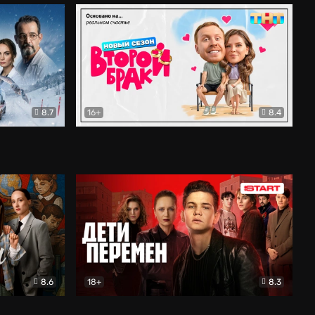
8.7
16+
8.4
ама
Второй брак
Комедия
8.6
18+
8.3