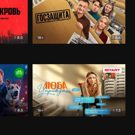
8.0
18+
8.6
вик
Госзащита
Комедия
8.5
16+
7.3
ектив
Люба Управдом
Комедия