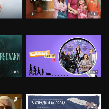
16+
8.1
льный
Папины дочки. Новые
Комедия
8.3
18+
8.6
Бабье царство
Детектив