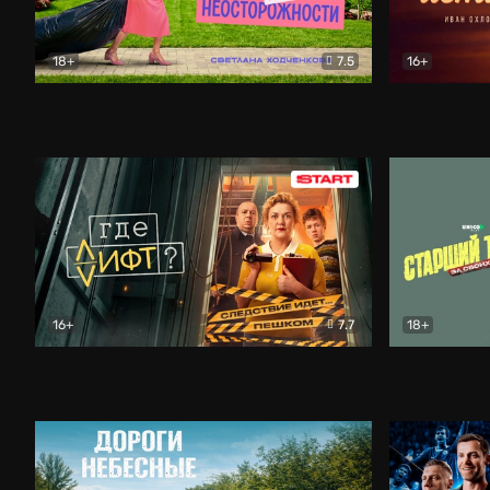
18+
7.5
16+
Свободна по неосторожности
Комедия
Простые и
16+
7.7
18+
Где лифт?
Комедия
Старший т