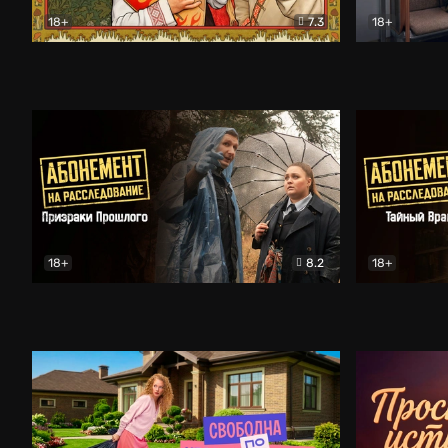
18+
7.3
18+
Очень древняя Русь
Комедия
Поколение 
18+
8.2
18+
Абонемент на расследование. Призраки прошлого
Абонемент 