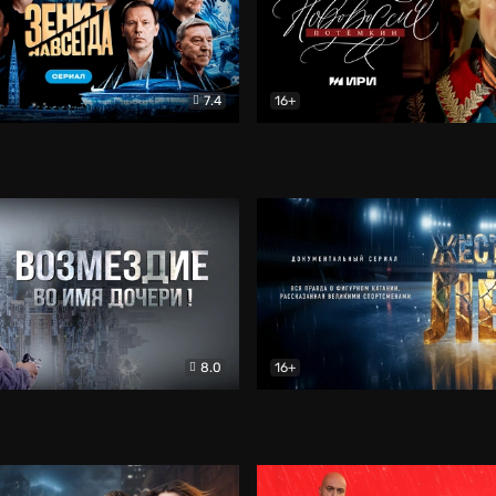
7.4
16+
егда. Сериал
Документальный
Новороссия. Потёмкин
Др
8.0
16+
Боевик
Жёсткий лёд
Документал