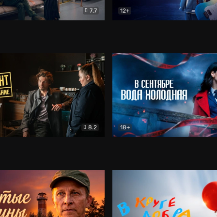
7.7
12+
Соло
Документальный
Двойная жизнь Ми
Комед
8.2
18+
на расследование. Тайный враг
Детектив
В сентябре вода холодная
Детектив