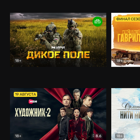
Кордон
Боевик
Афоня (202
ФИНАЛ СЕЗ
18+
18+
Дикое поле
Документальный
Инспектор 
19 АВГУСТА
18+
8.6
18+