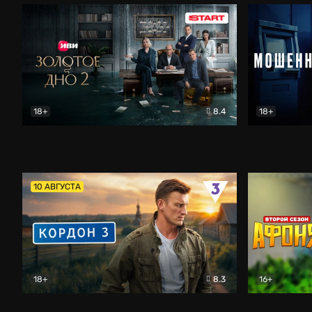
18+
8.4
18+
Золотое дно
Драма
Мошенник
10 АВГУСТА
18+
8.3
16+