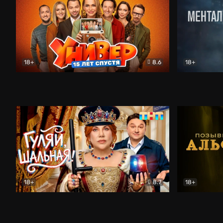
18+
8.6
18+
Универ. 15 лет спустя
Комедия
Менталист
18+
8.7
18+
Гуляй, шальная!
Комедия
Позывной 