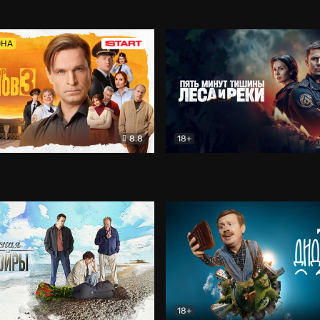
5)
Комедия
Олдскул
Комедия
ОНА
8.8
18+
Гаврилов
Комедия
Пять минут тишины
Детек
18+