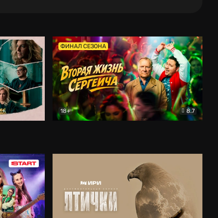
ФИНАЛ СЕЗОНА
18+
8.7
тальный
Вторая жизнь Сергеича
Комедия