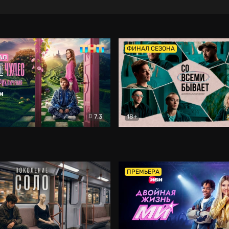
ФИНАЛ СЕЗОНА
7.3
18+
ране Чудес. Безумные приключения
Со всеми бывает
Фэнтези
Докумен
ПРЕМЬЕРА