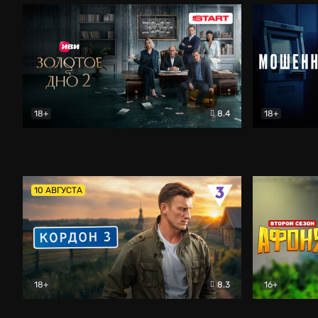
18+
8.4
18+
Золотое дно
Драма
Мошенник
10 АВГУСТА
18+
8.3
16+