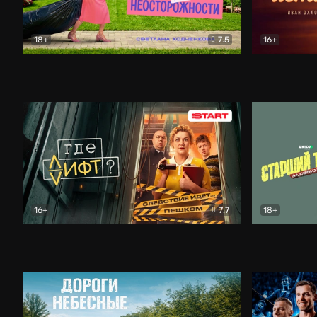
18+
7.5
16+
Свободна по неосторожности
Комедия
Простые и
16+
7.7
18+
Где лифт?
Комедия
Старший т