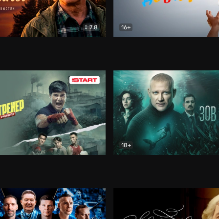
7.8
16+
стины
Драма
В круге добра
Документа
18+
ренер
Драма
Зов русалки
Детектив