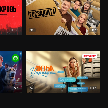
8.0
18+
8.6
вик
Госзащита
Комедия
8.5
16+
7.3
ектив
Люба Управдом
Комедия