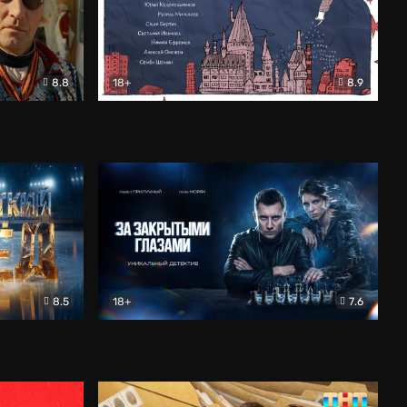
8.8
18+
8.9
ама
В «Хогвартс» я не попал
Документальный
8.5
18+
7.6
ьный
За закрытыми глазами
Детектив