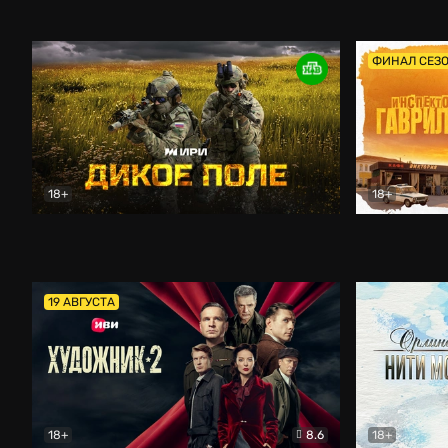
Кордон
Боевик
Афоня (202
ФИНАЛ СЕЗ
18+
18+
Дикое поле
Документальный
Инспектор 
19 АВГУСТА
18+
8.6
18+