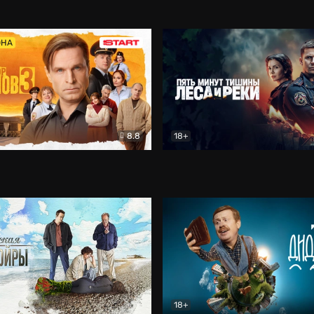
5)
Комедия
Олдскул
Комедия
ОНА
8.8
18+
Гаврилов
Комедия
Пять минут тишины
Детек
18+