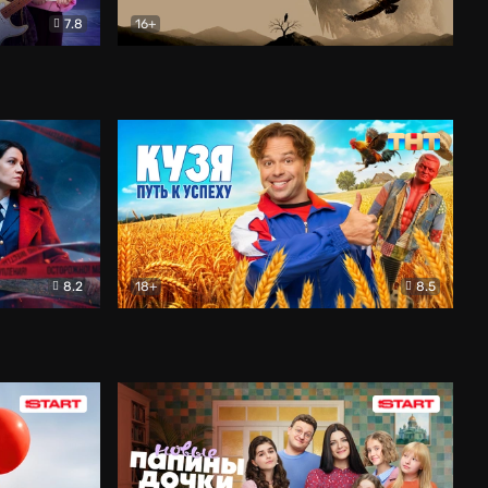
7.8
16+
ия
Птички
Документальный
8.2
18+
8.5
Детектив
Кузя. Путь к успеху
Комедия