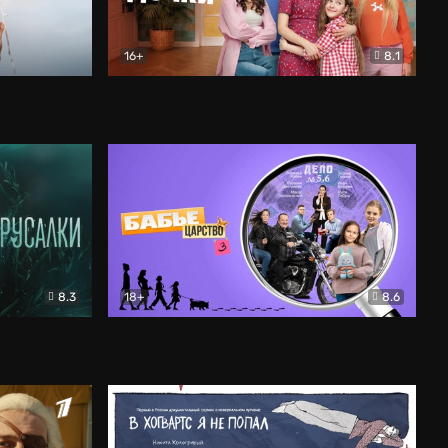
16+
8.1
льный
Папины дочки. Новые
Комедия
8.3
18+
8.6
Бабье царство
Детектив