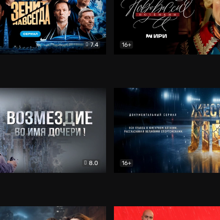
7.4
16+
егда. Сериал
Документальный
Новороссия. Потёмкин
Др
8.0
16+
Боевик
Жёсткий лёд
Документал