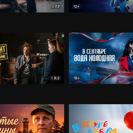
7.7
12+
Соло
Документальный
Двойная жизнь Ми
Комед
8.2
18+
на расследование. Тайный враг
Детектив
В сентябре вода холодная
Детектив