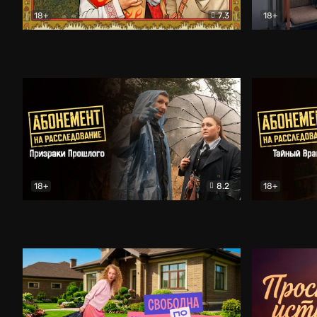
18+
7.3
18+
Очень древняя Русь
Комедия
Поколение 
18+
8.2
18+
Абонемент на расследование. Призраки прошлого
Абонемент 