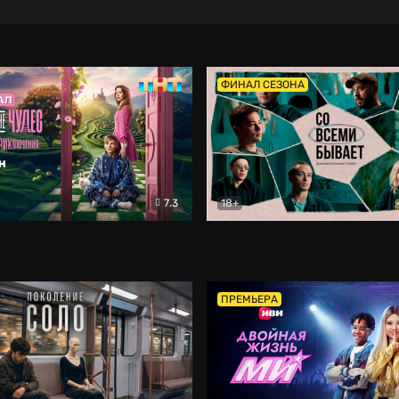
ФИНАЛ СЕЗОНА
7.3
18+
ране Чудес. Безумные приключения
Со всеми бывает
Фэнтези
Докумен
ПРЕМЬЕРА