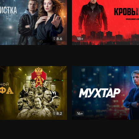
8.6
18+
ка
Детектив
Кровь за кровь (2026)
Бое
8.2
16+
«Альфа»
Боевик
Мухтар. Он вернулся
Дет