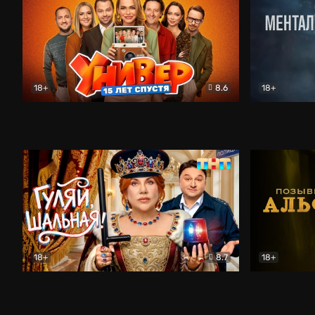
18+
8.6
18+
Универ. 15 лет спустя
Комедия
Менталист
18+
8.7
18+
Гуляй, шальная!
Комедия
Позывной 