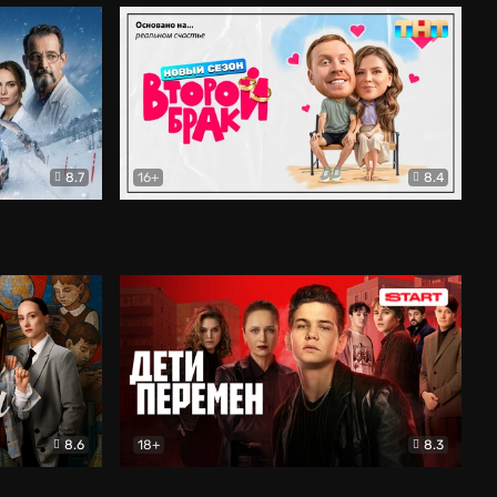
8.7
16+
8.4
ама
Второй брак
Комедия
8.6
18+
8.3