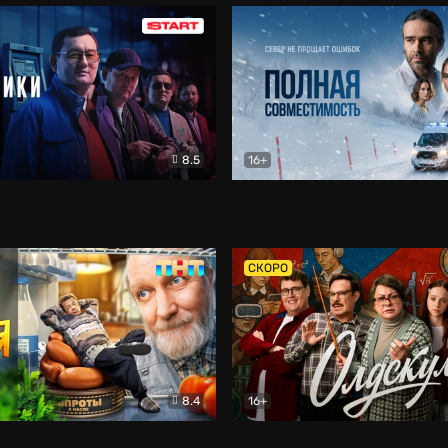
8.5
16+
и
Детектив
Полная совместимость
Др
СКОРО
8.4
16+