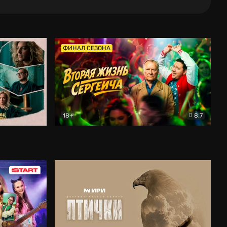
ФИНАЛ СЕЗОНА
18+
8.7
тальный
Вторая жизнь Сергеича
Комедия