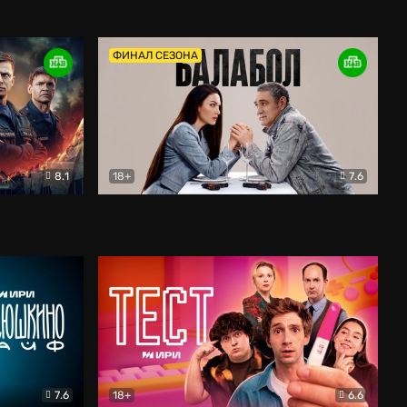
Дети перемен
Драма
ФИНАЛ СЕЗОНА
8.1
18+
7.6
тив
Балабол
Детектив
7.6
18+
6.6