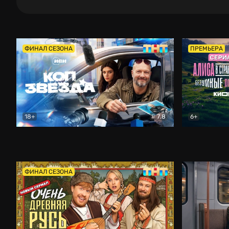
ФИНАЛ СЕЗОНА
ПРЕМЬЕРА
18+
7.8
6+
Коп-звезда
Комедия
Алиса в Ст
ФИНАЛ СЕЗОНА