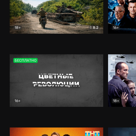
18+
8.2
16+
Дороги небесные
Документальный
Зенит навс
БЕСПЛАТНО
16+
18+
Цветные революции
Документальный
Возмездие