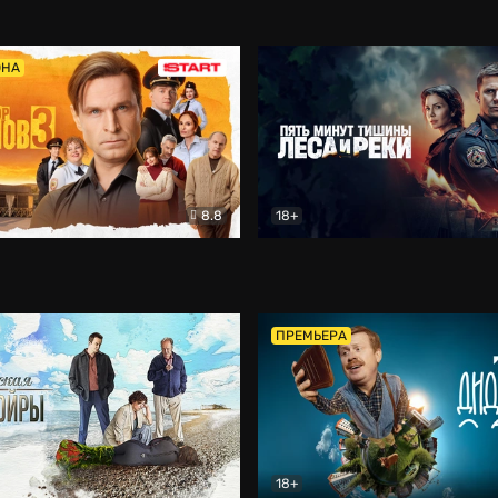
5)
Комедия
Олдскул
Комедия
ОНА
8.8
18+
Гаврилов
Комедия
Пять минут тишины
Детек
ПРЕМЬЕРА
18+