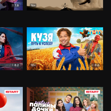
7.8
16+
ия
Птички
Документальный
8.2
18+
8.6
Детектив
Кузя. Путь к успеху
Комедия