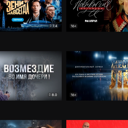
7.4
16+
егда. Сериал
Документальный
Новороссия. Потёмкин
Др
8.0
16+
Боевик
Жёсткий лёд
Документал