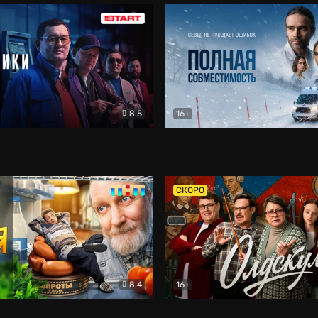
8.5
16+
и
Детектив
Полная совместимость
Др
СКОРО
8.4
16+