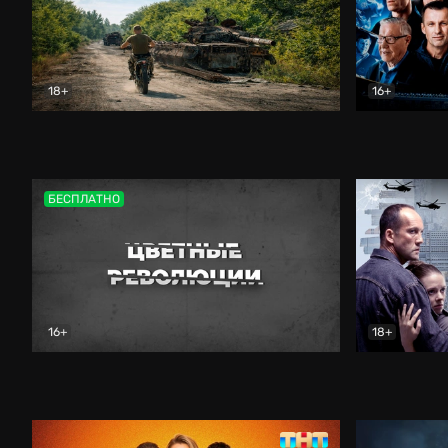
18+
16+
Дороги небесные
Документальный
Зенит навс
БЕСПЛАТНО
16+
18+
Цветные революции
Документальный
Возмездие