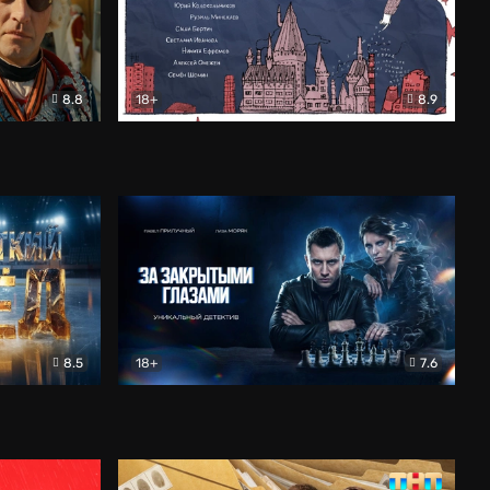
8.8
18+
8.9
ама
В «Хогвартс» я не попал
Документальный
8.5
18+
7.6
ьный
За закрытыми глазами
Детектив