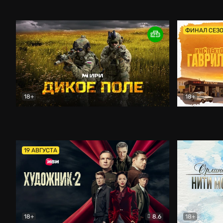
Кордон
Боевик
Афоня (202
ФИНАЛ СЕЗ
18+
18+
Дикое поле
Документальный
Инспектор 
19 АВГУСТА
18+
8.6
18+