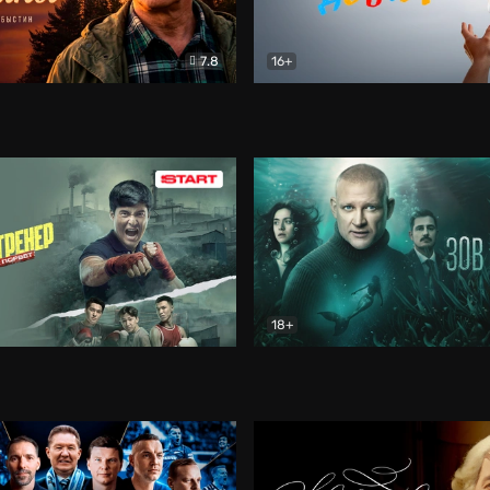
7.8
16+
стины
Драма
В круге добра
Документа
18+
ренер
Драма
Зов русалки
Детектив