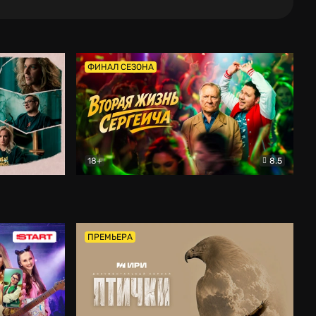
ФИНАЛ СЕЗОНА
18+
8.5
тальный
Вторая жизнь Сергеича
Комедия
ПРЕМЬЕРА