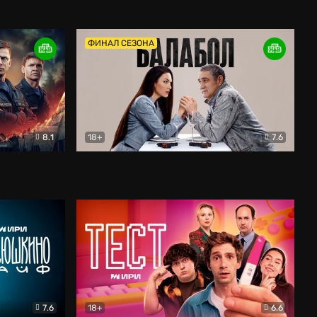
Дети перемен
Драма
ФИНАЛ СЕЗОНА
8.1
18+
7.6
тив
Балабол
Детектив
7.6
18+
6.6