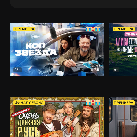
ПРЕМЬЕРА
ПРЕМЬЕРА
18+
7.5
6+
Коп-звезда
Комедия
Алиса в Ст
ФИНАЛ СЕЗОНА
ПРЕМЬЕРА