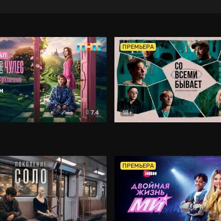
ПРЕМЬЕРА
7.4
18+
ране Чудес. Безумные приключения
Со всеми бывает
Фэнтези
Докумен
ПРЕМЬЕРА