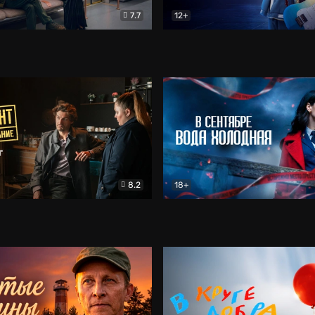
7.7
12+
Соло
Документальный
Двойная жизнь Ми
Комед
8.2
18+
на расследование. Тайный враг
Детектив
В сентябре вода холодная
Детектив