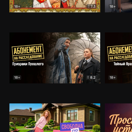
18+
7.3
18+
Очень древняя Русь
Комедия
Поколение 
18+
8.2
18+
Абонемент на расследование. Призраки прошлого
Абонемент 