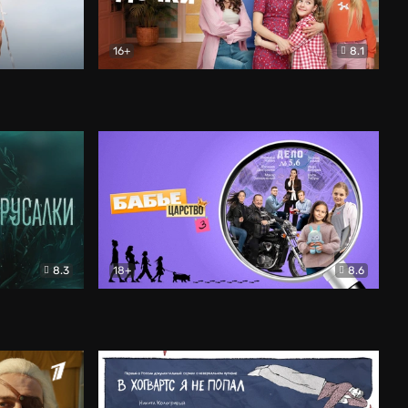
16+
8.1
льный
Папины дочки. Новые
Комедия
8.3
18+
8.6
Бабье царство
Детектив