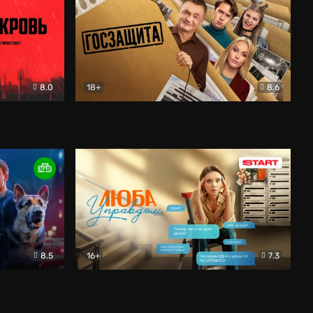
8.0
18+
8.6
вик
Госзащита
Комедия
8.5
16+
7.3
ектив
Люба Управдом
Комедия