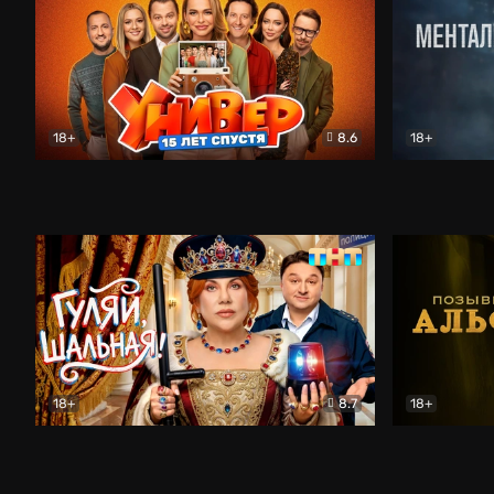
18+
8.6
18+
Универ. 15 лет спустя
Комедия
Менталист
18+
8.7
18+
Гуляй, шальная!
Комедия
Позывной 