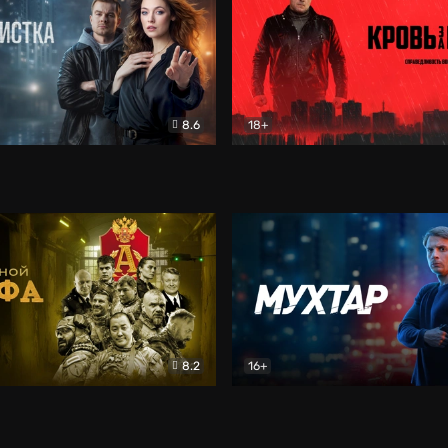
8.6
18+
ка
Детектив
Кровь за кровь (2026)
Бое
8.2
16+
«Альфа»
Боевик
Мухтар. Он вернулся
Дет