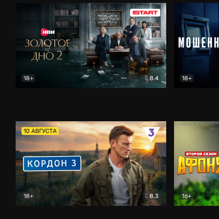
18+
8.4
18+
Золотое дно
Драма
Мошенник
10 АВГУСТА
18+
8.3
16+