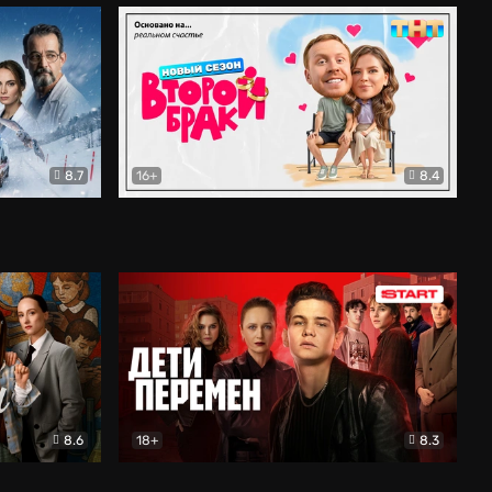
8.7
16+
8.4
ама
Второй брак
Комедия
8.6
18+
8.3