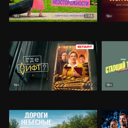
18+
7.5
16+
Свободна по неосторожности
Комедия
Простые и
16+
7.7
18+
Где лифт?
Комедия
Старший т