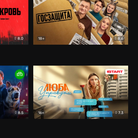
8.0
18+
8.6
вик
Госзащита
Комедия
8.5
16+
7.3
ектив
Люба Управдом
Комедия