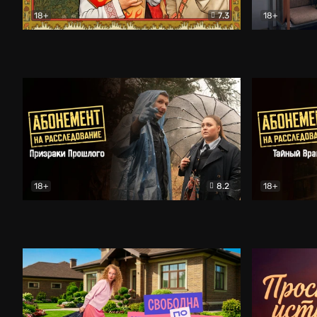
18+
7.3
18+
Очень древняя Русь
Комедия
Поколение 
18+
8.2
18+
Абонемент на расследование. Призраки прошлого
Абонемент 