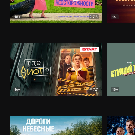
18+
7.5
16+
Свободна по неосторожности
Комедия
Простые и
16+
7.7
18+
Где лифт?
Комедия
Старший т