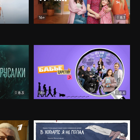
16+
8.1
льный
Папины дочки. Новые
Комедия
8.3
18+
8.6
Бабье царство
Детектив