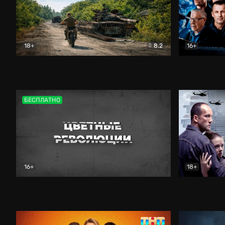
18+
8.2
16+
Дороги небесные
Документальный
Зенит навс
БЕСПЛАТНО
16+
18+
Цветные революции
Документальный
Возмездие