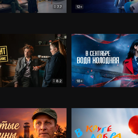
7.7
12+
Соло
Документальный
Двойная жизнь Ми
Комед
8.2
18+
на расследование. Тайный враг
Детектив
В сентябре вода холодная
Детектив