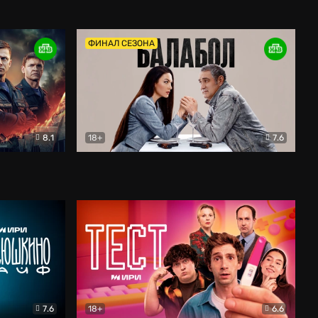
Дети перемен
Драма
ФИНАЛ СЕЗОНА
8.1
18+
7.6
тив
Балабол
Детектив
7.6
18+
6.6