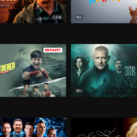
7.8
16+
стины
Драма
В круге добра
Документа
18+
ренер
Драма
Зов русалки
Детектив