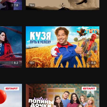
7.8
16+
ия
Птички
Документальный
8.2
18+
8.6
Детектив
Кузя. Путь к успеху
Комедия