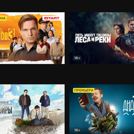
5)
Комедия
Олдскул
Комедия
ОНА
8.8
18+
Гаврилов
Комедия
Пять минут тишины
Детек
ПРЕМЬЕРА
18+