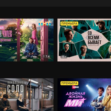
ПРЕМЬЕРА
7.4
18+
ране Чудес. Безумные приключения
Со всеми бывает
Фэнтези
Докумен
ПРЕМЬЕРА