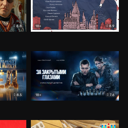
8.8
18+
8.9
ама
В «Хогвартс» я не попал
Документальный
8.5
18+
7.6
ьный
За закрытыми глазами
Детектив