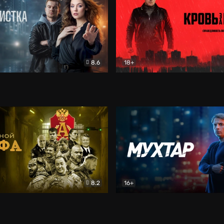
8.6
18+
ка
Детектив
Кровь за кровь (2026)
Бое
8.2
16+
«Альфа»
Боевик
Мухтар. Он вернулся
Дет