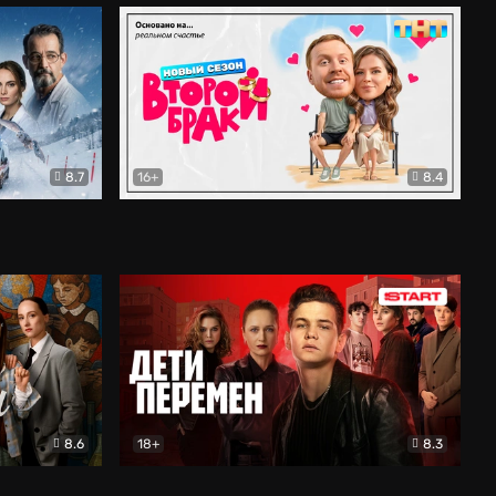
8.7
16+
8.4
ама
Второй брак
Комедия
8.6
18+
8.3