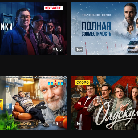
8.5
16+
и
Детектив
Полная совместимость
Др
СКОРО
8.4
16+