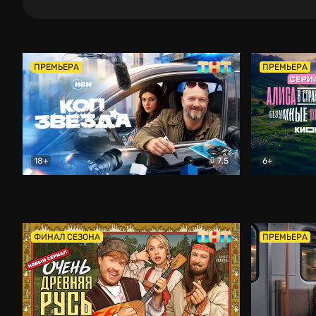
ПРЕМЬЕРА
ПРЕМЬЕРА
18+
7.5
6+
Коп-звезда
Комедия
Алиса в Ст
ФИНАЛ СЕЗОНА
ПРЕМЬЕРА