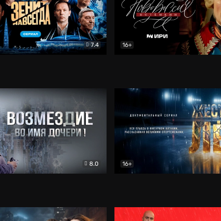
7.4
16+
егда. Сериал
Документальный
Новороссия. Потёмкин
Др
8.0
16+
Боевик
Жёсткий лёд
Документал