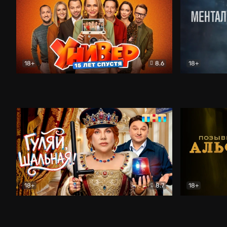
18+
8.6
18+
Универ. 15 лет спустя
Комедия
Менталист
18+
8.7
18+
Гуляй, шальная!
Комедия
Позывной 