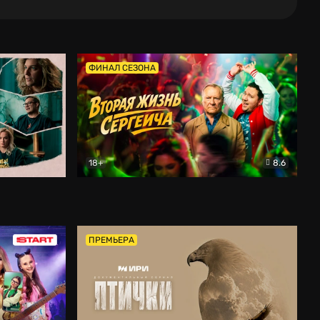
ФИНАЛ СЕЗОНА
18+
8.6
тальный
Вторая жизнь Сергеича
Комедия
ПРЕМЬЕРА