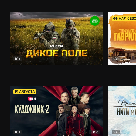
Кордон
Боевик
Афоня (202
ФИНАЛ СЕЗ
18+
18+
Дикое поле
Документальный
Инспектор 
19 АВГУСТА
18+
8.6
18+