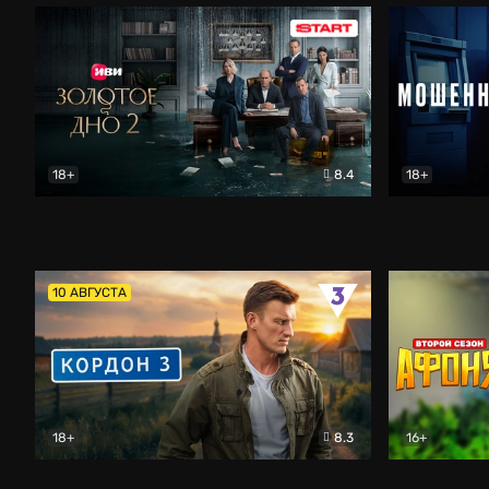
18+
8.4
18+
Золотое дно
Драма
Мошенник
10 АВГУСТА
18+
8.3
16+