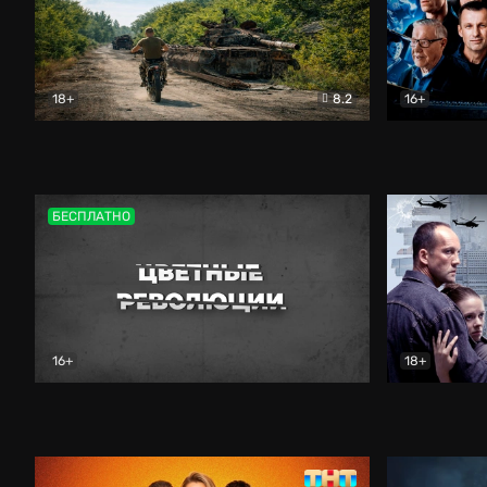
18+
8.2
16+
Дороги небесные
Документальный
Зенит навс
БЕСПЛАТНО
16+
18+
Цветные революции
Документальный
Возмездие