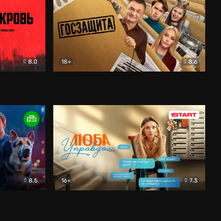
8.0
18+
8.6
вик
Госзащита
Комедия
8.5
16+
7.3
ектив
Люба Управдом
Комедия