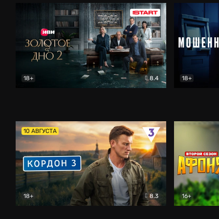
18+
8.4
18+
Золотое дно
Драма
Мошенник
10 АВГУСТА
18+
8.3
16+