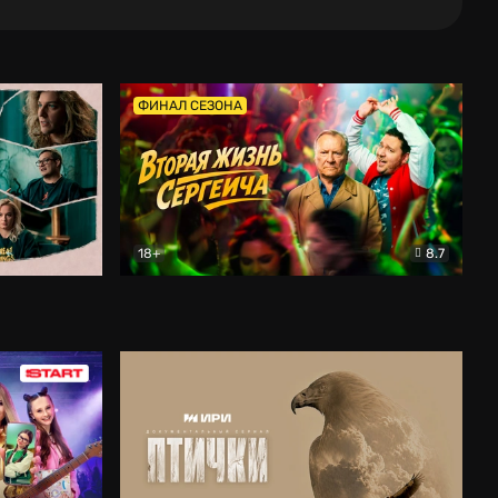
ФИНАЛ СЕЗОНА
18+
8.7
тальный
Вторая жизнь Сергеича
Комедия