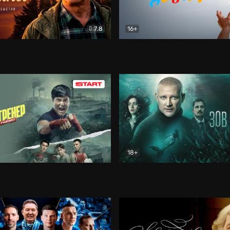
7.8
16+
стины
Драма
В круге добра
Документа
18+
ренер
Драма
Зов русалки
Детектив