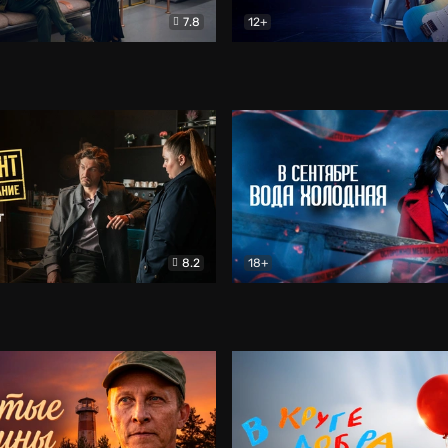
7.8
12+
Соло
Документальный
Двойная жизнь Ми
Комед
8.2
18+
на расследование. Тайный враг
Детектив
В сентябре вода холодная
Детектив