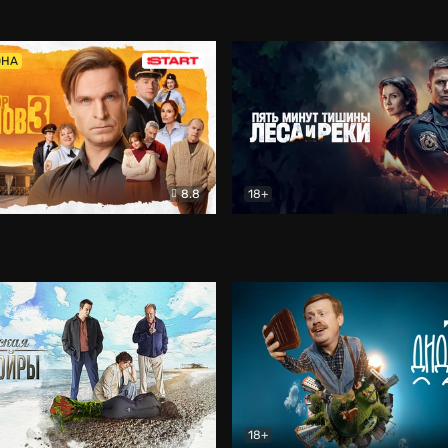
5)
Комедия
Олдскул
Комедия
ОНА
8.8
18+
Гаврилов
Комедия
Пять минут тишины
Детек
18+