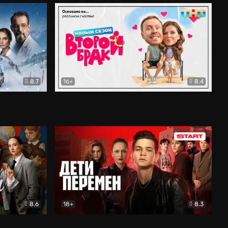
8.7
16+
8.4
ама
Второй брак
Комедия
8.6
18+
8.3