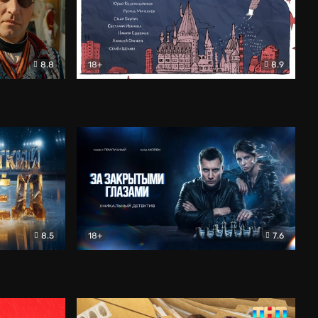
8.8
18+
8.9
ама
В «Хогвартс» я не попал
Документальный
8.5
18+
7.6
ьный
За закрытыми глазами
Детектив