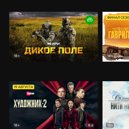
Кордон
Боевик
Афоня (202
ФИНАЛ СЕЗ
18+
18+
Дикое поле
Документальный
Инспектор 
19 АВГУСТА
18+
8.6
18+