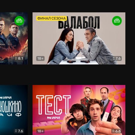
Дети перемен
Драма
ФИНАЛ СЕЗОНА
8.1
18+
7.6
тив
Балабол
Детектив
7.6
18+
6.6