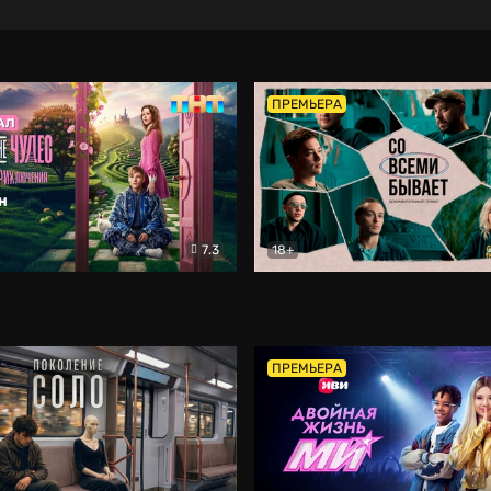
ПРЕМЬЕРА
7.3
18+
ране Чудес. Безумные приключения
Со всеми бывает
Фэнтези
Докумен
ПРЕМЬЕРА