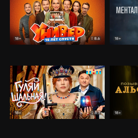
18+
8.6
18+
Универ. 15 лет спустя
Комедия
Менталист
18+
8.7
18+
Гуляй, шальная!
Комедия
Позывной 