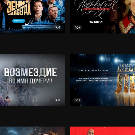
7.4
16+
егда. Сериал
Документальный
Новороссия. Потёмкин
Др
8.0
16+
Боевик
Жёсткий лёд
Документал