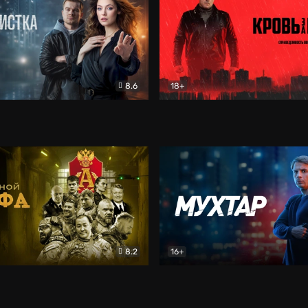
8.6
18+
ка
Детектив
Кровь за кровь (2026)
Бое
8.2
16+
«Альфа»
Боевик
Мухтар. Он вернулся
Дет