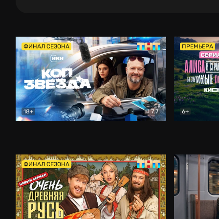
ФИНАЛ СЕЗОНА
ПРЕМЬЕРА
18+
7.7
6+
Коп-звезда
Комедия
Алиса в Ст
ФИНАЛ СЕЗОНА