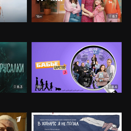
16+
8.1
льный
Папины дочки. Новые
Комедия
8.3
18+
8.6
Бабье царство
Детектив