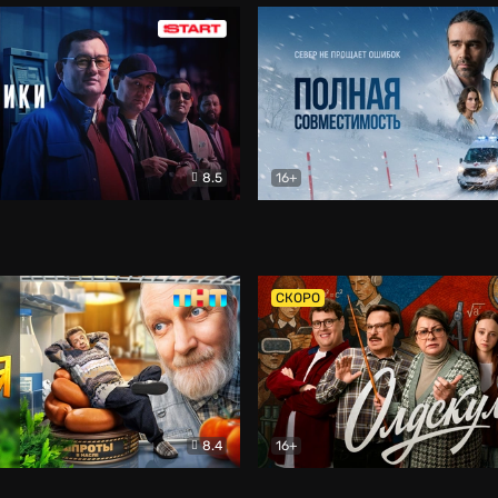
8.5
16+
и
Детектив
Полная совместимость
Др
СКОРО
8.4
16+