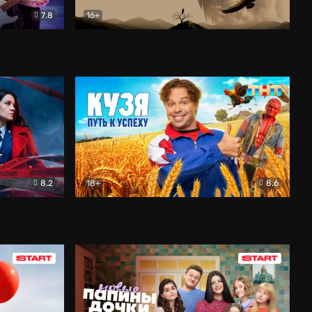
7.8
16+
ия
Птички
Документальный
8.2
18+
8.6
Детектив
Кузя. Путь к успеху
Комедия