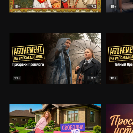
18+
7.3
18+
Очень древняя Русь
Комедия
Поколение 
18+
8.2
18+
Абонемент на расследование. Призраки прошлого
Абонемент 