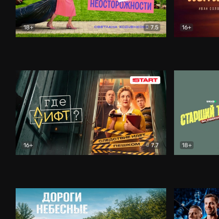
18+
7.5
16+
Свободна по неосторожности
Комедия
Простые и
16+
7.7
18+
Где лифт?
Комедия
Старший т