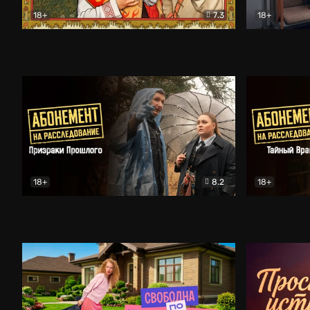
18+
7.3
18+
Очень древняя Русь
Комедия
Поколение 
18+
8.2
18+
Абонемент на расследование. Призраки прошлого
Абонемент 