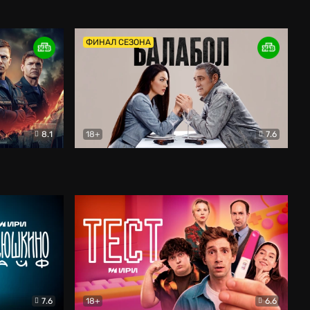
Дети перемен
Драма
ФИНАЛ СЕЗОНА
8.1
18+
7.6
тив
Балабол
Детектив
7.6
18+
6.6