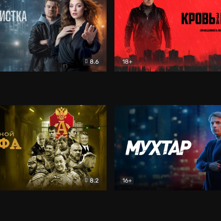
8.6
18+
ка
Детектив
Кровь за кровь (2026)
Бое
8.2
16+
«Альфа»
Боевик
Мухтар. Он вернулся
Дет