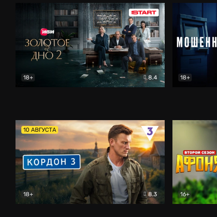
18+
8.4
18+
Золотое дно
Драма
Мошенник
10 АВГУСТА
18+
8.3
16+