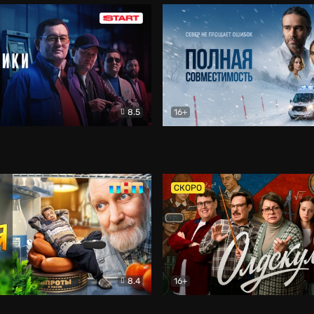
8.5
16+
и
Детектив
Полная совместимость
Др
СКОРО
8.4
16+