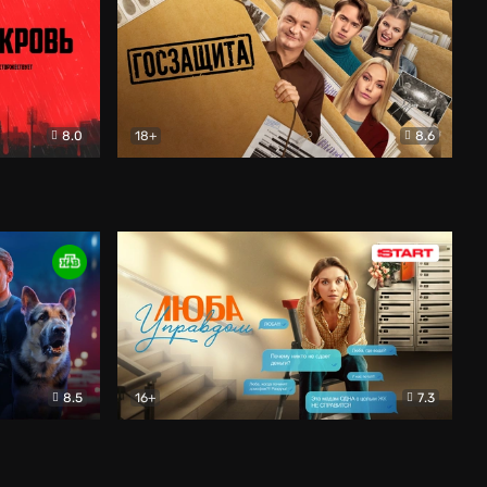
8.0
18+
8.6
вик
Госзащита
Комедия
8.5
16+
7.3
ектив
Люба Управдом
Комедия