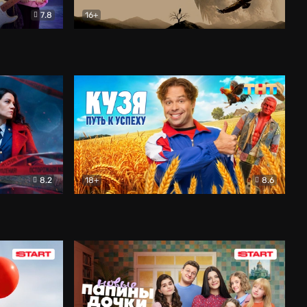
7.8
16+
ия
Птички
Документальный
8.2
18+
8.6
Детектив
Кузя. Путь к успеху
Комедия