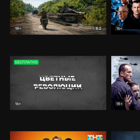
18+
8.2
16+
Дороги небесные
Документальный
Зенит навс
БЕСПЛАТНО
16+
18+
Цветные революции
Документальный
Возмездие