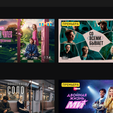
ПРЕМЬЕРА
7.4
18+
ране Чудес. Безумные приключения
Со всеми бывает
Фэнтези
Докумен
ПРЕМЬЕРА