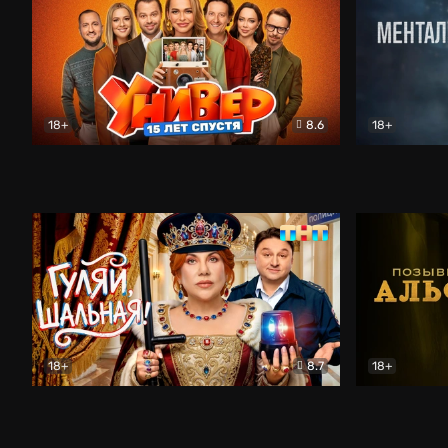
18+
8.6
18+
Универ. 15 лет спустя
Комедия
Менталист
18+
8.7
18+
Гуляй, шальная!
Комедия
Позывной 