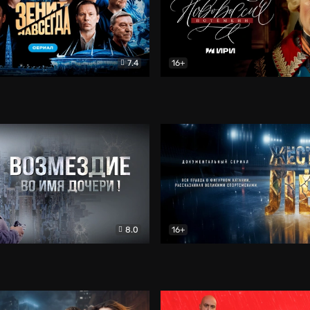
7.4
16+
егда. Сериал
Документальный
Новороссия. Потёмкин
Др
8.0
16+
Боевик
Жёсткий лёд
Документал