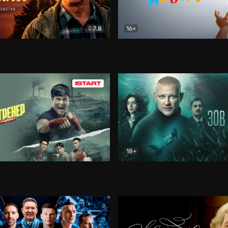
7.8
16+
стины
Драма
В круге добра
Документа
18+
ренер
Драма
Зов русалки
Детектив