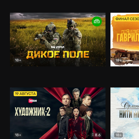
Кордон
Боевик
Афоня (202
ФИНАЛ СЕЗ
18+
18+
Дикое поле
Документальный
Инспектор 
19 АВГУСТА
18+
8.6
18+