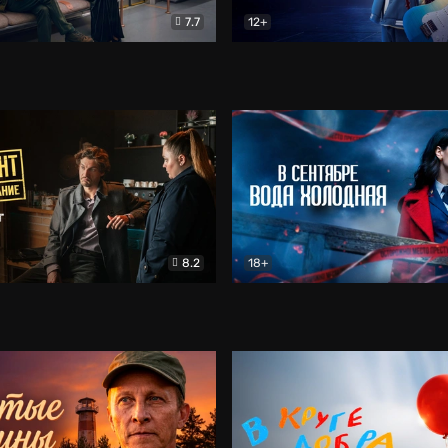
7.7
12+
Соло
Документальный
Двойная жизнь Ми
Комед
8.2
18+
на расследование. Тайный враг
Детектив
В сентябре вода холодная
Детектив