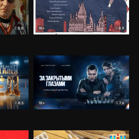
8.8
18+
8.9
ама
В «Хогвартс» я не попал
Документальный
8.5
18+
7.6
ьный
За закрытыми глазами
Детектив