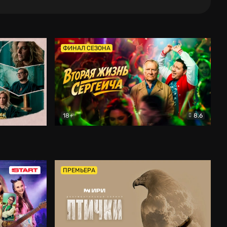
ФИНАЛ СЕЗОНА
18+
8.6
тальный
Вторая жизнь Сергеича
Комедия
ПРЕМЬЕРА