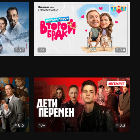
8.7
16+
8.4
ама
Второй брак
Комедия
8.6
18+
8.3