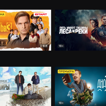
5)
Комедия
Олдскул
Комедия
ОНА
8.8
18+
Гаврилов
Комедия
Пять минут тишины
Детек
ПРЕМЬЕРА
18+