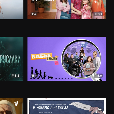
16+
8.1
льный
Папины дочки. Новые
Комедия
8.3
18+
8.6
Бабье царство
Детектив